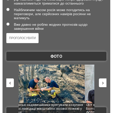
намагатиметься триматися до останнього
Найближчим часом росія може погодитись на
переговори, але серйозних намірів росіяни не
матимуть
Вже давно не роблю жодних прогнозів щодо
завершення війни
ФОТО
и козуленя
СБУ за сприяння Нацполіції та правоохоронців
Росіяни ат
ї пожежі у
Болгарії затримала міжнародного наркобарона.
одна людин
ВІДЕО
ФОТО