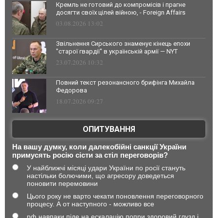
Кремль не готовий до компромісів і прагне
досягти своїх цілей війною, - Foreign Affairs
03.08.2026 13:02
Звільнення Сирського знаменує кінець епохи
"старої гвардії" в українській армії — NYT
23.07.2026 10:32
Повний текст резонансного брифінга Михайла
Федорова
18.07.2026 09:27
ОПИТУВАННЯ
На вашу думку, коли далекобійні санкції України
примусять росію сісти за стіл переговорів?
У найближчі місяці удари України по росії стануть
настільки болючими, що агресору доведеться
поновити перемовини
Цього року не варто чекати поновлення переговорного
процесу. А от наступного - можливо все
рф навпаки піде на ескалацію попри здоровий глузд і