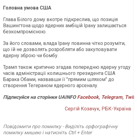
Головна умова США
Глава Білого дому вкотре підкреслив, що позиція
Вашингтона щодо ядерних амбіцій Ірану залишається
безкомпромісною.
За його словами, влада Ірану повинна чітко розуміти,
що їй не дозволять розробляти або закуповувати
ядерну зброю чи бомбу.
Трамп також критично згадав попередню ядерну угоду
часів адміністрації колишнього президента США
Барака Обами, назвавши її "прямим шляхом" до
створення Тегераном ядерного арсеналу.
Підписуйся
на
сторінки
UAINFO
Facebook
,
Telegram
,
Twitt
Сергій Козачук, РБК-Україна
Повідомити про помилку - Виділіть орфографічну
помилку мишею і натисніть Ctrl + Enter