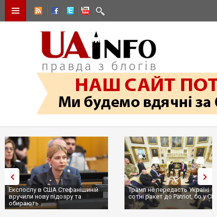
Експослу в США Стефанішиній
Трамп не передасть Україні
вручили нову підозру та
сотні ракет до Patriot, бо у С
обирають...
...