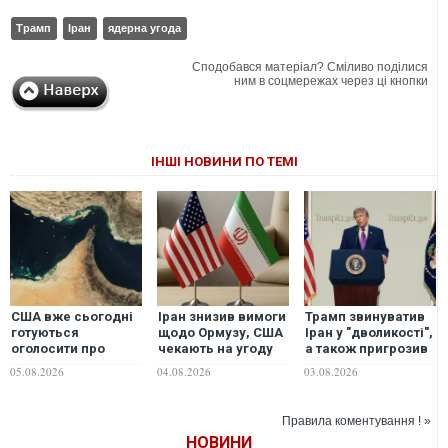
Трамп
Іран
ядерна угода
Сподобався матеріал? Сміливо поділися
ним в соцмережах через ці кнопки
ІНШІ НОВИНИ ПО ТЕМІ
США вже сьогодні
Іран знизив вимоги
Трамп звинуватив
готуються
щодо Ормузу, США
Іран у "дволикості",
оголосити про
чекають на угоду
а також пригрозив
угоду щодо
"сьогодні-завтра"
"повною
05.08.2026
04.08.2026
03.08.2026
Ормузької протоки
капітуляцією" і
з Іраном, - Axios
ядерним
роззброєнням
Правила коментування ! »
НОВИНИ