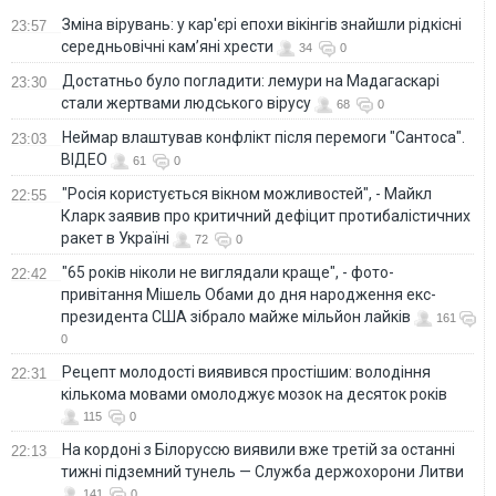
Зміна вірувань: у кар'єрі епохи вікінгів знайшли рідкісні
23:57
середньовічні кам’яні хрести
34
0
Достатньо було погладити: лемури на Мадагаскарі
23:30
стали жертвами людського вірусу
68
0
Неймар влаштував конфлікт після перемоги "Сантоса".
23:03
ВІДЕО
61
0
"Росія користується вікном можливостей", - Майкл
22:55
Кларк заявив про критичний дефіцит протибалістичних
ракет в Україні
72
0
"65 років ніколи не виглядали краще", - фото-
22:42
привітання Мішель Обами до дня народження екс-
президента США зібрало майже мільйон лайків
161
0
Рецепт молодості виявився простішим: володіння
22:31
кількома мовами омолоджує мозок на десяток років
115
0
На кордоні з Білоруссю виявили вже третій за останні
22:13
тижні підземний тунель — Служба держохорони Литви
141
0