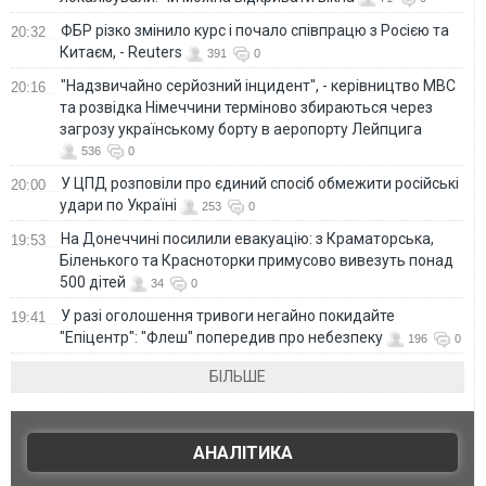
ФБР різко змінило курс і почало співпрацю з Росією та
20:32
Китаєм, - Reuters
391
0
"Надзвичайно серйозний інцидент", - керівництво МВС
20:16
та розвідка Німеччини терміново збираються через
загрозу українському борту в аеропорту Лейпцига
536
0
У ЦПД розповіли про єдиний спосіб обмежити російські
20:00
удари по Україні
253
0
На Донеччині посилили евакуацію: з Краматорська,
19:53
Біленького та Красноторки примусово вивезуть понад
500 дітей
34
0
У разі оголошення тривоги негайно покидайте
19:41
"Епіцентр": "Флеш" попередив про небезпеку
196
0
БІЛЬШЕ
АНАЛІТИКА