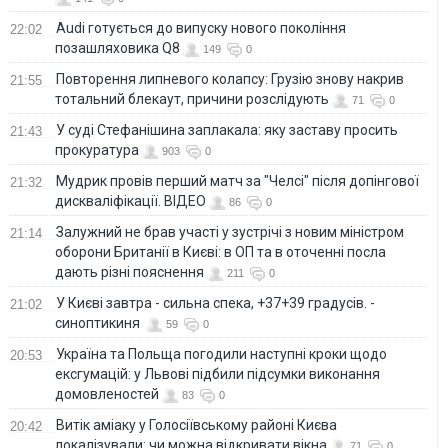
Audi готується до випуску нового покоління
22:02
позашляховика Q8
149
0
Повторення липневого колапсу: Грузію знову накрив
21:55
тотальний блекаут, причини розслідують
71
0
У суді Стефанішина заплакала: яку заставу просить
21:43
прокуратура
903
0
Мудрик провів перший матч за "Челсі" після допінгової
21:32
дискваліфікації. ВІДЕО
86
0
Залужний не брав участі у зустрічі з новим міністром
21:14
оборони Британії в Києві: в ОП та в оточенні посла
дають різні пояснення
211
0
У Києві завтра - сильна спека, +37+39 градусів. -
21:02
синоптикиня
59
0
Україна та Польща погодили наступні кроки щодо
20:53
ексгумацій: у Львові підбили підсумки виконання
домовленостей
83
0
Витік аміаку у Голосіївському районі Києва
20:42
локалізували: чи можна відкривати вікна
71
0