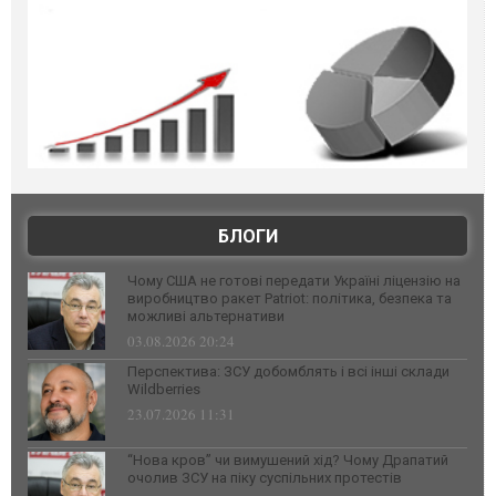
БЛОГИ
Чому США не готові передати Україні ліцензію на
виробництво ракет Patriot: політика, безпека та
можливі альтернативи
03.08.2026 20:24
Перспектива: ЗСУ добомблять і всі інші склади
Wildberries
23.07.2026 11:31
“Нова кров” чи вимушений хід? Чому Драпатий
очолив ЗСУ на піку суспільних протестів