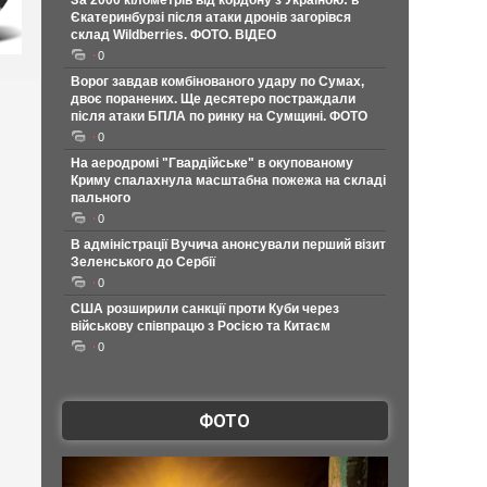
За 2000 кілометрів від кордону з Україною: в
Єкатеринбурзі після атаки дронів загорівся
склад Wildberries. ФОТО. ВІДЕО
0
Ворог завдав комбінованого удару по Сумах,
двоє поранених. Ще десятеро постраждали
після атаки БПЛА по ринку на Сумщині. ФОТО
0
На аеродромі "Гвардійське" в окупованому
Криму спалахнула масштабна пожежа на складі
пального
0
В адміністрації Вучича анонсували перший візит
Зеленського до Сербії
0
США розширили санкції проти Куби через
військову співпрацю з Росією та Китаєм
0
ФОТО