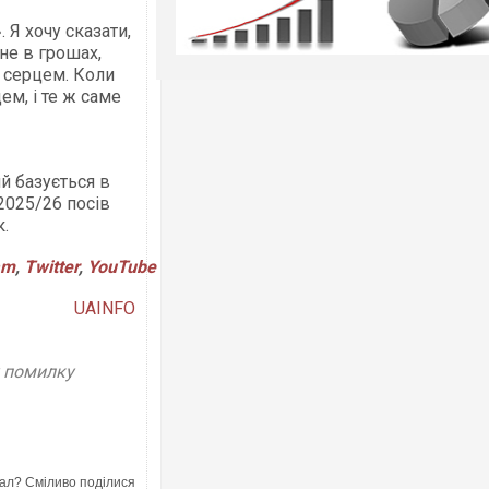
 Я хочу сказати,
не в грошах,
з серцем. Коли
ем, і те ж саме
ий базується в
2025/26 посів
к.
am
,
Twitter
,
YouTube
UAINFO
у помилку
ал? Сміливо поділися