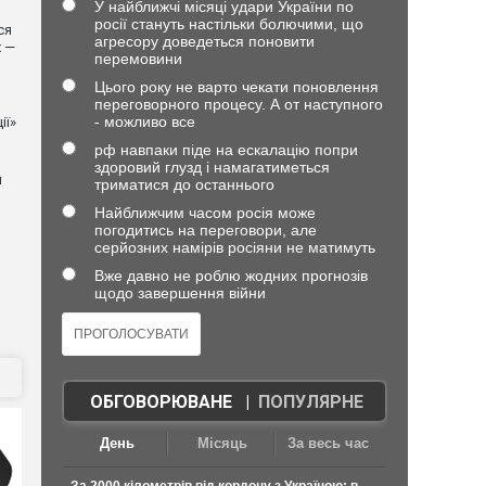
У найближчі місяці удари України по
росії стануть настільки болючими, що
ся
агресору доведеться поновити
х —
перемовини
Цього року не варто чекати поновлення
переговорного процесу. А от наступного
- можливо все
ії»
рф навпаки піде на ескалацію попри
здоровий глузд і намагатиметься
й
триматися до останнього
Найближчим часом росія може
погодитись на переговори, але
серйозних намірів росіяни не матимуть
Вже давно не роблю жодних прогнозів
щодо завершення війни
ОБГОВОРЮВАНЕ
|
ПОПУЛЯРНЕ
День
Місяць
За весь час