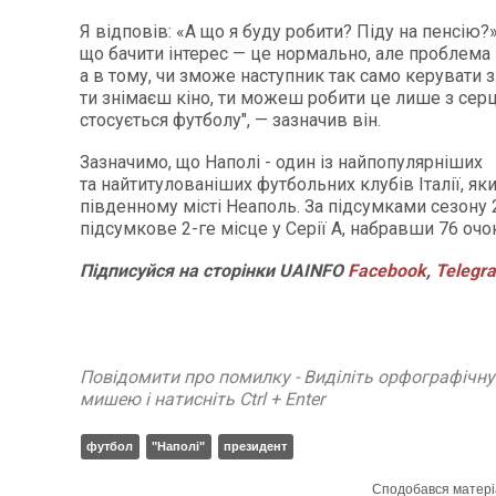
Я відповів: «А що я буду робити? Піду на пенсію?».
що бачити інтерес — це нормально, але проблема 
а в тому, чи зможе наступник так само керувати 
ти знімаєш кіно, ти можеш робити це лише з серц
стосується футболу", — зазначив він.
Зазначимо, що Наполі - один із найпопулярніших
та найтитулованіших футбольних клубів Італії, як
південному місті Неаполь. За підсумками сезону 
підсумкове 2-ге місце у Серії А, набравши 76 очо
Підписуйся
на
сторінки
UAINFO
Facebook
,
Telegr
Повідомити про помилку - Виділіть орфографічн
мишею і натисніть Ctrl + Enter
футбол
"Наполі"
президент
Сподобався матері