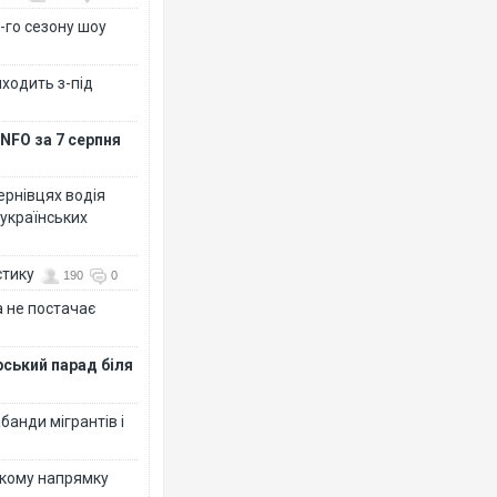
-го сезону шоу
иходить з-під
NFO за 7 серпня
Чернівцях водія
 українських
стику
190
0
 не постачає
рський парад біля
банди мігрантів і
ькому напрямку