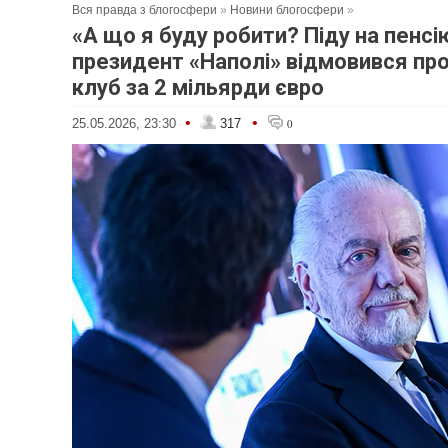
Вся правда з блогосфери
»
Новини блогосфери
»
«А що я буду робити? Піду на пенсі
президент «Наполі» відмовився пр
клуб за 2 мільярди євро
•
•
25.05.2026, 23:30
317
0