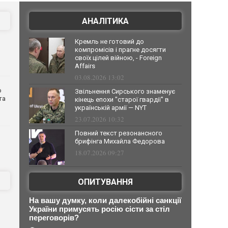
АНАЛІТИКА
Кремль не готовий до
компромісів і прагне досягти
своїх цілей війною, - Foreign
Affairs
03.08.2026 13:02
о
Звільнення Сирського знаменує
та
кінець епохи "старої гвардії" в
українській армії — NYT
23.07.2026 10:32
Повний текст резонансного
брифінга Михайла Федорова
18.07.2026 09:27
ОПИТУВАННЯ
На вашу думку, коли далекобійні санкції
України примусять росію сісти за стіл
переговорів?