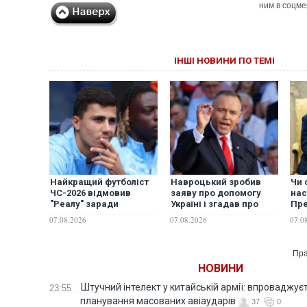
ним в соцме
ІНШІ НОВИНИ ПО ТЕМІ
Найкращий футболіст
Навроцький зробив
Чи 
ЧС-2026 відмовив
заяву про допомогу
нас
"Реалу" заради
Україні і згадав про
Пр
переходу в "Барселону"
"бандерівські прапори"
вис
07.08.2026
07.08.2026
07.0
нео
Пра
НОВИНИ
Штучний інтелект у китайській армії: впроваджує
23:55
планування масованих авіаударів
37
0