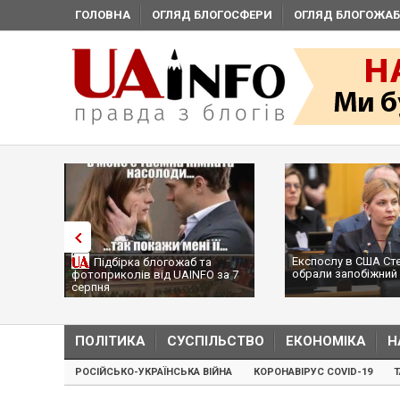
ГОЛОВНА
ОГЛЯД БЛОГОСФЕРИ
ОГЛЯД БЛОГОЖАБ
Експослу в США Ст
Підбірка блогожаб та
обрали запобіжний 
фотоприколів від UAINFO за 7
серпня
ПОЛІТИКА
СУСПІЛЬСТВО
ЕКОНОМІКА
Н
РОСІЙСЬКО-УКРАЇНСЬКА ВІЙНА
КОРОНАВІРУС COVID-19