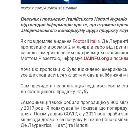
Фото: x.com/AurelioDeLaurentiis
Власник і президент італійського Наполі Ауреліо
підтвердив інформацію про те, що отримав проп
американського консорціуму щодо продажу клуб
Як повідомляє видання
Football Italia,
Де Лауренті
пропозицію в розмірі 2 мільярдів євро від групи 
на чолі з американським підприємцем італійськ
Меттом Різзеттою, інформує
UAINFO
.org
з
посил
Хоча цю пропозицію було відхилено, американсь
усе ще сподівається укласти угоду в найближчі мі
Сам президент неаполітанців поділився своїм с
до потенційного продажу клубу.
«Американці також робили пропозицію у 900 міл
у 2017 році. Я подякував їм і сказав, що поперед
шлях. Потім ударив COVID, а у 2021 році араби за
мільярда доларів за покупку Filmauro (кінокомпан
Де Лаурентіса, — авт.) та Наполі.