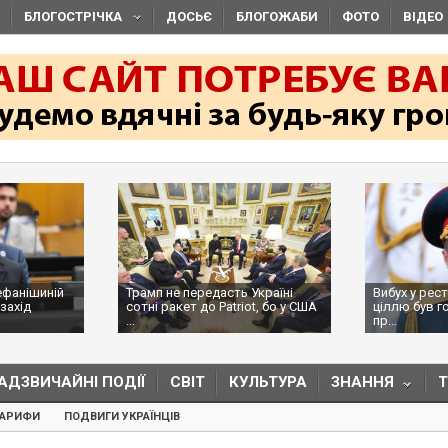
БЛОГОСТРІЧКА
ДОСЬЄ
БЛОГОЖАБИ
ФОТО
ВІДЕО
ефанішиній
Трамп не передасть Україні
Вибух у рес
захід
сотні ракет до Patriot, бо у США
ціллю був г
...
пр...
АДЗВИЧАЙНІ ПОДІЇ
СВІТ
КУЛЬТУРА
ЗНАННЯ
ТАРИФИ
ПОДВИГИ УКРАЇНЦІВ