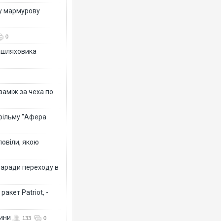
ву мармурову
0
зашляховика
 заміж за чеха по
 фільму "Афера
повіли, якою
заради переходу в
акет Patriot, -
вини
133
0