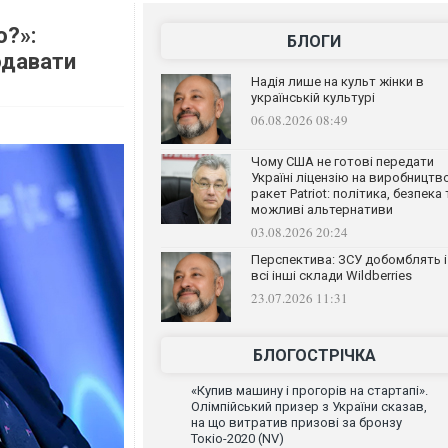
ю?»:
БЛОГИ
одавати
Надія лише на культ жінки в
українській культурі
06.08.2026 08:49
Чому США не готові передати
Україні ліцензію на виробництв
ракет Patriot: політика, безпека 
можливі альтернативи
03.08.2026 20:24
Перспектива: ЗСУ добомблять і
всі інші склади Wildberries
23.07.2026 11:31
БЛОГОСТРІЧКА
«Купив машину і прогорів на стартапі».
Олімпійський призер з України сказав,
на що витратив призові за бронзу
Токіо-2020 (NV)