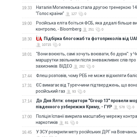
Наталія Могилевська стала другою тренеркою 14
19:33
"Голос країни"
127
0
Російська еліта боїться ФСБ, яка дедалі більше в
19:00
контролю, - Bloomberg
251
0
Підбірка блогожаб та фотоприколів від UAI
18:30
10715
0
"Вони воюють, самі хочуть воювати, бо дурні": у 
18:01
маршрутки звільнили після зневажливих слів про
захисників. ВІДЕО
282
0
Флеш розповів, чому РЕБ не може відхиляти балі
17:44
ЄС вимагає від Туреччини підтверджень, що вона
17:31
російський газ
93
0
До Дня Ялти: оператори "Group 13" провели мо
17:14
південного узбережжя Криму, - ГУР
578
0
Поліція Іспанії викрила масштабну мережу контра
17:00
наркотиків
81
0
У ЗСУ розкрили мету російських ДРГ на Вовчанс
16:45