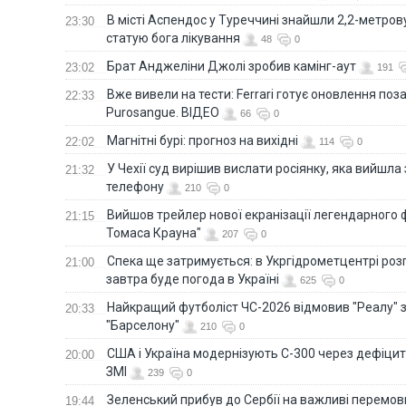
В місті Аспендос у Туреччині знайшли 2,2-метро
23:30
статую бога лікування
48
0
Брат Анджеліни Джолі зробив камінг-аут
23:02
191
Вже вивели на тести: Ferrari готує оновлення по
22:33
Purosangue. ВІДЕО
66
0
Магнітні бурі: прогноз на вихідні
22:02
114
0
У Чехії суд вирішив вислати росіянку, яка вийшла
21:32
телефону
210
0
Вийшов трейлер нової екранізації легендарного
21:15
Томаса Крауна"
207
0
Спека ще затримується: в Укргідрометцентрі роз
21:00
завтра буде погода в Україні
625
0
Найкращий футболіст ЧС-2026 відмовив "Реалу" 
20:33
"Барселону"
210
0
США і Україна модернізують С-300 через дефіцит р
20:00
ЗМІ
239
0
Зеленський прибув до Сербії на важливі перемо
19:44