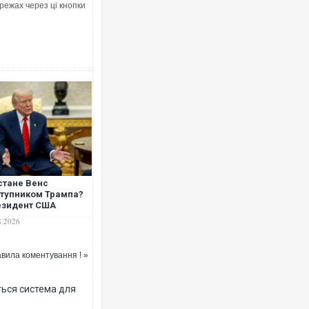
режах через ці кнопки
Ворог завдав комбінованого удару
двоє поранених. Ще десятеро пос
після атаки БПЛА по ринку на Сумщ
стане Венс
тупником Трампа?
езидент США
тупив із
8.2026
чікуваною заявою
вила коментування ! »
Вже вивели на тести: Ferrari готує
позашляховика Purosangue. ВІДЕО
ться система для