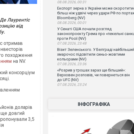
08.08.2026, 00:31
Експорт зерна з України може скоротити
більш ніж удвічі через удари РФ по порта
Bloomberg (NV)
 Де Лаурентіс
08.08.2026, 00:01
озицію від
У Сенаті США почали розгляд
у.
законопроєкту Грема про «пекельні санкц
проти Росії (NV)
с отримав
07.08.2026, 23:48
інвесторів
Візит Зеленського. У Белграді найбільши
хмарочос підсвітили синьо-жовтими
ого походження
кольорами (NV)
анням
на NV.
07.08.2026, 23:36
«Розрив у грошах зараз ще більший»:
кий консорціум
Верховен розповів, чи повернеться він
сяці.
до UFC (NV)
07.08.2026, 23:24
тавленням
ІНФОГРАФІКА
ьйонів доларів
у ще довгий
пропонували 3,5
ія