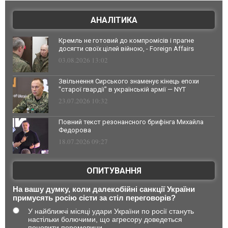
АНАЛІТИКА
Кремль не готовий до компромісів і прагне
досягти своїх цілей війною, - Foreign Affairs
03.08.2026 13:02
Звільнення Сирського знаменує кінець епохи
"старої гвардії" в українській армії — NYT
23.07.2026 10:32
Повний текст резонансного брифінга Михайла
Федорова
18.07.2026 09:27
ОПИТУВАННЯ
На вашу думку, коли далекобійні санкції України
примусять росію сісти за стіл переговорів?
У найближчі місяці удари України по росії стануть
настільки болючими, що агресору доведеться
поновити перемовини