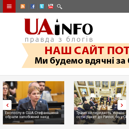
Експослу в США Стефанішиній
Трамп не передасть Україні
обрали запобіжний захід
сотні ракет до Patriot, бо у С
...