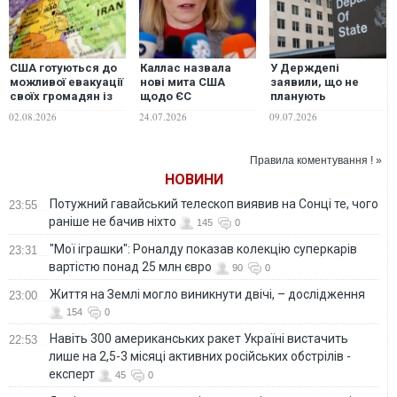
США готуються до
Каллас назвала
У Держдепі
можливої ​​евакуації
нові мита США
заявили, що не
своїх громадян із
щодо ЄС
планують
Близького Сходу
"негативною
евакуювати
02.08.2026
24.07.2026
09.07.2026
несподіванкою"
посольство США з
Києва через атаки
РФ
Правила коментування ! »
НОВИНИ
Потужний гавайський телескоп виявив на Сонці те, чого
23:55
раніше не бачив ніхто
145
0
"Мої іграшки": Роналду показав колекцію суперкарів
23:31
вартістю понад 25 млн євро
90
0
Життя на Землі могло виникнути двічі, – дослідження
23:00
154
0
Навіть 300 американських ракет Україні вистачить
22:53
лише на 2,5-3 місяці активних російських обстрілів -
експерт
45
0