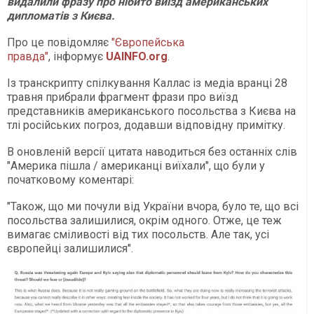
видалили фразу про нібито виїзд американських
дипломатів з Києва.
Про це повідомляє
"Європейська
правда"
, інформує
UAINFO
.org
.
Із транскрипту спілкування Каллас із медіа вранці 28
травня прибрали фрагмент фрази про виїзд
представників американського посольства з Києва на
тлі російських погроз, додавши відповідну примітку.
В оновленій версії цитата наводиться без останніх слів
"Америка пішла / американці виїхали", що були у
початковому коментарі:
"Також, що ми почули від України вчора, було те, що всі
посольства залишилися, окрім одного. Отже, це теж
вимагає сміливості від тих посольств. Але так, усі
європейці залишилися".