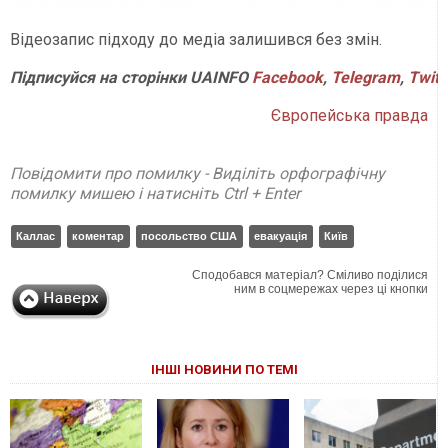
Відеозапис підходу до медіа залишився без змін.
Підписуйся
на
сторінки
UAINFO
Facebook
,
Telegram
,
Twitt
Європейська правда
Повідомити про помилку - Виділіть орфографічну
помилку мишею і натисніть Ctrl + Enter
Каллас
коментар
посольство США
евакуація
Київ
Сподобався матеріал? Сміливо поділися
ним в соцмережах через ці кнопки
ІНШІ НОВИНИ ПО ТЕМІ