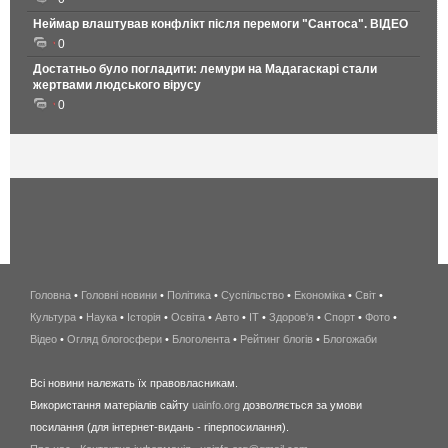
Неймар влаштував конфлікт після перемоги "Сантоса". ВІДЕО
0
Достатньо було погладити: лемури на Мадагаскарі стали
жертвами людського вірусу
0
Головна
•
Головні новини
•
Політика
•
Суспільство
•
Економіка
беспроводной
•
Світ
•
Культура
•
Наука
•
Історія
•
Освіта
•
Авто
•
IT
•
Здоров'я
интернет
•
Спорт
•
Фото
•
Відео
•
Огляд блогосфери
•
Блоголента
•
Рейтинг блогів
киев
•
Блогожаби
и
Всі новини належать їх правовласникам.
область
Використання матеріалів сайту
uainfo.org
дозволяється за умови
wimax
посилання (для інтернет-видань - гіперпосилання).
интернет