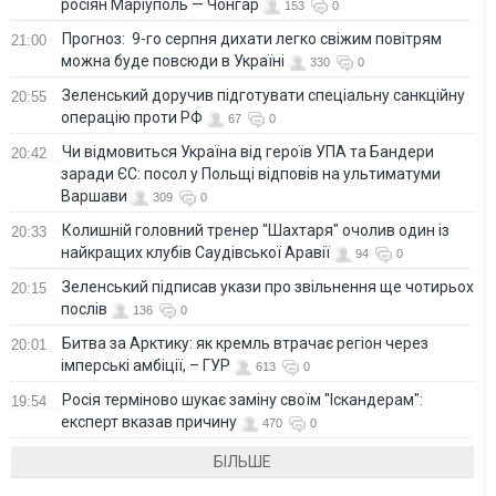
росіян Маріуполь — Чонгар
153
0
Прогноз: 9-го серпня дихати легко свіжим повітрям
21:00
можна буде повсюди в Україні
330
0
Зеленський доручив підготувати спеціальну санкційну
20:55
операцію проти РФ
67
0
Чи відмовиться Україна від героїв УПА та Бандери
20:42
заради ЄС: посол у Польщі відповів на ультиматуми
Варшави
309
0
Колишній головний тренер "Шахтаря" очолив один із
20:33
найкращих клубів Саудівської Аравії
94
0
Зеленський підписав укази про звільнення ще чотирьох
20:15
послів
136
0
Битва за Арктику: як кремль втрачає регіон через
20:01
імперські амбіції, – ГУР
613
0
Росія терміново шукає заміну своїм "Іскандерам":
19:54
експерт вказав причину
470
0
БІЛЬШЕ