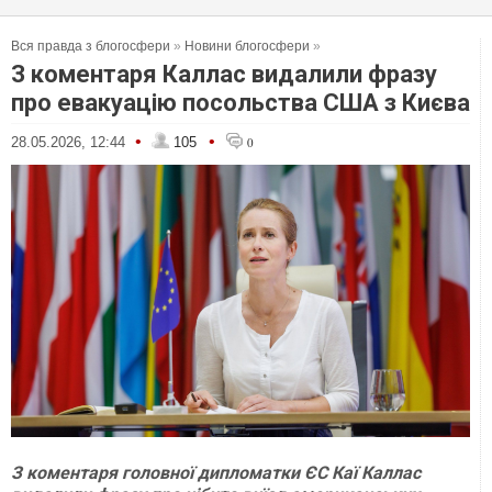
Вся правда з блогосфери
»
Новини блогосфери
»
З коментаря Каллас видалили фразу
про евакуацію посольства США з Києва
•
•
28.05.2026, 12:44
105
0
З коментаря головної дипломатки ЄС Каї Каллас