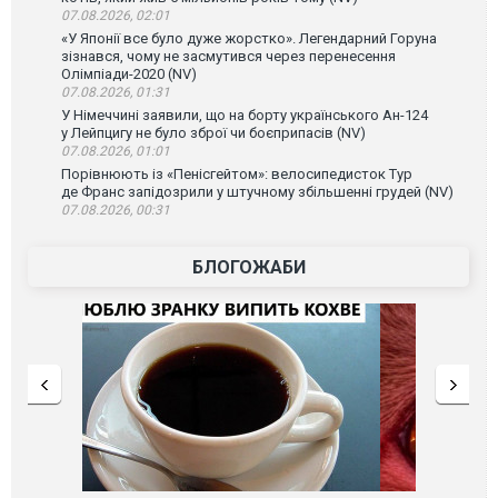
07.08.2026, 02:01
«У Японії все було дуже жорстко». Легендарний Горуна
зізнався, чому не засмутився через перенесення
Олімпіади-2020 (NV)
07.08.2026, 01:31
У Німеччині заявили, що на борту українського Ан-124
у Лейпцигу не було зброї чи боєприпасів (NV)
07.08.2026, 01:01
Порівнюють із «Пенісгейтом»: велосипедисток Тур
де Франс запідозрили у штучному збільшенні грудей (NV)
07.08.2026, 00:31
БЛОГОЖАБИ