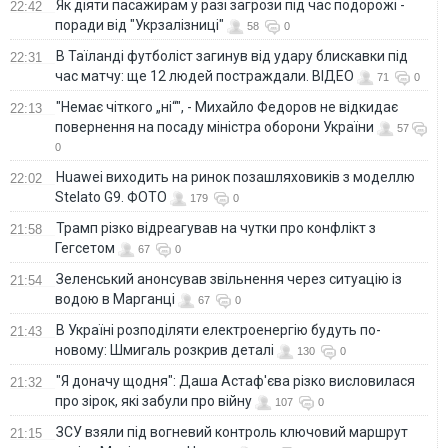
Як діяти пасажирам у разі загрози під час подорожі -
22:42
поради від "Укрзалізниці"
58
0
В Таїланді футболіст загинув від удару блискавки під
22:31
час матчу: ще 12 людей постраждали. ВІДЕО
71
0
"Немає чіткого „ні“", - Михайло Федоров не відкидає
22:13
повернення на посаду міністра оборони України
57
0
Huawei виходить на ринок позашляховиків з моделлю
22:02
Stelato G9. ФОТО
179
0
Трамп різко відреагував на чутки про конфлікт з
21:58
Гегсетом
67
0
Зеленський анонсував звільнення через ситуацію із
21:54
водою в Марганці
67
0
В Україні розподіляти електроенергію будуть по-
21:43
новому: Шмигаль розкрив деталі
130
0
"Я доначу щодня": Даша Астаф'єва різко висловилася
21:32
про зірок, які забули про війну
107
0
ЗСУ взяли під вогневий контроль ключовий маршрут
21:15