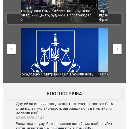
шкоджено
Українські надзвичайники врятували козуленя
СБУ за спр
траждалі.
під час ліквідації масштабної лісової пожежі у
Болгарії з
ВІДЕО
Франції
ФОТО
чили нову
Сили оборони уразили Ярославський НПЗ:
Неймар вла
губернатор регіону заявив про наймасштабнішу
"Сантоса".
атаку. ВІДЕО
БЛОГОСТРІЧКА
Другий за величиною джекпот лотереї. Чоловік з США
став мультимільйонером, вигравши понад 3 мільйони
доларів (NV)
07.08.2026, 02:31
Розміром з пуму. Вчені описали новий вид шаблезубих
котів, який жив 5 мільйонів років тому (NV)