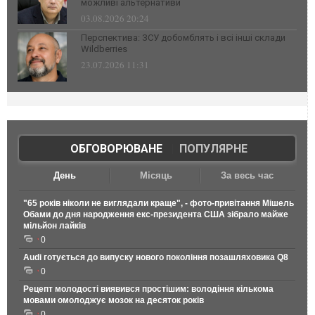
можливі альтернативи
03.08.2026 20:24
Перспектива: ЗСУ добомблять і всі інші склади
Wildberries
23.07.2026 11:31
ОБГОВОРЮВАНЕ
|
ПОПУЛЯРНЕ
День
Місяць
За весь час
"65 років ніколи не виглядали краще", - фото-привітання Мішель
Обами до дня народження екс-президента США зібрало майже
мільйон лайків
0
Audi готується до випуску нового покоління позашляховика Q8
0
Рецепт молодості виявився простішим: володіння кількома
мовами омолоджує мозок на десяток років
0