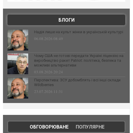
БЛОГИ
Надія лише на культ жінки в українській культурі
06.08.2026 08:49
Чому США не готові передати Україні ліцензію на
виробництво ракет Patriot: політика, безпека та
можливі альтернативи
03.08.2026 20:24
Перспектива: ЗСУ добомблять і всі інші склади
Wildberries
23.07.2026 11:31
ОБГОВОРЮВАНЕ
|
ПОПУЛЯРНЕ