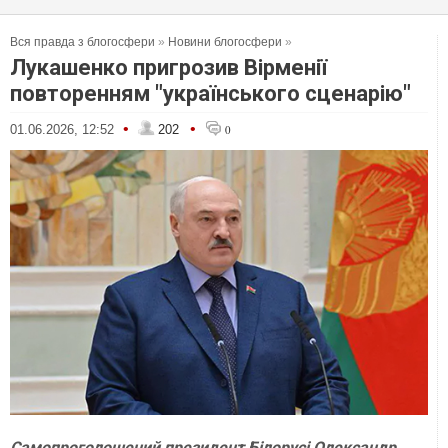
Вся правда з блогосфери
»
Новини блогосфери
»
Лукашенко пригрозив Вірменії
повторенням "українського сценарію"
•
•
01.06.2026, 12:52
202
0
Самопроголошений президент Білорусі Олександр