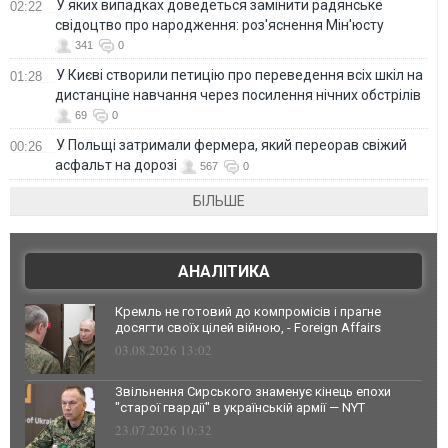
У яких випадках доведеться замінити радянське
02:22
свідоцтво про народження: роз'яснення Мін'юсту
341
0
У Києві створили петицію про переведення всіх шкіл на
01:28
дистанціне навчання через посилення нічних обстрілів
69
0
У Польщі затримали фермера, який переорав свіжий
00:26
асфальт на дорозі
567
0
БІЛЬШЕ
АНАЛІТИКА
Кремль не готовий до компромісів і прагне
досягти своїх цілей війною, - Foreign Affairs
03.08.2026 13:02
Звільнення Сирського знаменує кінець епохи
"старої гвардії" в українській армії — NYT
23.07.2026 10:32