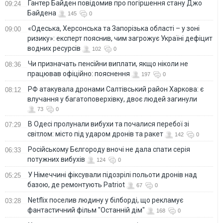
Гантер Байден повідомив про погіршення стану Джо
09:24
Байдена
145
0
«Одеська, Херсонська та Запорізька області – у зоні
09:00
ризику»: експерт пояснив, чим загрожує Україні дефіцит
водних ресурсів
102
0
Чи призначать пенсійни виплати, якщо ніколи не
08:36
працював офіційно: пояснення
197
0
РФ атакувала дронами Салтівський район Харкова: є
08:12
влучання у багатоповерхівку, двоє людей загинули
73
0
В Одесі пролунали вибухи та почалися перебої зі
07:29
світлом: місто під ударом дронів та ракет
142
0
Російському Бєлгороду вночі не дала спати серія
06:33
потужних вибухів
124
0
У Німеччині фіксували підозрілі польоти дронів над
05:25
базою, де ремонтують Patriot
67
0
Netflix поселив людину у білборді, що рекламує
03:28
фантастичний фільм "Останній дім"
168
0