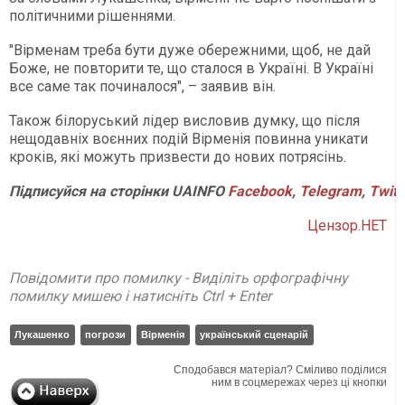
політичними рішеннями.
"Вірменам треба бути дуже обережними, щоб, не дай
Боже, не повторити те, що сталося в Україні. В Україні
все саме так починалося", – заявив він.
Також білоруський лідер висловив думку, що після
нещодавніх воєнних подій Вірменія повинна уникати
кроків, які можуть призвести до нових потрясінь.
Підписуйся
на
сторінки
UAINFO
Facebook
,
Telegram
,
Twitt
Цензор.НЕТ
Повідомити про помилку - Виділіть орфографічну
помилку мишею і натисніть Ctrl + Enter
Лукашенко
погрози
Вірменія
український сценарій
Сподобався матеріал? Сміливо поділися
ним в соцмережах через ці кнопки