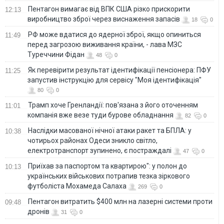
Пентагон вимагає від ВПК США різко прискорити
12:13
виробництво зброї через виснаження запасів
18
0
РФ може вдатися до ядерної зброї, якщо опиниться
11:49
перед загрозою виживання країни, - лава МЗС
Туреччини Фідан
48
0
Як перевірити результат ідентифікації пенсіонера: ПФУ
11:25
запустив інструкцію для сервісу "Моя ідентифікація"
80
0
Трамп хоче Гренландії: пов'язана з його оточенням
11:01
компанія вже везе туди бурове обладнання
82
0
Наслідки масованої нічної атаки ракет та БПЛА: у
10:38
чотирьох районах Одеси зникло світло,
електротранспорт зупинено, є постраждалі
47
0
Приїхав за паспортом та квартирою": у полон до
10:13
українських військових потрапив тезка зіркового
футболіста Мохамеда Салаха
269
0
Пентагон витратить $400 млн на лазерні системи проти
09:48
дронів
31
0