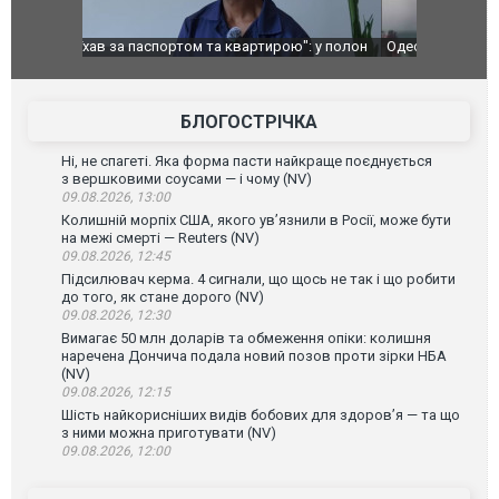
": у полон
Одесу накрила потужна злива з градом та
Вже вивели 
в тезка
ураганним вітром
позашляхов
лаха
БЛОГОСТРІЧКА
Ні, не спагеті. Яка форма пасти найкраще поєднується
з вершковими соусами — і чому (NV)
09.08.2026, 13:00
Колишній морпіх США, якого ув’язнили в Росії, може бути
на межі смерті — Reuters (NV)
09.08.2026, 12:45
Підсилювач керма. 4 сигнали, що щось не так і що робити
до того, як стане дорого (NV)
09.08.2026, 12:30
Вимагає 50 млн доларів та обмеження опіки: колишня
наречена Дончича подала новий позов проти зірки НБА
(NV)
09.08.2026, 12:15
Шість найкорисніших видів бобових для здоров’я — та що
з ними можна приготувати (NV)
09.08.2026, 12:00