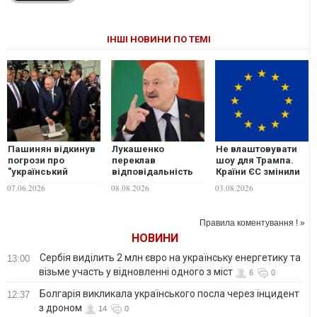
ІНШІ НОВИНИ ПО ТЕМІ
Пашинян відкинув
Лукашенко
Не влаштовувати
погрози про
переклав
шоу для Трампа.
"український
відповідальність
Країни ЄС змінили
сценарій" для
за війну в Україні на
тактику відповіді
07.06.2026
08.08.2026
03.08.2026
Вірменії
її внутрішні
на нові митні
проблеми
погрози та тиск
США – Politico
Правила коментування ! »
НОВИНИ
Сербія виділить 2 млн євро на українську енергетику та
13:00
візьме участь у відновленні одного з міст
6
0
Болгарія викликала українського посла через інцидент
12:37
з дроном
14
0