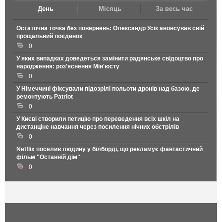
День
Місяць
За весь час
Остаточна точка без повернень: Олександр Усік анонсував свій
прощальний поєдинок
0
У яких випадках доведеться замінити радянське свідоцтво про
народження: роз'яснення Мін'юсту
0
У Німеччині фіксували підозрілі польоти дронів над базою, де
ремонтують Patriot
0
У Києві створили петицію про переведення всіх шкіл на
дистанціне навчання через посилення нічних обстрілів
0
Netflix поселив людину у білборді, що рекламує фантастичний
фільм "Останній дім"
0