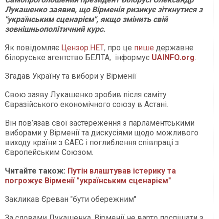
Лукашенко заявив, що Вірменія ризикує зіткнутися з
"українським сценарієм", якщо змінить свій
зовнішньополітичний курс.
Як повідомляє
Цензор.НЕТ
, про це
пише
державне
білоруське агентство БЕЛТА, інформує
UAINFO
.org
.
Згадав Україну та вибори у Вірменії
Свою заяву Лукашенко зробив після саміту
Євразійського економічного союзу в Астані.
Він пов’язав свої застереження з парламентськими
виборами у Вірменії та дискусіями щодо можливого
виходу країни з ЄАЕС і поглиблення співпраці з
Європейським Союзом.
Читайте також:
Путін влаштував істерику та
погрожує Вірменії "українським сценарієм"
Закликав Єреван "бути обережним"
За словами Лукашенка, Вірменії не варто поспішати з