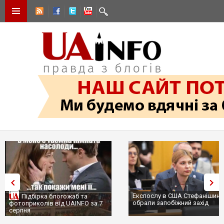
Експослу в США Стефанішині
Підбірка блогожаб та
обрали запобіжний захід
фотоприколів від UAINFO за 7
серпня