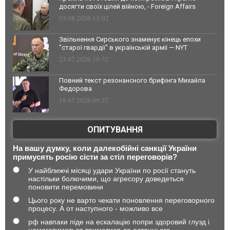
досягти своїх цілей війною, - Foreign Affairs
03.08.2026 13:02
Звільнення Сирського знаменує кінець епохи
"старої гвардії" в українській армії — NYT
23.07.2026 10:32
Повний текст резонансного брифінга Михайла
Федорова
18.07.2026 09:27
ОПИТУВАННЯ
На вашу думку, коли далекобійні санкції України
примусять росію сісти за стіл переговорів?
У найближчі місяці удари України по росії стануть
настільки болючими, що агресору доведеться
поновити перемовини
Цього року не варто чекати поновлення переговорного
процесу. А от наступного - можливо все
рф навпаки піде на ескалацію попри здоровий глузд і