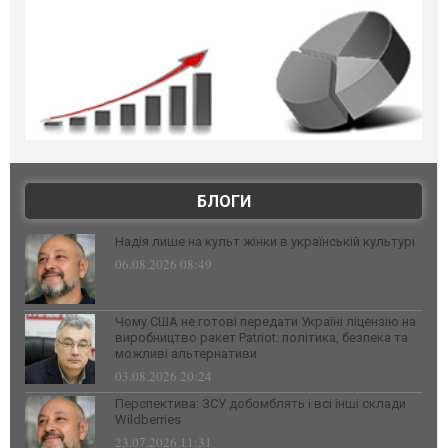
БЛОГИ
Надія лише на культ жінки в українській культурі
06.08.2026 08:49
Чому США не готові передати Україні ліцензію на
виробництво ракет Patriot: політика, безпека та
можливі альтернативи
03.08.2026 20:24
Перспектива: ЗСУ добомблять і всі інші склади
Wildberries
23.07.2026 11:31