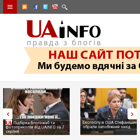
Експослу в США Стефанішині
Підбірка блогожаб та
обрали запобіжний захід
фотоприколів від UAINFO за 7
серпня