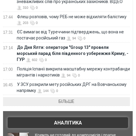
зневажливих слів про українських захисників. ВІДЕО
310
0
Флеш розповів, чому РЕБ не може відхиляти балістику
17:44
203
0
ЄС вимагає від Туреччини підтверджень, що вона не
17:31
постачає російський газ
94
0
До Дня Ялти: оператори "Group 13" провели
17:14
морський парад біля південного узбережжя Криму, -
ГУР
602
0
Поліція Іспанії викрила масштабну мережу контрабанди
17:00
мігрантів і наркотиків
94
0
У ЗСУ розкрили мету російських ДРГ на Вовчанському
16:45
напрямку
144
0
БІЛЬШЕ
АНАЛІТИКА
Кремль не готовий до компромісів і прагне