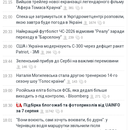
Вийшов трейлер нової екранізації легендарного фільму
21:15
"Афера Томаса Крауна"
381
0
Спека ще затримується: в Укргідрометцентрі розповіли,
21:00
якою завтра буде погода в Україні
1674
0
Найкращий футболіст ЧС-2026 відмовив "Реалу" заради
20:33
переходу в "Барселону"
239
0
США і Україна модернізують С-300 через дефіцит ракет
20:00
Patriot, - ЗМІ
266
0
Зеленський прибув до Сербії на важливі перемовини
19:44
146
0
Наталія Могилевська стала другою тренеркою 14-го
19:33
сезону шоу "Голос країни"
143
0
Російська еліта боїться ФСБ, яка дедалі більше
19:00
виходить з-під контролю, - Bloomberg
271
0
Підбірка блогожаб та фотоприколів від UAINFO
18:30
за 7 серпня
11742
0
"Вони воюють, самі хочуть воювати, бо дурні": у
18:01
Чернівцях водія маршрутки звільнили після