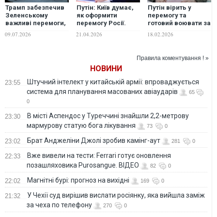
Трамп забезпечив
Путін: Київ думає,
Путін вірить у
Зеленському
як оформити
перемогу та
важливі перемоги,
перемогу Росії.
готовий воювати за
Путін у скрутному
ВІДЕО
Донбас ще два
09.07.2026
21.04.2026
18.02.2026
становищі – The
роки, - NYT
Hill
Правила коментування ! »
НОВИНИ
Штучний інтелект у китайській армії: впроваджується
23:55
система для планування масованих авіаударів
65
0
В місті Аспендос у Туреччині знайшли 2,2-метрову
23:30
мармурову статую бога лікування
73
0
Брат Анджеліни Джолі зробив камінг-аут
23:02
281
0
Вже вивели на тести: Ferrari готує оновлення
22:33
позашляховика Purosangue. ВІДЕО
82
0
Магнітні бурі: прогноз на вихідні
22:02
169
0
У Чехії суд вирішив вислати росіянку, яка вийшла заміж
21:32
за чеха по телефону
270
0