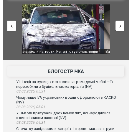
оновлення
Вийшов трейлер нової екранізації легендарного
Зеленський
фільму "Афера Томаса Крауна"
перемовин
БЛОГОСТРІЧКА
У Швеції на вулицях встановини громадські меблі — їх
переробили з будівельних матеріалів (NV)
08.08.2026, 05:31
Чому лише 5% українських водіїв оформлюють КАСКО
(NV)
08.08.2026, 05:01
У Львові врятували двох немовлят, які народилися
з кишківником назовні (NV)
08.08.2026, 04:31
Спочатку запідозрили хакерів. Інтернет-магазин групи