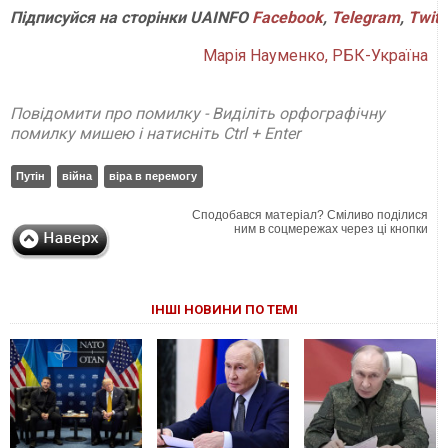
Підписуйся
на
сторінки
UAINFO
Facebook
,
Telegram
,
Twitt
Марія Науменко, РБК-Україна
Повідомити про помилку - Виділіть орфографічну
помилку мишею і натисніть Ctrl + Enter
Путін
війна
віра в перемогу
Сподобався матеріал? Сміливо поділися
ним в соцмережах через ці кнопки
ІНШІ НОВИНИ ПО ТЕМІ