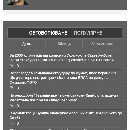
ОБГОВОРЮВАНЕ
|
ПОПУЛЯРНЕ
День
Місяць
За весь час
За 2000 кілометрів від кордону з Україною: в Єкатеринбурзі
після атаки дронів загорівся склад Wildberries. ФОТО. ВІДЕО
0
Ворог завдав комбінованого удару по Сумах, двоє поранених.
Ще десятеро постраждали після атаки БПЛА по ринку на
Сумщині. ФОТО
0
На аеродромі "Гвардійське" в окупованому Криму спалахнула
масштабна пожежа на складі пального
0
В адміністрації Вучича анонсували перший візит Зеленського до
Сербії
0