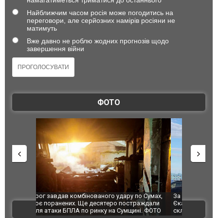
намагатиметься триматися до останнього
Найближчим часом росія може погодитись на
переговори, але серйозних намірів росіяни не
матимуть
Вже давно не роблю жодних прогнозів щодо
завершення війни
ФОТО
по Сумах,
За 2000 кілометрів від кордону з Україною: в
"Мої іграш
траждали
Єкатеринбурзі після атаки дронів загорівся
суперкарів
ВІДЕО
ині. ФОТО
склад Wildberries. ФОТО. ВІДЕО