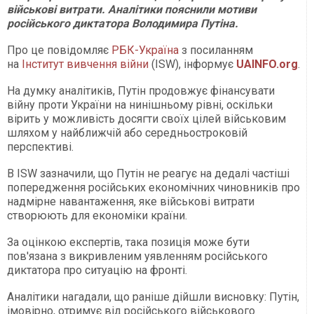
військові витрати. Аналітики пояснили мотиви
російського диктатора Володимира Путіна.
Про це повідомляє
РБК-Україна
з посиланням
на
Інститут вивчення війни
(ISW), інформує
UAINFO.org
.
На думку аналітиків, Путін продовжує фінансувати
війну проти України на нинішньому рівні, оскільки
вірить у можливість досягти своїх цілей військовим
шляхом у найближчій або середньостроковій
перспективі.
В ISW зазначили, що Путін не реагує на дедалі частіші
попередження російських економічних чиновників про
надмірне навантаження, яке військові витрати
створюють для економіки країни.
За оцінкою експертів, така позиція може бути
пов'язана з викривленим уявленням російського
диктатора про ситуацію на фронті.
Аналітики нагадали, що раніше дійшли висновку: Путін,
імовірно, отримує від російського військового