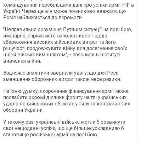
командування перебільшені дані про успіхи армії РФ в
Україні. Через це він може помилково вважати, що
Росія наближається до перемоги.
"Неправильне розуміння Путіним ситуації на полі бою,
ймовірно, сприяє його наполегливості щодо
збереження високих військових витрат та його
рішучості продовжувати війну для досягнення своїх
цілей військовим шляхом", - пояснили в Інституті
вивчення війни.
Водночас аналітики звернули увагу, що для Росії
зменшення оборонних витрат також несе ризики.
На їхню думку, скорочення фінансування армії може
послабити окремі ділянки фронту на тлі українських
ударів по військових об'єктах у тилу та контратак Сил
оборони України.
У такому разі українські війська могли б розвинути
свої нещодавні успіхи, що ще більше ускладнило б
становище російської армії на полі бою.