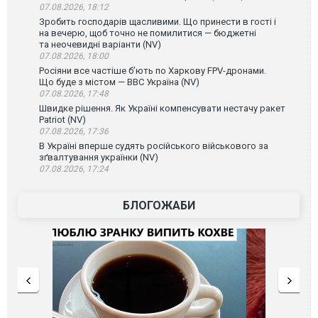
07.08.2026, 18:12
Зробить господарів щасливими. Що принести в гості і
на вечерю, щоб точно не помилитися — бюджетні
та неочевидні варіанти (NV)
07.08.2026, 18:00
Росіяни все частіше бʼють по Харкову FPV-дронами.
Що буде з містом — ВВС Україна (NV)
07.08.2026, 17:48
Швидке рішення. Як Україні компенсувати нестачу ракет
Patriot (NV)
07.08.2026, 17:36
В Україні вперше судять російського військового за
зґвалтування українки (NV)
07.08.2026, 17:24
БЛОГОЖАБИ