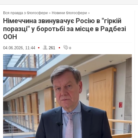
Вся правда з блогосфери
»
Новини блогосфери
»
Німеччина звинувачує Росію в "гіркій
поразці" у боротьбі за місце в Радбезі
ООН
•
•
04.06.2026, 11:44
261
0