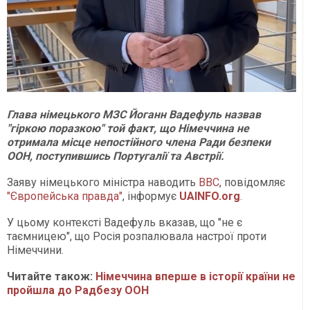
Глава німецького МЗС Йоганн Вадефуль назвав
"гіркою поразкою" той факт, що Німеччина не
отримала місце непостійного члена Ради безпеки
ООН, поступившись Португалії та Австрії.
Заяву німецького міністра наводить
BBC
, повідомляє
"Європейська правда"
, інформує
UAINFO.org
.
У цьому контексті Вадефуль вказав, що "не є
таємницею", що Росія розпалювала настрої проти
Німеччини.
Читайте також:
Німеччина вперше в історії країни не
пройшла до Радбезу ООН