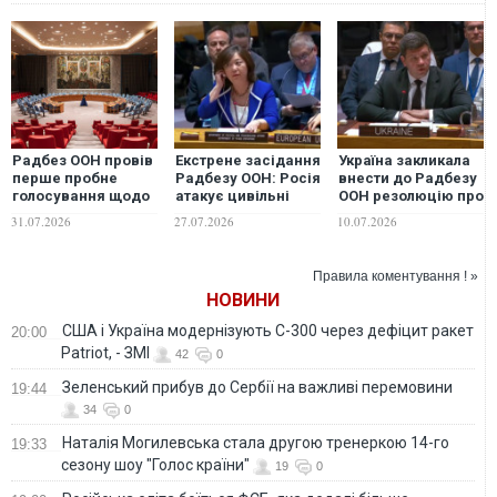
Радбез ООН провів
Екстрене засідання
Україна закликала
перше пробне
Радбезу ООН: Росія
внести до Радбезу
голосування щодо
атакує цивільні
ООН резолюцію про
кандидатів на
судна у Чорному
негайне
31.07.2026
27.07.2026
10.07.2026
посаду генсека
морі та загрожує
припинення вогню
продовольчій
безпеці
Правила коментування ! »
НОВИНИ
США і Україна модернізують С-300 через дефіцит ракет
20:00
Patriot, - ЗМІ
42
0
Зеленський прибув до Сербії на важливі перемовини
19:44
34
0
Наталія Могилевська стала другою тренеркою 14-го
19:33
сезону шоу "Голос країни"
19
0