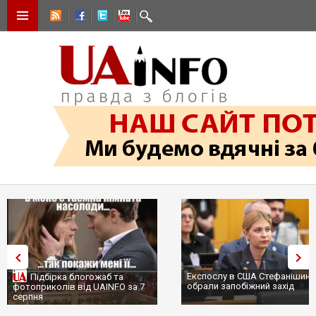
Експослу в США Стефанішині
Підбірка блогожаб та
обрали запобіжний захід
фотоприколів від UAINFO за 7
серпня