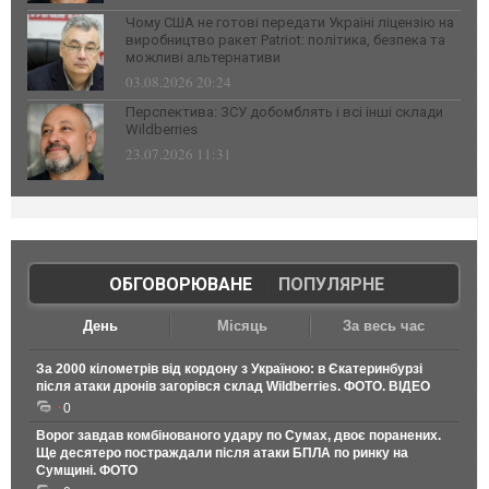
Чому США не готові передати Україні ліцензію на
виробництво ракет Patriot: політика, безпека та
можливі альтернативи
03.08.2026 20:24
Перспектива: ЗСУ добомблять і всі інші склади
Wildberries
23.07.2026 11:31
ОБГОВОРЮВАНЕ
|
ПОПУЛЯРНЕ
День
Місяць
За весь час
За 2000 кілометрів від кордону з Україною: в Єкатеринбурзі
після атаки дронів загорівся склад Wildberries. ФОТО. ВІДЕО
0
Ворог завдав комбінованого удару по Сумах, двоє поранених.
Ще десятеро постраждали після атаки БПЛА по ринку на
Сумщині. ФОТО