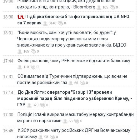
Російська еліта боїться ФСБ, яка дедалі більше
19:00
виходить з-під контролю, - Bloomberg
105
0
Підбірка блогожаб та фотоприколів від UAINFO
18:30
за 7 серпня
3140
0
"Вони воюють, самі хочуть воювати, бо дурні": у
18:01
Чернівцях водія маршрутки звільнили після
зневажливих слів про українських захисників. ВІДЕО
165
0
Флеш розповів, чому РЕБ не може відхиляти балістику
17:44
110
0
ЄС вимагає від Туреччини підтверджень, що вона не
17:31
постачає російський газ
66
0
До Дня Ялти: оператори "Group 13" провели
17:14
морський парад біля південного узбережжя Криму, -
ГУР
379
0
Поліція Іспанії викрила масштабну мережу контрабанди
17:00
мігрантів і наркотиків
53
0
У ЗСУ розкрили мету російських ДРГ на Вовчанському
16:45
напрямку
98
0