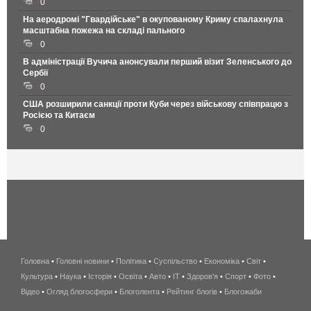
0
На аеродромі "Гвардійське" в окупованому Криму спалахнула
масштабна пожежа на складі пального
0
В адміністрації Вучича анонсували перший візит Зеленського до
Сербії
0
США розширили санкції проти Куби через військову співпрацю з
Росією та Китаєм
0
Головна
•
Головні новини
•
Політика
•
Суспільство
•
Економіка
беспроводной
•
Світ
•
Культура
•
Наука
•
Історія
•
Освіта
•
Авто
•
IT
•
Здоров'я
интернет
•
Спорт
•
Фото
•
Відео
•
Огляд блогосфери
•
Блоголента
•
Рейтинг блогів
киев
•
Блогожаби
и