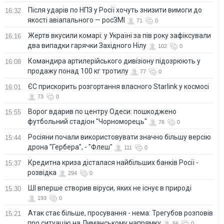
Після ударів по НПЗ у Росії хочуть знизити вимоги до
16:32
якості авіапального — росЗМІ
71
0
Жертв вкусили комарі: у Україні за пів року зафіксували
16:16
два випадки гарячки Західного Нілу
102
0
Командира артилерійського дивізіону підозрюють у
16:08
продажу понад 100 кг тротилу
77
0
ЄС прискорить розгортання власного Starlink у космосі
16:01
73
0
Ворог вдарив по центру Одеси: пошкоджено
15:55
футбольний стадіон "Чорноморець"
76
0
Росіяни почали використовувати значно більшу версію
15:44
дрона "Гербера", - "Флеш"
111
0
Кредитна криза дісталася найбільших банків Росії -
15:37
розвідка
294
0
ШІ вперше створив віруси, яких не існує в природі
15:30
193
0
Атак стає більше, просування - нема: Трегубов розповів
15:21
про ситуацію на Лиманському напрямку
56
0