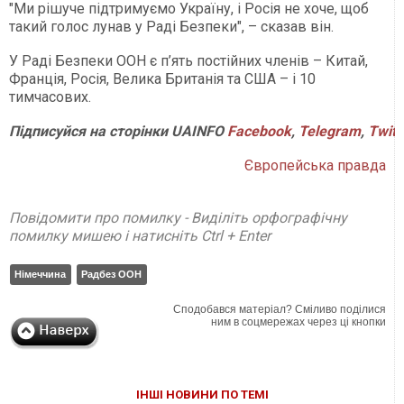
"Ми рішуче підтримуємо Україну, і Росія не хоче, щоб
такий голос лунав у Раді Безпеки", – сказав він.
У Раді Безпеки ООН є п’ять постійних членів – Китай,
Франція, Росія, Велика Британія та США – і 10
тимчасових.
Підписуйся
на
сторінки
UAINFO
Facebook
,
Telegram
,
Twitt
Європейська правда
Повідомити про помилку - Виділіть орфографічну
помилку мишею і натисніть Ctrl + Enter
Німеччина
Радбез ООН
Сподобався матеріал? Сміливо поділися
ним в соцмережах через ці кнопки
ІНШІ НОВИНИ ПО ТЕМІ