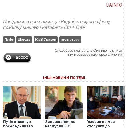
UAINFO
Повідомити про помилку - Виділіть орфографічну
помилку мишею і натисніть Ctrl + Enter
Путін
Шредер
Юрій Ушаков
переговори
Сподобався матеріал? Сміливо поділися
ним в соцмережах через ці кнопки
ІНШІ НОВИНИ ПО ТЕМІ
Путін відкинув
Запрошення до
Умєров не має
посередництво
капітуляції. У
стосунку до