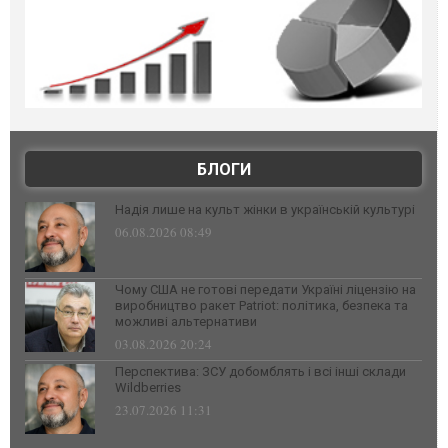
БЛОГИ
Надія лише на культ жінки в українській культурі
06.08.2026 08:49
Чому США не готові передати Україні ліцензію на
виробництво ракет Patriot: політика, безпека та
можливі альтернативи
03.08.2026 20:24
Перспектива: ЗСУ добомблять і всі інші склади
Wildberries
23.07.2026 11:31