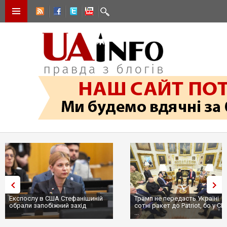
Експослу в США Стефанішиній
Трамп не передасть Україні
обрали запобіжний захід
сотні ракет до Patriot, бо у С
...