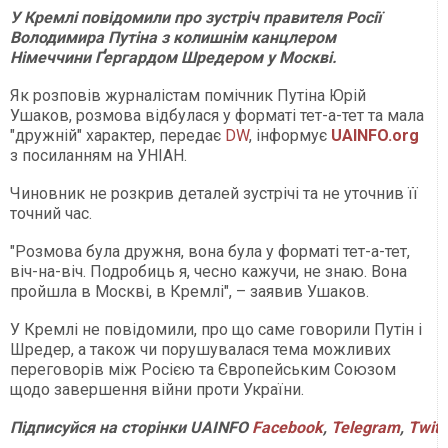
У Кремлі повідомили про зустріч правителя Росії
Володимира Путіна з колишнім канцлером
Німеччини Ґергардом Шредером у Москві.
Як розповів журналістам помічник Путіна Юрій
Ушаков, розмова відбулася у форматі тет-а-тет та мала
"дружній" характер, передає
DW
, інформує
UAINFO.org
з посиланням на УНІАН.
Чиновник не розкрив деталей зустрічі та не уточнив її
точний час.
"Розмова була дружня, вона була у форматі тет-а-тет,
віч-на-віч. Подробиць я, чесно кажучи, не знаю. Вона
пройшла в Москві, в Кремлі", – заявив Ушаков.
У Кремлі не повідомили, про що саме говорили Путін і
Шредер, а також чи порушувалася тема можливих
переговорів між Росією та Європейським Союзом
щодо завершення війни проти України.
Підписуйся
на
сторінки
UAINFO
Facebook
,
Telegram
,
Twitt