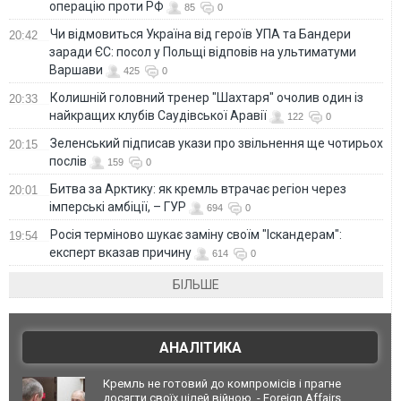
операцію проти РФ
85
0
Чи відмовиться Україна від героїв УПА та Бандери
20:42
заради ЄС: посол у Польщі відповів на ультиматуми
Варшави
425
0
Колишній головний тренер "Шахтаря" очолив один із
20:33
найкращих клубів Саудівської Аравії
122
0
Зеленський підписав укази про звільнення ще чотирьох
20:15
послів
159
0
Битва за Арктику: як кремль втрачає регіон через
20:01
імперські амбіції, – ГУР
694
0
Росія терміново шукає заміну своїм "Іскандерам":
19:54
експерт вказав причину
614
0
БІЛЬШЕ
АНАЛІТИКА
Кремль не готовий до компромісів і прагне
досягти своїх цілей війною, - Foreign Affairs