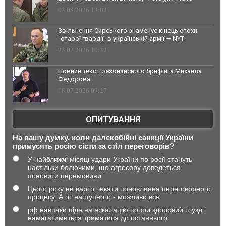
03.08.2026 13:02
Звільнення Сирського знаменує кінець епохи
"старої гвардії" в українській армії — NYT
23.07.2026 10:32
Повний текст резонансного брифінга Михайла
Федорова
18.07.2026 09:27
ОПИТУВАННЯ
На вашу думку, коли далекобійні санкції України
примусять росію сісти за стіл переговорів?
У найближчі місяці удари України по росії стануть
настільки болючими, що агресору доведеться
поновити перемовини
Цього року не варто чекати поновлення переговорного
процесу. А от наступного - можливо все
рф навпаки піде на ескалацію попри здоровий глузд і
намагатиметься триматися до останнього