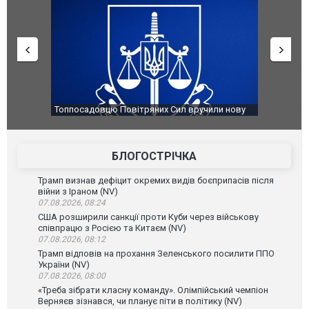
чили нову
Сили оборони уразили Ярославський НПЗ:
Неймар вл
губернатор регіону заявив про наймасштабнішу
"Сантоса".
атаку. ВІДЕО
БЛОГОСТРІЧКА
Трамп визнав дефіцит окремих видів боєприпасів після
війни з Іраном (NV)
07.08.2026, 08:24
США розширили санкції проти Куби через військову
співпрацю з Росією та Китаєм (NV)
07.08.2026, 08:12
Трамп відповів на прохання Зеленського посилити ППО
України (NV)
07.08.2026, 08:00
«Треба зібрати класну команду». Олімпійський чемпіон
Верняєв зізнався, чи планує піти в політику (NV)