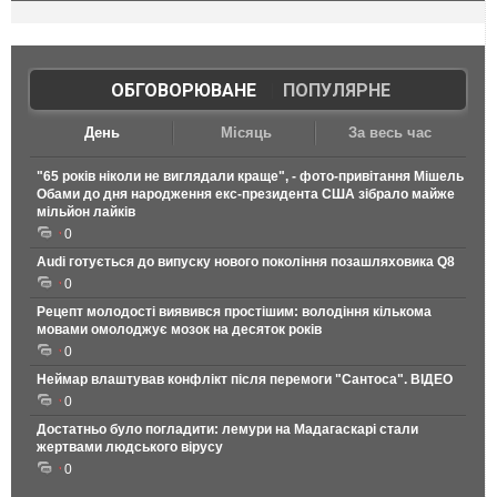
ОБГОВОРЮВАНЕ
|
ПОПУЛЯРНЕ
День
Місяць
За весь час
"65 років ніколи не виглядали краще", - фото-привітання Мішель
Обами до дня народження екс-президента США зібрало майже
мільйон лайків
0
Audi готується до випуску нового покоління позашляховика Q8
0
Рецепт молодості виявився простішим: володіння кількома
мовами омолоджує мозок на десяток років
0
Неймар влаштував конфлікт після перемоги "Сантоса". ВІДЕО
0
Достатньо було погладити: лемури на Мадагаскарі стали
жертвами людського вірусу
0