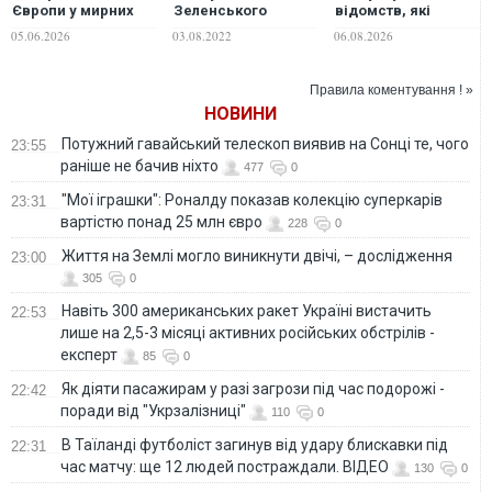
Європи у мирних
Зеленського
відомств, які
переговорах з
відреагували на
нібито очолює, він
05.06.2026
03.08.2022
06.08.2026
Україною та
готовність Путіна
виконує доручення
продовжив
до переговорів
президента —
просувати
Рахманін
Правила коментування ! »
Шредера
НОВИНИ
Потужний гавайський телескоп виявив на Сонці те, чого
23:55
раніше не бачив ніхто
477
0
"Мої іграшки": Роналду показав колекцію суперкарів
23:31
вартістю понад 25 млн євро
228
0
Життя на Землі могло виникнути двічі, – дослідження
23:00
305
0
Навіть 300 американських ракет Україні вистачить
22:53
лише на 2,5-3 місяці активних російських обстрілів -
експерт
85
0
Як діяти пасажирам у разі загрози під час подорожі -
22:42
поради від "Укрзалізниці"
110
0
В Таїланді футболіст загинув від удару блискавки під
22:31
час матчу: ще 12 людей постраждали. ВІДЕО
130
0