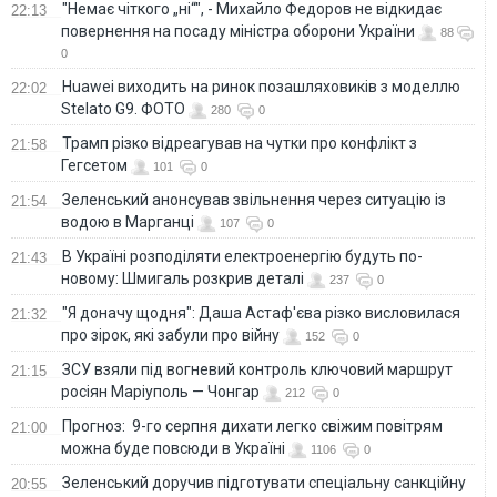
"Немає чіткого „ні“", - Михайло Федоров не відкидає
22:13
повернення на посаду міністра оборони України
88
0
Huawei виходить на ринок позашляховиків з моделлю
22:02
Stelato G9. ФОТО
280
0
Трамп різко відреагував на чутки про конфлікт з
21:58
Гегсетом
101
0
Зеленський анонсував звільнення через ситуацію із
21:54
водою в Марганці
107
0
В Україні розподіляти електроенергію будуть по-
21:43
новому: Шмигаль розкрив деталі
237
0
"Я доначу щодня": Даша Астаф'єва різко висловилася
21:32
про зірок, які забули про війну
152
0
ЗСУ взяли під вогневий контроль ключовий маршрут
21:15
росіян Маріуполь — Чонгар
212
0
Прогноз: 9-го серпня дихати легко свіжим повітрям
21:00
можна буде повсюди в Україні
1106
0
Зеленський доручив підготувати спеціальну санкційну
20:55