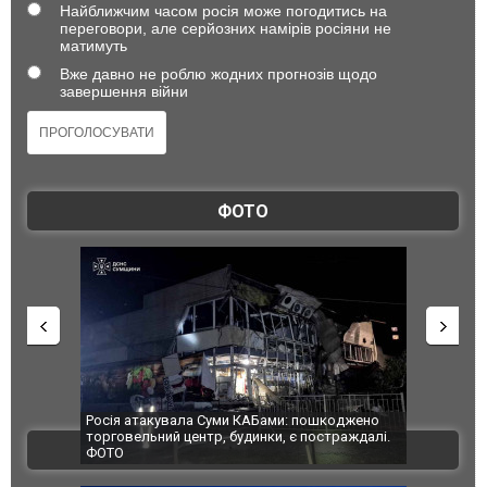
Найближчим часом росія може погодитись на
переговори, але серйозних намірів росіяни не
матимуть
Вже давно не роблю жодних прогнозів щодо
завершення війни
ФОТО
шкоджено
Українські надзвичайники врятували козуленя
СБУ за спр
страждалі.
під час ліквідації масштабної лісової пожежі у
Болгарії 
ВІДЕО
Франції
ФОТО