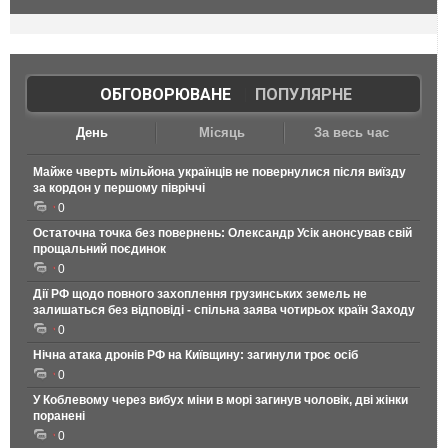
ОБГОВОРЮВАНЕ
|
ПОПУЛЯРНЕ
День
Місяць
За весь час
Майже чверть мільйона українців не повернулися після виїзду
за кордон у першому півріччі
0
Остаточна точка без повернень: Олександр Усік анонсував свій
прощальний поєдинок
0
Дії РФ щодо повного захоплення грузинських земель не
залишаться без відповіді - спільна заява чотирьох країн Заходу
0
Нічна атака дронів РФ на Київщину: загинули троє осіб
0
У Коблевому через вибух міни в морі загинув чоловік, дві жінки
поранені
0