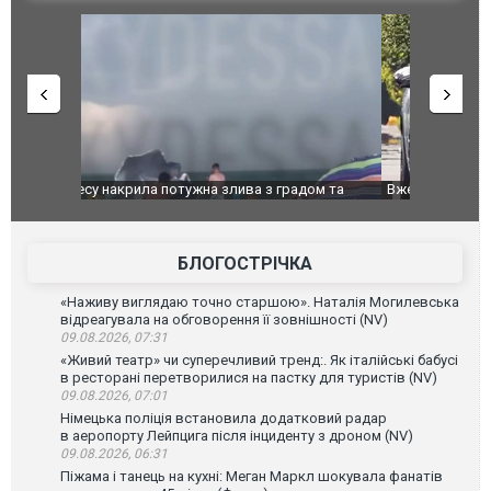
дом та
Вже вивели на тести: Ferrari готує оновлення
Вийшов тре
позашляховика Purosangue. ВІДЕО
фільму "Аф
БЛОГОСТРІЧКА
«Наживу виглядаю точно старшою». Наталія Могилевська
відреагувала на обговорення її зовнішності (NV)
09.08.2026, 07:31
«Живий театр» чи суперечливий тренд:. Як італійські бабусі
в ресторані перетворилися на пастку для туристів (NV)
09.08.2026, 07:01
Німецька поліція встановила додатковий радар
в аеропорту Лейпцига після інциденту з дроном (NV)
09.08.2026, 06:31
Піжама і танець на кухні: Меган Маркл шокувала фанатів