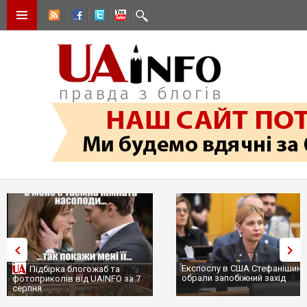
Експослу в США Стефанішині
Підбірка блогожаб та
обрали запобіжний захід
фотоприколів від UAINFO за 7
серпня