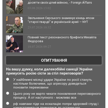
досягти своїх цілей війною, - Foreign Affairs
03.08.2026 13:02
Звільнення Сирського знаменує кінець епохи
"старої гвардії" в українській армії — NYT
23.07.2026 10:32
Повний текст резонансного брифінга Михайла
Федорова
18.07.2026 09:27
ОПИТУВАННЯ
На вашу думку, коли далекобійні санкції України
примусять росію сісти за стіл переговорів?
У найближчі місяці удари України по росії стануть
настільки болючими, що агресору доведеться
поновити перемовини
Цього року не варто чекати поновлення переговорного
процесу. А от наступного - можливо все
рф навпаки піде на ескалацію попри здоровий глузд і
намагатиметься триматися до останнього