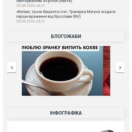
святкуванням 45-річчя (Факти)
09.08.2026, 06:01
«Великі, трохи бешкетні очі». Тренерка Магучіх згадала
перше враження від Ярослави (NV)
09.08.2026, 05:31
БЛОГОЖАБИ
ІНФОГРАФІКА