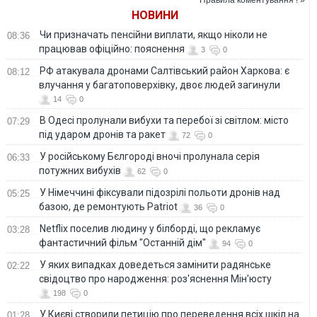
Правила коментування ! »
НОВИНИ
Чи призначать пенсійни виплати, якщо ніколи не
08:36
працював офіційно: пояснення
3
0
РФ атакувала дронами Салтівський район Харкова: є
08:12
влучання у багатоповерхівку, двоє людей загинули
14
0
В Одесі пролунали вибухи та перебої зі світлом: місто
07:29
під ударом дронів та ракет
72
0
У російському Бєлгороді вночі пролунала серія
06:33
потужних вибухів
62
0
У Німеччині фіксували підозрілі польоти дронів над
05:25
базою, де ремонтують Patriot
36
0
Netflix поселив людину у білборді, що рекламує
03:28
фантастичний фільм "Останній дім"
94
0
У яких випадках доведеться замінити радянське
02:22
свідоцтво про народження: роз'яснення Мін'юсту
198
0
У Києві створили петицію про переведення всіх шкіл на
01:28