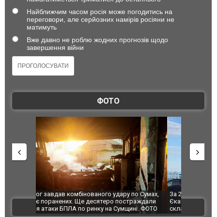
Найближчим часом росія може погодитись на
переговори, але серйозних намірів росіяни не
матимуть
Вже давно не роблю жодних прогнозів щодо
завершення війни
ФОТО
по Сумах,
За 2000 кілометрів від кордону з Україною: в
"Мої іграш
траждали
Єкатеринбурзі після атаки дронів загорівся
суперкарів
ВІДЕО
ині. ФОТО
склад Wildberries. ФОТО. ВІДЕО