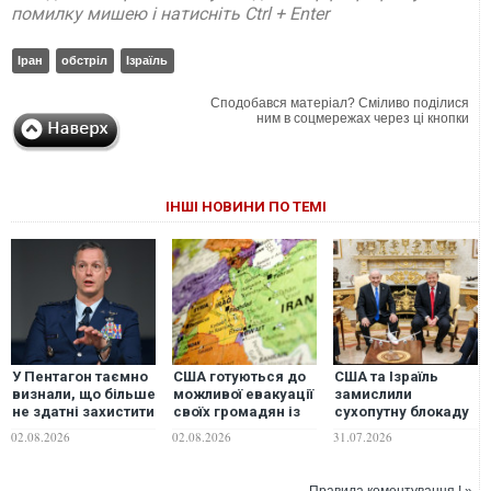
помилку мишею і натисніть Ctrl + Enter
Іран
обстріл
Ізраїль
Сподобався матеріал? Сміливо поділися
ним в соцмережах через ці кнопки
ІНШІ НОВИНИ ПО ТЕМІ
У Пентагон таємно
США готуються до
США та Iзраїль
визнали, що більше
можливої ​​евакуації
замислили
не здатні захистити
своїх громадян із
сухопутну блокаду
Ізраїль, - WP
Близького Сходу
Ірану, - The
02.08.2026
02.08.2026
31.07.2026
Telegraph