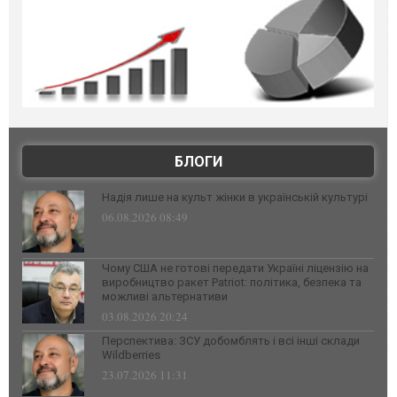
БЛОГИ
Надія лише на культ жінки в українській культурі
06.08.2026 08:49
Чому США не готові передати Україні ліцензію на
виробництво ракет Patriot: політика, безпека та
можливі альтернативи
03.08.2026 20:24
Перспектива: ЗСУ добомблять і всі інші склади
Wildberries
23.07.2026 11:31