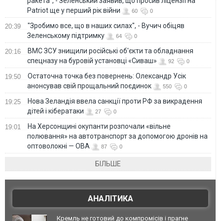
ракета", - Зеленський заявив, що просив ліцензії на
Patriot ще у перший рік війни
60
0
"Зробимо все, що в наших силах", - Вучич обіцяв
20:39
Зеленському підтримку
64
0
ВМС ЗСУ знищили російські об'єкти та обладнання
20:16
спецназу на буровій установці «Сиваш»
92
0
Остаточна точка без повернень: Олександр Усік
19:50
анонсував свій прощальний поєдинок
550
0
Нова Зеландія ввела санкції проти РФ за викрадення
19:25
дітей і кібератаки
27
0
На Херсонщині окупанти розпочали «вільне
19:01
полювання» на автотранспорт за допомогою дронів на
оптоволокні — ОВА
87
0
БІЛЬШЕ
АНАЛІТИКА
Кремль не готовий до компромісів і прагне