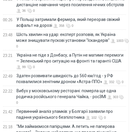
дистанціне навчання через посилення нічних обстрілів
36
0
У Польщі затримали фермера, який переорав свіжий
00:26
асфальт на дорозі
358
0
Шість хвилин на удар: експерт розповів, як Україна
23:48
може знищувати пускові установки "Іскандерів"
1003
0
Україна не піде з Донбасу, а Путін не матиме перемоги
23:21
— Зеленський про ситуацію на фронті та гарантії США
99
0
Здатен розвивати швидкість до 560 км/год - у РФ
22:49
похвалилися зенітним дроном «Астра-ППО»
332
0
Вибух у московському ресторані: померла ще одна
22:22
родичка російського генерала Чайка, - росЗМІ
303
0
Первинний аналіз уламків: у Болгарії заявили про
21:42
падіння українського безпілотника
102
0
"Ми займаємося папірцями. А летить не паперова
21:18