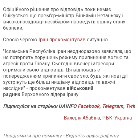
Офіційного рішення про відповідь поки немає.
Очікується, що прем'єр-міністр Біньямін Нетаньяху і
високопосадовці незабаром проведуть оцінку стану
безпеки.
Своєю чергою
Іран прокоментував
ситуацію.
"Ісламська Республіка Іран неодноразово заявляла, що
не потерпить порушень режиму припинення вогню та
агресії проти Лівану. Сьогодні ввечері агресори
отримали свою відповідь. Ця відповідь є
попередженням припинити своє зло; будь-які нові дії
зустрінуть ще більш нищівну відповідь та важчі
наслідки" - прокоментував
військовий
радник
Верховного лідера Ірану.
Підписуйся
на
сторінки
UAINFO
Facebook
,
Telegram
,
Twitt
Валерія Абабіна, РБК-Україна
Повідомити про помилку - Виділіть орфографічну