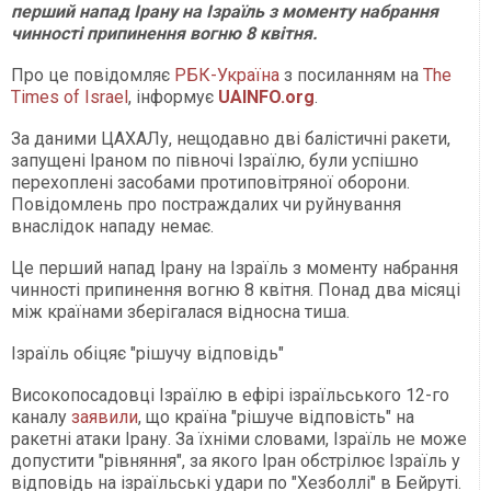
перший напад Ірану на Ізраїль з моменту набрання
чинності припинення вогню 8 квітня.
Про це повідомляє
РБК-Україна
з посиланням на
The
Times of Israel
, інформує
UAINFO.org
.
За даними ЦАХАЛу, нещодавно дві балістичні ракети,
запущені Іраном по півночі Ізраїлю, були успішно
перехоплені засобами протиповітряної оборони.
Повідомлень про постраждалих чи руйнування
внаслідок нападу немає.
Це перший напад Ірану на Ізраїль з моменту набрання
чинності припинення вогню 8 квітня. Понад два місяці
між країнами зберігалася відносна тиша.
Ізраїль обіцяє "рішучу відповідь"
Високопосадовці Ізраїлю в ефірі ізраїльського 12-го
каналу
заявили
, що країна "рішуче відповість" на
ракетні атаки Ірану. За їхніми словами, Ізраїль не може
допустити "рівняння", за якого Іран обстрілює Ізраїль у
відповідь на ізраїльські удари по "Хезболлі" в Бейруті.