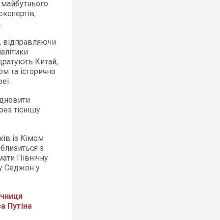
 майбутнього
експертів,
.
ю, відправляючи
налітики
дратують Китай,
ом та історично
еї.
ідновити
рез тіснішу
ків із Кімом
зблизиться з
мати Північну
ту Седжон у
ечниця
а Путіна