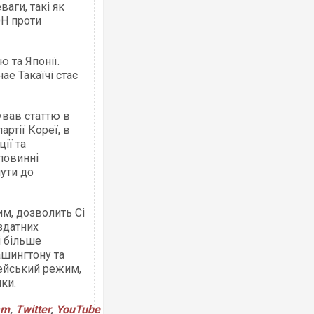
аги, такі як
ОН проти
 та Японії.
ае Такаїчі стає
ував статтю в
артії Кореї, в
ії та
 повинні
нути до
им, дозволить Сі
здатних
і більше
ашингтону та
рейський режим,
ки.
am
,
Twitter
,
YouTube