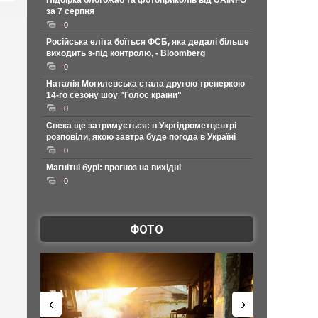
Підбірка блогожаб та фотоприколів від UAINFO
за 7 серпня
0
Російська еліта боїться ФСБ, яка дедалі більше
виходить з-під контролю, - Bloomberg
0
Наталія Могилевська стала другою тренеркою
14-го сезону шоу "Голос країни"
0
Спека ще затримується: в Укргідрометцентрі
розповіли, якою завтра буде погода в Україні
0
Магнітні бурі: прогноз на вихідні
0
ФОТО