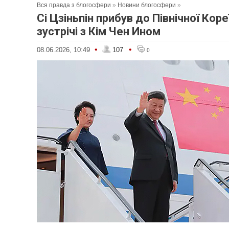
Вся правда з блогосфери
»
Новини блогосфери
»
Сі Цзіньпін прибув до Північної Коре
зустрічі з Кім Чен Ином
•
•
08.06.2026, 10:49
107
0