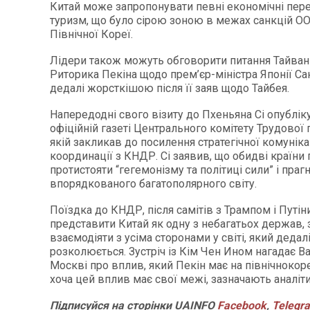
Китай може запропонувати певні економічні перев
туризм, що було сірою зоною в межах санкцій О
Північної Кореї.
Лідери також можуть обговорити питання Тайваню
Риторика Пекіна щодо прем’єр-міністра Японії Сан
дедалі жорсткішою після її заяв щодо Тайбея.
Напередодні свого візиту до Пхеньяна Сі опублік
офіційній газеті Центрального комітету Трудової п
якій закликав до посилення стратегічної комунікац
координації з КНДР. Сі заявив, що обидві країни
протистояти “гегемонізму та політиці сили” і праг
впорядкованого багатополярного світу.
Поїздка до КНДР, після самітів з Трампом і Путін
представити Китай як одну з небагатьох держав, 
взаємодіяти з усіма сторонами у світі, який дедал
розколюється. Зустріч із Кім Чен Ином нагадає В
Москві про вплив, який Пекін має на північноко
хоча цей вплив має свої межі, зазначають аналіти
Підписуйся
на
сторінки
UAINFO
Facebook
,
Telegr