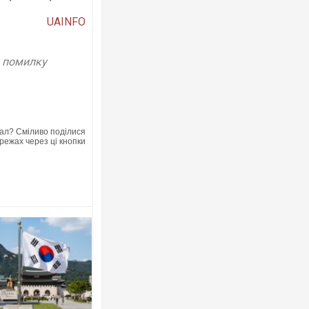
UAINFO
у помилку
ал? Сміливо поділися
режах через ці кнопки