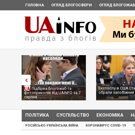
ГОЛОВНА
ОГЛЯД БЛОГОСФЕРИ
ОГЛЯД БЛОГОЖАБ
Експослу в США Ст
Підбірка блогожаб та
обрали запобіжний 
фотоприколів від UAINFO за 7
серпня
ПОЛІТИКА
СУСПІЛЬСТВО
ЕКОНОМІКА
Н
РОСІЙСЬКО-УКРАЇНСЬКА ВІЙНА
КОРОНАВІРУС COVID-19