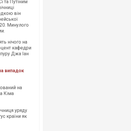
Сі та Путіним
річниці
їздкою він
рейської
Ворог завдав комбінованого удару по
двоє поранених. Ще десятеро постра
20. Минулого
після атаки БПЛА по ринку на Сумщині
ми.
ять нічого на
доцент кафедри
апуру Джа Іан
на випадок
мований на
а Кіма
Вже вивели на тести: Ferrari готує оно
позашляховика Purosangue. ВІДЕО
ечниця уряду
ус країни як