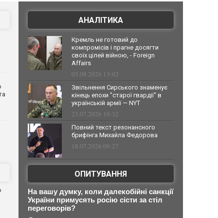
АНАЛІТИКА
Кремль не готовий до
компромісів і прагне досягти
своїх цілей війною, - Foreign
Affairs
03.08.2026 13:02
о
Звільнення Сирського знаменує
та
кінець епохи "старої гвардії" в
українській армії — NYT
23.07.2026 10:32
Повний текст резонансного
брифінга Михайла Федорова
18.07.2026 09:27
ОПИТУВАННЯ
ю
На вашу думку, коли далекобійні санкції
України примусять росію сісти за стіл
переговорів?