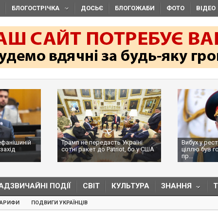
БЛОГОСТРІЧКА
ДОСЬЄ
БЛОГОЖАБИ
ФОТО
ВІДЕО
ефанішиній
Трамп не передасть Україні
Вибух у рес
захід
сотні ракет до Patriot, бо у США
ціллю був г
...
пр...
АДЗВИЧАЙНІ ПОДІЇ
СВІТ
КУЛЬТУРА
ЗНАННЯ
ТАРИФИ
ПОДВИГИ УКРАЇНЦІВ