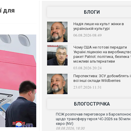
ї для
БЛОГИ
Надія лише на культ жінки в
українській культурі
06.08.2026 08:49
Чому США не готові передати
Україні ліцензію на виробництв
ракет Patriot: політика, безпека 
можливі альтернативи
03.08.2026 20:24
Перспектива: ЗСУ добомблять і
всі інші склади Wildberries
23.07.2026 11:31
БЛОГОСТРІЧКА
ПСЖ розпочав переговори з Барселоно
щодо трансферу героя ЧС-2026 за 50 млн
євро (NV)
08.08.2026, 18:30