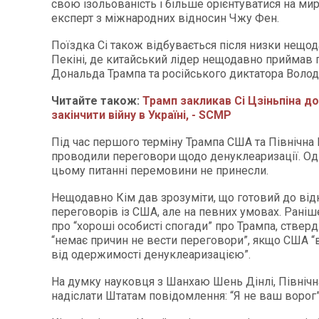
свою ізольованість і більше орієнтуватися на мир
експерт з міжнародних відносин Чжу Фен.
Поїздка Сі також відбувається після низки нещода
Пекіні, де китайський лідер нещодавно приймав
Дональда Трампа та російського диктатора Волод
Читайте також:
Трамп закликав Сі Цзіньпіна д
закінчити війну в Україні, - SCMP
Під час першого терміну Трампа США та Північна
проводили переговори щодо денуклеаризації. Од
цьому питанні перемовини не принесли.
Нещодавно Кім дав зрозуміти, що готовий до ві
переговорів із США, але на певних умовах. Раніш
про “хороші особисті спогади” про Трампа, ствер
“немає причин не вести переговори”, якщо США “
від одержимості денуклеаризацією”.
На думку науковця з Шанхаю Шень Дінлі, Північн
надіслати Штатам повідомлення: “Я не ваш ворог”