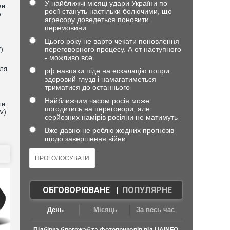
У найближчі місяці удари України по
ви
росії стануть настільки болючими, що
а
агресору доведеться поновити
перемовини
Цього року не варто чекати поновлення
переговорного процесу. А от наступного
)
- можливо все
для
рф навпаки піде на ескалацію попри
здоровий глузд і намагатиметься
триматися до останнього
Найближчим часом росія може
и:
погодитись на переговори, але
V)
серйозних намірів росіяни не матимуть
Вже давно не роблю жодних прогнозів
щодо завершення війни
ОБГОВОРЮВАНЕ
|
ПОПУЛЯРНЕ
День
Місяць
За весь час