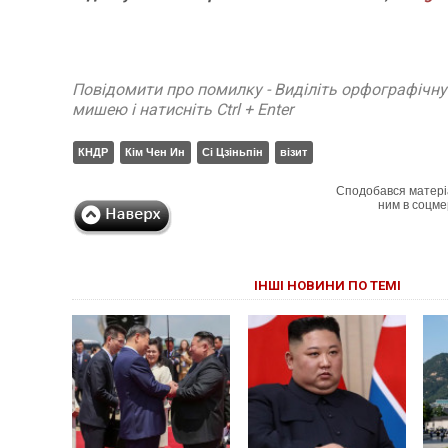
Повідомити про помилку - Виділіть орфографічн
мишею і натисніть Ctrl + Enter
КНДР
Кім Чен Ин
Сі Цзіньпін
візит
Сподобався матері
ним в соцме
ІНШІ НОВИНИ ПО ТЕМІ