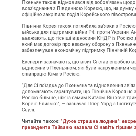
Пхеньян також відмовився від зобов'язань щодо
возз'єднання з Південною Кореєю, що, на думку 
офіційно закріпило поділ Корейського півострова
Північна Корея також поглибила зв'язки з Росіє
війська для підтримки війни РФ проти України. А
вважають, що тісніші відносини КНДР із Росією 
який має договір про взаємну оборону з Пхеньян
забезпечував економічну підтримку Північній Кор
Експерти зазначають, що візит Сі став спробою в
відносини з Пхеньяном, які були напруженими че
співпрацю Кіма з Росією.
“Для Сі поїздка до Пхеньяна та відновлення зв’яз
допомагають гарантувати, що Північна Корея не 
Росією більше, ніж із самим Китаєм. Він хоче три
Корею близько”, — зазначає Пітер Уорд з Інститу
Сеулі.
Читайте також:
"Дуже страшна людина": екср
президента Тайваню назвала Сі навіть гіршим з