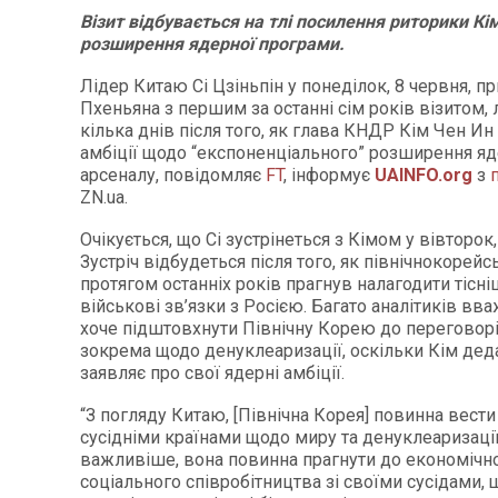
Візит відбувається на тлі посилення риторики К
розширення ядерної програми.
Лідер Китаю Сі Цзіньпін у понеділок, 8 червня, п
Пхеньяна з першим за останні сім років візитом,
кілька днів після того, як глава КНДР Кім Чен Ин
амбіції щодо “експоненціального” розширення я
арсеналу, повідомляє
FT
, інформує
UAINFO.org
з
ZN.ua.
Очікується, що Сі зустрінеться з Кімом у вівторок,
Зустріч відбудеться після того, як північнокорейс
протягом останніх років прагнув налагодити тісні
військові зв’язки з Росією. Багато аналітиків вв
хоче підштовхнути Північну Корею до переговорів
зокрема щодо денуклеаризації, оскільки Кім дед
заявляє про свої ядерні амбіції.
“З погляду Китаю, [Північна Корея] повинна вест
сусідніми країнами щодо миру та денуклеаризаці
важливіше, вона повинна прагнути до економічно
соціального співробітництва зі своїми сусідами,