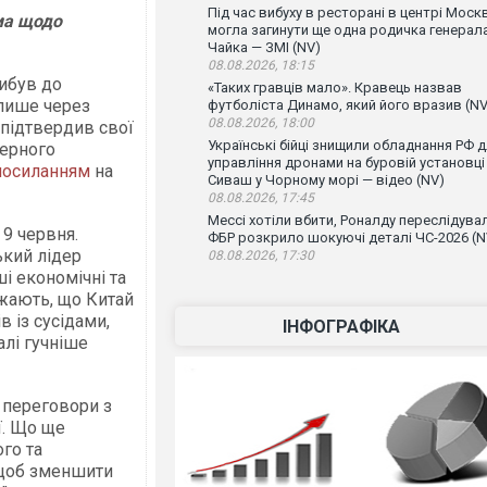
Під час вибуху в ресторані в центрі Моск
іма щодо
могла загинути ще одна родичка генерал
Чайка — ЗМІ (NV)
08.08.2026, 18:15
рибув до
«Таких гравців мало». Кравець назвав
 лише через
футболіста Динамо, який його вразив (NV
08.08.2026, 18:00
 підтвердив свої
Українські бійці знищили обладнання РФ 
дерного
управління дронами на буровій установці
посиланням
на
Сиваш у Чорному морі — відео (NV)
08.08.2026, 17:45
Мессі хотіли вбити, Роналду переслідувал
 9 червня.
ФБР розкрило шокуючі деталі ЧС-2026 (N
ький лідер
08.08.2026, 17:30
ші економічні та
ажають, що Китай
 із сусідами,
ІНФОГРАФІКА
алі гучніше
и переговори з
ї. Що ще
го та
 щоб зменшити