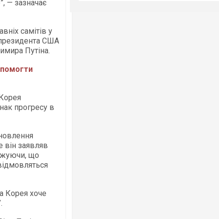
”, — зазначає
вніх самітів у
 президента США
имира Путіна.
опомогти
 Корея
нак прогресу в
дновлення
е він заявляв
джуючи, що
відмовляться
а Корея хоче
.