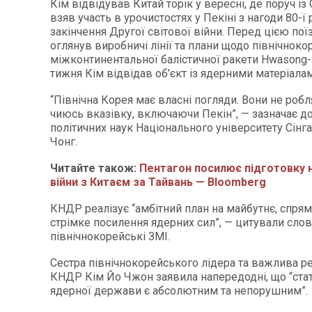
Кім відвідував Китай торік у вересні, де поруч із 
взяв участь в урочистостях у Пекіні з нагоди 80-ї 
закінчення Другої світової війни. Перед цією по
оглянув виробничі лінії та плани щодо північноко
міжконтинентальної балістичної ракети Hwasong-
тижня Кім відвідав об’єкт із ядерними матеріала
“Північна Корея має власні погляди. Вони не робл
чиюсь вказівку, включаючи Пекін”, — зазначає 
політичних наук Національного університету Сінг
Чонг.
Читайте також:
Пентагон посилює підготовку 
війни з Китаєм за Тайвань — Bloomberg
КНДР реалізує “амбітний план на майбутнє, спря
стрімке посилення ядерних сил”, — цитували слов
північнокорейські ЗМІ.
Сестра північнокорейського лідера та важлива р
КНДР Кім Йо Чжон заявила напередодні, що “стат
ядерної держави є абсолютним та непорушним”.