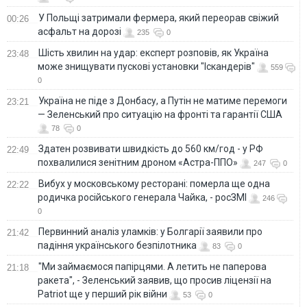
У Польщі затримали фермера, який переорав свіжий
00:26
асфальт на дорозі
235
0
Шість хвилин на удар: експерт розповів, як Україна
23:48
може знищувати пускові установки "Іскандерів"
559
0
Україна не піде з Донбасу, а Путін не матиме перемоги
23:21
— Зеленський про ситуацію на фронті та гарантії США
78
0
Здатен розвивати швидкість до 560 км/год - у РФ
22:49
похвалилися зенітним дроном «Астра-ППО»
247
0
Вибух у московському ресторані: померла ще одна
22:22
родичка російського генерала Чайка, - росЗМІ
246
0
Первинний аналіз уламків: у Болгарії заявили про
21:42
падіння українського безпілотника
83
0
"Ми займаємося папірцями. А летить не паперова
21:18
ракета", - Зеленський заявив, що просив ліцензії на
Patriot ще у перший рік війни
53
0