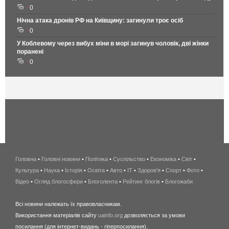
0
Нічна атака дронів РФ на Київщину: загинули троє осіб
0
У Коблевому через вибух міни в морі загинув чоловік, дві жінки
поранені
0
Головна
•
Головні новини
•
Політика
•
Суспільство
•
Економіка
беспроводной
•
Світ
•
Культура
•
Наука
•
Історія
•
Освіта
•
Авто
•
IT
•
Здоров'я
интернет
•
Спорт
•
Фото
•
Відео
•
Огляд блогосфери
•
Блоголента
•
Рейтинг блогів
киев
•
Блогожаби
и
Всі новини належать їх правовласникам.
область
Використання матеріалів сайту
uainfo.org
дозволяється за умови
wimax
посилання (для інтернет-видань - гіперпосилання).
интернет