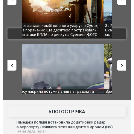
по Сумах,
За 2000 кілометрів від кордону з Україною: в
"Мої іграш
траждали
Єкатеринбурзі після атаки дронів загорівся
суперкарів
ВІДЕО
ині. ФОТО
склад Wildberries. ФОТО. ВІДЕО
дом та
Вже вивели на тести: Ferrari готує оновлення
Вийшов тре
позашляховика Purosangue. ВІДЕО
фільму "Аф
БЛОГОСТРІЧКА
Німецька поліція встановила додатковий радар
в аеропорту Лейпцига після інциденту з дроном (NV)
09.08.2026, 06:31