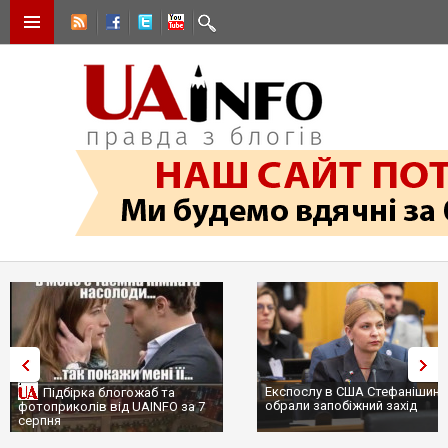
Експослу в США Стефанішині
Підбірка блогожаб та
обрали запобіжний захід
фотоприколів від UAINFO за 7
серпня