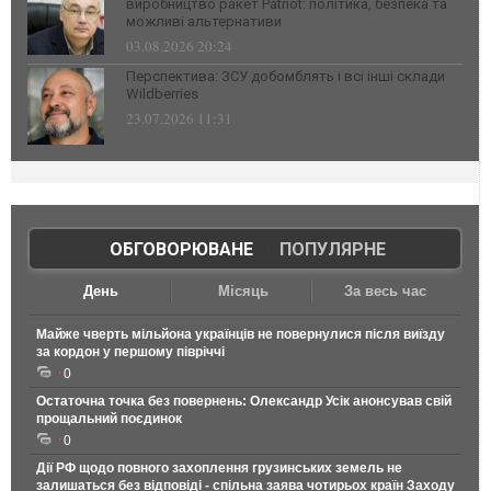
виробництво ракет Patriot: політика, безпека та
можливі альтернативи
03.08.2026 20:24
Перспектива: ЗСУ добомблять і всі інші склади
Wildberries
23.07.2026 11:31
ОБГОВОРЮВАНЕ
|
ПОПУЛЯРНЕ
День
Місяць
За весь час
Майже чверть мільйона українців не повернулися після виїзду
за кордон у першому півріччі
0
Остаточна точка без повернень: Олександр Усік анонсував свій
прощальний поєдинок
0
Дії РФ щодо повного захоплення грузинських земель не
залишаться без відповіді - спільна заява чотирьох країн Заходу