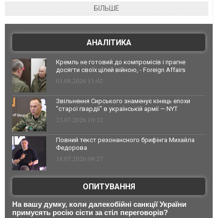
БІЛЬШЕ
АНАЛІТИКА
Кремль не готовий до компромісів і прагне
досягти своїх цілей війною, - Foreign Affairs
03.08.2026 13:02
Звільнення Сирського знаменує кінець епохи
"старої гвардії" в українській армії — NYT
23.07.2026 10:32
Повний текст резонансного брифінга Михайла
Федорова
18.07.2026 09:27
ОПИТУВАННЯ
На вашу думку, коли далекобійні санкції України
примусять росію сісти за стіл переговорів?