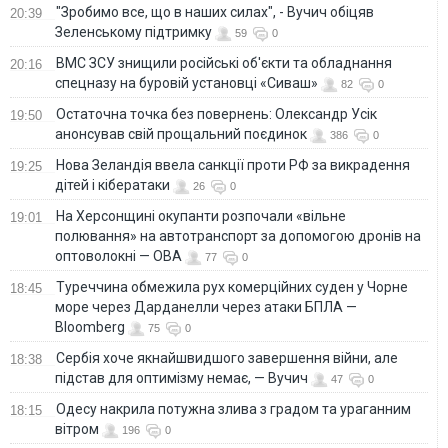
"Зробимо все, що в наших силах", - Вучич обіцяв
20:39
Зеленському підтримку
59
0
ВМС ЗСУ знищили російські об'єкти та обладнання
20:16
спецназу на буровій установці «Сиваш»
82
0
Остаточна точка без повернень: Олександр Усік
19:50
анонсував свій прощальний поєдинок
386
0
Нова Зеландія ввела санкції проти РФ за викрадення
19:25
дітей і кібератаки
26
0
На Херсонщині окупанти розпочали «вільне
19:01
полювання» на автотранспорт за допомогою дронів на
оптоволокні — ОВА
77
0
Туреччина обмежила рух комерційних суден у Чорне
18:45
море через Дарданелли через атаки БПЛА —
Bloomberg
75
0
Сербія хоче якнайшвидшого завершення війни, але
18:38
підстав для оптимізму немає, — Вучич
47
0
Одесу накрила потужна злива з градом та ураганним
18:15
вітром
196
0