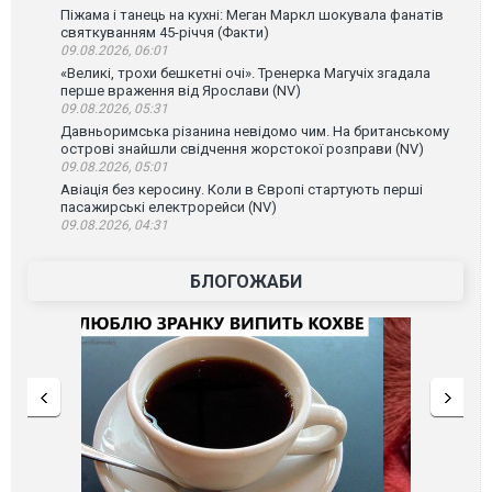
Піжама і танець на кухні: Меган Маркл шокувала фанатів
святкуванням 45-річчя (Факти)
09.08.2026, 06:01
«Великі, трохи бешкетні очі». Тренерка Магучіх згадала
перше враження від Ярослави (NV)
09.08.2026, 05:31
Давньоримська різанина невідомо чим. На британському
острові знайшли свідчення жорстокої розправи (NV)
09.08.2026, 05:01
Авіація без керосину. Коли в Європі стартують перші
пасажирські електрорейси (NV)
09.08.2026, 04:31
БЛОГОЖАБИ