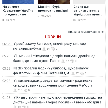
На вимогу
Магнітні бурі:
Спека ще
Казахстану Україна
прогноз на вихідні
затримується: в
погодилася не
Укргідрометцентрі
07.08.2026
завдавати ударів
розповіли, якою
08.08.2026
07.08.2026
по неросійським
завтра буде погода
танкерам та
в Україні
інфраструктурі КТК
Правила коментування ! »
у Чорному морі —
НОВИНИ
Bloomberg
У російському Бєлгороді вночі пролунала серія
06:33
потужних вибухів
14
0
У Німеччині фіксували підозрілі польоти дронів над
05:25
базою, де ремонтують Patriot
17
0
Netflix поселив людину у білборді, що рекламує
03:28
фантастичний фільм "Останній дім"
47
0
У яких випадках доведеться замінити радянське
02:22
свідоцтво про народження: роз'яснення Мін'юсту
115
0
У Києві створили петицію про переведення всіх шкіл на
01:28
дистанціне навчання через посилення нічних обстрілів
28
0