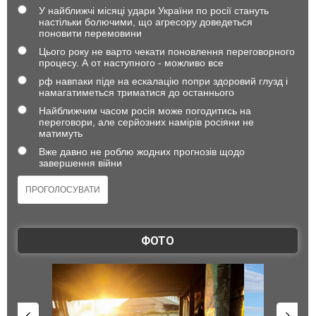
У найближчі місяці удари України по росії стануть
настільки болючими, що агресору доведеться
поновити перемовини
Цього року не варто чекати поновлення переговорного
процесу. А от наступного - можливо все
рф навпаки піде на ескалацію попри здоровий глузд і
намагатиметься триматися до останнього
Найближчим часом росія може погодитись на
переговори, але серйозних намірів росіяни не
матимуть
Вже давно не роблю жодних прогнозів щодо
завершення війни
ФОТО