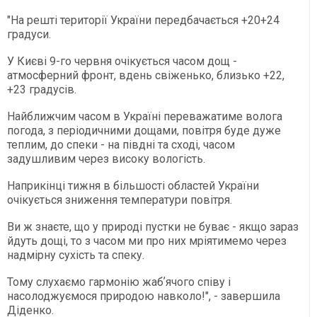
"На решті території України передбачається +20+24
градуси.
У Києві 9-го червня очікується часом дощ -
атмосферний фронт, вдень свіженько, близько +22,
+23 градусів.
Найближчим часом в Україні переважатиме волога
погода, з періодичними дощами, повітря буде дуже
теплим, до спеки - на півдні та сході, часом
задушливим через високу вологість.
Наприкінці тижня в більшості областей України
очікується зниження температури повітря.
Ви ж знаєте, що у природі пустки не буває - якщо зараз
йдуть дощі, то з часом ми про них мріятимемо через
надмірну сухість та спеку.
Тому слухаємо гармонію жабʼячого співу і
насолоджуємося природою навколо!", - завершила
Діденко.