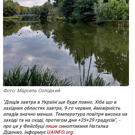
Фото: Марсель Солодкий
"Дощів завтра в Україні ще буде повно. Хіба що в
західних областях завтра, 9-го червня, ймовірність
опадів значно менша. Температура повітря висока на
заході та на сході, протягом дня +25+29 градусів", -
про це у Фейсбуці
пише
синоптикиня Наталка
Діденко, інформує
UAINFO.org
.