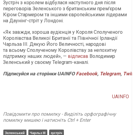
Зустріч з королем відбулася наступного дня після
переговорів Зеленського з британським прем'єром
Кіром Стармером та іншими європейськими лідерами
на Даунінг-стріт у Лондоні.
«Як завжди, хороша аудієнція у Короля Сполученого
Королівства Великої Британії та Північної Ірландії
Чарльза ІІІ. Дякую Його Величності, народові
та всьому Сполученому Королівству за непохитну
підтримку наших людей», —
відписав
Володимир
Зеленський у своєму Telegram-каналі.
Підписуйся
на
сторінки
UAINFO
Facebook
,
Telegram
,
Twitt
UAINFO
Повідомити про помилку - Виділіть орфографічну
помилку мишею і натисніть Ctrl + Enter
Зеленський
Чарльз III
зустріч