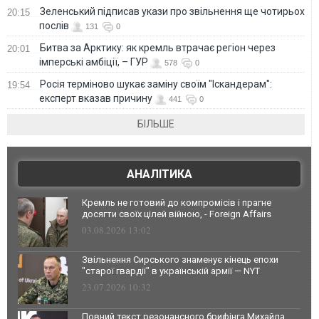
Зеленський підписав укази про звільнення ще чотирьох
20:15
послів
131
0
Битва за Арктику: як кремль втрачає регіон через
20:01
імперські амбіції, – ГУР
578
0
Росія терміново шукає заміну своїм "Іскандерам":
19:54
експерт вказав причину
441
0
БІЛЬШЕ
АНАЛІТИКА
Кремль не готовий до компромісів і прагне
досягти своїх цілей війною, - Foreign Affairs
03.08.2026 13:02
Звільнення Сирського знаменує кінець епохи
"старої гвардії" в українській армії — NYT
23.07.2026 10:32
Повний текст резонансного брифінга Михайла