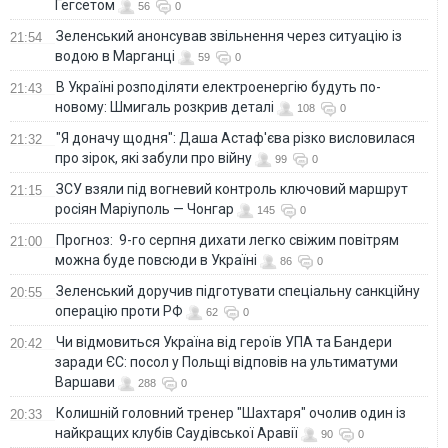
Гегсетом
56
0
Зеленський анонсував звільнення через ситуацію із
21:54
водою в Марганці
59
0
В Україні розподіляти електроенергію будуть по-
21:43
новому: Шмигаль розкрив деталі
108
0
"Я доначу щодня": Даша Астаф'єва різко висловилася
21:32
про зірок, які забули про війну
99
0
ЗСУ взяли під вогневий контроль ключовий маршрут
21:15
росіян Маріуполь — Чонгар
145
0
Прогноз: 9-го серпня дихати легко свіжим повітрям
21:00
можна буде повсюди в Україні
86
0
Зеленський доручив підготувати спеціальну санкційну
20:55
операцію проти РФ
62
0
Чи відмовиться Україна від героїв УПА та Бандери
20:42
заради ЄС: посол у Польщі відповів на ультиматуми
Варшави
288
0
Колишній головний тренер "Шахтаря" очолив один із
20:33
найкращих клубів Саудівської Аравії
90
0