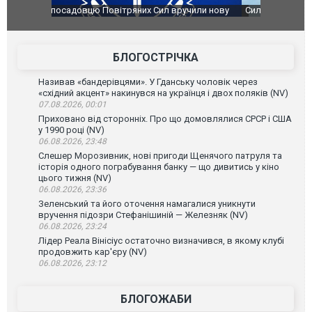
чили нову
Сили оборони уразили Ярославський НПЗ:
Неймар вла
губернатор регіону заявив про наймасштабнішу
"Сантоса".
атаку. ВІДЕО
БЛОГОСТРІЧКА
Називав «бандерівцями». У Гданську чоловік через
«східний акцент» накинувся на українця і двох поляків (NV)
07.08.2026, 00:01
Приховано від сторонніх. Про що домовлялися СРСР і США
у 1990 році (NV)
06.08.2026, 23:48
Слешер Морозивник, нові пригоди Щенячого патруля та
історія одного пограбування банку — що дивитись у кіно
цього тижня (NV)
06.08.2026, 23:36
Зеленський та його оточення намагалися уникнути
вручення підозри Стефанішиній — Железняк (NV)
06.08.2026, 23:24
Лідер Реала Вінісіус остаточно визначився, в якому клубі
продовжить кар'єру (NV)
06.08.2026, 23:12
БЛОГОЖАБИ