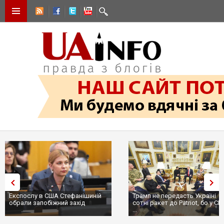
Експослу в США Стефанішиній
Трамп не передасть Україні
обрали запобіжний захід
сотні ракет до Patriot, бо у С
...