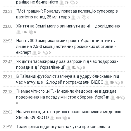
раніше не бачив ніхто
79
0
"Мої іграшки": Роналду показав колекцію суперкарів
23:31
вартістю понад 25 млн євро
65
0
Життя на Землі могло виникнути двічі, – дослідження
23:00
116
0
Навіть 300 американських ракет Україні вистачить
22:53
лише на 2,5-3 місяці активних російських обстрілів -
експерт
34
0
Як діяти пасажирам у разі загрози під час подорожі -
22:42
поради від "Укрзалізниці"
51
0
В Таїланді футболіст загинув від удару блискавки під
22:31
час матчу: ще 12 людей постраждали. ВІДЕО
59
0
"Немає чіткого „ні“", - Михайло Федоров не відкидає
22:13
повернення на посаду міністра оборони України
49
0
Huawei виходить на ринок позашляховиків з моделлю
22:02
Stelato G9. ФОТО
154
0
Трамп різко відреагував на чутки про конфлікт з
21:58