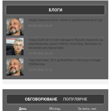
БЛОГИ
Надія лише на культ жінки в українській культурі
06.08.2026 08:49
Чому США не готові передати Україні ліцензію на
виробництво ракет Patriot: політика, безпека та
можливі альтернативи
03.08.2026 20:24
Перспектива: ЗСУ добомблять і всі інші склади
Wildberries
23.07.2026 11:31
ОБГОВОРЮВАНЕ
|
ПОПУЛЯРНЕ
День
Місяць
За весь час