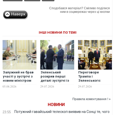
Сподобався матеріал? Сміливо поділися
ним в соцмережах через ці кнопки
ІНШІ НОВИНИ ПО ТЕМІ
Залужний не брав
Зеленський
Переговори
участі у зустрічі з
розкрив перші
Трампа і
новим міністром
деталі зустрічі із
Зеленського:
оборони Британії в
Туском
важливі деталі, -
05.08.2026
29.07.2026
29.07.2026
Києві: в ОП та в
Володимир
оточенні посла
Фесенко
дають різні
Правила коментування ! »
пояснення
НОВИНИ
Потужний гавайський телескоп виявив на Сонці те, чого
23:55