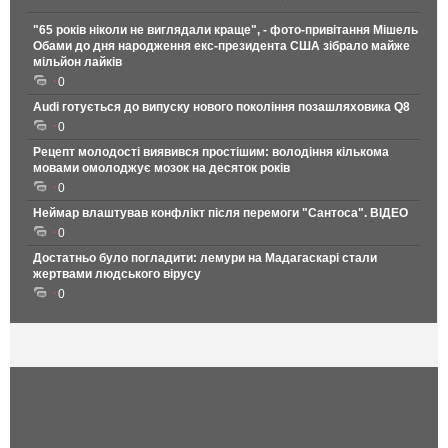
"65 років ніколи не виглядали краще", - фото-привітання Мішель
Обами до дня народження екс-президента США зібрало майже
мільйон лайків
0
Audi готується до випуску нового покоління позашляховика Q8
0
Рецепт молодості виявився простішим: володіння кількома
мовами омолоджує мозок на десяток років
0
Неймар влаштував конфлікт після перемоги "Сантоса". ВІДЕО
0
Достатньо було погладити: лемури на Мадагаскарі стали
жертвами людського вірусу
0