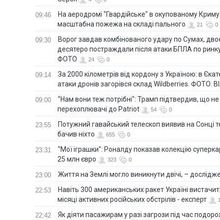
На аеродромі "Гвардійське" в окупованому Крим
09:46
масштабна пожежа на складі пального
21
0
Ворог завдав комбінованого удару по Сумах, дво
09:30
десятеро постраждали після атаки БПЛА по ринку
ФОТО
24
0
За 2000 кілометрів від кордону з Україною: в Єкат
09:14
атаки дронів загорівся склад Wildberries. ФОТО. 
"Нам вони теж потрібні": Трамп підтвердив, що не
09:00
перехоплювачі до Patriot
54
0
Потужний гавайський телескоп виявив на Сонці те
23:55
бачив ніхто
655
0
"Мої іграшки": Роналду показав колекцію суперка
23:31
25 млн євро
323
0
Життя на Землі могло виникнути двічі, – дослідж
23:00
Навіть 300 американських ракет Україні вистачит
22:53
місяці активних російських обстрілів - експерт
Як діяти пасажирам у разі загрози під час подорож
22:42