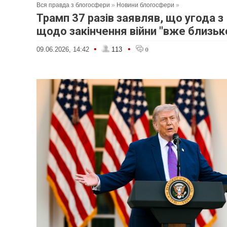
Вся правда з блогосфери
»
Новини блогосфери
»
Трамп 37 разів заявляв, що угода з
щодо закінчення війни "вже близьк
•
•
09.06.2026, 14:42
113
0