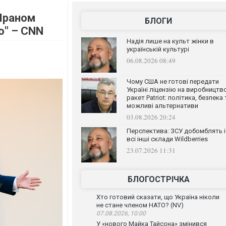
 Іраном
БЛОГИ
о" – CNN
Надія лише на культ жінки в
українській культурі
06.08.2026 08:49
Чому США не готові передати
Україні ліцензію на виробництв
ракет Patriot: політика, безпека 
можливі альтернативи
03.08.2026 20:24
Перспектива: ЗСУ добомблять і
всі інші склади Wildberries
23.07.2026 11:31
БЛОГОСТРІЧКА
Хто готовий сказати, що Україна ніколи
не стане членом НАТО? (NV)
07.08.2026, 10:00
У «нового Майка Тайсона» змінився