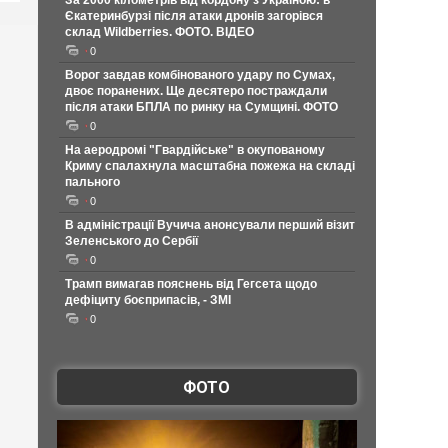
За 2000 кілометрів від кордону з Україною: в
Єкатеринбурзі після атаки дронів загорівся
склад Wildberries. ФОТО. ВІДЕО
0
Ворог завдав комбінованого удару по Сумах,
двоє поранених. Ще десятеро постраждали
після атаки БПЛА по ринку на Сумщині. ФОТО
0
На аеродромі "Гвардійське" в окупованому
Криму спалахнула масштабна пожежа на складі
пального
0
В адміністрації Вучича анонсували перший візит
Зеленського до Сербії
0
Трамп вимагав пояснень від Гегсета щодо
дефіциту боєприпасів, - ЗМІ
0
ФОТО