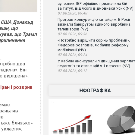
суперник: IBF офіційно призначила бій
за титул, від якого відмовився Усик (NV)
07.08.2026, 09:48
Програв конкуренцію китайцям. В Росії
нт США Дональд
визнали банкрутом єдиного виробника
ивши, що
телевізорів (NV)
хував, що Трамп
07.08.2026, 09:36
 припинення
«Потрібно вирішити корінь проблеми».
Федоров розповів, як бачив реформу
мобілізації (NV)
07.08.2026, 09:24
,
У Кабміні анонсували підвищення зарпла
отрібно два
педагогів та стипендій з 1 вересня (NV)
ладена». Він
07.08.2026, 09:12
е вирішена».
Іран і розкрив
ІНФОГРАФІКА
емає,
 заявляв
ів
а вже близько»
 укласти».