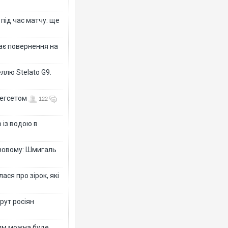
 під час матчу: ще
дає повернення на
ллю Stelato G9.
Гегсетом
122
 із водою в
-новому: Шмигаль
ся про зірок, які
рут росіян
рям можна буде