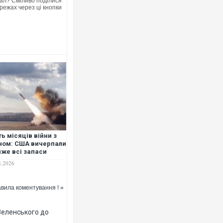
ал? Сміливо поділися
режах через ці кнопки
Ворог завдав комбін
двоє поранених. Ще
після атаки БПЛА по
ть місяців війни з
ном: США вичерпали
же всі запаси
ет ATACMS і PrSM —
8.2026
ters
вила коментування ! »
За 2000 кілометрів 
Єкатеринбурзі після
Зеленського до
склад Wildberries. 