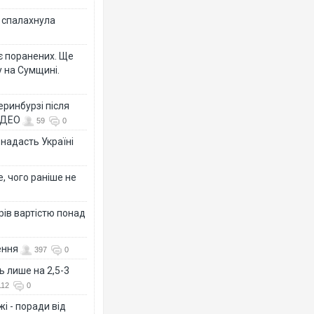
у спалахнула
є поранених. Ще
 на Сумщині.
еринбурзі після
ВІДЕО
59
0
 надасть Україні
, чого раніше не
рів вартістю понад
ення
397
0
ь лише на 2,5-3
112
0
і - поради від