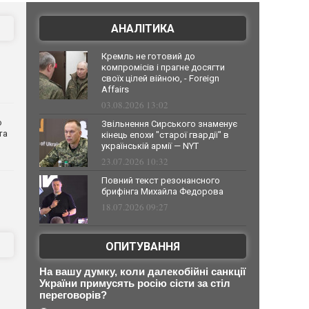
АНАЛІТИКА
Кремль не готовий до
компромісів і прагне досягти
своїх цілей війною, - Foreign
Affairs
03.08.2026 13:02
о
Звільнення Сирського знаменує
та
кінець епохи "старої гвардії" в
українській армії — NYT
23.07.2026 10:32
Повний текст резонансного
брифінга Михайла Федорова
18.07.2026 09:27
ОПИТУВАННЯ
На вашу думку, коли далекобійні санкції
України примусять росію сісти за стіл
переговорів?