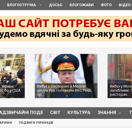
БЛОГОСТРІЧКА
ДОСЬЄ
БЛОГОЖАБИ
ФОТО
ВІДЕО
 Україні
Вибух у ресторані в Москві:
Вибух у Мос
ot, бо у США
ціллю був головком ВКС Росії,
загиблими: 
пр...
ресторан...
АДЗВИЧАЙНІ ПОДІЇ
СВІТ
КУЛЬТУРА
ЗНАННЯ
ТАРИФИ
ПОДВИГИ УКРАЇНЦІВ