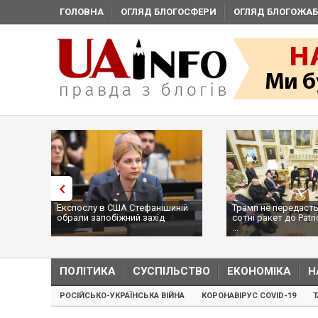
ГОЛОВНА
ОГЛЯД БЛОГОСФЕРИ
ОГЛЯД БЛОГОЖАБ
Експослу в США Стефанішиній
Трамп не передасть
обрали запобіжний захід
сотні ракет до Patri
...
ПОЛІТИКА
СУСПІЛЬСТВО
ЕКОНОМІКА
Н
РОСІЙСЬКО-УКРАЇНСЬКА ВІЙНА
КОРОНАВІРУС COVID-19