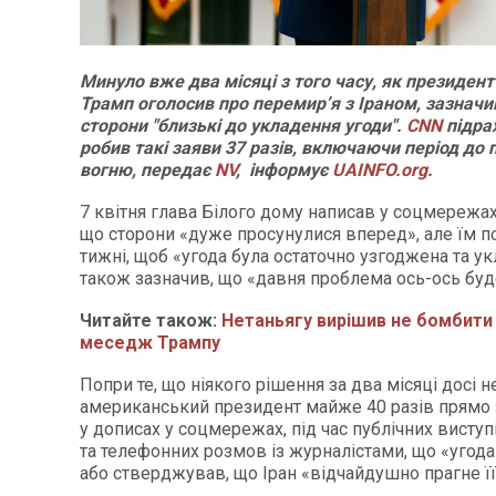
Минуло вже два місяці з того часу, як президе
Трамп оголосив про перемир’я з Іраном, зазнач
сторони "близькі до укладення угоди".
CNN
підра
робив такі заяви 37 разів, включаючи період до
вогню, передає
NV
, інформує
UAINFO.org
.
7 квітня глава Білого дому написав у соцмережах
що сторони «дуже просунулися вперед», але їм п
тижні, щоб «угода була остаточно узгоджена та ук
також зазначив, що «давня проблема ось-ось буд
Читайте також:
Нетаньягу вирішив не бомбити 
меседж Трампу
Попри те, що ніякого рішення за два місяці досі н
американський президент майже 40 разів прямо
у дописах у соцмережах, під час публічних виступ
та телефонних розмов із журналістами, що «угод
або стверджував, що Іран «відчайдушно прагне її