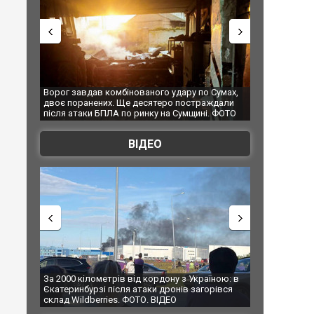
ованого удару по Сумах,
За 2000 кілометрів від кордону з Україною: 
 десятеро постраждали
Єкатеринбурзі після атаки дронів загорівся
 ринку на Сумщині. ФОТО
склад Wildberries. ФОТО. ВІДЕО
ВІДЕО
від кордону з Україною: в
В Таїланді футболіст загинув від удару
 атаки дронів загорівся
блискавки під час матчу: ще 12 людей
ФОТО. ВІДЕО
постраждали. ВІДЕО