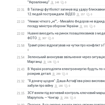
"Укрзалізниці"
148
0
В Таїланді футболіст загинув від удару блискавки
22:31
12 людей постраждали. ВІДЕО
157
0
"Немає чіткого „ні“", - Михайло Федоров не відки
22:13
посаду міністра оборони України
101
0
Huawei виходить на ринок позашляховиків з моде
22:02
ФОТО
307
0
Трамп різко відреагував на чутки про конфлікт з 
21:58
0
Зеленський анонсував звільнення через ситуацію
21:54
Марганці
136
0
В Україні розподіляти електроенергію будуть по
21:43
розкрив деталі
289
0
"Я доначу щодня": Даша Астаф'єва різко висловила
21:32
забули про війну
180
0
ЗСУ взяли під вогневий контроль ключовий марш
21:15
Маріуполь — Чонгар
256
0
Прогноз: 9-го серпня дихати легко свіжим повіт