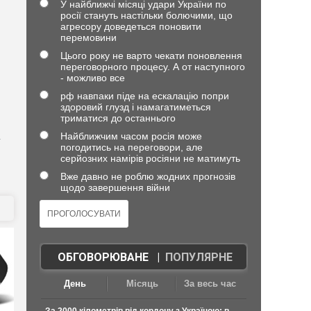
У найближчі місяці удари України по
росії стануть настільки болючими, що
агресору доведеться поновити
перемовини
Цього року не варто чекати поновлення
переговорного процесу. А от наступного
- можливо все
рф навпаки піде на ескалацію попри
здоровий глузд і намагатиметься
триматися до останнього
Найближчим часом росія може
т
погодитись на переговори, але
серйозних намірів росіяни не матимуть
Вже давно не роблю жодних прогнозів
щодо завершення війни
ОБГОВОРЮВАНЕ
|
ПОПУЛЯРНЕ
День
Місяць
За весь час