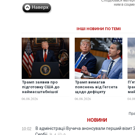
Сподобався матері
ним в соцме
ІНШІ НОВИНИ ПО ТЕМІ
Трамп заявив про
Трамп вимагав
П'я
підготовку США до
пояснень від Гегсета
Іра
наймасштабнішої
щодо дефіциту
май
атаки з часів Другої
боєприпасів, - ЗМІ
рак
06.08.2026
06.08.2026
04.0
світової війни
Reu
Пра
НОВИНИ
В адміністрації Вучича анонсували перший візит 
10:02
Сербії
4
0