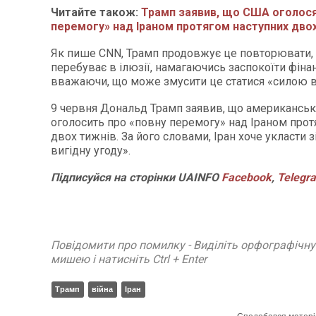
Читайте також:
Трамп заявив, що США оголося
перемогу» над Іраном протягом наступних дво
Як пише CNN, Трамп продовжує це повторювати, 
перебуває в ілюзії, намагаючись заспокоїти фінан
вважаючи, що може змусити це статися «силою в
9 червня Дональд Трамп заявив, що американськ
оголосить про «повну перемогу» над Іраном прот
двох тижнів. За його словами, Іран хоче укласти 
вигідну угоду».
Підписуйся
на
сторінки
UAINFO
Facebook
,
Telegr
Повідомити про помилку - Виділіть орфографічн
мишею і натисніть Ctrl + Enter
Трамп
війна
Іран