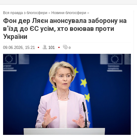
Вся правда з блогосфери
»
Новини блогосфери
»
Фон дер Ляєн анонсувала заборону на
вʼїзд до ЄС усім, хто воював проти
України
•
•
09.06.2026, 15:21
101
0