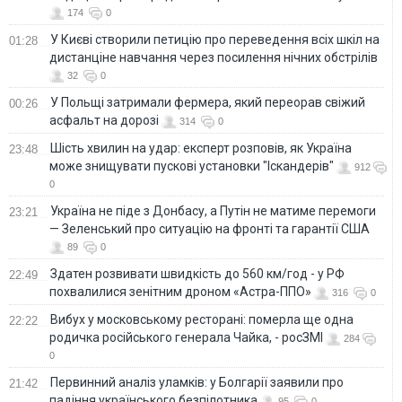
174
0
У Києві створили петицію про переведення всіх шкіл на
01:28
дистанціне навчання через посилення нічних обстрілів
32
0
У Польщі затримали фермера, який переорав свіжий
00:26
асфальт на дорозі
314
0
Шість хвилин на удар: експерт розповів, як Україна
23:48
може знищувати пускові установки "Іскандерів"
912
0
Україна не піде з Донбасу, а Путін не матиме перемоги
23:21
— Зеленський про ситуацію на фронті та гарантії США
89
0
Здатен розвивати швидкість до 560 км/год - у РФ
22:49
похвалилися зенітним дроном «Астра-ППО»
316
0
Вибух у московському ресторані: померла ще одна
22:22
родичка російського генерала Чайка, - росЗМІ
284
0
Первинний аналіз уламків: у Болгарії заявили про
21:42
падіння українського безпілотника
95
0