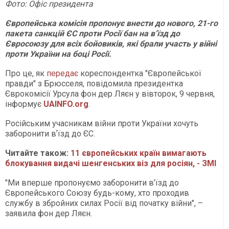
Фото: Офіс президента
Європейська комісія пропонує внести до нового, 21-го
пакета санкцій ЄС проти Росії бан на вʼїзд до
Євросоюзу для всіх бойовиків, які брали участь у війні
проти України на боці Росії.
Про це, як
передає
кореспондентка "Європейської
правди" з Брюсселя, повідомила президентка
Єврокомісії Урсула фон дер Ляєн у вівторок, 9 червня,
інформує
UAINFO.org
.
Російським учасникам війни проти України хочуть
заборонити вʼїзд до ЄС.
Читайте також:
11 європейських країн вимагають
блокування видачі шенгенських віз для росіян, - ЗМІ
"Ми вперше пропонуємо заборонити в’їзд до
Європейського Союзу будь-кому, хто проходив
службу в збройних силах Росії від початку війни", –
заявила фон дер Ляєн.