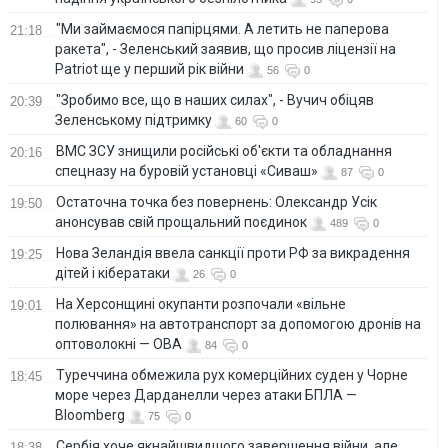
"Ми займаємося папірцями. А летить не паперова
21:18
ракета", - Зеленський заявив, що просив ліцензії на
Patriot ще у перший рік війни
56
0
"Зробимо все, що в наших силах", - Вучич обіцяв
20:39
Зеленському підтримку
60
0
ВМС ЗСУ знищили російські об'єкти та обладнання
20:16
спецназу на буровій установці «Сиваш»
87
0
Остаточна точка без повернень: Олександр Усік
19:50
анонсував свій прощальний поєдинок
489
0
Нова Зеландія ввела санкції проти РФ за викрадення
19:25
дітей і кібератаки
26
0
На Херсонщині окупанти розпочали «вільне
19:01
полювання» на автотранспорт за допомогою дронів на
оптоволокні — ОВА
84
0
Туреччина обмежила рух комерційних суден у Чорне
18:45
море через Дарданелли через атаки БПЛА —
Bloomberg
75
0
Сербія хоче якнайшвидшого завершення війни, але
18:38