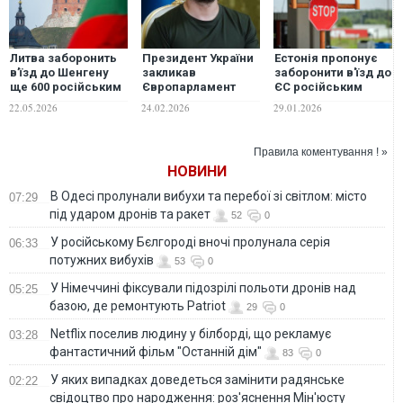
Литва заборонить
Президент України
Естонія пропонує
в’їзд до Шенгену
закликав
заборонити в'їзд до
ще 600 російським
Європарламент
ЄС російським
воякам-учасникам
заборонити в'їзд в
учасникам війни
22.05.2026
24.02.2026
29.01.2026
війни проти України
ЄС російським
проти України
"учасникам війни"
Правила коментування ! »
НОВИНИ
В Одесі пролунали вибухи та перебої зі світлом: місто
07:29
під ударом дронів та ракет
52
0
У російському Бєлгороді вночі пролунала серія
06:33
потужних вибухів
53
0
У Німеччині фіксували підозрілі польоти дронів над
05:25
базою, де ремонтують Patriot
29
0
Netflix поселив людину у білборді, що рекламує
03:28
фантастичний фільм "Останній дім"
83
0
У яких випадках доведеться замінити радянське
02:22
свідоцтво про народження: роз'яснення Мін'юсту