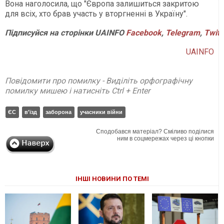
Вона наголосила, що "Європа залишиться закритою
для всіх, хто брав участь у вторгненні в Україну".
Підписуйся
на
сторінки
UAINFO
Facebook
,
Telegram
,
Twitt
UAINFO
Повідомити про помилку - Виділіть орфографічну
помилку мишею і натисніть Ctrl + Enter
ЄС
в'їзд
заборона
учасники війни
Сподобався матеріал? Сміливо поділися
ним в соцмережах через ці кнопки
ІНШІ НОВИНИ ПО ТЕМІ