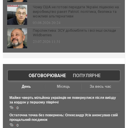
Чому США не готові передати Україні ліцензію на
виробництво ракет Patriot: політика, безпека та
можливі альтернативи
03.08.2026 20:24
Перспектива: ЗСУ добомблять і всі інші склади
Wildberries
23.07.2026 11:31
ОБГОВОРЮВАНЕ
|
ПОПУЛЯРНЕ
День
Місяць
За весь час
Майже чверть мільйона українців не повернулися після виїзду
за кордон у першому півріччі
0
Остаточна точка без повернень: Олександр Усік анонсував свій
прощальний поєдинок
0