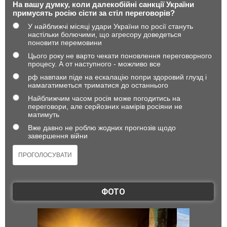
На вашу думку, коли далекобійні санкції України
примусять росію сісти за стіл переговорів?
У найближчі місяці удари України по росії стануть
настільки болючими, що агресору доведеться
поновити перемовини
Цього року не варто чекати поновлення переговорного
процесу. А от наступного - можливо все
рф навпаки піде на ескалацію попри здоровий глузд і
намагатиметься триматися до останнього
Найближчим часом росія може погодитись на
переговори, але серйозних намірів росіяни не
матимуть
Вже давно не роблю жодних прогнозів щодо
завершення війни
ФОТО