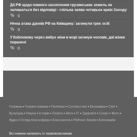
Дії РФ щодо повного захоплення грузинських земель не
залишаться без відповіді - спільна заява чотирьох країн Заходу
0
Нічна атака дронів РФ на Київщину: загинули троє осіб
0
У Коблевому через вибух міни в морі загинув чоловік, дві жінки
поранені
0
Головна
•
Головні новини
•
Політика
•
Суспільство
•
Економіка
беспроводной
•
Світ
•
Культура
•
Наука
•
Історія
•
Освіта
•
Авто
•
IT
•
Здоров'я
интернет
•
Спорт
•
Фото
•
Відео
•
Огляд блогосфери
•
Блоголента
•
Рейтинг блогів
киев
•
Блогожаби
и
Всі новини належать їх правовласникам.
область