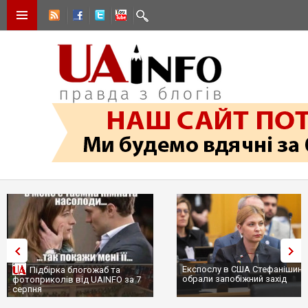
Експослу в США Стефанішині
Підбірка блогожаб та
обрали запобіжний захід
фотоприколів від UAINFO за 7
серпня