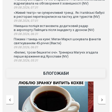
відреагувала на обговорення її зовнішності (NV)
09.08.2026, 07:31
«Живий театр» чи суперечливий тренд:. Як італійські бабусі
в ресторані перетворилися на пастку для туристів (NV)
09.08.2026, 07:01
Німецька поліція встановила додатковий радар
в аеропорту Лейпцига після інциденту з дроном (NV)
09.08.2026, 06:31
Піжама і танець на кухні: Меган Маркл шокувала фанатів
святкуванням 45-річчя (Факти)
09.08.2026, 06:01
«Великі, трохи бешкетні очі». Тренерка Магучіх згадала
перше враження від Ярослави (NV)
09.08.2026, 05:31
БЛОГОЖАБИ