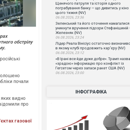
Щенячого патруля та історія одного
пограбування банку — що дивитись у кіно
цього тижня (NV)
06.08.2026, 23:36
Зеленський та його оточення намагалися
уникнути вручення підозри Стефанішиній
Железняк (NV)
арах
06.08.2026, 23:24
тного обстрілу
Лідер Реала Вінісіус остаточно визначивс
му.
в якому клубі продовжить кар'єру (NV)
06.08.2026, 23:12
російські
«В Ірані все йде дуже добре». Трамп назв
«зрадою» інформацію про конфлікт із
Гегсетом через запаси ракет США (NV)
06.08.2026, 23:00
оголошено
абліки почали
ІНФОГРАФІКА
 яких видно
овідомили про
'єктах газової