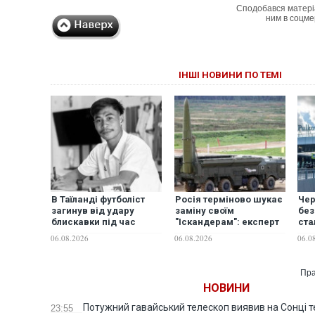
Сподобався матері
ним в соцме
ІНШІ НОВИНИ ПО ТЕМІ
В Таїланді футболіст
Росія терміново шукає
Чер
загинув від удару
заміну своїм
без
блискавки під час
"Іскандерам": експерт
ста
матчу: ще 12 людей
вказав причину
Мос
06.08.2026
06.08.2026
06.0
постраждали. ВІДЕО
Пет
оби
Пра
НОВИНИ
Потужний гавайський телескоп виявив на Сонці те
23:55