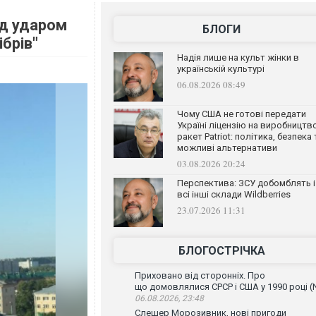
ід ударом
БЛОГИ
ібрів"
Надія лише на культ жінки в
українській культурі
06.08.2026 08:49
Чому США не готові передати
Україні ліцензію на виробництв
ракет Patriot: політика, безпека 
можливі альтернативи
03.08.2026 20:24
Перспектива: ЗСУ добомблять і
всі інші склади Wildberries
23.07.2026 11:31
БЛОГОСТРІЧКА
Приховано від сторонніх. Про
що домовлялися СРСР і США у 1990 році (
06.08.2026, 23:48
Слешер Морозивник, нові пригоди