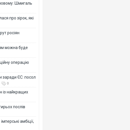
-новому: Шмигаль
ся про зірок, які
рут росіян
рям можна буде
ційну операцію
и заради ЄС: посол
0
н із найкращих
тирьох послів
імперські амбіції,