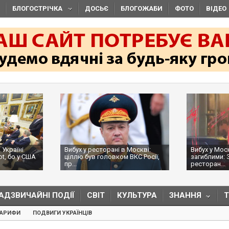
БЛОГОСТРІЧКА
ДОСЬЄ
БЛОГОЖАБИ
ФОТО
ВІДЕО
 Україні
Вибух у ресторані в Москві:
Вибух у Мос
ot, бо у США
ціллю був головком ВКС Росії,
загиблими: 
пр...
ресторан...
АДЗВИЧАЙНІ ПОДІЇ
СВІТ
КУЛЬТУРА
ЗНАННЯ
ТАРИФИ
ПОДВИГИ УКРАЇНЦІВ