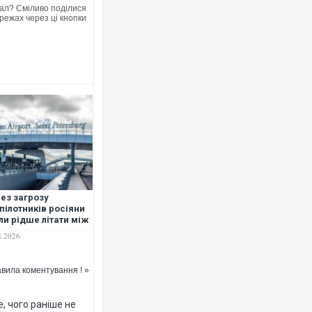
ал? Сміливо поділися
режах через ці кнопки
Росія атакувала Суми КАБами: пошк
торговельний центр, будинки, є пост
ФОТО
ез загрозу
пілотників росіяни
ли рідше літати між
квою та
8.2026
ербургом і частіше
рати поїзди — ЗМІ
вила коментування ! »
Топпосадовцю Повітряних Сил вручи
підозру
, чого раніше не