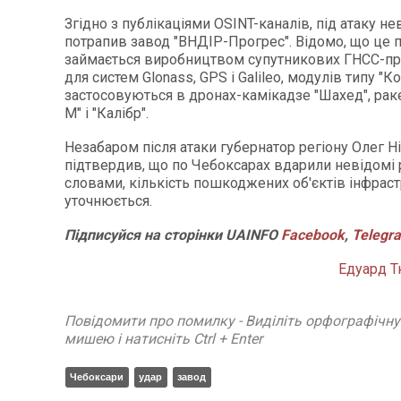
Згідно з публікаціями OSINT-каналів, під атаку н
потрапив завод "ВНДІР-Прогрес". Відомо, що це 
займається виробництвом супутникових ГНСС-при
для систем Glonass, GPS і Galileo, модулів типу "Ко
застосовуються в дронах-камікадзе "Шахед", раке
М" і "Калібр".
Незабаром після атаки губернатор регіону Олег Н
підтвердив, що по Чебоксарах вдарили невідомі р
словами, кількість пошкоджених об'єктів інфрас
уточнюється.
Підписуйся
на
сторінки
UAINFO
Facebook
,
Telegr
Едуард Т
Повідомити про помилку - Виділіть орфографічн
мишею і натисніть Ctrl + Enter
Чебоксари
удар
завод