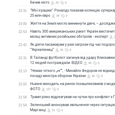
бачив ніхто
29
0
"Мої іграшки": Роналду показав колекцію суперка
23:31
25 млн євро
39
0
Життя на Землі могло виникнути двічі, – дослідж
23:00
Навіть 300 американських ракет Україні вистачит
22:53
місяці активних російських обстрілів - експерт
Як діяти пасажирам у разі загрози під час подорож
22:42
"Укрзалізниці"
45
0
В Таїланді футболіст загинув від удару блискавки
22:31
12 людей постраждали. ВІДЕО
46
0
"Немає чіткого „ні“", - Михайло Федоров не відки
22:13
посаду міністра оборони України
45
0
Huawei виходить на ринок позашляховиків з моде
22:02
ФОТО
127
0
Трамп різко відреагував на чутки про конфлікт з 
21:58
Зеленський анонсував звільнення через ситуацію
21:54
Марганці
51
0