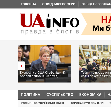
ГОЛОВНА
ОГЛЯД БЛОГОСФЕРИ
ОГЛЯД БЛОГОЖАБ
Експослу в США Стефанішиній
Трамп не передасть
обрали запобіжний захід
сотні ракет до Patri
...
ПОЛІТИКА
СУСПІЛЬСТВО
ЕКОНОМІКА
Н
РОСІЙСЬКО-УКРАЇНСЬКА ВІЙНА
КОРОНАВІРУС COVID-19