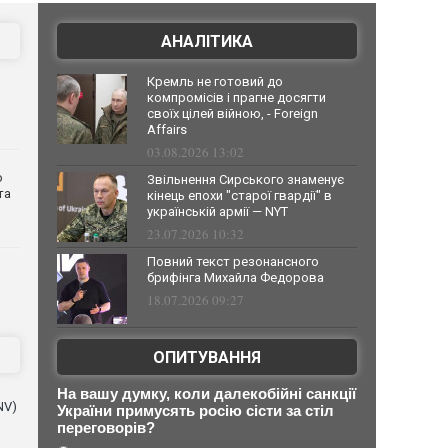
АНАЛІТИКА
Кремль не готовий до
компромісів і прагне досягти
своїх цілей війною, - Foreign
Affairs
03.08.2026 13:02
о
Звільнення Сирського знаменує
та
кінець епохи "старої гвардії" в
українській армії — NYT
23.07.2026 10:32
Повний текст резонансного
брифінга Михайла Федорова
18.07.2026 09:27
ОПИТУВАННЯ
На вашу думку, коли далекобійні санкції
NV)
України примусять росію сісти за стіл
переговорів?