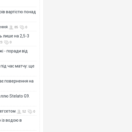
рів вартістю понад
ення
85
0
ь лише на 2,5-3
23
0
і - поради від
 під час матчу: ще
дає повернення на
ллю Stelato G9.
Гегсетом
52
0
 із водою в