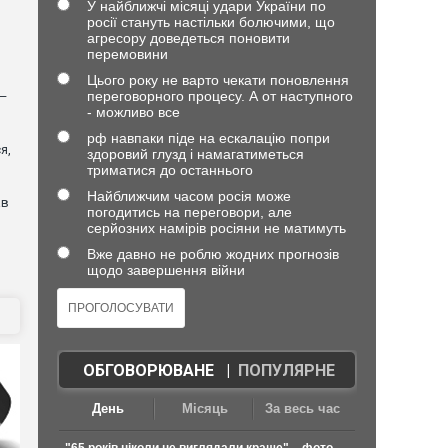
У найближчі місяці удари України по
росії стануть настільки болючими, що
агресору доведеться поновити
перемовини
Цього року не варто чекати поновлення
переговорного процесу. А от наступного
 —
- можливо все
рф навпаки піде на ескалацію попри
я,
здоровий глузд і намагатиметься
триматися до останнього
Найближчим часом росія може
ав
погодитись на переговори, але
серйозних намірів росіяни не матимуть
Вже давно не роблю жодних прогнозів
щодо завершення війни
ОБГОВОРЮВАНЕ
|
ПОПУЛЯРНЕ
День
Місяць
За весь час