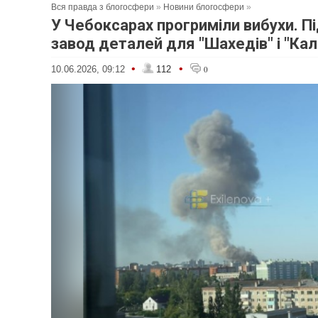
Вся правда з блогосфери
»
Новини блогосфери
»
У Чебоксарах прогриміли вибухи. П
завод деталей для "Шахедів" і "Кал
•
•
10.06.2026, 09:12
112
0