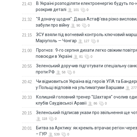
В Україні розподіляти електроенергію будуть по
21:43
розкрив деталі
101
0
"Я доначу щодня": Даша Астаф'єва різко висловила
21:32
забули про війну
90
0
ЗСУ взяли під вогневий контроль ключовий марш
21:15
Маріуполь — Чонгар
127
0
Прогноз: 9-го серпня дихати легко свіжим повіт
21:00
повсюди в Україні
81
0
Зеленський доручив підготувати спеціальну санк
20:55
проти РФ
58
0
Чи відмовиться Україна від героїв УПА та Бандер
20:42
у Польщі відповів на ультиматуми Варшави
277
Колишній головний тренер "Шахтаря" очолив оди
20:33
клубів Саудівської Аравії
86
0
Зеленський підписав укази про звільнення ще чо
20:15
118
0
Битва за Арктику: як кремль втрачає регіон через 
20:01
– ГУР
539
0