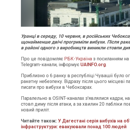
Уранці в середу, 10 червня, в російських Чебокс
щонайменше двічі прогриміли вибухи. Після раке
в районі одного з виробництв виникли стовпи ди
Про це повідомляє
РБК-Україна
з посиланням на 
Telegram-канали, інформує
UAINFO.org
.
Приблизно о 6 ранку в республіці Чувашії було 
ракетну небезпеку. Відразу після цього місцеві п
писати про вибухи в Чебоксарах.
Паралельно в OSINT-каналах з'являлися кадри, на
стовп диму після атаки, а за хвилин 20 пабліки п
новий приліт.
Читайте також:
У Дагестані серія вибухів на об
інфраструктури: евакуювали понад 100 людей