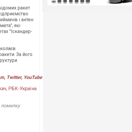
евідомих ракет
підприємство
ймачів і антен
мета", які
тах "Іскандер-
іколаєв
акети. За його
труктури
am
,
Twitter
,
YouTube
кач, РБК-Україна
у помилку