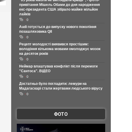
"65 років ніколи не виглядали краще", - фото-
привітання Мішель Обами до дня народження
екс-президента США зібрало майже мільйон
лайків
0
Audi готується до випуску нового покоління
позашляховика Q8
0
Рецепт молодості виявився простішим:
володіння кількома мовами омолоджує мозок
на десяток років
0
Неймар влаштував конфлікт після перемоги
"Сантоса". ВІДЕО
0
Достатньо було погладити: лемури на
Мадагаскарі стали жертвами людського вірусу
0
ФОТО