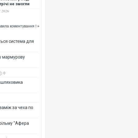
трічі не змогли
ішити історичні
7.2026
ання
вила коментування ! »
ться система для
ву мармурову
0
зашляховика
 заміж за чеха по
 фільму "Афера