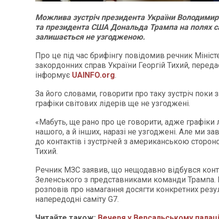
Можлива зустріч президента України Володимир
та президента США Дональда Трампа на полях са
залишається не узгодженою.
Про це під час брифінгу повідомив речник Мініст
закордонних справ України Георгій Тихий, перед
інформує
UAINFO.org
.
За його словами, говорити про таку зустріч поки з
графіки світових лідерів ще не узгоджені.
«Мабуть, ще рано про це говорити, адже графіки 
нашого, а й інших, наразі не узгоджені. Але ми за
до контактів і зустрічей з американською сторон
Тихий.
Речник МЗС заявив, що нещодавно відбувся конт
Зеленського з представниками команди Трампа. 
розповів про намагання досягти конкретних резу
напередодні саміту G7.
Читайте також:
Вечеря у Версальському палаці