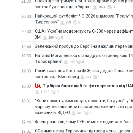
Спека ще затримується: в Укргідрометцентрі роз
21:00
завтра буде погода в Україні
1674
0
Найкращий футболіст ЧС-2026 відмовив "Реалу" 
20:33
"Барселону"
239
0
США і Україна модернізують С-300 через дефіцит р
20:00
ЗМІ
266
0
Зеленський прибув до Сербії на важливі перемо
19:44
Наталія Могилевська стала другою тренеркою 14
19:33
"Голос країни"
143
0
Російська еліта боїться ФСБ, яка дедалі більше в
19:00
контролю, - Bloomberg
271
0
Підбірка блогожаб та фотоприколів від UAI
18:30
11742
0
"Вони воюють, самі хочуть воювати, бо дурні": у 
18:01
маршрутки звільнили після зневажливих слів про
захисників. ВІДЕО
310
0
Флеш розповів, чому РЕБ не може відхиляти балі
17:44
ЄС вимагає від Туреччини підтверджень, що вона
17:31