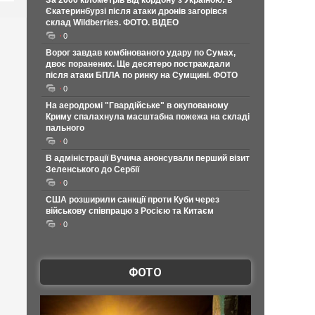
За 2000 кілометрів від кордону з Україною: в
Єкатеринбурзі після атаки дронів загорівся
склад Wildberries. ФОТО. ВІДЕО
0
Ворог завдав комбінованого удару по Сумах,
двоє поранених. Ще десятеро постраждали
після атаки БПЛА по ринку на Сумщині. ФОТО
0
На аеродромі "Гвардійське" в окупованому
Криму спалахнула масштабна пожежа на складі
пального
0
В адміністрації Вучича анонсували перший візит
Зеленського до Сербії
0
США розширили санкції проти Куби через
військову співпрацю з Росією та Китаєм
0
ФОТО