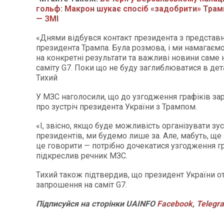
гольф: Макрон шукає спосіб «задобрити» Трамп
— ЗМІ
«Днями відбувся контакт президента з предста
президента Трампа. Була розмова, і ми намагаєм
на конкретні результати та важливі новини саме
саміту G7. Поки що не буду заглиблюватися в дет
Тихий
У МЗС наголосили, що до узгодження графіків за
про зустріч президента України з Трампом.
«І, звісно, якщо буде можливість організувати зус
президентів, ми будемо лише за. Але, мабуть, ще
це говорити — потрібно дочекатися узгодження гр
підкреслив речник МЗС.
Тихий також підтвердив, що президент України 
запрошення на саміт G7.
Підписуйся
на
сторінки
UAINFO
Facebook
,
Telegr