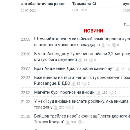
антибалістичних ракет
Трампа та Сі
зус
– це саме такі
вир
17.07.2026
30.07.2026
09.0
руйнування, саме такі
пит
жертви, які, на жаль, є
сьогодні, - Зеленський
Пра
НОВИНИ
Штучний інтелект у китайській армії: впроваджує
23:55
планування масованих авіаударів
65
0
В місті Аспендос у Туреччині знайшли 2,2-метро
23:30
статую бога лікування
73
0
Брат Анджеліни Джолі зробив камінг-аут
23:02
281
Вже вивели на тести: Ferrari готує оновлення по
22:33
Purosangue. ВІДЕО
82
0
Магнітні бурі: прогноз на вихідні
22:02
169
0
У Чехії суд вирішив вислати росіянку, яка вийшла
21:32
телефону
270
0
Вийшов трейлер нової екранізації легендарного
21:15
Томаса Крауна"
381
0