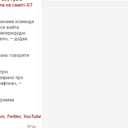
а на саміті G7
вниками команди
ося вийти
 напередодні
алі», — додав
рано говорити
тріч
 зарано про
афіків», —
отримав
am
,
Twitter
,
YouTube
ТСН