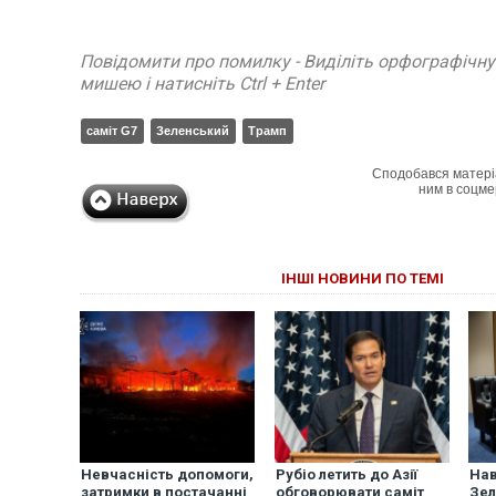
Повідомити про помилку - Виділіть орфографічн
мишею і натисніть Ctrl + Enter
саміт G7
Зеленський
Трамп
Сподобався матері
ним в соцме
ІНШІ НОВИНИ ПО ТЕМІ
Невчасність допомоги,
Рубіо летить до Азії
Нав
затримки в постачанні
обговорювати саміт
Зел