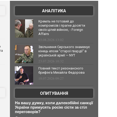
АНАЛІТИКА
Кремль не готовий до
компромісів і прагне досягти
своїх цілей війною, - Foreign
Affairs
03.08.2026 13:02
о
Звільнення Сирського знаменує
та
кінець епохи "старої гвардії" в
українській армії — NYT
23.07.2026 10:32
Повний текст резонансного
брифінга Михайла Федорова
18.07.2026 09:27
ОПИТУВАННЯ
На вашу думку, коли далекобійні санкції
України примусять росію сісти за стіл
переговорів?