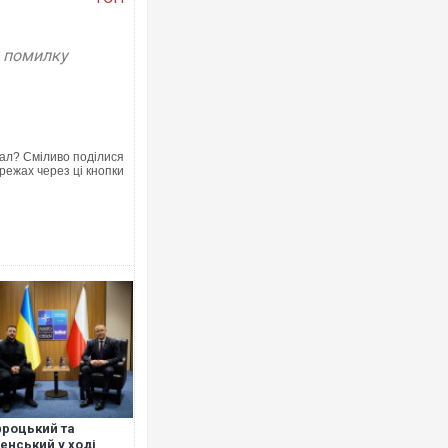
у помилку
Ворог завдав комбінованого удару п
двоє поранених. Ще десятеро пост
ал? Сміливо поділися
після атаки БПЛА по ринку на Сумщин
режах через ці кнопки
Вже вивели на тести: Ferrari готує о
позашляховика Purosangue. ВІДЕО
роцький та
енський у ході