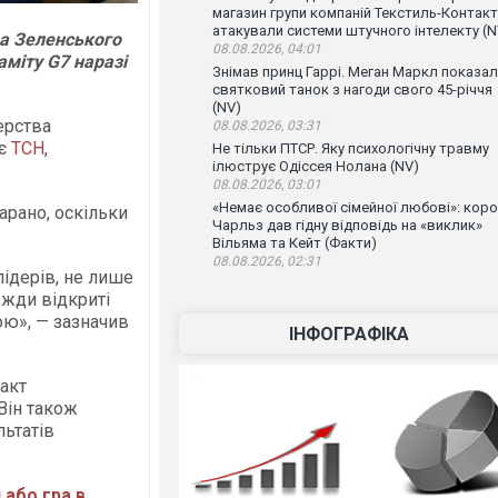
магазин групи компаній Текстиль-Контакт
атакували системи штучного інтелекту (N
а Зеленського
08.08.2026, 04:01
міту G7 наразі
Знімав принц Гаррі. Меган Маркл показа
святковий танок з нагоди свого 45-річчя
(NV)
ерства
08.08.2026, 03:31
ає
ТСН
,
Не тільки ПТСР. Яку психологічну травму
ілюструє Одіссея Нолана (NV)
08.08.2026, 03:01
«Немає особливої сімейної любові»: кор
арано, оскільки
Чарльз дав гідну відповідь на «виклик»
Вільяма та Кейт (Факти)
08.08.2026, 02:31
лідерів, не лише
вжди відкриті
ою», — зазначив
ІНФОГРАФІКА
акт
Він також
льтатів
 або гра в