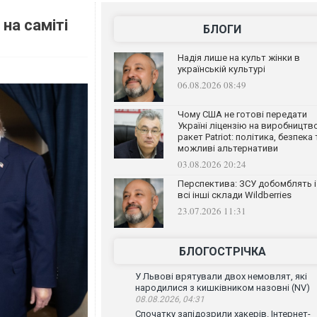
на саміті
БЛОГИ
Надія лише на культ жінки в
українській культурі
06.08.2026 08:49
Чому США не готові передати
Україні ліцензію на виробництв
ракет Patriot: політика, безпека 
можливі альтернативи
03.08.2026 20:24
Перспектива: ЗСУ добомблять і
всі інші склади Wildberries
23.07.2026 11:31
БЛОГОСТРІЧКА
У Львові врятували двох немовлят, які
народилися з кишківником назовні (NV)
08.08.2026, 04:31
Спочатку запідозрили хакерів. Інтернет-