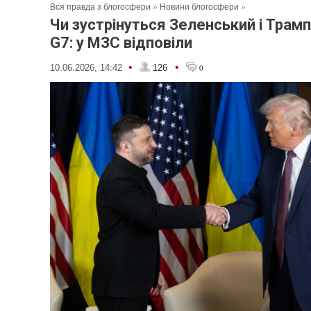
Вся правда з блогосфери
»
Новини блогосфери
»
Чи зустрінуться Зеленський і Трамп 
G7: у МЗС відповіли
•
•
10.06.2026, 14:42
126
0