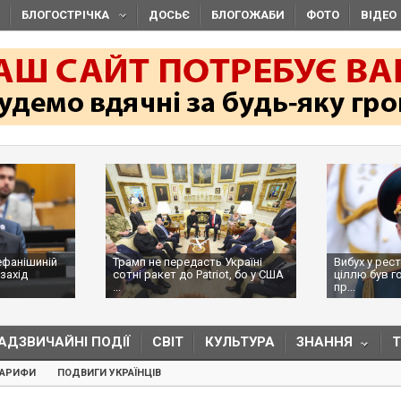
БЛОГОСТРІЧКА
ДОСЬЄ
БЛОГОЖАБИ
ФОТО
ВІДЕО
ефанішиній
Трамп не передасть Україні
Вибух у рес
захід
сотні ракет до Patriot, бо у США
ціллю був г
...
пр...
АДЗВИЧАЙНІ ПОДІЇ
СВІТ
КУЛЬТУРА
ЗНАННЯ
ТАРИФИ
ПОДВИГИ УКРАЇНЦІВ