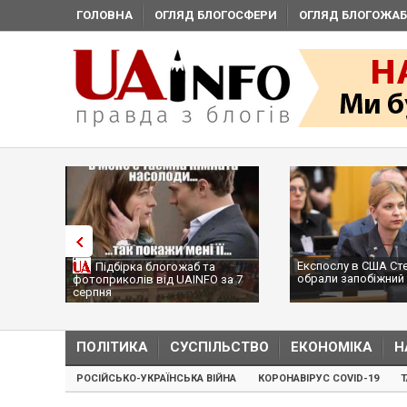
ГОЛОВНА
ОГЛЯД БЛОГОСФЕРИ
ОГЛЯД БЛОГОЖАБ
Експослу в США Ст
Підбірка блогожаб та
обрали запобіжний 
фотоприколів від UAINFO за 7
серпня
ПОЛІТИКА
СУСПІЛЬСТВО
ЕКОНОМІКА
Н
РОСІЙСЬКО-УКРАЇНСЬКА ВІЙНА
КОРОНАВІРУС COVID-19