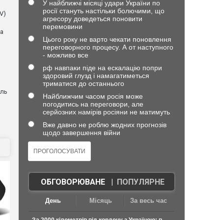
У найближчі місяці удари України по
росії стануть настільки болючими, що
V)
агресору доведеться поновити
перемовини
ла
Цього року не варто чекати поновлення
переговорного процесу. А от наступного
- можливо все
рф навпаки піде на ескалацію попри
здоровий глузд і намагатиметься
триматися до останнього
оль
Найближчим часом росія може
погодитись на переговори, але
серйозних намірів росіяни не матимуть
Вже давно не роблю жодних прогнозів
щодо завершення війни
ОБГОВОРЮВАНЕ
|
ПОПУЛЯРНЕ
День
Місяць
За весь час