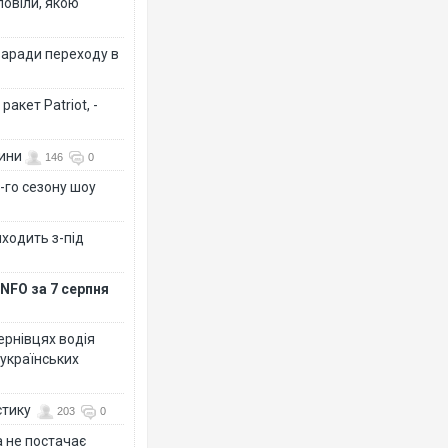
повіли, якою
заради переходу в
акет Patriot, -
вини
146
0
-го сезону шоу
иходить з-під
NFO за 7 серпня
Чернівцях водія
 українських
стику
203
0
 не постачає