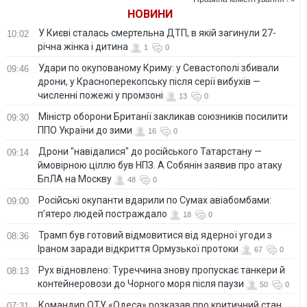
сезону
НОВИНИ
У Києві сталась смертельна ДТП, в якій загинули 27-
10:02
річна жінка і дитина
1
0
Удари по окупованому Криму: у Севастополі збивали
09:46
дрони, у Красноперекопську після серії вибухів —
численні пожежі у промзоні
13
0
Міністр оборони Британії закликав союзників посилити
09:30
ППО України до зими
16
0
Дрони "навідалися" до російського Татарстану —
09:14
ймовірною ціллю був НПЗ. А Собянін заявив про атаку
БпЛА на Москву
48
0
Російські окупанти вдарили по Сумах авіабомбами:
09:00
п’ятеро людей постраждало
18
0
Трамп був готовий відмовитися від ядерної угоди з
08:36
Іраном заради відкриття Ормузької протоки
67
0
Рух відновлено: Туреччина знову пропускає танкери й
08:13
контейнеровози до Чорного моря після паузи
50
0
Командир ОТУ «Одеса» розказав про критичний стан
07:31