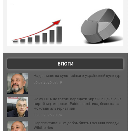
БЛОГИ
Надія лише на культ жінки в українській культурі
06.08.2026 08:49
Чому США не готові передати Україні ліцензію на
виробництво ракет Patriot: політика, безпека та
можливі альтернативи
03.08.2026 20:24
Перспектива: ЗСУ добомблять і всі інші склади
Wildberries