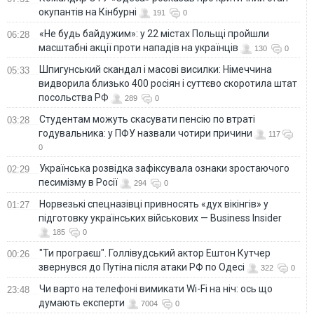
окупантів на Кінбурні
191
0
«Не будь байдужим»: у 22 містах Польщі пройшли
06:28
масштабні акції проти нападів на українців
130
0
Шпигунський скандал і масові висилки: Німеччина
05:33
видворила близько 400 росіян і суттєво скоротила штат
посольства РФ
289
0
Студентам можуть скасувати пенсію по втраті
03:28
годувальника: у ПФУ назвали чотири причини
117
0
Українська розвідка зафіксувала ознаки зростаючого
02:29
песимізму в Росії
294
0
Норвезькі спецназівці привносять «дух вікінгів» у
01:27
підготовку українських військових — Business Insider
185
0
"Ти програєш". Голлівудський актор Ештон Кутчер
00:26
звернувся до Путіна після атаки РФ по Одесі
322
0
Чи варто на телефонi вимикати Wi-Fi на ніч: ось що
23:48
думають експерти
7004
0