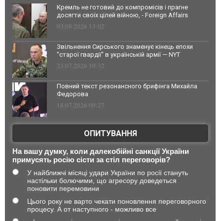
Кремль не готовий до компромісів і прагне
досягти своїх цілей війною, - Foreign Affairs
03.08.2026 13:02
Звільнення Сирського знаменує кінець епохи
"старої гвардії" в українській армії — NYT
23.07.2026 10:32
Повний текст резонансного брифінга Михайла
Федорова
18.07.2026 09:27
ОПИТУВАННЯ
На вашу думку, коли далекобійні санкції України
примусять росію сісти за стіл переговорів?
У найближчі місяці удари України по росії стануть
настільки болючими, що агресору доведеться
поновити перемовини
Цього року не варто чекати поновлення переговорного
процесу. А от наступного - можливо все