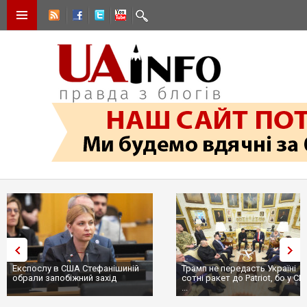
Експослу в США Стефанішиній
Трамп не передасть Україні
обрали запобіжний захід
сотні ракет до Patriot, бо у С
...