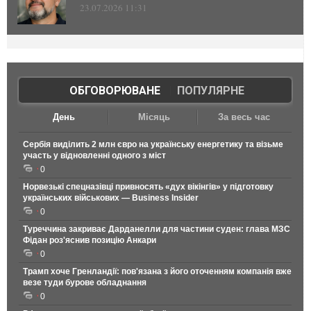
23.07.2026 11:31
ОБГОВОРЮВАНЕ
|
ПОПУЛЯРНЕ
День
Місяць
За весь час
Сербія виділить 2 млн євро на українську енергетику та візьме
участь у відновленні одного з міст
0
Норвезькі спецназівці привносять «дух вікінгів» у підготовку
українських військових — Business Insider
0
Туреччина закриває Дарданелли для частини суден: глава МЗС
Фідан роз'яснив позицію Анкари
0
Трамп хоче Гренландії: пов'язана з його оточенням компанія вже
везе туди бурове обладнання
0