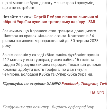
що зі мною не було діалогу — я не грав і зрозумів,
що я не потрібен».
Читайте також:
Сергій Ребров після звільнення зі
збірної України зупиняє тренерську кар'єру - ЗМІ
Зазначимо, що Караваєв став гравцем донецького
Шахтаря на правах вільного агента. Контракт із 34-
річним захисником розрахований до 30 червня 2028
року.
За сім сезонів у складі «біло-синіх» футболіст провів
217 матчів у всіх турнірах, у яких забив 16 голів та
віддав 26 результативних передач. Також він допоміг
команді здобути шість трофеїв: по два титули
чемпіона, володаря Кубка та Суперкубка України.
Підписуйся
на
сторінки
UAINFO
Facebook
,
Telegram
,
Twitt
UAINFO
Повідомити про помилку - Виділіть орфографічну