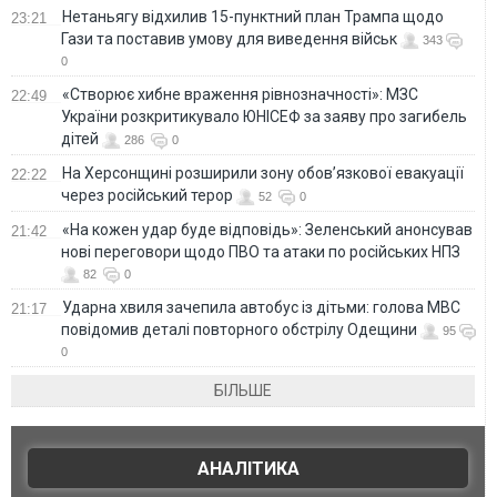
Нетаньягу відхилив 15-пунктний план Трампа щодо
23:21
Гази та поставив умову для виведення військ
343
0
«Створює хибне враження рівнозначності»: МЗС
22:49
України розкритикувало ЮНІСЕФ за заяву про загибель
дітей
286
0
На Херсонщині розширили зону обов’язкової евакуації
22:22
через російський терор
52
0
«На кожен удар буде відповідь»: Зеленський анонсував
21:42
нові переговори щодо ПВО та атаки по російських НПЗ
82
0
Ударна хвиля зачепила автобус із дітьми: голова МВС
21:17
повідомив деталі повторного обстрілу Одещини
95
0
БІЛЬШЕ
АНАЛІТИКА