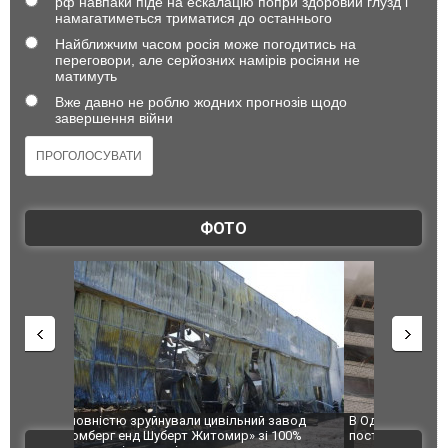
рф навпаки піде на ескалацію попри здоровий глузд і
намагатиметься триматися до останнього
Найближчим часом росія може погодитись на
переговори, але серйозних намірів росіяни не
матимуть
Вже давно не роблю жодних прогнозів щодо
завершення війни
ФОТО
 завод
В Одесі та Харкові різко зросла кількість
Ворог завд
 100%
постраждалих від обстрілу РФ
двоє пора