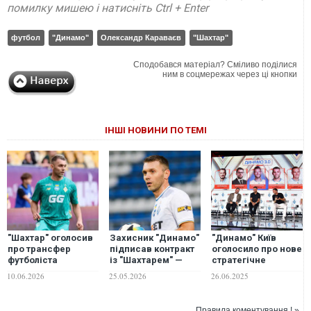
помилку мишею і натисніть Ctrl + Enter
футбол
"Динамо"
Олександр Караваєв
"Шахтар"
Сподобався матеріал? Сміливо поділися
ним в соцмережах через ці кнопки
ІНШІ НОВИНИ ПО ТЕМІ
"Шахтар" оголосив
Захисник "Динамо"
"Динамо" Київ
про трансфер
підписав контракт
оголосило про нове
футболіста
із "Шахтарем" —
стратегічне
"Динамо"
ЗМІ
партнерство з
10.06.2026
25.05.2026
26.06.2025
GGBET і підбило
підсумки
чемпіонського
Правила коментування ! »