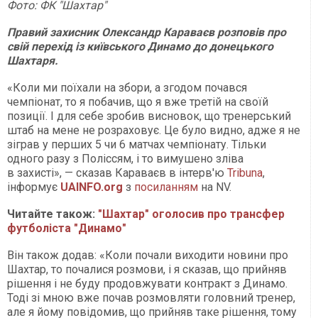
Фото: ФК "Шахтар"
Правий захисник Олександр Караваєв розповів про
свій перехід із київського Динамо до донецького
Шахтаря.
«Коли ми поїхали на збори, а згодом почався
чемпіонат, то я побачив, що я вже третій на своїй
позиції. І для себе зробив висновок, що тренерський
штаб на мене не розраховує. Це було видно, адже я не
зіграв у перших 5 чи 6 матчах чемпіонату. Тільки
одного разу з Поліссям, і то вимушено зліва
в захисті», — сказав Караваєв в інтерв'ю
Tribuna
,
інформує
UAINFO
.org
з
посиланням
на NV.
Читайте також:
"Шахтар" оголосив про трансфер
футболіста "Динамо"
Він також додав: «Коли почали виходити новини про
Шахтар, то почалися розмови, і я сказав, що прийняв
рішення і не буду продовжувати контракт з Динамо.
Тоді зі мною вже почав розмовляти головний тренер,
але я йому повідомив, що прийняв таке рішення, тому