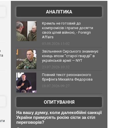
АНАЛІТИКА
Кремль не готовий до
компромісів і прагне досягти
своїх цілей війною, - Foreign
Affairs
03.08.2026 13:02
о
Звільнення Сирського знаменує
та
кінець епохи "старої гвардії" в
українській армії — NYT
23.07.2026 10:32
Повний текст резонансного
брифінга Михайла Федорова
18.07.2026 09:27
ОПИТУВАННЯ
На вашу думку, коли далекобійні санкції
України примусять росію сісти за стіл
ати
переговорів?