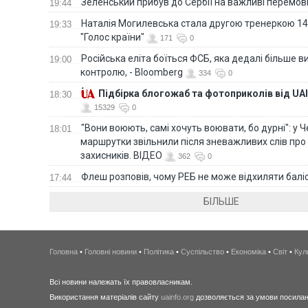
Зеленський прибув до Сербії на важливі перемо
19:44
Наталія Могилевська стала другою тренеркою 14
19:33
"Голос країни"
171
0
Російська еліта боїться ФСБ, яка дедалі більше в
19:00
контролю, - Bloomberg
334
0
Підбірка блогожаб та фотоприколів від UAI
18:30
15329
0
"Вони воюють, самі хочуть воювати, бо дурні": у 
18:01
маршрутки звільнили після зневажливих слів про
захисників. ВІДЕО
362
0
Флеш розповів, чому РЕБ не може відхиляти балі
17:44
БІЛЬШЕ
Головна
•
Головні новини
•
Політика
•
Суспільство
•
Економіка
•
Світ
•
Кул
Всі новини належать їх правовласникам.
Використання матеріалів сайту
uainfo.org
дозволяється за умови посиланн