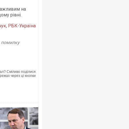
 важливим на
ому рівні.
чук, РБК-Україна
Ворог завдав комбінованого удар
двоє поранених. Ще десятеро по
у помилку
після атаки БПЛА по ринку на Сум
ал? Сміливо поділися
режах через ці кнопки
Вже вивели на тести: Ferrari готу
позашляховика Purosangue. ВІДЕ