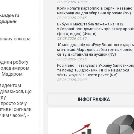
08.08.2026, 10:00
Коли копати картоплю в серпні: названо
найкращі дні для збирання врожаю (NV)
езидента
08.08.2026, 09:45
горщини
Вибухи й масштабна пожежа на НПЗ
у Сизрані: повідомляють про атаку дроні
(фото, відео) (Факти)
заяву спікера
08.08.2026, 09:30
10 млн доларів за «Руку Бога»: легендарн
м’яч, яким Марадона забив гол на чемпіон
світу, виставили на аукціон (NV)
08.08.2026, 09:15
рдили роботу
Росія вночі атакувала Україну балістико
 Володимиром
та понад 150 дронами, ППО не вдалося
м Мадяром.
збити жодної з шести ракет (NV)
08.08.2026, 09:00
езидентом
діваємося, що
уду
ІНФОГРАФІКА
 просто хочу
итивні сигнали
чим часом", -