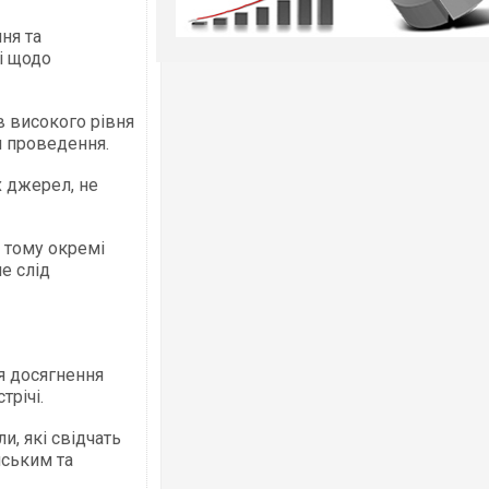
ня та
і щодо
в високого рівня
и проведення.
х джерел, не
 тому окремі
е слід
я досягнення
трічі.
и, які свідчать
нським та