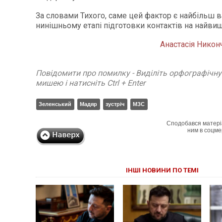
За словами Тихого, саме цей фактор є найбільш
нинішньому етапі підготовки контактів на найвищ
Анастасія Никон
Повідомити про помилку - Виділіть орфографічн
мишею і натисніть Ctrl + Enter
Зеленський
Мадяр
зустріч
МЗС
Сподобався матері
ним в соцме
ІНШІ НОВИНИ ПО ТЕМІ