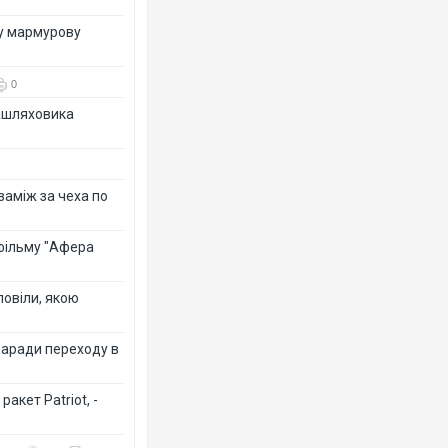
ву мармурову
0
зашляховика
 заміж за чеха по
 фільму "Афера
повіли, якою
заради переходу в
акет Patriot, -