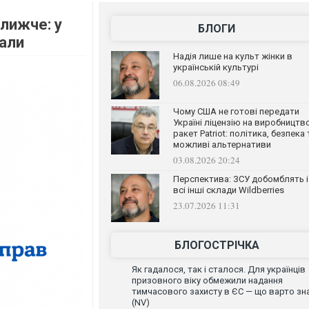
ближче: у
БЛОГИ
нали
Надія лише на культ жінки в
українській культурі
06.08.2026 08:49
Чому США не готові передати
Україні ліцензію на виробництв
ракет Patriot: політика, безпека 
можливі альтернативи
03.08.2026 20:24
Перспектива: ЗСУ добомблять і
всі інші склади Wildberries
23.07.2026 11:31
БЛОГОСТРІЧКА
Як гадалося, так і сталося. Для українців
призовного віку обмежили надання
тимчасового захисту в ЄС — що варто зн
(NV)