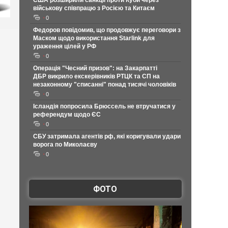
США розширили санкції проти Куби через
військову співпрацю з Росією та Китаєм
0
Федоров повідомив, що продовжує переговори з
Маском щодо використання Starlink для
ураження цілей у РФ
0
Операція "Чесний призов": на Закарпатті
ДБР викрило екскерівників РТЦК та СП на
незаконному "списанні" понад тисячі чоловіків
0
Ісландія попросила Брюссель не втручатися у
референдум щодо ЄС
0
СБУ затримала агентів рф, які коригували удари
ворога по Миколаєву
0
ФОТО