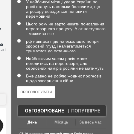
У найближчі місяці удари України по
росії стануть настільки болючими, що
агресору доведеться поновити
перемовини
Цього року не варто чекати поновлення
переговорного процесу. А от наступного
в
- можливо все
рф навпаки піде на ескалацію попри
ий
здоровий глузд і намагатиметься
аті
триматися до останнього
Найближчим часом росія може
погодитись на переговори, але
ю
серйозних намірів росіяни не матимуть
Вже давно не роблю жодних прогнозів
щодо завершення війни
ОБГОВОРЮВАНЕ
|
ПОПУЛЯРНЕ
День
Місяць
За весь час