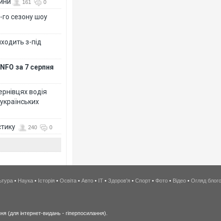
вини
161
0
-го сезону шоу
иходить з-під
NFO за 7 серпня
Чернівцях водія
 українських
стику
240
0
ьтура
•
Наука
•
Історія
•
Освіта
•
Авто
•
IT
•
Здоров'я
•
Спорт
•
Фото
•
Відео
•
Огляд блог
я (для інтернет-видань - гіперпосилання).