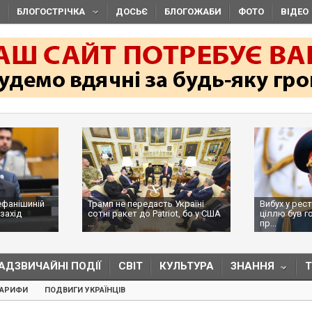
БЛОГОСТРІЧКА
ДОСЬЄ
БЛОГОЖАБИ
ФОТО
ВІДЕО
ефанішиній
Трамп не передасть Україні
Вибух у рес
захід
сотні ракет до Patriot, бо у США
ціллю був г
...
пр...
АДЗВИЧАЙНІ ПОДІЇ
СВІТ
КУЛЬТУРА
ЗНАННЯ
ТАРИФИ
ПОДВИГИ УКРАЇНЦІВ