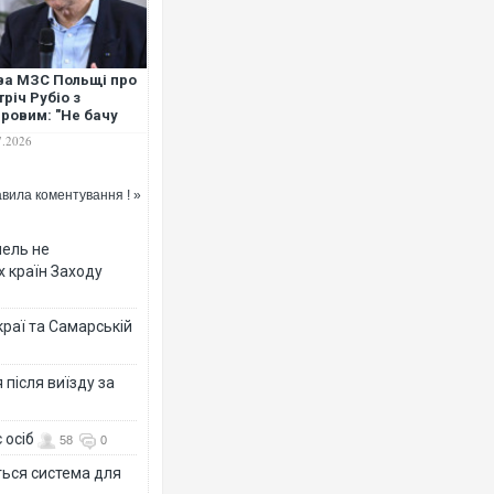
ва МЗС Польщі про
тріч Рубіо з
ровим: "Не бачу
них результатів"
7.2026
вила коментування ! »
мель не
х країн Заходу
раї та Самарській
після виїзду за
 осіб
58
0
ться система для