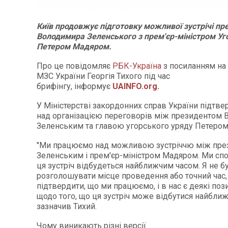
Київ продовжує підготовку можливої зустрічі пр
Володимира Зеленського з прем'єр-міністром У
Петером Мадяром.
Про це повідомляє
РБК-Україна
з посиланням на 
МЗС України Георгія Тихого під час
брифінгу, інформує
UAINFO.org
.
У Міністерстві закордонних справ України підтве
над організацією переговорів між президентом
Зеленським та главою угорського уряду Петеро
"Ми працюємо над можливою зустріччю між пр
Зеленським і прем'єр-міністром Мадяром. Ми спо
ця зустріч відбудеться найближчим часом. Я не б
розголошувати місце проведення або точний час,
підтвердити, що ми працюємо, і в нас є деякі поз
щодо того, що ця зустріч може відбутися найближ
зазначив Тихий.
Чому виникають різні версії