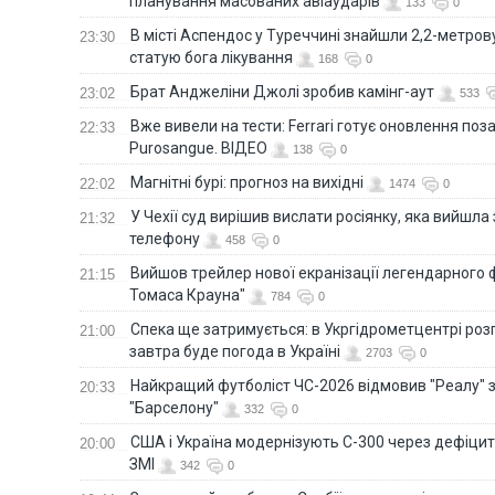
планування масованих авіаударів
133
0
В місті Аспендос у Туреччині знайшли 2,2-метро
23:30
статую бога лікування
168
0
Брат Анджеліни Джолі зробив камінг-аут
23:02
533
Вже вивели на тести: Ferrari готує оновлення по
22:33
Purosangue. ВІДЕО
138
0
Магнітні бурі: прогноз на вихідні
22:02
1474
0
У Чехії суд вирішив вислати росіянку, яка вийшла
21:32
телефону
458
0
Вийшов трейлер нової екранізації легендарного
21:15
Томаса Крауна"
784
0
Спека ще затримується: в Укргідрометцентрі роз
21:00
завтра буде погода в Україні
2703
0
Найкращий футболіст ЧС-2026 відмовив "Реалу" 
20:33
"Барселону"
332
0
США і Україна модернізують С-300 через дефіцит р
20:00
ЗМІ
342
0