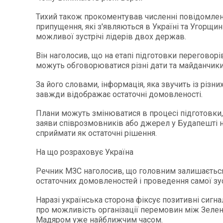
Тихий також прокоментував численні повідомлен
припущення, які з'являються в Україні та Угорщин
можливої зустрічі лідерів двох держав.
Він наголосив, що на етапі підготовки переговорі
можуть обговорюватися різні дати та майданчик
За його словами, інформація, яка звучить із різни
завжди відображає остаточні домовленості.
Плани можуть змінюватися в процесі підготовки,
заяви співрозмовників або джерел у Будапешті н
сприймати як остаточні рішення.
На що розраховує Україна
Речник МЗС наголосив, що головним залишаєтьс
остаточних домовленостей і проведення самої зус
Наразі українська сторона фіксує позитивні сигнал
про можливість організації перемовин між Зеле
Мадяром уже найближчим часом.