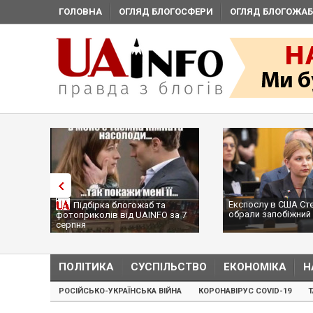
ГОЛОВНА
ОГЛЯД БЛОГОСФЕРИ
ОГЛЯД БЛОГОЖАБ
Експослу в США Ст
Підбірка блогожаб та
обрали запобіжний 
фотоприколів від UAINFO за 7
серпня
ПОЛІТИКА
СУСПІЛЬСТВО
ЕКОНОМІКА
Н
РОСІЙСЬКО-УКРАЇНСЬКА ВІЙНА
КОРОНАВІРУС COVID-19