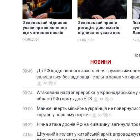
Зеленський підписав
Зеленський провів
Гла
укази про звільнення
ротацію дипломатів:
зус
ще чотирьох послів
підписано укази про
Лав
звільнення послів у
жод
06.08.2026
03.08.2026
23.0
шести країнах та
представника при
ЮНЕСКО
Пра
НОВИНИ
Дії РФ щодо повного захоплення грузинських зе
09:48
залишаться без відповіді - спільна заява чотирьо
32
0
Атакована нафтопереробка: у Краснодарському к
09:24
області РФ горять два НПЗ
33
0
Майже чверть мільйона українців не повернулися 
09:00
кордон у першому півріччі
66
0
Нічна атака дронів РФ на Київщину: загинули троє
08:39
Штучний інтелект у китайській армії: впроваджує
23:55