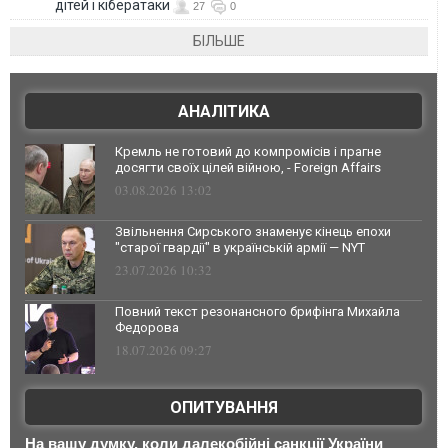
дітей і кібератаки
27
0
БІЛЬШЕ
АНАЛІТИКА
Кремль не готовий до компромісів і прагне
досягти своїх цілей війною, - Foreign Affairs
03.08.2026 13:02
Звільнення Сирського знаменує кінець епохи
"старої гвардії" в українській армії — NYT
23.07.2026 10:32
Повний текст резонансного брифінга Михайла
Федорова
18.07.2026 09:27
ОПИТУВАННЯ
На вашу думку, коли далекобійні санкції України