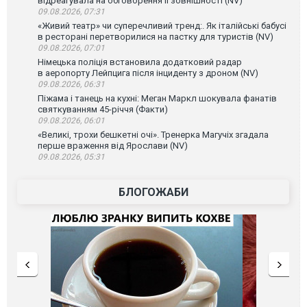
відреагувала на обговорення її зовнішності (NV)
09.08.2026, 07:31
«Живий театр» чи суперечливий тренд:. Як італійські бабусі
в ресторані перетворилися на пастку для туристів (NV)
09.08.2026, 07:01
Німецька поліція встановила додатковий радар
в аеропорту Лейпцига після інциденту з дроном (NV)
09.08.2026, 06:31
Піжама і танець на кухні: Меган Маркл шокувала фанатів
святкуванням 45-річчя (Факти)
09.08.2026, 06:01
«Великі, трохи бешкетні очі». Тренерка Магучіх згадала
перше враження від Ярослави (NV)
09.08.2026, 05:31
БЛОГОЖАБИ