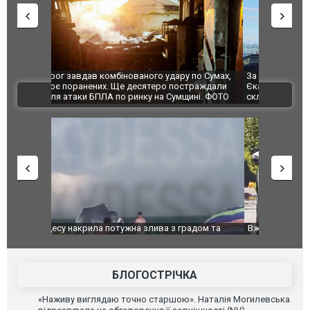
по Сумах,
За 2000 кілометрів від кордону з Україною: в
"Мої іграш
траждали
Єкатеринбурзі після атаки дронів загорівся
суперкарів
ВІДЕО
ині. ФОТО
склад Wildberries. ФОТО. ВІДЕО
дом та
Вже вивели на тести: Ferrari готує оновлення
Вийшов тре
позашляховика Purosangue. ВІДЕО
фільму "Аф
БЛОГОСТРІЧКА
«Наживу виглядаю точно старшою». Наталія Могилевська