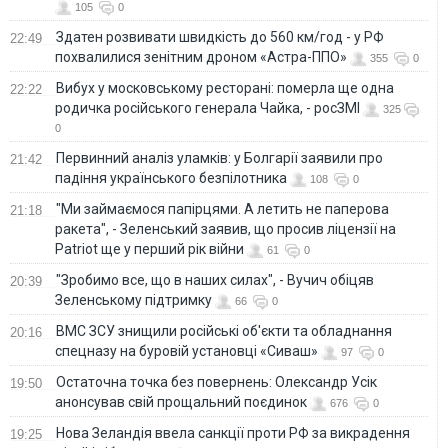
105
0
Здатен розвивати швидкість до 560 км/год - у РФ
22:49
похвалилися зенітним дроном «Астра-ППО»
355
0
Вибух у московському ресторані: померла ще одна
22:22
родичка російського генерала Чайка, - росЗМІ
325
0
Первинний аналіз уламків: у Болгарії заявили про
21:42
падіння українського безпілотника
108
0
"Ми займаємося папірцями. А летить не паперова
21:18
ракета", - Зеленський заявив, що просив ліцензії на
Patriot ще у перший рік війни
61
0
"Зробимо все, що в наших силах", - Вучич обіцяв
20:39
Зеленському підтримку
66
0
ВМС ЗСУ знищили російські об'єкти та обладнання
20:16
спецназу на буровій установці «Сиваш»
97
0
Остаточна точка без повернень: Олександр Усік
19:50
анонсував свій прощальний поєдинок
676
0
Нова Зеландія ввела санкції проти РФ за викрадення
19:25