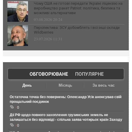
Чому США не готові передати Україні ліцензію на
виробництво ракет Patriot: політика, безпека та
можливі альтернативи
03.08.2026 20:24
Перспектива: ЗСУ добомблять і всі інші склади
Wildberries
23.07.2026 11:31
ОБГОВОРЮВАНЕ
|
ПОПУЛЯРНЕ
День
Місяць
За весь час
Остаточна точка без повернень: Олександр Усік анонсував свій
прощальний поєдинок
0
Дії РФ щодо повного захоплення грузинських земель не
залишаться без відповіді - спільна заява чотирьох країн Заходу
0