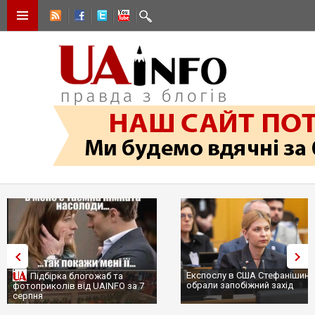
Експослу в США Стефанішині
Підбірка блогожаб та
обрали запобіжний захід
фотоприколів від UAINFO за 7
серпня