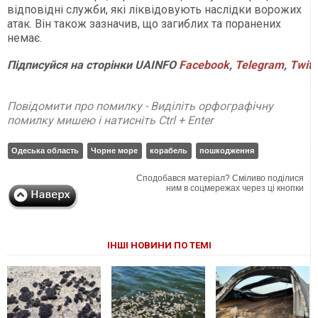
відповідні служби, які ліквідовують наслідки ворожих
атак. Він також зазначив, що загиблих та поранених
немає.
Підписуйся
на
сторінки
UAINFO
Facebook
,
Telegram
,
Twitt
Повідомити про помилку - Виділіть орфографічну
помилку мишею і натисніть Ctrl + Enter
Одеська область
Чорне море
корабель
пошкодження
Сподобався матеріал? Сміливо поділися
ним в соцмережах через ці кнопки
ІНШІ НОВИНИ ПО ТЕМІ