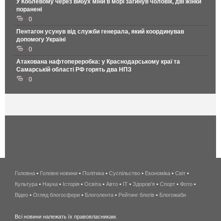
У Коблевому через вибух міни в морі загинув чоловік, дві жінки
поранені
0
Пентагон усунув від служби генерала, який координував
допомогу Україні
0
Атакована нафтопереробка: у Краснодарському краї та
Самарській області РФ горять два НПЗ
0
Головна
•
Головні новини
•
Політика
•
Суспільство
•
Економіка
беспроводной
•
Світ
•
Культура
•
Наука
•
Історія
•
Освіта
•
Авто
•
IT
•
Здоров'я
интернет
•
Спорт
•
Фото
•
Відео
•
Огляд блогосфери
•
Блоголента
•
Рейтинг блогів
киев
•
Блогожаби
и
Всі новини належать їх правовласникам.
область