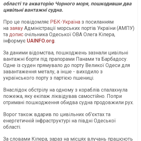
області та акваторію Чорного моря, пошкодивши два
цивільні вантажні судна.
Про це повідомляє
РБК-Україна
з посиланням
на
заяву
Адміністрації морських портів України (АМПУ)
та
допис
очільника Одеської ОВА Олега Кіпера,
інформує
UAINFO.org
.
За даними відомства, пошкоджень зазнали цивільні
вантажні борти під прапорами Панами та Барбадосу.
Одне із суден прямувало до порту Великої Одеси для
завантаження металу, а інше - виходило з
українського порту з партією пшениці.
Внаслідок обстрілу на одному з кораблів спалахнула
пожежа, яку екіпаж ліквідував самостійно. Попри
отримані пошкодження обидва судна продовжили рух.
Ворог також вдарив по цивільних об’єктах та
енергетичній інфраструктурі на півдні Одеської
області.
За словами Кіпера, зараз на місцях влучань працюють