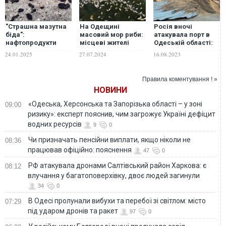
"Страшна мазутна
На Одещині
Росія вночі
біда":
масовий мор риби:
атакувала порт в
нафтопродукти
місцеві жителі
Одеській області:
після аварії
говорять про
пошкоджені
24.01.2025
27.07.2024
16.08.2023
російських
різкий запах
склади та
танкерів досягли
зерносховища
Одеської області, –
Правила коментування ! »
біолог. ВІДЕО
НОВИНИ
«Одеська, Херсонська та Запорізька області – у зоні
09:00
ризику»: експерт пояснив, чим загрожує Україні дефіцит
водних ресурсів
9
0
Чи призначать пенсійни виплати, якщо ніколи не
08:36
працював офіційно: пояснення
47
0
РФ атакувала дронами Салтівський район Харкова: є
08:12
влучання у багатоповерхівку, двоє людей загинули
34
0
В Одесі пролунали вибухи та перебої зі світлом: місто
07:29
під ударом дронів та ракет
97
0