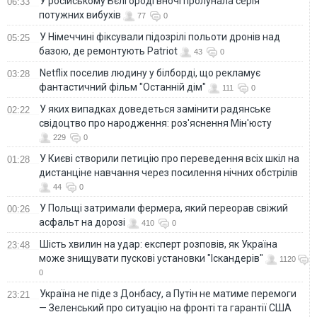
У російському Бєлгороді вночі пролунала серія
06:33
потужних вибухів
77
0
У Німеччині фіксували підозрілі польоти дронів над
05:25
базою, де ремонтують Patriot
43
0
Netflix поселив людину у білборді, що рекламує
03:28
фантастичний фільм "Останній дім"
111
0
У яких випадках доведеться замінити радянське
02:22
свідоцтво про народження: роз'яснення Мін'юсту
229
0
У Києві створили петицію про переведення всіх шкіл на
01:28
дистанціне навчання через посилення нічних обстрілів
44
0
У Польщі затримали фермера, який переорав свіжий
00:26
асфальт на дорозі
410
0
Шість хвилин на удар: експерт розповів, як Україна
23:48
може знищувати пускові установки "Іскандерів"
1120
0
Україна не піде з Донбасу, а Путін не матиме перемоги
23:21
— Зеленський про ситуацію на фронті та гарантії США