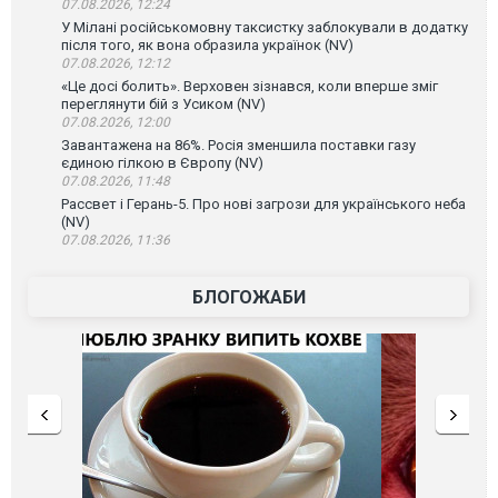
07.08.2026, 12:24
У Мілані російськомовну таксистку заблокували в додатку
після того, як вона образила українок (NV)
07.08.2026, 12:12
«Це досі болить». Верховен зізнався, коли вперше зміг
переглянути бій з Усиком (NV)
07.08.2026, 12:00
Завантажена на 86%. Росія зменшила поставки газу
єдиною гілкою в Європу (NV)
07.08.2026, 11:48
Рассвет і Герань-5. Про нові загрози для українського неба
(NV)
07.08.2026, 11:36
БЛОГОЖАБИ