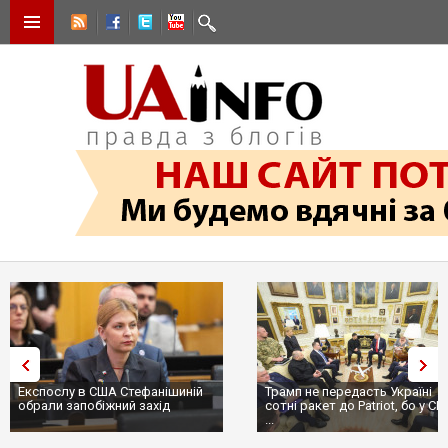
Експослу в США Стефанішиній
Трамп не передасть Україні
обрали запобіжний захід
сотні ракет до Patriot, бо у С
...