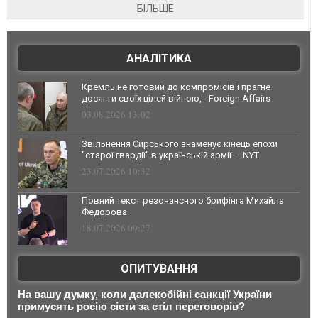
БІЛЬШЕ
АНАЛІТИКА
Кремль не готовий до компромісів і прагне
досягти своїх цілей війною, - Foreign Affairs
03.08.2026 13:02
Звільнення Сирського знаменує кінець епохи
"старої гвардії" в українській армії — NYT
23.07.2026 10:32
Повний текст резонансного брифінга Михайла
Федорова
18.07.2026 09:27
ОПИТУВАННЯ
На вашу думку, коли далекобійні санкції України
примусять росію сісти за стіл переговорів?