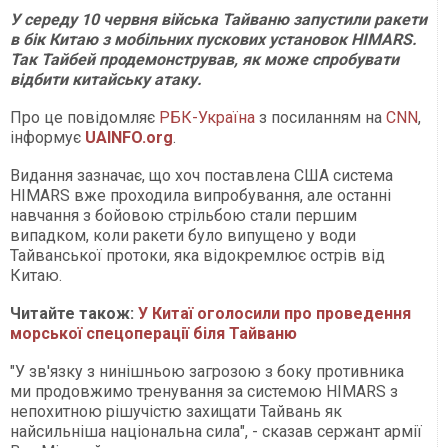
У середу 10 червня війська Тайваню запустили ракети
в бік Китаю з мобільних пускових установок HIMARS.
Так Тайбей продемонстрував, як може спробувати
відбити китайську атаку.
Про це повідомляє
РБК-Україна
з посиланням на
CNN
,
інформує
UAINFO.org
.
Видання зазначає, що хоч поставлена США система
HIMARS вже проходила випробування, але останні
навчання з бойовою стрільбою стали першим
випадком, коли ракети було випущено у води
Тайванської протоки, яка відокремлює острів від
Китаю.
Читайте також:
У Китаї оголосили про проведення
морської спецоперації біля Тайваню
"У зв'язку з нинішньою загрозою з боку противника
ми продовжимо тренування за системою HIMARS з
непохитною рішучістю захищати Тайвань як
найсильніша національна сила", - сказав сержант армії