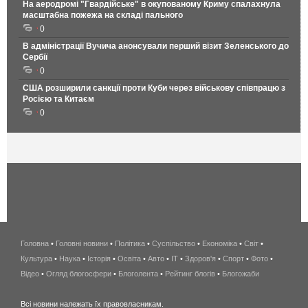
На аеродромі "Гвардійське" в окупованому Криму спалахнула
масштабна пожежа на складі пального
0
В адміністрації Вучича анонсували перший візит Зеленського до
Сербії
0
США розширили санкції проти Куби через військову співпрацю з
Росією та Китаєм
0
Головна
•
Головні новини
•
Політика
•
Суспільство
•
Економіка
беспроводной
•
Світ
•
Культура
•
Наука
•
Історія
•
Освіта
•
Авто
•
IT
•
Здоров'я
интернет
•
Спорт
•
Фото
•
Відео
•
Огляд блогосфери
•
Блоголента
•
Рейтинг блогів
киев
•
Блогожаби
и
Всі новини належать їх правовласникам.
область