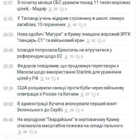
З початку місяця СБС уразили понад 11 тисяч ворожих
11:07
цілей, - Мадяр
23
0
У Таїланді учень відкрив стрілянину в школі: семеро
11:01
загиблих, 15 поранених
49
0
Нова здобич "Маґури": в Криму знищено ворожий ЗРГК
10:52
"панцирь-С1" та військовий кран
52
0
Ісландія попросила Брюссель не втручатися у
10:45
референдум щодо ЄС
70
0
Федоров повідомив, що продовжує переговори з
10:32
Маском щодо використання Starlink для ураження
цілей у РФ
53
0
США розширили санкції проти Куби через військову
10:16
співпрацю з Росією та Китаєм
27
0
В адміністрації Вучича анонсували перший візит
10:02
Зеленського до Сербії
23
0
На аеродромі "Гвардійське" в окупованому Криму
09:46
спалахнула масштабна пожежа на складі пального
66
0