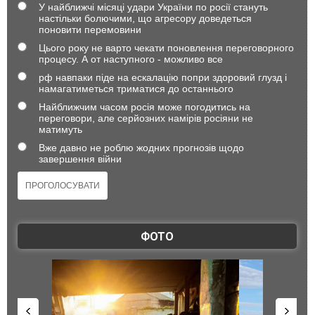
У найближчі місяці удари України по росії стануть
настільки болючими, що агресору доведеться
поновити перемовини
Цього року не варто чекати поновлення переговорного
процесу. А от наступного - можливо все
рф навпаки піде на ескалацію попри здоровий глузд і
намагатиметься триматися до останнього
Найближчим часом росія може погодитись на
переговори, але серйозних намірів росіяни не
матимуть
Вже давно не роблю жодних прогнозів щодо
завершення війни
ФОТО