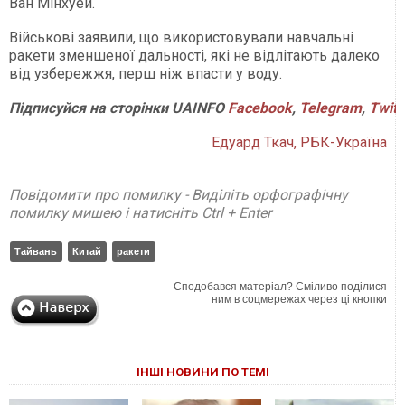
Ван Мінхуей.
Військові заявили, що використовували навчальні
ракети зменшеної дальності, які не відлітають далеко
від узбережжя, перш ніж впасти у воду.
Підписуйся
на
сторінки
UAINFO
Facebook
,
Telegram
,
Twitt
Едуард Ткач, РБК-Україна
Повідомити про помилку - Виділіть орфографічну
помилку мишею і натисніть Ctrl + Enter
Тайвань
Китай
ракети
Сподобався матеріал? Сміливо поділися
ним в соцмережах через ці кнопки
ІНШІ НОВИНИ ПО ТЕМІ