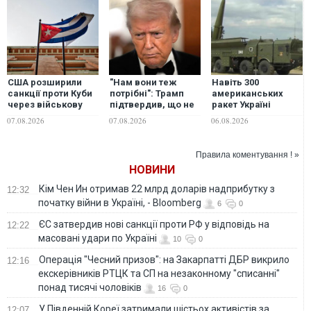
США розширили
"Нам вони теж
Навіть 300
санкції проти Куби
потрібні": Трамп
американських
через військову
підтвердив, що не
ракет Україні
співпрацю з
надасть Україні
вистачить лише на
07.08.2026
07.08.2026
06.08.2026
Росією та Китаєм
перехоплювачі до
2,5-3 місяці
Patriot
активних
російських
Правила коментування ! »
обстрілів - експерт
НОВИНИ
Кім Чен Ин отримав 22 млрд доларів надприбутку з
12:32
початку війни в Україні, - Bloomberg
6
0
ЄС затвердив нові санкції проти РФ у відповідь на
12:22
масовані удари по Україні
10
0
Операція "Чесний призов": на Закарпатті ДБР викрило
12:16
екскерівників РТЦК та СП на незаконному "списанні"
понад тисячі чоловіків
16
0
У Південній Кореї затримали шістьох активістів за
12:07