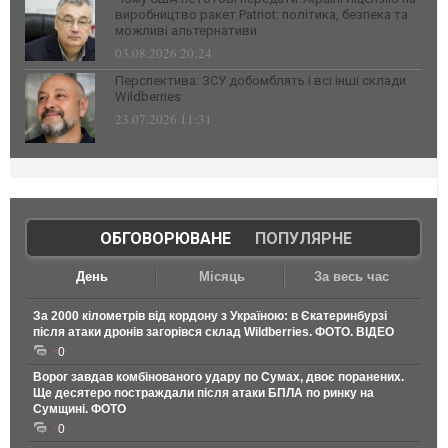
виробництво ракет Patriot: політика, безпека та
можливі альтернативи
03.08.2026 20:24
Перспектива: ЗСУ добомблять і всі інші склади
Wildberries
23.07.2026 11:31
ОБГОВОРЮВАНЕ
|
ПОПУЛЯРНЕ
День
Місяць
За весь час
За 2000 кілометрів від кордону з Україною: в Єкатеринбурзі
після атаки дронів загорівся склад Wildberries. ФОТО. ВІДЕО
0
Ворог завдав комбінованого удару по Сумах, двоє поранених.
Ще десятеро постраждали після атаки БПЛА по ринку на
Сумщині. ФОТО
0