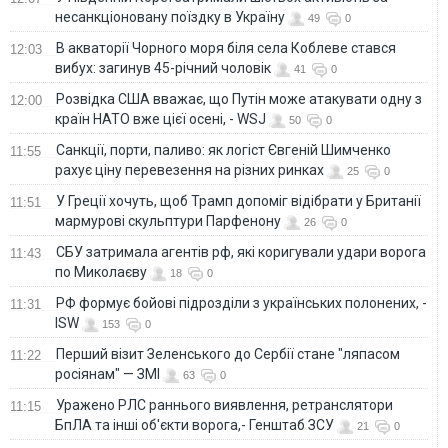
несанкціоновану поїздку в Україну
49
0
В акваторії Чорного моря біля села Коблеве стався
12:03
вибух: загинув 45-річний чоловік
41
0
Розвідка США вважає, що Путін може атакувати одну з
12:00
країн НАТО вже цієї осені, - WSJ
50
0
Санкції, порти, паливо: як логіст Євгеній Шимченко
11:55
рахує ціну перевезення на різних ринках
25
0
У Греції хочуть, щоб Трамп допоміг відібрати у Британії
11:51
мармурові скульптури Парфенону
26
0
СБУ затримала агентів рф, які коригували удари ворога
11:43
по Миколаєву
18
0
РФ формує бойові підрозділи з українських полонених, -
11:31
ISW
153
0
Перший візит Зеленського до Сербії стане "ляпасом
11:22
росіянам" — ЗМІ
63
0
Уражено РЛС раннього виявлення, ретранслятори
11:15
БпЛА та інші об'єкти ворога,- Генштаб ЗСУ
21
0