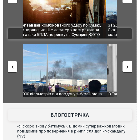
по Сумах,
За 2000 кілометрів від кордону з Україною: в
"Мої іграш
траждали
Єкатеринбурзі після атаки дронів загорівся
суперкарів
ВІДЕО
ині. ФОТО
склад Wildberries. ФОТО. ВІДЕО
країною: в
В Таїланді футболіст загинув від удару
Топпосадов
агорівся
блискавки під час матчу: ще 12 людей
підозру
постраждали. ВІДЕО
БЛОГОСТРІЧКА
«Я скоро знову битимусь». Відомий суперважковаговик
повідомив про повернення в ринг після допінг-скандалу
(NV)