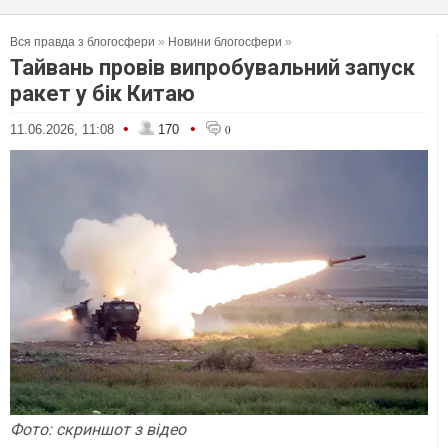
Вся правда з блогосфери
»
Новини блогосфери
»
Тайвань провів випробувальний запуск
ракет у бік Китаю
•
•
11.06.2026, 11:08
170
0
Фото: скр
и
ншот
з відео