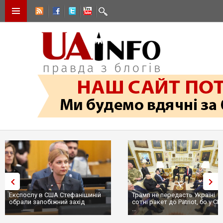
Експослу в США Стефанішиній
Трамп не передасть Україні
обрали запобіжний захід
сотні ракет до Patriot, бо у С
...