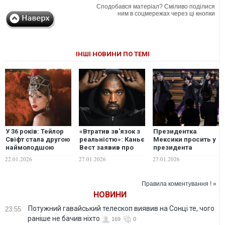
Сподобався матеріал? Сміливо поділися
ним в соцмережах через ці кнопки
ІНШІ НОВИНИ ПО ТЕМІ
У 36 років: Тейлор
«Втратив зв'язок з
Президентка
Свіфт стала другою
реальністю»: Каньє
Мексики просить у
наймолодшою ​​
Вест заявив про
президента
учасницею Зали
психічну хворобу
Південної Кореї
22.01.2026
27.01.2026
27.01.2026
слави авторів
більше концертів
пісень
гурту BTS
Правила коментування ! »
НОВИНИ
Потужний гавайський телескоп виявив на Сонці те, чого
23:55
раніше не бачив ніхто
169
0