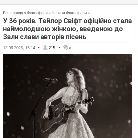
Вся правда з блогосфери
»
Новини блогосфери
»
У 36 років. Тейлор Свіфт офіційно стала
наймолодшою жінкою, введеною до
Зали слави авторів пісень
•
•
12.06.2026, 16:14
215
0