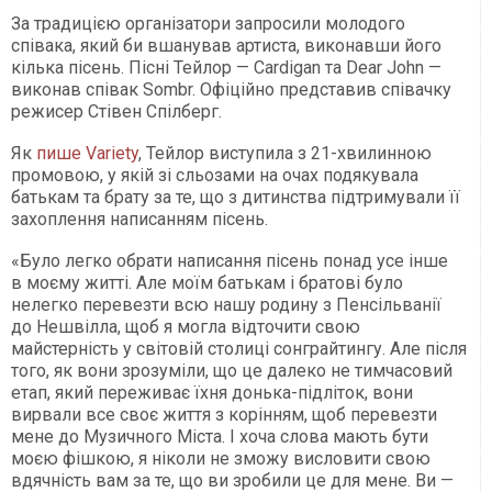
За традицією організатори запросили молодого
співака, який би вшанував артиста, виконавши його
кілька пісень. Пісні Тейлор — Cardigan та Dear John —
виконав співак Sombr. Офіційно представив співачку
режисер Стівен Спілберг.
Як
пише Variety
, Тейлор виступила з 21-хвилинною
промовою, у якій зі сльозами на очах подякувала
батькам та брату за те, що з дитинства підтримували її
захоплення написанням пісень.
«Було легко обрати написання пісень понад усе інше
в моєму житті. Але моїм батькам і братові було
нелегко перевезти всю нашу родину з Пенсільванії
до Нешвілла, щоб я могла відточити свою
майстерність у світовій столиці сонграйтингу. Але після
того, як вони зрозуміли, що це далеко не тимчасовий
етап, який переживає їхня донька-підліток, вони
вирвали все своє життя з корінням, щоб перевезти
мене до Музичного Міста. І хоча слова мають бути
моєю фішкою, я ніколи не зможу висловити свою
вдячність вам за те, що ви зробили це для мене. Ви —