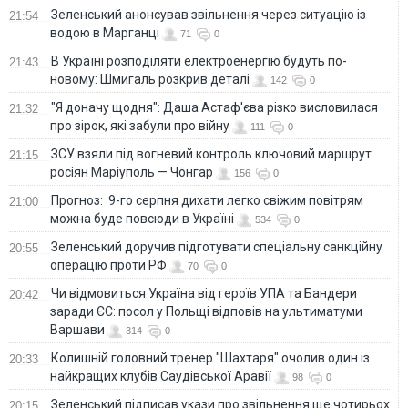
Зеленський анонсував звільнення через ситуацію із
21:54
водою в Марганці
71
0
В Україні розподіляти електроенергію будуть по-
21:43
новому: Шмигаль розкрив деталі
142
0
"Я доначу щодня": Даша Астаф'єва різко висловилася
21:32
про зірок, які забули про війну
111
0
ЗСУ взяли під вогневий контроль ключовий маршрут
21:15
росіян Маріуполь — Чонгар
156
0
Прогноз: 9-го серпня дихати легко свіжим повітрям
21:00
можна буде повсюди в Україні
534
0
Зеленський доручив підготувати спеціальну санкційну
20:55
операцію проти РФ
70
0
Чи відмовиться Україна від героїв УПА та Бандери
20:42
заради ЄС: посол у Польщі відповів на ультиматуми
Варшави
314
0
Колишній головний тренер "Шахтаря" очолив один із
20:33
найкращих клубів Саудівської Аравії
98
0
Зеленський підписав укази про звільнення ще чотирьох
20:15