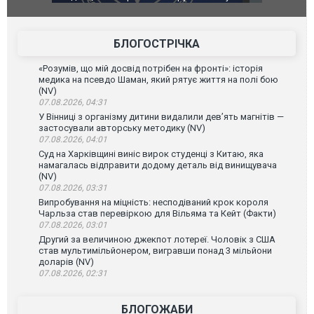
губернатор регіону заявив про наймасштабнішу
"Сантоса".
атаку. ВІДЕО
БЛОГОСТРІЧКА
«Розумів, що мій досвід потрібен на фронті»: історія
медика на псевдо Шаман, який рятує життя на полі бою
(NV)
07.08.2026, 04:31
У Вінниці з організму дитини видалили дев’ять магнітів —
застосували авторську методику (NV)
07.08.2026, 04:01
Суд на Харківщині виніс вирок студенці з Китаю, яка
намагалась відправити додому деталь від винищувача
(NV)
07.08.2026, 03:31
Випробування на міцність: несподіваний крок короля
Чарльза став перевіркою для Вільяма та Кейт (Факти)
07.08.2026, 03:01
Другий за величиною джекпот лотереї. Чоловік з США
став мультимільйонером, вигравши понад 3 мільйони
доларів (NV)
07.08.2026, 02:31
БЛОГОЖАБИ