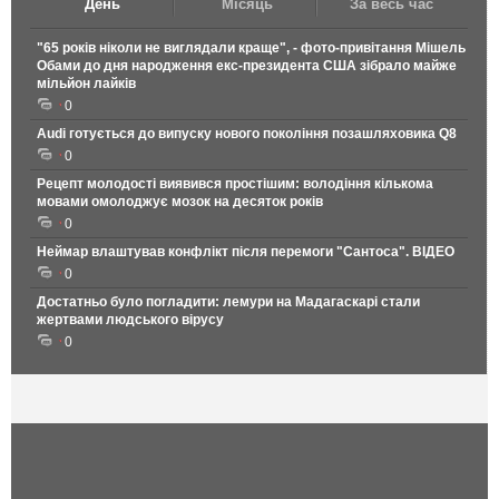
День
Місяць
За весь час
"65 років ніколи не виглядали краще", - фото-привітання Мішель
Обами до дня народження екс-президента США зібрало майже
мільйон лайків
0
Audi готується до випуску нового покоління позашляховика Q8
0
Рецепт молодості виявився простішим: володіння кількома
мовами омолоджує мозок на десяток років
0
Неймар влаштував конфлікт після перемоги "Сантоса". ВІДЕО
0
Достатньо було погладити: лемури на Мадагаскарі стали
жертвами людського вірусу
0