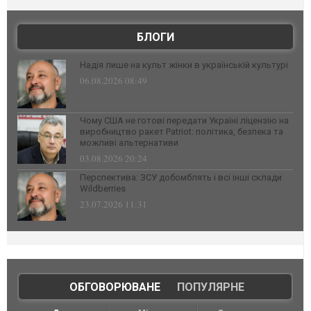
БЛОГИ
Надія лише на культ жінки в українській культурі
06.08.2026 08:49
Чому США не готові передати Україні ліцензію на
виробництво ракет Patriot: політика, безпека та
можливі альтернативи
03.08.2026 20:24
Перспектива: ЗСУ добомблять і всі інші склади
Wildberries
23.07.2026 11:31
ОБГОВОРЮВАНЕ
|
ПОПУЛЯРНЕ