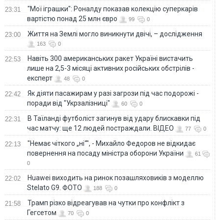
"Мої іграшки": Роналду показав колекцію суперкарів
23:31
вартістю понад 25 млн євро
99
0
Життя на Землі могло виникнути двічі, – дослідження
23:00
163
0
Навіть 300 американських ракет Україні вистачить
22:53
лише на 2,5-3 місяці активних російських обстрілів -
експерт
48
0
Як діяти пасажирам у разі загрози під час подорожі -
22:42
поради від "Укрзалізниці"
60
0
В Таїланді футболіст загинув від удару блискавки під
22:31
час матчу: ще 12 людей постраждали. ВІДЕО
77
0
"Немає чіткого „ні“", - Михайло Федоров не відкидає
22:13
повернення на посаду міністра оборони України
61
0
Huawei виходить на ринок позашляховиків з моделлю
22:02
Stelato G9. ФОТО
188
0
Трамп різко відреагував на чутки про конфлікт з
21:58
Гегсетом
70
0