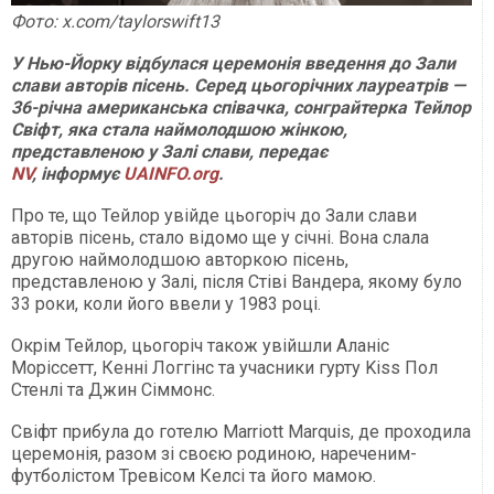
Фото: x.com/taylorswift13
У Нью-Йорку відбулася церемонія введення до Зали
слави авторів пісень. Серед цьогорічних лауреатрів —
36-річна американська співачка, сонграйтерка Тейлор
Свіфт, яка стала наймолодшою жінкою,
представленою у Залі слави, передає
NV
, інформує
UAINFO.org
.
Про те, що Тейлор увійде цьогоріч до Зали слави
авторів пісень, стало відомо ще у січні. Вона слала
другою наймолодшою ​​авторкою пісень,
представленою у Залі, після Стіві Вандера, якому було
33 роки, коли його ввели у 1983 році.
Окрім Тейлор, цьогоріч також увійшли Аланіс
Моріссетт, Кенні Логгінс та учасники гурту Kiss Пол
Стенлі та Джин Сіммонс.
Свіфт прибула до готелю Marriott Marquis, де проходила
церемонія, разом зі своєю родиною, нареченим-
футболістом Тревісом Келсі та його мамою.