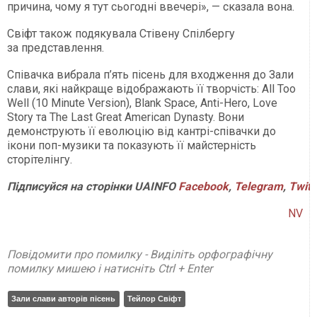
причина, чому я тут сьогодні ввечері», — сказала вона.
Свіфт також подякувала Стівену Спілбергу
за представлення.
Співачка вибрала п’ять пісень для входження до Зали
слави, які найкраще відображають її творчість: All Too
Well (10 Minute Version), Blank Space, Anti-Hero, Love
Story та The Last Great American Dynasty. Вони
демонструють її еволюцію від кантрі-співачки до
ікони поп-музики та показують її майстерність
сторітелінгу.
Підписуйся
на
сторінки
UAINFO
Facebook
,
Telegram
,
Twitt
NV
Повідомити про помилку - Виділіть орфографічну
помилку мишею і натисніть Ctrl + Enter
Зали слави авторів пісень
Тейлор Свіфт