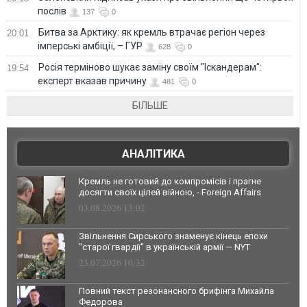
послів
137
0
Битва за Арктику: як кремль втрачає регіон через
20:01
імперські амбіції, – ГУР
628
0
Росія терміново шукає заміну своїм "Іскандерам":
19:54
експерт вказав причину
481
0
БІЛЬШЕ
АНАЛІТИКА
Кремль не готовий до компромісів і прагне
досягти своїх цілей війною, - Foreign Affairs
03.08.2026 13:02
Звільнення Сирського знаменує кінець епохи
"старої гвардії" в українській армії — NYT
23.07.2026 10:32
Повний текст резонансного брифінга Михайла
Федорова