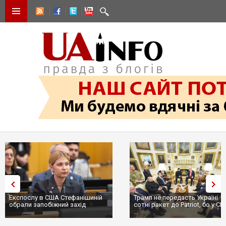
Експослу в США Стефанішиній
Трамп не передасть Україні
обрали запобіжний захід
сотні ракет до Patriot, бо у С
...