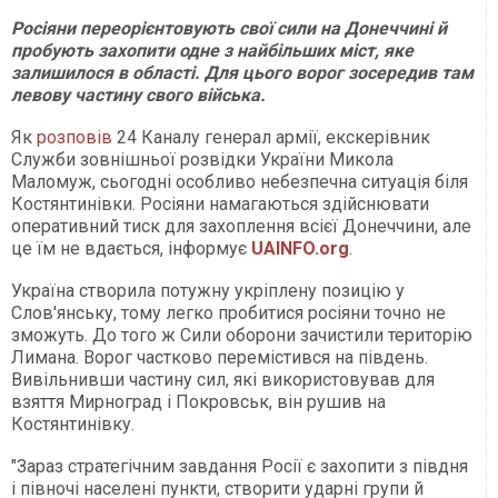
Росіяни переорієнтовують свої сили на Донеччині й
пробують захопити одне з найбільших міст, яке
залишилося в області. Для цього ворог зосередив там
левову частину свого війська.
Як
розповів
24 Каналу генерал армії, екскерівник
Служби зовнішньої розвідки України Микола
Маломуж, сьогодні особливо небезпечна ситуація біля
Костянтинівки. Росіяни намагаються здійснювати
оперативний тиск для захоплення всієї Донеччини, але
це їм не вдається, інформує
UAINFO.org
.
Україна створила потужну укріплену позицію у
Слов'янську, тому легко пробитися росіяни точно не
зможуть. До того ж Сили оборони зачистили територію
Лимана. Ворог частково перемістився на південь.
Вивільнивши частину сил, які використовував для
взяття Мирноград і Покровськ, він рушив на
Костянтинівку.
"Зараз стратегічним завдання Росії є захопити з півдня
і півночі населені пункти, створити ударні групи й