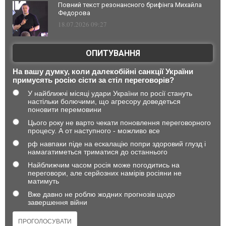
Повний текст резонансного брифінга Михайла
Федорова
18.07.2026 09:27
ОПИТУВАННЯ
На вашу думку, коли далекобійні санкції України
примусять росію сісти за стіл переговорів?
У найближчі місяці удари України по росії стануть
настільки болючими, що агресору доведеться
поновити перемовини
Цього року не варто чекати поновлення переговорного
процесу. А от наступного - можливо все
рф навпаки піде на ескалацію попри здоровий глузд і
намагатиметься триматися до останнього
Найближчим часом росія може погодитись на
переговори, але серйозних намірів росіяни не
матимуть
Вже давно не роблю жодних прогнозів щодо
завершення війни