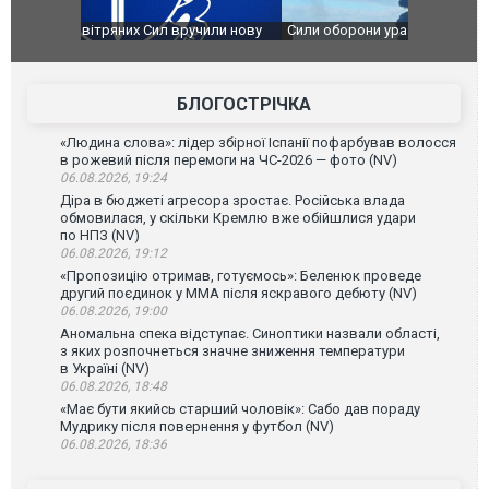
чили нову
Сили оборони уразили Ярославський НПЗ:
Неймар вла
губернатор регіону заявив про наймасштабнішу
"Сантоса".
атаку. ВІДЕО
БЛОГОСТРІЧКА
«Людина слова»: лідер збірної Іспанії пофарбував волосся
в рожевий після перемоги на ЧС-2026 — фото (NV)
06.08.2026, 19:24
Діра в бюджеті агресора зростає. Російська влада
обмовилася, у скільки Кремлю вже обійшлися удари
по НПЗ (NV)
06.08.2026, 19:12
«Пропозицію отримав, готуємось»: Беленюк проведе
другий поєдинок у ММА після яскравого дебюту (NV)
06.08.2026, 19:00
Аномальна спека відступає. Синоптики назвали області,
з яких розпочнеться значне зниження температури
в Україні (NV)
06.08.2026, 18:48
«Має бути якийсь старший чоловік»: Сабо дав пораду
Мудрику після повернення у футбол (NV)
06.08.2026, 18:36