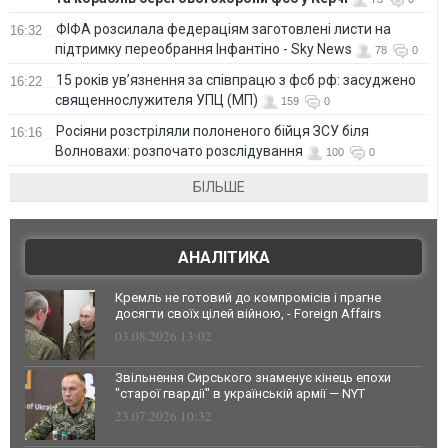
ФІФА розсилала федераціям заготовлені листи на
16:32
підтримку переобрання Інфантіно - Sky News
78
0
15 років ув’язнення за співпрацю з фсб рф: засуджено
16:22
священнослужителя УПЦ (МП)
159
0
Росіяни розстріляли полоненого бійця ЗСУ біля
16:16
Волновахи: розпочато розслідування
100
0
БІЛЬШЕ
АНАЛІТИКА
Кремль не готовий до компромісів і прагне
досягти своїх цілей війною, - Foreign Affairs
03.08.2026 13:02
Звільнення Сирського знаменує кінець епохи
"старої гвардії" в українській армії — NYT
23.07.2026 10:32