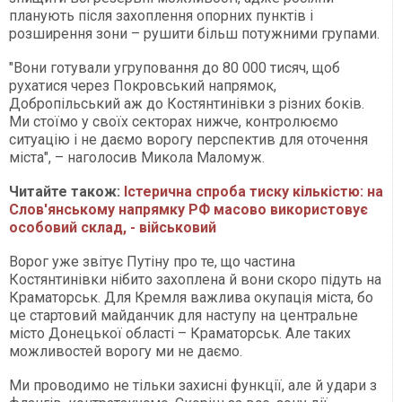
планують після захоплення опорних пунктів і
розширення зони – рушити більш потужними групами.
"Вони готували угруповання до 80 000 тисяч, щоб
рухатися через Покровський напрямок,
Добропільський аж до Костянтинівки з різних боків.
Ми стоїмо у своїх секторах нижче, контролюємо
ситуацію і не даємо ворогу перспектив для оточення
міста", – наголосив Микола Маломуж.
Читайте також:
Істерична спроба тиску кількістю: на
Слов'янському напрямку РФ масово використовує
особовий склад, - військовий
Ворог уже звітує Путіну про те, що частина
Костянтинівки нібито захоплена й вони скоро підуть на
Краматорськ. Для Кремля важлива окупація міста, бо
це стартовий майданчик для наступу на центральне
місто Донецької області – Краматорськ. Але таких
можливостей ворогу ми не даємо.
Ми проводимо не тільки захисні функції, але й удари з