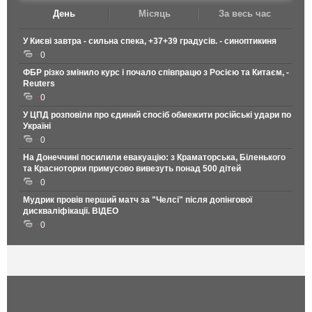
День
Місяць
За весь час
У Києві завтра - сильна спека, +37+39 градусів. - синоптикиня
0
ФБР різко змінило курс і почало співпрацю з Росією та Китаєм, -
Reuters
0
У ЦПД розповіли про єдиний спосіб обмежити російські удари по
Україні
0
На Донеччині посилили евакуацію: з Краматорська, Біленького
та Красноторки примусово вивезуть понад 500 дітей
0
Мудрик провів перший матч за "Челсі" після допінгової
дискваліфікації. ВІДЕО
0