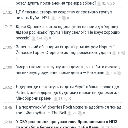
розслідують призначення тренера збірної
51
0
ЦРУ таємно створило секретну оперативну групу з
17:31
питань Куби - NYT
32
0
Юрко Юрченко гостро відреагував на приїзд в Україну
17:17
лідера російської групи "Ногу свело!": "Не існує хороших
русскіх"
176
0
Зеленський обговорив із прем’єр-міністром Норвегії
17:05
Йонасом Гаром Стере захист від російських ударів
11
0
Умєров не має стосунку до відомств, які нібито очолює,
17:00
він виконує доручення президента — Рахманін
126
0
Нідерланди не можуть надати Україні більше ракет до
16:52
Patriot, але відкриті до будь-яких варіантів допомоги, -
Міноборони країни
37
0
На порятунок Wildberries Росії може знадобитися понад
16:45
трильйон рублів — The Bell
71
0
У СБУ розповіли про ураження Ярославського НПЗ
16:34
та кораблів берегової охорони фсб у Керчі
73
0