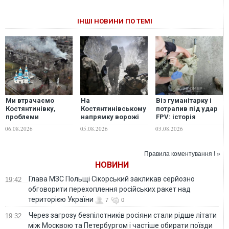
ІНШІ НОВИНИ ПО ТЕМІ
Ми втрачаємо
На
Віз гуманітарку і
Костянтинівку,
Костянтинівському
потрапив під удар
проблеми
напрямку ворожі
FPV: історія
перетікають на всю
штурмовики майже
порятунку 64-
06.08.2026
05.08.2026
03.08.2026
Краматорсько-
завжди несуть із
річного
Слов'янську
собою триколор, -
Олександра, який
агломерацію, —
військовий
дві доби повз до
Правила коментування ! »
експерт
своїх
НОВИНИ
Глава МЗС Польщі Сікорський закликав серйозно
19:42
обговорити перехоплення російських ракет над
територією України
7
0
Через загрозу безпілотників росіяни стали рідше літати
19:32
між Москвою та Петербургом і частіше обирати поїзди