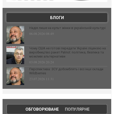
БЛОГИ
Надія лише на культ жінки в українській культурі
06.08.2026 08:49
Чому США не готові передати Україні ліцензію на
виробництво ракет Patriot: політика, безпека та
можливі альтернативи
03.08.2026 20:24
Перспектива: ЗСУ добомблять і всі інші склади
Wildberries
23.07.2026 11:31
ОБГОВОРЮВАНЕ
|
ПОПУЛЯРНЕ