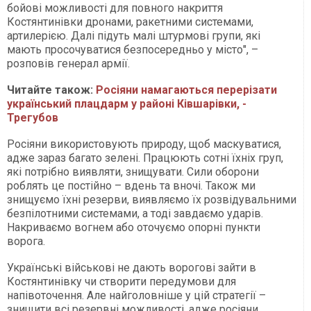
бойові можливості для повного накриття
Костянтинівки дронами, ракетними системами,
артилерією. Далі підуть малі штурмові групи, які
мають просочуватися безпосередньо у місто", –
розповів генерал армії.
Читайте також:
Росіяни намагаються перерізати
український плацдарм у районі Ківшарівки, -
Трегубов
Росіяни використовують природу, щоб маскуватися,
адже зараз багато зелені. Працюють сотні їхніх груп,
які потрібно виявляти, знищувати. Сили оборони
роблять це постійно – вдень та вночі. Також ми
знищуємо їхні резерви, виявляємо їх розвідувальними
безпілотними системами, а тоді завдаємо ударів.
Накриваємо вогнем або оточуємо опорні пункти
ворога.
Українські військові не дають ворогові зайти в
Костянтинівку чи створити передумови для
напівоточення. Але найголовніше у цій стратегії –
знищити всі резервні можливості, адже росіяни