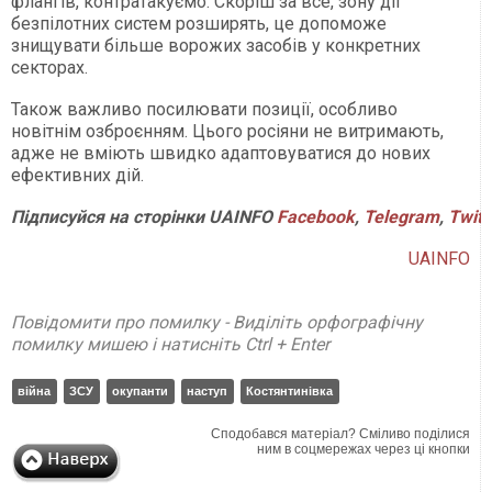
флангів, контратакуємо. Скоріш за все, зону дії
безпілотних систем розширять, це допоможе
знищувати більше ворожих засобів у конкретних
секторах.
Також важливо посилювати позиції, особливо
новітнім озброєнням. Цього росіяни не витримають,
адже не вміють швидко адаптовуватися до нових
ефективних дій.
Підписуйся
на
сторінки
UAINFO
Facebook
,
Telegram
,
Twitt
UAINFO
Повідомити про помилку - Виділіть орфографічну
помилку мишею і натисніть Ctrl + Enter
війна
ЗСУ
окупанти
наступ
Костянтинівка
Сподобався матеріал? Сміливо поділися
ним в соцмережах через ці кнопки