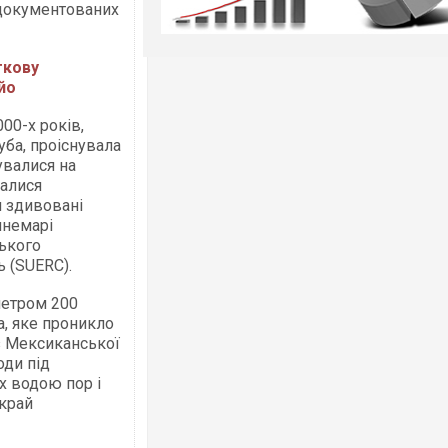
задокументованих
ткову
йо
00-х років,
уба, проіснувала
увалися на
жалися
и здивовані
ннемарі
ського
 (SUERC).
метром 200
а, яке проникло
з Мексиканської
оди під
х водою пор і
вкрай