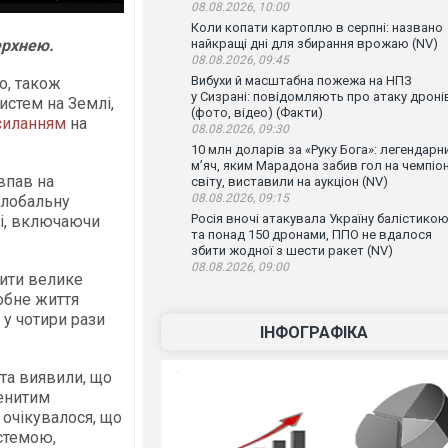
08.08.2026, 10:00
Коли копати картоплю в серпні: названо
ерхнею.
найкращі дні для збирання врожаю (NV)
08.08.2026, 09:45
Вибухи й масштабна пожежа на НПЗ
о, також
у Сизрані: повідомляють про атаку дроні
истем на Землі,
(фото, відео) (Факти)
силанням
на
08.08.2026, 09:30
10 млн доларів за «Руку Бога»: легендарн
м’яч, яким Марадона забив гол на чемпіон
впав на
світу, виставили на аукціон (NV)
08.08.2026, 09:15
глобальну
Росія вночі атакувала Україну балістико
лі, включаючи
та понад 150 дронами, ППО не вдалося
збити жодної з шести ракет (NV)
08.08.2026, 09:00
рити велике
обне життя
у чотири рази
ІНФОГРАФІКА
та виявили, що
менитим
 очікувалося, що
стемою,