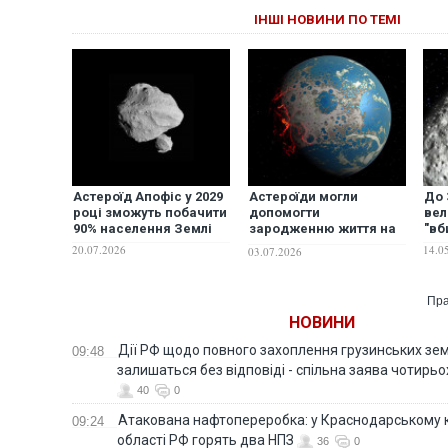
ІНШІ НОВИНИ ПО ТЕМІ
Астероїд Апофіс у 2029
Астероїди могли
До 
році зможуть побачити
допомогти
вел
90% населення Землі
зародженню життя на
"вб
Землі, — дослідження
20.07.2026
14.0
03.07.2026
Пра
НОВИНИ
Дії РФ щодо повного захоплення грузинських зе
09:48
залишаться без відповіді - спільна заява чотирьо
40
0
Атакована нафтопереробка: у Краснодарському к
09:24
області РФ горять два НПЗ
36
0