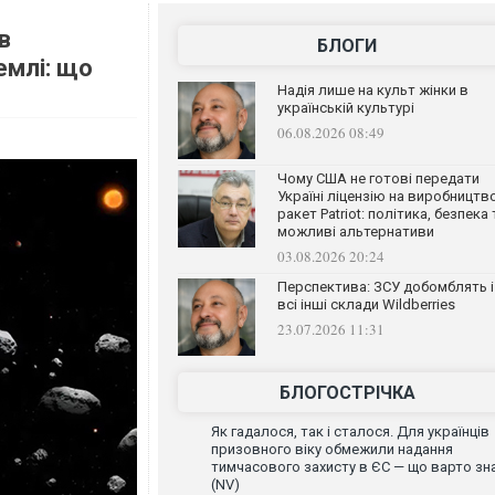
в
БЛОГИ
емлі: що
Надія лише на культ жінки в
українській культурі
06.08.2026 08:49
Чому США не готові передати
Україні ліцензію на виробництв
ракет Patriot: політика, безпека 
можливі альтернативи
03.08.2026 20:24
Перспектива: ЗСУ добомблять і
всі інші склади Wildberries
23.07.2026 11:31
БЛОГОСТРІЧКА
Як гадалося, так і сталося. Для українців
призовного віку обмежили надання
тимчасового захисту в ЄС — що варто зн
(NV)