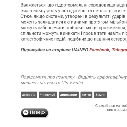
Вважається, що гідротермальні середовища відіг
вирішальну роль у походженні та еволюції життя 
Отже, якщо системи, утворені в результаті ударів
можуть залишатися активними протягом мільйоні
можуть забезпечити стабільні місця проживання, 
спільноти можуть виникати і процвітати навіть пі
катастрофічних подій, подібних до падіння астеро
Підписуйся
на
сторінки
UAINFO
Facebook
,
Telegr
Повідомити про помилку - Виділіть орфографічн
мишею і натисніть Ctrl + Enter
астероїд
Чиксулуб
динозаври
життя
Земля
Сподобався матері
ним в соцме