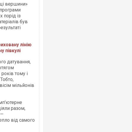
ьці вершини»
 програми
 порід із
теріалів був
езультаті
Ворог завдав комбінованого удару по
двоє поранених. Ще десятеро постра
після атаки БПЛА по ринку на Сумщині
риховану лінію
у півкулі
го датування,
отягом
 років тому і
Тобто,
вісім мільйонів
омп'ютерне
іяли разом,
Вже вивели на тести: Ferrari готує оно
 —
позашляховика Purosangue. ВІДЕО
епло від самого