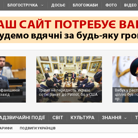
БЛОГОСТРІЧКА
ДОСЬЄ
БЛОГОЖАБИ
ФОТО
ВІДЕО
ефанішиній
Трамп не передасть Україні
Вибух у рес
захід
сотні ракет до Patriot, бо у США
ціллю був г
...
пр...
АДЗВИЧАЙНІ ПОДІЇ
СВІТ
КУЛЬТУРА
ЗНАННЯ
ТАРИФИ
ПОДВИГИ УКРАЇНЦІВ