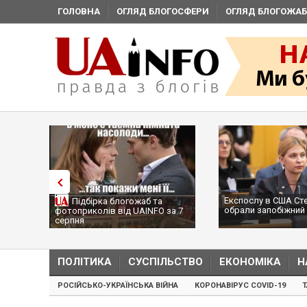
ГОЛОВНА
ОГЛЯД БЛОГОСФЕРИ
ОГЛЯД БЛОГОЖАБ
Експослу в США Ст
Підбірка блогожаб та
обрали запобіжний 
фотоприколів від UAINFO за 7
серпня
ПОЛІТИКА
СУСПІЛЬСТВО
ЕКОНОМІКА
Н
РОСІЙСЬКО-УКРАЇНСЬКА ВІЙНА
КОРОНАВІРУС COVID-19