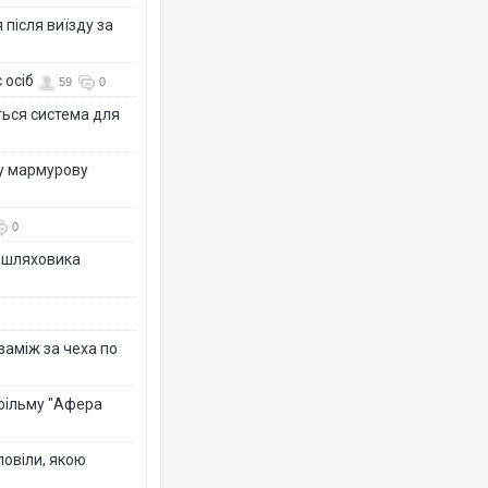
після виїзду за
 осіб
59
0
ться система для
ву мармурову
0
зашляховика
 заміж за чеха по
 фільму "Афера
повіли, якою