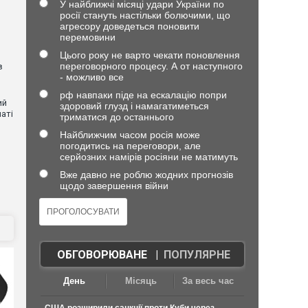
У найближчі місяці удари України по
росії стануть настільки болючими, що
агресору доведеться поновити
перемовини
Цього року не варто чекати поновлення
переговорного процесу. А от наступного
в
- можливо все
рф навпаки піде на ескалацію попри
ий
здоровий глузд і намагатиметься
аті
триматися до останнього
Найближчим часом росія може
погодитись на переговори, але
ю
серйозних намірів росіяни не матимуть
Вже давно не роблю жодних прогнозів
щодо завершення війни
ОБГОВОРЮВАНЕ
|
ПОПУЛЯРНЕ
День
Місяць
За весь час