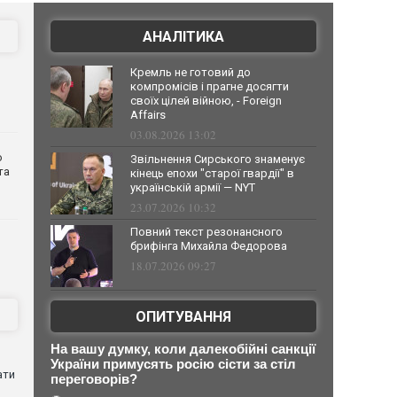
АНАЛІТИКА
Кремль не готовий до
компромісів і прагне досягти
своїх цілей війною, - Foreign
Affairs
03.08.2026 13:02
о
Звільнення Сирського знаменує
та
кінець епохи "старої гвардії" в
українській армії — NYT
23.07.2026 10:32
Повний текст резонансного
брифінга Михайла Федорова
18.07.2026 09:27
ОПИТУВАННЯ
На вашу думку, коли далекобійні санкції
України примусять росію сісти за стіл
ати
переговорів?