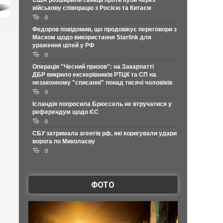
США розширили санкції проти Куби через
військову співпрацю з Росією та Китаєм
0
Федоров повідомив, що продовжує переговори з
Маском щодо використання Starlink для
ураження цілей у РФ
0
Операція "Чесний призов": на Закарпатті
ДБР викрило екскерівників РТЦК та СП на
незаконному "списанні" понад тисячі чоловіків
0
Ісландія попросила Брюссель не втручатися у
референдум щодо ЄС
0
СБУ затримала агентів рф, які коригували удари
ворога по Миколаєву
0
ФОТО