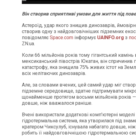
Він створив сприятливі умови для життя під пов
Астероїд, удар якого знищив динозаврів, ймовірн
створив одну з найдовговічніших підземних екос
повідомляє
Space.com
інформує
UAINFO.org
з
по
ZN.ua.
Коли 66 мільйонів років тому гігантський камінь 
мексиканський півострів Юкатан, він спричинив 
катастрофу, яка знищила 75% живих істот на Зем
всіх нелітаючих динозаврів.
Але, за словами вчених, цей самий удар міг ство
підземне середовище, здатне підтримувати мікр
щонайменше протягом восьми мільйонів років — 
довше, ніж вважалося раніше.
Вчені використали додаткові комп'ютерні моделі 
гідротермальна система, яка утворилася під зна
кратером Чиксулуб, існувала набагато довше, ніж
робить її найдовговічнішою гідротермальною си