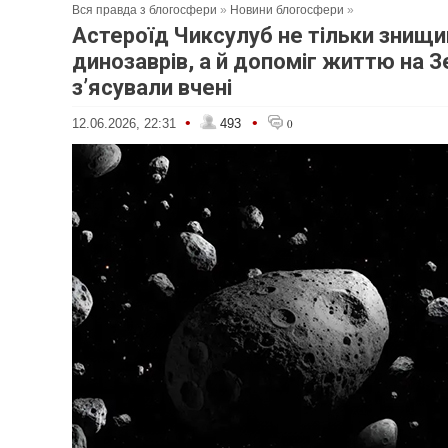
Вся правда з блогосфери
»
Новини блогосфери
»
Астероїд Чиксулуб не тільки знищи
динозаврів, а й допоміг життю на З
з’ясували вчені
•
•
12.06.2026, 22:31
493
0