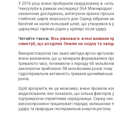
У 2016 році вчені пробурили свердловину в «кіл
Чиксулуба в рамках експедиції 364 Міжнародної
океанічних досліджень, витягуючи зразки гірських
глибоких шарів морського дна. Серед зібраних ма
багатий на калій польовий шпат, що утворився в р
циркуляції гарячих рідин у кратері після удару.
Читайте також:
Вісь рівноваги: вчені виявили п
симетрії, що розділяє Землю на східну та західн
Використовуючи так звані методи аргон-аргоново
вчені визначили, що ці мінерали формувалися пр
тривалого часу, починаючи з періоду 66 мільйонів
закінчуючи приблизно 58 мільйонами років тому. 
гідротермальна активність тривала щонайменше 
років.
Щоб зрозуміти, як це можливо, вчені провели к
моделювання, яке показало, що кілька факторів д
підтримуючи сприятливе середовище. Серед них
високопроникні тріщинуваті породи, залишкове т
удару та природна геотермальна енергія регіону.