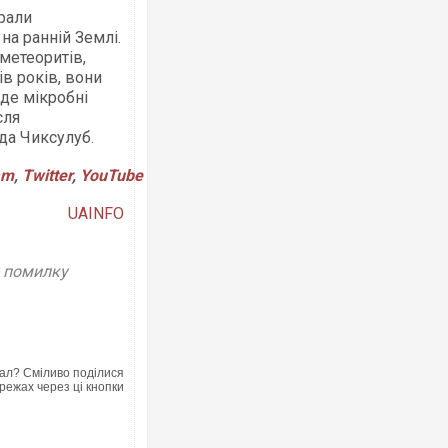
рали
на ранній Землі.
 метеоритів,
в років, вони
де мікробні
сля
їда Чиксулуб.
am
,
Twitter
,
YouTube
UAINFO
у помилку
ал? Сміливо поділися
режах через ці кнопки