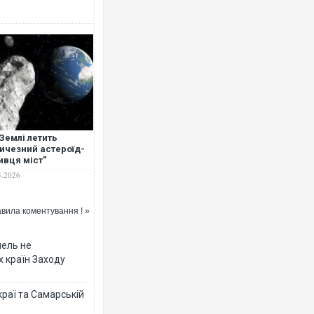
Землі летить
ичезний астероїд-
ивця міст"
5.2026
вила коментування ! »
мель не
х країн Заходу
раї та Самарській