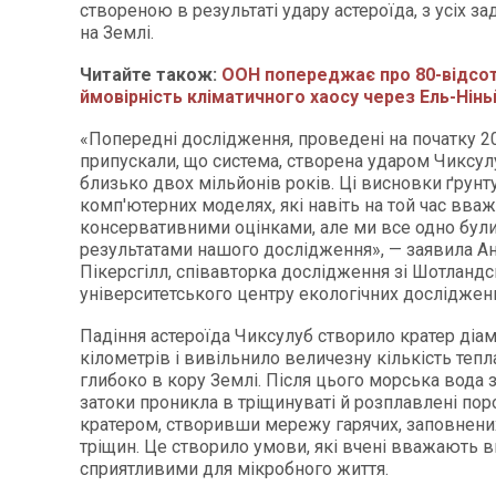
створеною в результаті удару астероїда, з усіх 
на Землі.
Читайте також:
ООН попереджає про 80-відсо
ймовірність кліматичного хаосу через Ель-Нінь
«Попередні дослідження, проведені на початку 20
припускали, що система, створена ударом Чиксул
близько двох мільйонів років. Ці висновки ґрунт
комп'ютерних моделях, які навіть на той час вва
консервативними оцінками, але ми все одно бул
результатами нашого дослідження», — заявила А
Пікерсгілл, співавторка дослідження зі Шотланд
університетського центру екологічних досліджень
Падіння астероїда Чиксулуб створило кратер діа
кілометрів і вивільнило величезну кількість тепл
глибоко в кору Землі. Після цього морська вода 
затоки проникла в тріщинуваті й розплавлені пор
кратером, створивши мережу гарячих, заповнени
тріщин. Це створило умови, які вчені вважають 
сприятливими для мікробного життя.