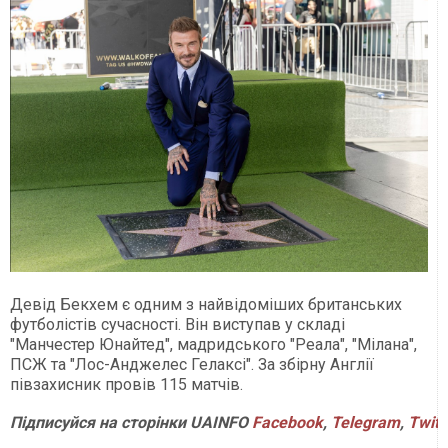
Девід Бекхем є одним з найвідоміших британських
футболістів сучасності. Він виступав у складі
"Манчестер Юнайтед", мадридського "Реала", "Мілана",
ПСЖ та "Лос-Анджелес Гелаксі". За збірну Англії
півзахисник провів 115 матчів.
Підписуйся
на
сторінки
UAINFO
Facebook
,
Telegram
,
Twitt