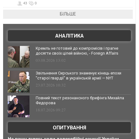
43
0
БІЛЬШЕ
АНАЛІТИКА
Кремль не готовий до компромісів і прагне
досягти своїх цілей війною, - Foreign Affairs
03.08.2026 13:02
Звільнення Сирського знаменує кінець епохи
"старої гвардії" в українській армії — NYT
23.07.2026 10:32
Повний текст резонансного брифінга Михайла
Федорова
18.07.2026 09:27
ОПИТУВАННЯ
На вашу думку, коли далекобійні санкції України