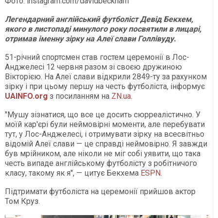
Фото: instagram.com/davidbeckham
Легендарний англійський футболіст Девід Бекхем,
якого в листопаді минулого року посвятили в лицарі,
отримав іменну зірку на Алеї слави Голлівуду.
51-річний спортсмен став гостем церемонії в Лос-
Анджелесі 12 червня разом зі своєю дружиною
Вікторією. На Алеї слави відкрили 2849-ту за рахунком
зірку і при цьому першу на честь футболіста, інформує
UAINFO.
org
з посиланням на
ZN.ua
.
"Мушу зізнатися, що все це досить сюрреалістично. У
моїй кар'єрі були неймовірні моменти, але перебувати
тут, у Лос-Анджелесі, і отримувати зірку на всесвітньо
відомій Алеї слави — це справді неймовірно. Я завжди
був мрійником, але ніколи не міг собі уявити, що така
честь випаде англійському футболісту з робітничого
класу, такому як я", — цитує Бекхема
ESPN
.
Підтримати футболіста на церемонії прийшов актор
Том Круз.