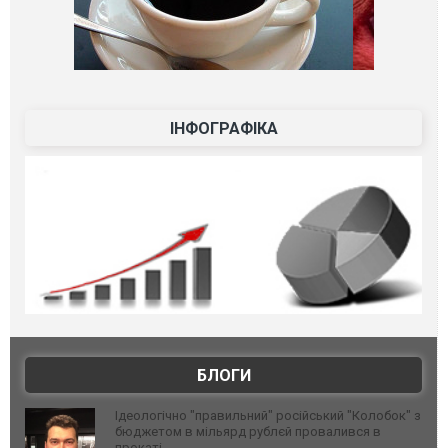
ІНФОГРАФІКА
БЛОГИ
Ідеологічно "правильний" російський "Колобок" з
бюджетом в мільярд рублєй провалився в
прокаті