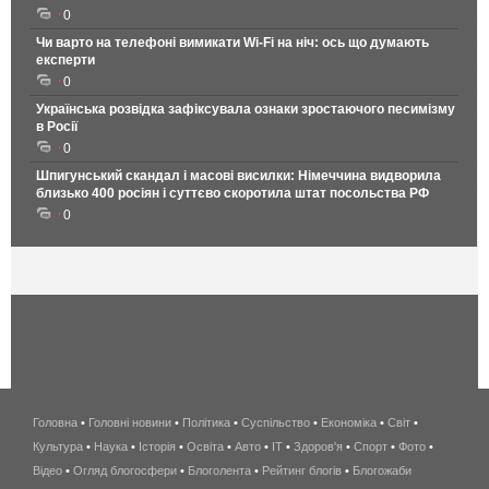
0
Чи варто на телефонi вимикати Wi-Fi на ніч: ось що думають
експерти
0
Українська розвідка зафіксувала ознаки зростаючого песимізму
в Росії
0
Шпигунський скандал і масові висилки: Німеччина видворила
близько 400 росіян і суттєво скоротила штат посольства РФ
0
Головна
•
Головні новини
•
Політика
•
Суспільство
•
Економіка
беспроводной
•
Світ
•
Культура
•
Наука
•
Історія
•
Освіта
•
Авто
•
IT
•
Здоров'я
интернет
•
Спорт
•
Фото
•
Відео
•
Огляд блогосфери
•
Блоголента
•
Рейтинг блогів
киев
•
Блогожаби