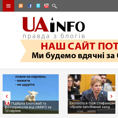
Експослу в США Стефанішині
Підбірка блогожаб та
обрали запобіжний захід
фотоприколів від UAINFO за
10 серпня