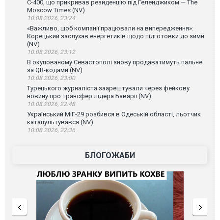
С-400, що прикривав резиденцію під Геленджиком — The
Moscow Times (NV)
10.08.2026, 23:24
«Важливо, щоб компанії працювали на випередження»:
Корецький заслухав енергетиків щодо підготовки до зими
(NV)
10.08.2026, 23:12
В окупованому Севастополі знову продаватимуть пальне
за QR-кодами (NV)
10.08.2026, 23:00
Турецького журналіста заарештували через фейкову
новину про трансфер лідера Баварії (NV)
10.08.2026, 22:48
Український МіГ-29 розбився в Одеській області, льотчик
катапультувався (NV)
10.08.2026, 22:36
БЛОГОЖАБИ