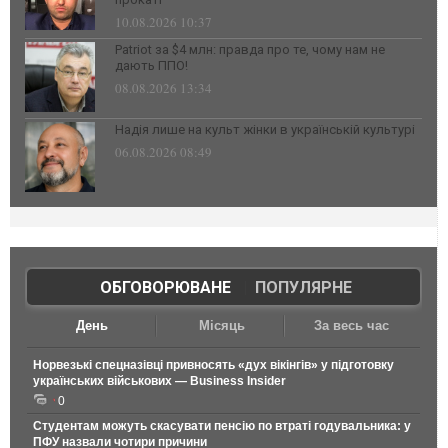
10.08.2026 10:37
Patriot за $4 млн: правда про те, чому нам не
дають ППО!
08.08.2026 13:34
Надія лише на культ жінки в українській культурі
06.08.2026 08:49
ОБГОВОРЮВАНЕ
|
ПОПУЛЯРНЕ
День
Місяць
За весь час
Норвезькі спецназівці привносять «дух вікінгів» у підготовку
українських військових — Business Insider
0
Студентам можуть скасувати пенсію по втраті годувальника: у
ПФУ назвали чотири причини