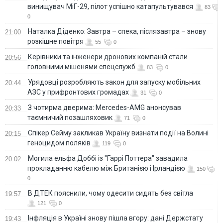
винищувач МіГ-29, пілот успішно катапультувався
83
0
Наталка Діденко: Завтра – спека, післязавтра – знову
21:00
розкішне повітря
55
0
Керівники та інженери дронових компаній стали
20:56
головними мішенями спецслужб
83
0
Урядовці розробляють закон для запуску мобільних
20:44
АЗС у прифронтових громадах
31
0
З чотирма дверима: Mercedes-AMG анонсував
20:33
таємничий позашляховик
71
0
Спікер Сейму закликав Україну визнати події на Волині
20:15
геноцидом поляків
119
0
Могила ельфа Доббі із "Гаррі Поттера" завадила
20:02
прокладанню кабелю між Британією і Ірландією
150
0
В ДТЕК пояснили, чому одесити сидять без світла
19:57
121
0
Інфляція в Україні знову пішла вгору: дані Держстату
19:43