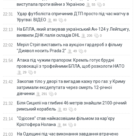
виступала проти війни з Україною
55
0
Удар футболіста спричинив ДТП просто під час матчу в
22:31
Уругваї. ВІДЕО
80
0
На БПЛА, який атакував український Ан-124 у Лейпцигу,
22:13
виявили ДНК палія складів DHL
206
0
Меріл Стріп виставить на аукціон гардероб з фільму
22:02
"Диявол носить Prada 2"
49
0
Атака під чужим прапором: Кремль готує брудні
21:54
провокації з трофейними БПЛА, щоб розколоти НАТО
29
0
Закопав тіло у дворі та вигадав казку про газ: у Криму
21:42
затримали ексдепутата через смерть 12-річної
дівчинки
291
0
Біля Сицилії на глибині 46 метрів знайшли 2100-річний
21:32
римський корабель
83
0
"Одіссея" став найкасовішим фільмом за кар'єру
21:14
Крістофера Нолана
84
0
На Одещині під час виконання завдання втрачено
21:03