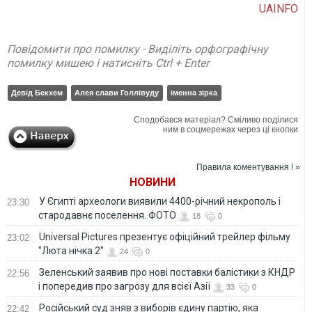
UAINFO
Повідомити про помилку - Виділіть орфографічну
помилку мишею і натисніть Ctrl + Enter
Девід Бекхем
Алея слави Голлівуду
іменна зірка
Сподобався матеріал? Сміливо поділися
ним в соцмережах через ці кнопки
Правила коментування ! »
НОВИНИ
У Єгипті археологи виявили 4400-річний некрополь і
23:30
стародавнє поселення. ФОТО
18
0
Universal Pictures презентує офіційний трейлер фільму
23:02
"Люта нічка 2"
24
0
Зеленський заявив про нові поставки балістики з КНДР
22:56
і попередив про загрозу для всієї Азії
33
0
Російський суд зняв з виборів єдину партію, яка
22:42