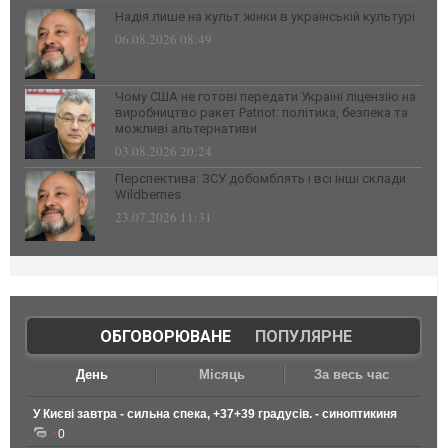
Надія лише на культ жінки в українській культурі
06.08.2026 08:49
Чому США не готові передати Україні ліцензію на
виробництво ракет Patriot: політика, безпека та
можливі альтернативи
03.08.2026 20:24
Перспектива: ЗСУ добомблять і всі інші склади
Wildberries
23.07.2026 11:31
ОБГОВОРЮВАНЕ
|
ПОПУЛЯРНЕ
День
Місяць
За весь час
У Києві завтра - сильна спека, +37+39 градусів. - синоптикиня
0