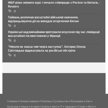
ФБР різко змінило курс і почало співпрацю з Росією та Китаєм, -
Reuters
0
Тайвань розпочав масштабні військові навчання,
відпрацьовуючи дії на випадок вторгнення Китаю
0
Українські надзвичайники врятували козуленя під час ліквідації
масштабної лісової пожежі у Франції
0
"Ніколи не знаєш чия черга наступна". Акторка Олена
Світлицька відреагувала на російські обстріли
0
Головна
•
Головні новини
•
Політика
•
Суспільство
•
Економіка
беспроводной
•
Світ
•
Культура
•
Наука
•
Історія
•
Освіта
•
Авто
•
IT
•
Здоров'я
интернет
•
Спорт
•
Фото
•