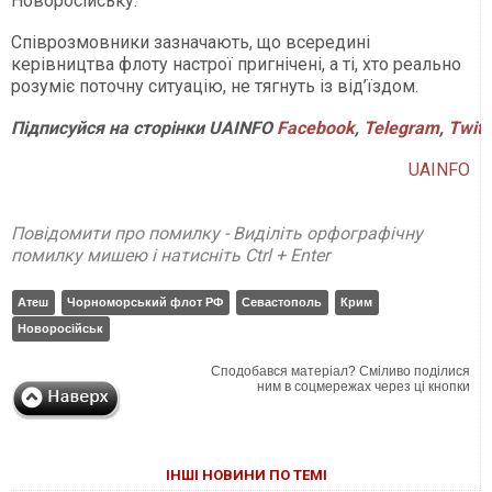
Новоросійську.
Співрозмовники зазначають, що всередині
керівництва флоту настрої пригнічені, а ті, хто реально
розуміє поточну ситуацію, не тягнуть із від’їздом.
Підписуйся
на
сторінки
UAINFO
Facebook
,
Telegram
,
Twitt
UAINFO
Повідомити про помилку - Виділіть орфографічну
помилку мишею і натисніть Ctrl + Enter
Атеш
Чорноморський флот РФ
Севастополь
Крим
Новоросійськ
Сподобався матеріал? Сміливо поділися
ним в соцмережах через ці кнопки
ІНШІ НОВИНИ ПО ТЕМІ