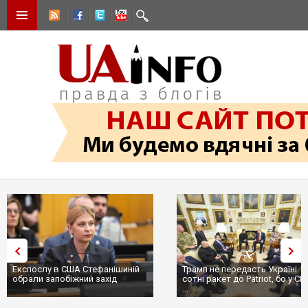
Експослу в США Стефанішиній
Трамп не передасть Україні
обрали запобіжний захід
сотні ракет до Patriot, бо у С
...