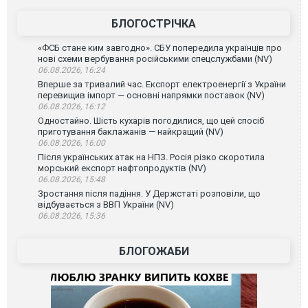
БЛОГОСТРІЧКА
«ФСБ стане ким завгодно». СБУ попередила українців про
нові схеми вербування російськими спецслужбами (NV)
06.08.2026, 16:24
Вперше за тривалий час. Експорт електроенергії з України
перевищив імпорт — основні напрямки поставок (NV)
06.08.2026, 16:12
Одностайно. Шість кухарів погодилися, що цей спосіб
приготування баклажанів — найкращий (NV)
06.08.2026, 16:00
Після українських атак на НПЗ. Росія різко скоротила
морський експорт нафтопродуктів (NV)
06.08.2026, 15:48
Зростання після падіння. У Держстаті розповіли, що
відбувається з ВВП України (NV)
06.08.2026, 15:36
БЛОГОЖАБИ