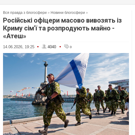
Вся правда з блогосфери
»
Новини блогосфери
»
Російські офіцери масово вивозять із
Криму сім'ї та розпродують майно -
«Атеш»
•
•
14.06.2026, 19:25
4040
0