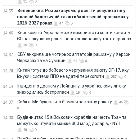
31
0
Зеленський: Розраховуємо досягти результатів у
14:55
власній балістичній та антибалістичній програмах у
2026-2027 роках
47
0
Єврокомісія: Україна може використати кошти кредиту
14:46
ЄС на закупівлю ракет-перехоплювачів у третіх країнах
30
0
СБУ викрила ще чотирьох агітаторів рашизму у Херсоні,
14:37
Черкасах та на Сумщині
54
0
Китай готує до бойового чергування ракету DF-17, яку
14:28
існуючі системи ППО не здатні перехопити
287
0
Інцидент з дроном у Лейпцигу: в українському літаку
14:14
знаходились боєприпаси
194
0
Сибіга: Ми буквально б’ємося за кожну ракету
14:07
45
0
Будівництво 15 військових кораблів на честь Трампа
14:00
можуть коштувати майже 300 млрд доларів, - NYT
49
0