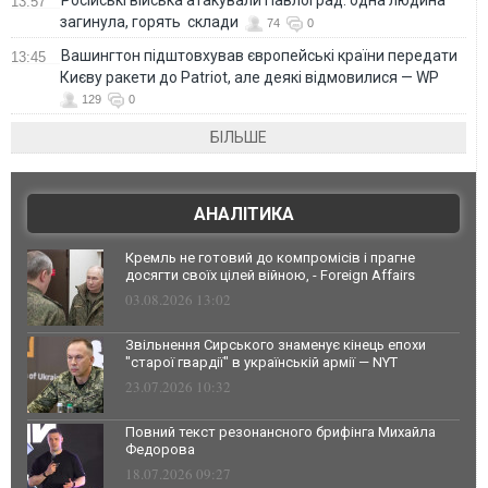
Російські війська атакували Павлоград: одна людина
13:57
загинула, горять склади
74
0
Вашингтон підштовхував європейські країни передати
13:45
Києву ракети до Patriot, але деякі відмовилися — WP
129
0
БІЛЬШЕ
АНАЛІТИКА
Кремль не готовий до компромісів і прагне
досягти своїх цілей війною, - Foreign Affairs
03.08.2026 13:02
Звільнення Сирського знаменує кінець епохи
"старої гвардії" в українській армії — NYT
23.07.2026 10:32
Повний текст резонансного брифінга Михайла
Федорова
18.07.2026 09:27