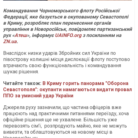
Командування Чорноморського флоту Російської
Федерації, яке базується в окупованому Севастополі
в Криму, розробляє план перенесення органів
управління в Новоросійськ, повідомляє партизанський
рух «
Атеш
», інформує
UAINFO.org
з посиланням на
ZN.ua
.
Внаслідок низки ударів Збройних сил України по
півострову колишні місця дислокації флоту поступово
втрачають свою функціональність і командування
шукає рішення.
Читайте також:
В Криму горить панорама "Оборона
Севастополя": окупанти намагаються видати провал
ППО за умисний удар України
Джерела руху зазначили, що частина офіцерів вже
працюють над практичними питаннями переїзду, хоча
офіційне рішення ще не ухвалене. Більшість уже
перевозять сім’ї, розпродують майно, яке не можуть
вивезти, та облаштовуються на новому місці в