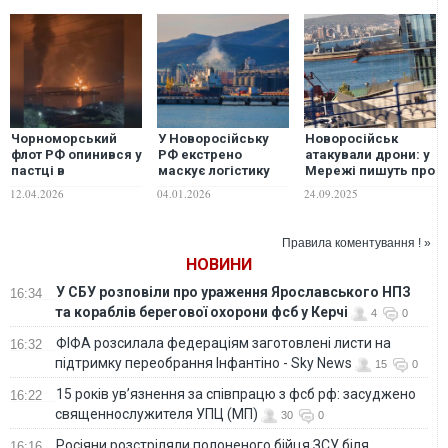
Чорноморський
У Новоросійську
Новоросійськ
флот РФ опинився у
РФ екстрено
атакували дрони: у
пастці в
маскує логістику
Мережі пишуть про
Новоросійську,
Чорноморського
удар по базі
12.04.2026
04.01.2026
24.09.2025
відступати нема
флоту
Чорноморського
куди — ЗМІ
флоту. ФОТО. ВІДЕО
Правила коментування ! »
НОВИНИ
У СБУ розповіли про ураження Ярославського НПЗ
16:34
та кораблів берегової охорони фсб у Керчі
4
0
ФІФА розсилала федераціям заготовлені листи на
16:32
підтримку переобрання Інфантіно - Sky News
15
0
15 років ув’язнення за співпрацю з фсб рф: засуджено
16:22
священнослужителя УПЦ (МП)
30
0
Росіяни розстріляли полоненого бійця ЗСУ біля
16:16