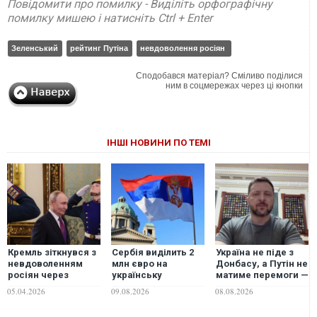
Повідомити про помилку - Виділіть орфографічну
помилку мишею і натисніть Ctrl + Enter
Зеленський
рейтинг Путіна
невдоволення росіян
Сподобався матеріал? Сміливо поділися
ним в соцмережах через ці кнопки
ІНШІ НОВИНИ ПО ТЕМІ
Кремль зіткнувся з
Сербія виділить 2
Україна не піде з
невдоволенням
млн євро на
Донбасу, а Путін не
росіян через
українську
матиме перемоги —
посилення
енергетику та
Зеленський про
05.04.2026
09.08.2026
08.08.2026
цензури, рейтинг
візьме участь у
ситуацію на фронті
Путіна падає — ISW
відновленні одного
та гарантії США