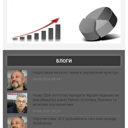
БЛОГИ
Надія лише на культ жінки в українській культурі
06.08.2026 08:49
Чому США не готові передати Україні ліцензію на
виробництво ракет Patriot: політика, безпека та
можливі альтернативи
03.08.2026 20:24
Перспектива: ЗСУ добомблять і всі інші склади
Wildberries