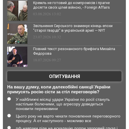
Кремль не готовий до компромісів і прагне
досягти своїх цілей війною, - Foreign Affairs
03.08.2026 13:02
Звільнення Сирського знаменує кінець епохи
"старої гвардії" в українській армії — NYT
23.07.2026 10:32
Повний текст резонансного брифінга Михайла
Федорова
18.07.2026 09:27
ОПИТУВАННЯ
На вашу думку, коли далекобійні санкції України
примусять росію сісти за стіл переговорів?
У найближчі місяці удари України по росії стануть
настільки болючими, що агресору доведеться
поновити перемовини
Цього року не варто чекати поновлення переговорного
процесу. А от наступного - можливо все
рф навпаки піде на ескалацію попри здоровий глузд і