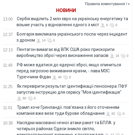
з міст
Правила коментування ! »
НОВИНИ
Сербія виділить 2 млн євро на українську енергетику та
13:00
візьме участь у відновленні одного з міст
6
0
Болгарія викликала українського посла через інцидент
12:37
з дроном
14
0
Пентагон вимагає від ВПК США різко прискорити
12:13
виробництво зброї через виснаження запасів
18
0
РФ може вдатися до ядерної зброї, якщо опиниться
11:49
перед загрозою виживання країни, - лава МЗС
Туреччини Фідан
48
0
Як перевірити результат ідентифікації пенсіонера: ПФУ
11:25
запустив інструкцію для сервісу "Моя ідентифікація"
80
0
Трамп хоче Гренландії: пов'язана з його оточенням
11:01
компанія вже везе туди бурове обладнання
82
0
Наслідки масованої нічної атаки ракет та БПЛА: у
10:38
чотирьох районах Одеси зникло світло,
електротранспорт зупинено, є постраждалі
47
0