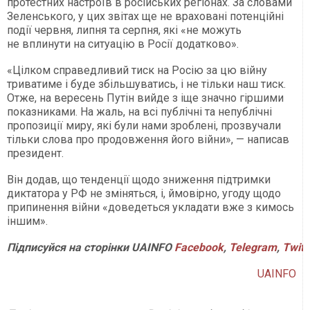
протестних настроїв в російських регіонах. За словами
Зеленського, у цих звітах ще не враховані потенційні
події червня, липня та серпня, які «не можуть
не вплинути на ситуацію в Росії додатково».
«Цілком справедливий тиск на Росію за цю війну
триватиме і буде збільшуватись, і не тільки наш тиск.
Отже, на вересень Путін вийде з іще значно гіршими
показниками. На жаль, на всі публічні та непублічні
пропозиції миру, які були нами зроблені, прозвучали
тільки слова про продовження його війни», — написав
президент.
Він додав, що тенденції щодо зниження підтримки
диктатора у РФ не зміняться, і, ймовірно, угоду щодо
припинення війни «доведеться укладати вже з кимось
іншим».
Підписуйся
на
сторінки
UAINFO
Facebook
,
Telegram
,
Twitt
UAINFO