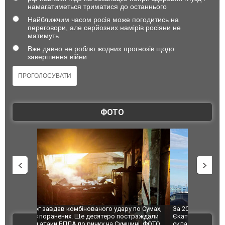
намагатиметься триматися до останнього
Найближчим часом росія може погодитись на
переговори, але серйозних намірів росіяни не
матимуть
Вже давно не роблю жодних прогнозів щодо
завершення війни
ФОТО
по Сумах,
За 2000 кілометрів від кордону з Україною: в
"Мої іграш
траждали
Єкатеринбурзі після атаки дронів загорівся
суперкарів
ВІДЕО
ині. ФОТО
склад Wildberries. ФОТО. ВІДЕО