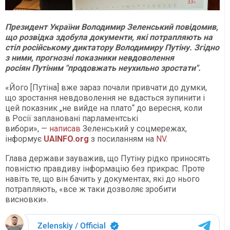
Президент України Володимир Зеленський повідомив,
що розвідка здобула документи, які потрапляють на
стіл російському диктатору Володимиру Путіну. Згідно
з ними, прогнозні показники невдоволення
росіян Путіним "продовжать неухильно зростати".
«Його [Путіна] вже зараз почали привчати до думки,
що зростання невдоволення не вдасться зупинити і
цей показник „не вийде на плато“ до вересня, коли
в Росії заплановані парламентські
вибори», —
написав
Зеленський у соцмережах,
інформує
UAINFO.org
з посиланням на
NV
.
Глава держави зауважив, що Путіну рідко приносять
повністю правдиву інформацію без прикрас. Проте
навіть те, що він бачить у документах, які до нього
потрапляють, «все ж таки дозволяє зробити
висновки».