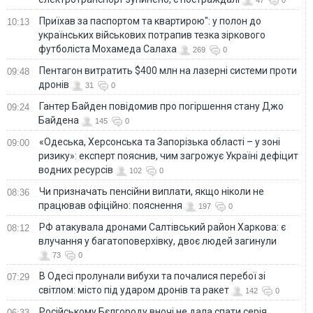
Приїхав за паспортом та квартирою": у полон до
10:13
українських військових потрапив тезка зіркового
футболіста Мохамеда Салаха
269
0
Пентагон витратить $400 млн на лазерні системи проти
09:48
дронів
31
0
Гантер Байден повідомив про погіршення стану Джо
09:24
Байдена
145
0
«Одеська, Херсонська та Запорізька області – у зоні
09:00
ризику»: експерт пояснив, чим загрожує Україні дефіцит
водних ресурсів
102
0
Чи призначать пенсійни виплати, якщо ніколи не
08:36
працював офіційно: пояснення
197
0
РФ атакувала дронами Салтівський район Харкова: є
08:12
влучання у багатоповерхівку, двоє людей загинули
73
0
В Одесі пролунали вибухи та почалися перебої зі
07:29
світлом: місто під ударом дронів та ракет
142
0
Російському Бєлгороду вночі не дала спати серія
06:33