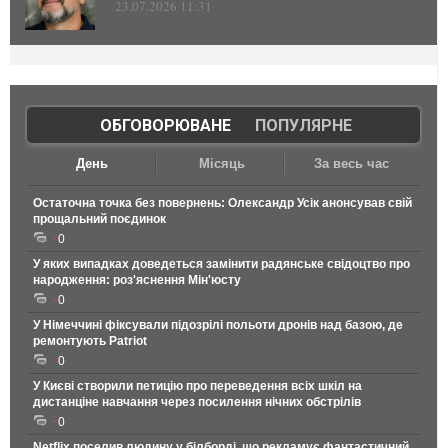
23.07.2026 11:31
ОБГОВОРЮВАНЕ
|
ПОПУЛЯРНЕ
День
Місяць
За весь час
Остаточна точка без повернень: Олександр Усік анонсував свій
прощальний поєдинок
0
У яких випадках доведеться замінити радянське свідоцтво про
народження: роз'яснення Мін'юсту
0
У Німеччині фіксували підозрілі польоти дронів над базою, де
ремонтують Patriot
0
У Києві створили петицію про переведення всіх шкіл на
дистанціне навчання через посилення нічних обстрілів
0
Netflix поселив людину у білборді, що рекламує фантастичний