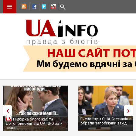
Експослу в США Стефанішині
Підбірка блогожаб та
обрали запобіжний захід
фотоприколів від UAINFO за 7
серпня