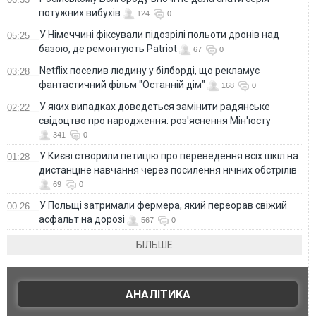
потужних вибухів
124
0
У Німеччині фіксували підозрілі польоти дронів над
05:25
базою, де ремонтують Patriot
67
0
Netflix поселив людину у білборді, що рекламує
03:28
фантастичний фільм "Останній дім"
168
0
У яких випадках доведеться замінити радянське
02:22
свідоцтво про народження: роз'яснення Мін'юсту
341
0
У Києві створили петицію про переведення всіх шкіл на
01:28
дистанціне навчання через посилення нічних обстрілів
69
0
У Польщі затримали фермера, який переорав свіжий
00:26
асфальт на дорозі
567
0
БІЛЬШЕ
АНАЛІТИКА