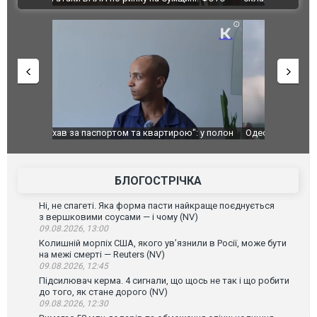
": у полон
Одесу накрила потужна злива з градом та
Вже вивели 
в тезка
ураганним вітром
позашляхов
лаха
БЛОГОСТРІЧКА
Ні, не спагеті. Яка форма пасти найкраще поєднується
з вершковими соусами — і чому (NV)
09.08.2026, 13:00
Колишній морпіх США, якого ув’язнили в Росії, може бути
на межі смерті — Reuters (NV)
09.08.2026, 12:45
Підсилювач керма. 4 сигнали, що щось не так і що робити
до того, як стане дорого (NV)
09.08.2026, 12:30