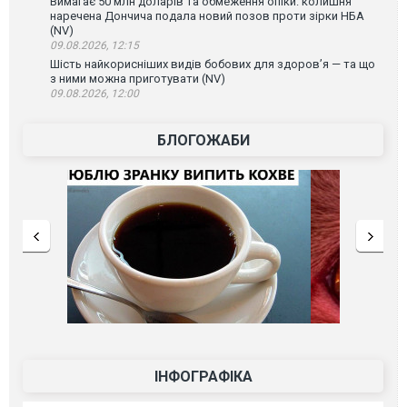
Вимагає 50 млн доларів та обмеження опіки: колишня
наречена Дончича подала новий позов проти зірки НБА
(NV)
09.08.2026, 12:15
Шість найкорисніших видів бобових для здоров’я — та що
з ними можна приготувати (NV)
09.08.2026, 12:00
БЛОГОЖАБИ
ІНФОГРАФІКА