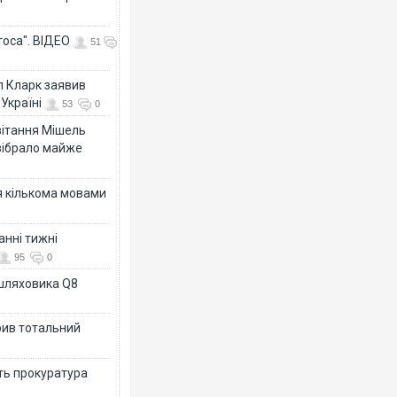
тоса". ВІДЕО
51
л Кларк заявив
Україні
53
0
ивітання Мішель
зібрало майже
я кількома мовами
анні тижні
95
0
ашляховика Q8
рив тотальний
ить прокуратура