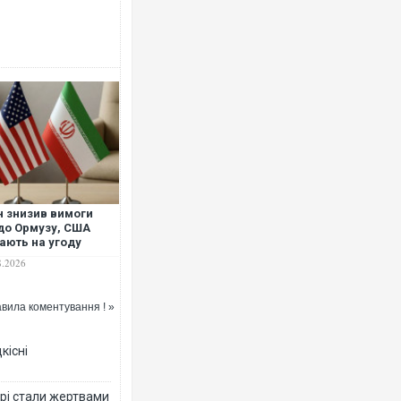
Українські надзвичайники вряту
під час ліквідації масштабної ліс
Франції
н знизив вимоги
о Ормузу, США
ають на угоду
огодні-завтра"
8.2026
вила коментування ! »
Неймар влаштував конфлікт піс
"Сантоса". ВІДЕО
кісні
рі стали жертвами