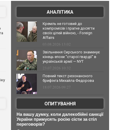
АНАЛІТИКА
Кремль не готовий до
о
компромісів і прагне досягти
та
своїх цілей війною, - Foreign
Affairs
03.08.2026 13:02
Звільнення Сирського знаменує
кінець епохи "старої гвардії" в
українській армії — NYT
23.07.2026 10:32
Повний текст резонансного
іку
брифінга Михайла Федорова
18.07.2026 09:27
ОПИТУВАННЯ
На вашу думку, коли далекобійні санкції
України примусять росію сісти за стіл
переговорів?