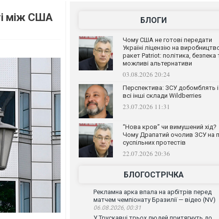
і між США
БЛОГИ
Чому США не готові передати
Україні ліцензію на виробництв
ракет Patriot: політика, безпека 
можливі альтернативи
03.08.2026 20:24
Перспектива: ЗСУ добомблять і
всі інші склади Wildberries
23.07.2026 11:31
“Нова кров” чи вимушений хід?
Чому Драпатий очолив ЗСУ на п
суспільних протестів
22.07.2026 20:36
БЛОГОСТРІЧКА
Рекламна арка впала на арбітрів перед
матчем чемпіонату Бразилії — відео (NV)
06.08.2026, 00:31
У Трускавці трьох людей притягнуть до