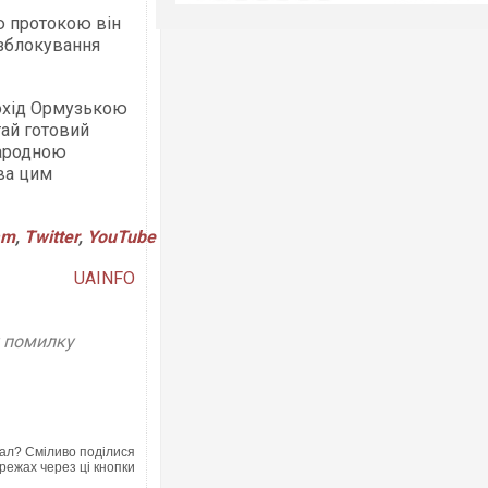
 протокою він
зблокування
рохід Ормузькою
ай готовий
народною
ва цим
am
,
Twitter
,
YouTube
UAINFO
у помилку
ал? Сміливо поділися
режах через ці кнопки