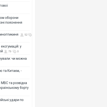
гової
тром оборони
різні пояснення
 синоптикиня
52
ексгумацій: у
ей
79
0
ізували: чи можна
ю та Китаєм, -
о МВС та розвідка
країнському борту
ійські удари по