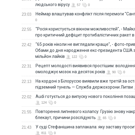
людського вірусу
57
0
Неймар влаштував конфлікт після перемоги "Сан
23:03
0
"Росія користується вікном можливостей", - Майк
22:55
про критичний дефіцит протибалістичних ракет в 
"65 років ніколи не виглядали краще", - фото-пр
22:42
Обами до дня народження екс-президента США 
мільйон лайків
122
0
Рецепт молодості виявився простішим: володінн
22:31
омолоджує мозок на десяток років
90
0
На кордоні з Білоруссю виявили вже третій за ост
22:13
підземний тунель — Служба держохорони Литви
Audi готується до випуску нового покоління поз
22:02
124
0
Повторення липневого колапсу: Грузію знову нак
21:55
блекаут, причини розслідують
65
0
У суді Стефанішина заплакала: яку заставу прос
21:43
811
0