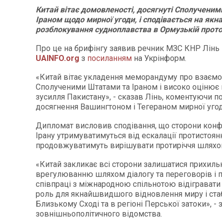
Китай вітає домовленості, досягнуті Сполучени
Іраном щодо мирної угоди, і сподівається на як
розблокування судноплавства в Ормузькій прото
Про це на брифінгу заявив речник МЗС КНР Лінь 
UAINFO.org
з
посиланням
на Укрінформ.
«Китай вітає укладення меморандуму про взаєм
Сполученими Штатами та Іраном і високо оцінює
зусилля Пакистану», - сказав Лінь, коментуючи 
досягнення Вашингтоном і Тегераном мирної угод
Дипломат висловив сподівання, що сторони конф
Ірану утримуватимуться від ескалації протистоянн
продовжуватимуть вирішувати протиріччя шляхо
«Китай закликає всі сторони залишатися прихил
врегулюванню шляхом діалогу та переговорів і 
співпраці з міжнародною спільнотою відігравати
роль для якнайшвидшого відновлення миру і стаб
Близькому Сході та в регіоні Перської затоки», -
зовнішньополітичного відомства.