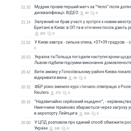
Мудрик провів перший матч за "Челсі" після допін
21:32
дискваліфікації. ВІДЕО
84
0
Залужний не брав участі у зустрічі з новим мініс
21:14
Британії в Києві: в ОП та в оточенні посла дають 
202
0
У Києві завтра - сильна спека, +37+39 градусів. -
21:02
0
Україна та Польща погодили наступні кроки щодо 
20:53
Львові підбили підсумки виконання домовленост
Витік аміаку у Голосіївському районі Києва локал
20:42
відкривати вікна
68
0
ФБР різко змінило курс і почало співпрацю з Росіє
20:32
Reuters
372
0
"Надзвичайно серйозний інцидент", - керівництв
20:16
Німеччини терміново збираються через загрозу у
в аеропорту Лейпцига
506
0
У ЦПД розповіли про єдиний спосіб обмежити рос
20:00
Україні
240
0