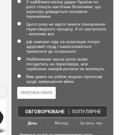
У найближчі місяці удари України по
росії стануть настільки болючими, що
агресору доведеться поновити
перемовини
Цього року не варто чекати поновлення
переговорного процесу. А от наступного
- можливо все
рф навпаки піде на ескалацію попри
здоровий глузд і намагатиметься
триматися до останнього
Найближчим часом росія може
погодитись на переговори, але
серйозних намірів росіяни не матимуть
Вже давно не роблю жодних прогнозів
щодо завершення війни
ОБГОВОРЮВАНЕ
|
ПОПУЛЯРНЕ
День
Місяць
За весь час