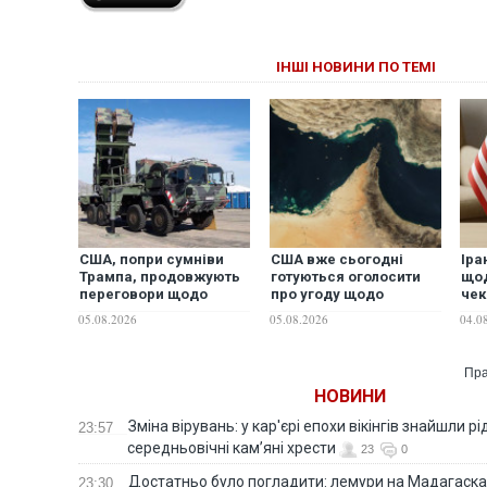
ІНШІ НОВИНИ ПО ТЕМІ
США, попри сумніви
США вже сьогодні
Іра
Трампа, продовжують
готуються оголосити
щод
переговори щодо
про угоду щодо
чек
виробництва
Ормузької протоки з
"сь
05.08.2026
05.08.2026
04.0
перехоплювачів для
Іраном, - Axios
Patriot в Україні —
Reuters
Пра
НОВИНИ
Зміна вірувань: у кар'єрі епохи вікінгів знайшли рід
23:57
середньовічні кам’яні хрести
23
0
Достатньо було погладити: лемури на Мадагаска
23:30