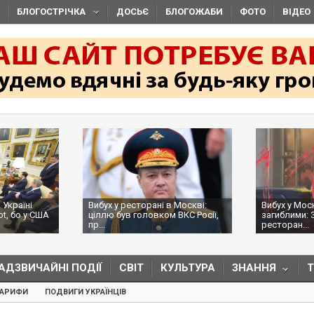
БЛОГОСТРІЧКА
ДОСЬЄ
БЛОГОЖАБИ
ФОТО
ВІДЕО
 Україні
Вибух у ресторані в Москві:
Вибух у Мос
ot, бо у США
ціллю був головком ВКС Росії,
загиблими: 
пр...
ресторан...
АДЗВИЧАЙНІ ПОДІЇ
СВІТ
КУЛЬТУРА
ЗНАННЯ
ТАРИФИ
ПОДВИГИ УКРАЇНЦІВ