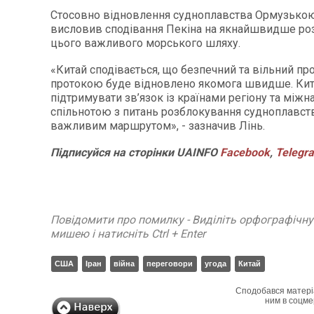
Стосовно відновлення судноплавства Ормузькою
висловив сподівання Пекіна на якнайшвидше ро
цього важливого морського шляху.
«Китай сподівається, що безпечний та вільний п
протокою буде відновлено якомога швидше. Кит
підтримувати зв’язок із країнами регіону та між
спільнотою з питань розблокування судноплавст
важливим маршрутом», - зазначив Лінь.
Підписуйся
на
сторінки
UAINFO
Facebook
,
Telegr
Повідомити про помилку - Виділіть орфографічн
мишею і натисніть Ctrl + Enter
США
Іран
війна
переговори
угода
Китай
Сподобався матері
ним в соцме