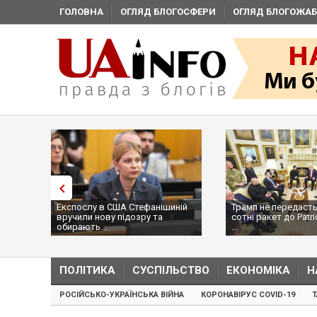
ГОЛОВНА
ОГЛЯД БЛОГОСФЕРИ
ОГЛЯД БЛОГОЖАБ
Експослу в США Стефанішиній
Трамп не передасть
вручили нову підозру та
сотні ракет до Patri
обирають...
...
ПОЛІТИКА
СУСПІЛЬСТВО
ЕКОНОМІКА
Н
РОСІЙСЬКО-УКРАЇНСЬКА ВІЙНА
КОРОНАВІРУС COVID-19