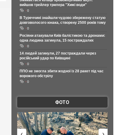
Змикається кільце кровожерливих акул:
вийшов трейлер трилера "Хижі води"
0
В Туреччині знайшли чудово збережену статую
довговолосого юнака, створену 2500 років тому
0
Росіяни атакували Київ балістикою та дронами:
одна людина загинула, 15 постраждалих
0
14 людей загинули, 27 постраждали через
російський удар по Київщині
0
ППО не змогла збити жодної із 28 ракет під час
ворожого обстрілу
0
ФОТО