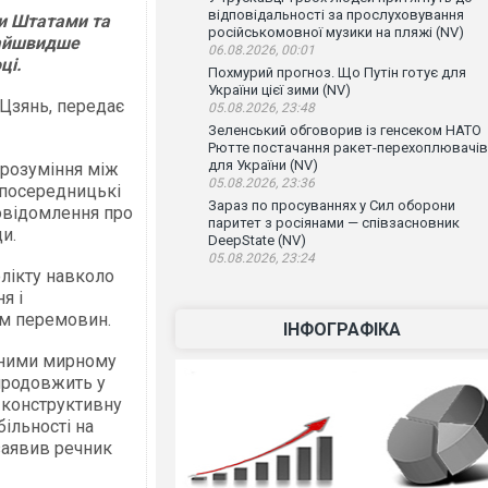
відповідальності за прослуховування
ми Штатами та
російськомовної музики на пляжі (NV)
найшвидше
06.08.2026, 00:01
ці.
Похмурий прогноз. Що Путін готує для
України цієї зими (NV)
Цзянь, передає
05.08.2026, 23:48
Зеленський обговорив із генсеком НАТО
Рютте постачання ракет-перехоплювачів
для України (NV)
орозуміння між
05.08.2026, 23:36
 посередницькі
Зараз по просуваннях у Сил оборони
повідомлення про
паритет з росіянами — співзасновник
и.
DeepState (NV)
05.08.2026, 23:24
лікту навколо
я і
м перемовин.
ІНФОГРАФІКА
ьними мирному
продовжить у
 конструктивну
ільності на
 заявив речник