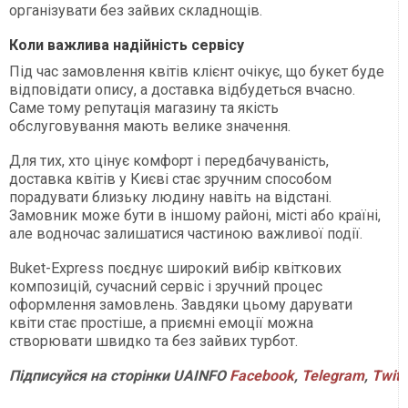
організувати без зайвих складнощів.
Коли важлива надійність сервісу
Під час замовлення квітів клієнт очікує, що букет буде
відповідати опису, а доставка відбудеться вчасно.
Саме тому репутація магазину та якість
обслуговування мають велике значення.
Для тих, хто цінує комфорт і передбачуваність,
доставка квітів у Києві стає зручним способом
порадувати близьку людину навіть на відстані.
Замовник може бути в іншому районі, місті або країні,
але водночас залишатися частиною важливої події.
Buket-Express поєднує широкий вибір квіткових
композицій, сучасний сервіс і зручний процес
оформлення замовлень. Завдяки цьому дарувати
квіти стає простіше, а приємні емоції можна
створювати швидко та без зайвих турбот.
Підписуйся
на
сторінки
UAINFO
Facebook
,
Telegram
,
Twitt