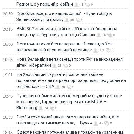
Patriot ще у перший рік війни
49
0
"Зробимо все, що в наших силах", - Вучич обіцяв
20:39
Зеленському підтримку
55
0
ВМС ЗСУ знищили російські об'єкти та обладнання
20:16
спецназу на буровій установці «Сиваш»
74
0
Остаточна точка без повернень: Олександр Усік
19:50
анонсував свій прощальний поєдинок
339
0
Нова Зеландія ввела санкції проти РФ за викрадення
19:25
дітей і кібератаки
26
0
На Херсонщині окупанти розпочали «вільне
19:01
полювання» на автотранспорт за допомогою дронів на
оптоволокні — ОВА
75
0
Туреччина обмежила рух комерційних суден у Чорне
18:45
море через Дарданелли через атаки БПЛА —
Bloomberg
74
0
Сербія хоче якнайшвидшого завершення війни, але
18:38
підстав для оптимізму немає, — Вучич
45
0
Одесу накрила потужна злива з градом та ураганним
18:15