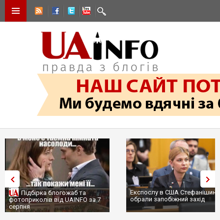
Експослу в США Стефанішині
Підбірка блогожаб та
обрали запобіжний захід
фотоприколів від UAINFO за 7
серпня