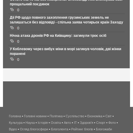
прощальний поєдинок
0
Дії РФ щодо повного захоплення грузинських земель не
залишаться без відповіді - спільна заява чотирьох країн Заходу
0
Нічна атака дронів РФ на Київщину: загинули троє осіб
0
У Коблевому через вибух міни в морі загинув чоловік, дві жінки
поранені
0
Головна
•
Головні новини
•
Політика
•
Суспільство
•
Економіка
беспроводной
•
Світ
•
Культура
•
Наука
•
Історія
•
Освіта
•
Авто
•
IT
•
Здоров'я
интернет
•
Спорт
•
Фото
•
Відео
•
Огляд блогосфери
•
Блоголента
•
Рейтинг блогів
киев
•
Блогожаби