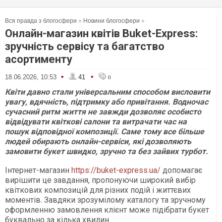
Вся правда з блогосфери
»
Новини блогосфери
»
Онлайн-магазин квітів Buket-Express:
зручність сервісу та багатство
асортименту
•
•
18.06.2026, 10:53
41
0
Квіти давно стали універсальним способом висловити
увагу, вдячність, підтримку або привітання. Водночас
сучасний ритм життя не завжди дозволяє особисто
відвідувати квіткові салони та витрачати час на
пошук відповідної композиції. Саме тому все більше
людей обирають онлайн-сервіси, які дозволяють
замовити букет швидко, зручно та без зайвих турбот.
Інтернет-магазин
https://buket-express.ua/
допомагає
вирішити це завдання, пропонуючи широкий вибір
квіткових композицій для різних подій і життєвих
моментів. Завдяки зрозумілому каталогу та зручному
оформленню замовлення клієнт може підібрати букет
буквально за кілька хвилин.