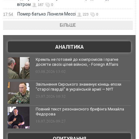
вітром
187
0
Помер батько Ліонеля Мессі
17:54
223
0
БІЛЬШЕ
АНАЛІТИКА
Кремль не готовий до компромісів і прагне
досягти своїх цілей війною, - Foreign Affairs
03.08.2026 13:02
Звільнення Сирського знаменує кінець епохи
"старої гвардії" в українській армії — NYT
23.07.2026 10:32
Повний текст резонансного брифінга Михайла
Федорова
18.07.2026 09:27
ОПИТУВАННЯ