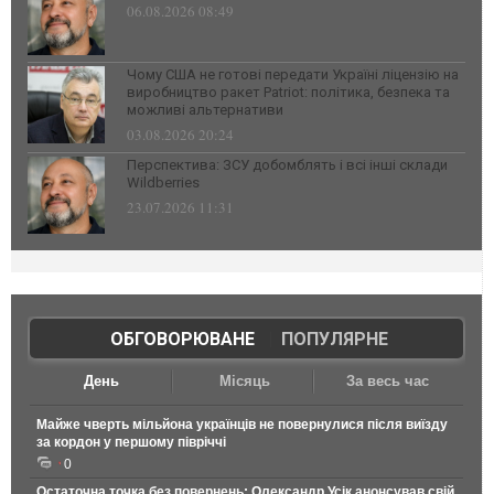
06.08.2026 08:49
Чому США не готові передати Україні ліцензію на
виробництво ракет Patriot: політика, безпека та
можливі альтернативи
03.08.2026 20:24
Перспектива: ЗСУ добомблять і всі інші склади
Wildberries
23.07.2026 11:31
ОБГОВОРЮВАНЕ
|
ПОПУЛЯРНЕ
День
Місяць
За весь час
Майже чверть мільйона українців не повернулися після виїзду
за кордон у першому півріччі
0
Остаточна точка без повернень: Олександр Усік анонсував свій