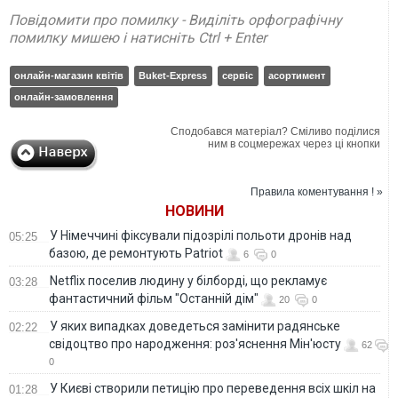
Повідомити про помилку - Виділіть орфографічну
помилку мишею і натисніть Ctrl + Enter
онлайн-магазин квітів
Buket-Express
сервіс
асортимент
онлайн-замовлення
Сподобався матеріал? Сміливо поділися
ним в соцмережах через ці кнопки
Правила коментування ! »
НОВИНИ
У Німеччині фіксували підозрілі польоти дронів над
05:25
базою, де ремонтують Patriot
6
0
Netflix поселив людину у білборді, що рекламує
03:28
фантастичний фільм "Останній дім"
20
0
У яких випадках доведеться замінити радянське
02:22
свідоцтво про народження: роз'яснення Мін'юсту
62
0
У Києві створили петицію про переведення всіх шкіл на
01:28