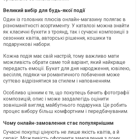
Великий вибір для будь-якої події
Один із головних плюсів онлайн-магазину полягає в
різноманітності асортименту. У каталозі можна знайти
як класичні букети з троянд, так і сучасні композиції з
сезонних квітів, авторські рішення, кошики та
подарункові набори.
Кожна подія має свій настрій, тому важливо мати
можливість обрати саме той варіант, який найкраще
передасть емоції. Букет для дня народження, ювілею,
весілля, подяки чи романтичного побачення може
суттєво відрізнятися за стилем і наповненням.
Особливо цінним є те, що покупець бачить фотографії
композицій, опис і може заздалегідь оцінити
зовнішній вигляд майбутнього подарунка. Це робить
процес вибору більш комфортним і передбачуваним.
Чому онлайн-замовлення стає популярнішим
Сучасні покупці цінують не лише якість квітів, а й
сервіс. Можливість оформити замовлення з дому,