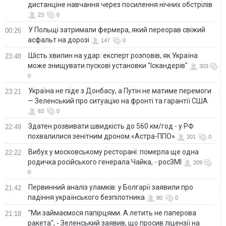
дистанціне навчання через посилення нічних обстрілів
23
0
У Польщі затримали фермера, який переорав свіжий
00:26
асфальт на дорозі
147
0
Шість хвилин на удар: експерт розповів, як Україна
23:48
може знищувати пускові установки "Іскандерів"
303
0
Україна не піде з Донбасу, а Путін не матиме перемоги
23:21
— Зеленський про ситуацію на фронті та гарантії США
63
0
Здатен розвивати швидкість до 560 км/год - у РФ
22:49
похвалилися зенітним дроном «Астра-ППО»
201
0
Вибух у московському ресторані: померла ще одна
22:22
родичка російського генерала Чайка, - росЗМІ
209
0
Первинний аналіз уламків: у Болгарії заявили про
21:42
падіння українського безпілотника
80
0
"Ми займаємося папірцями. А летить не паперова
21:18
ракета", - Зеленський заявив, що просив ліцензії на