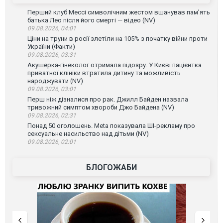
Перший клуб Мессі символічним жестом вшанував пам’ять
батька Лео після його смерті — відео (NV)
09.08.2026, 04:01
Ціни на труни в росії злетіли на 105% з початку війни проти
України (Факти)
09.08.2026, 03:31
Акушерка-гінеколог отримала підозру. У Києві пацієнтка
приватної клініки втратила дитину та можливість
народжувати (NV)
09.08.2026, 03:01
Перш ніж дізналися про рак. Джилл Байден назвала
тривожний симптом хвороби Джо Байдена (NV)
09.08.2026, 02:31
Понад 50 оголошень. Meta показувала ШІ-рекламу про
сексуальне насильство над дітьми (NV)
09.08.2026, 02:01
БЛОГОЖАБИ