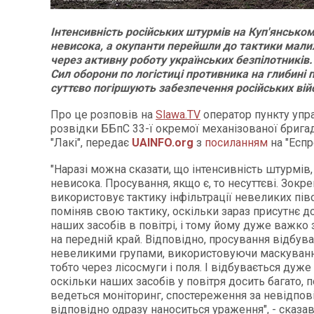
Інтенсивність російських штурмів на Куп'янсько
невисока, а окупанти перейшли до тактики малих
через активну роботу українських безпілотників
Сил оборони по логістиці противника на глибині 
суттєво погіршують забезпечення російських вій
Про це розповів на
Slawa.TV
оператор пункту упр
розвідки ББпС 33-ї окремої механізованої брига
"Лакі", передає
UAINFO.org
з
посиланням
на "Еспр
"Наразі можна сказати, що інтенсивність штурмів, 
невисока. Просування, якщо є, то несуттєві. Зокр
використовує тактику інфільтрації невеликих піво
поміняв свою тактику, оскільки зараз присутнє д
наших засобів в повітрі, і тому йому дуже важко
на передній край. Відповідно, просування відбув
невеликими групами, використовуючи маскуванн
тобто через лісосмуги і поля. І відбувається дуж
оскільки наших засобів у повітря досить багато, п
ведеться моніторинг, спостереження за невідпові
відповідно одразу наноситься ураження", - сказав