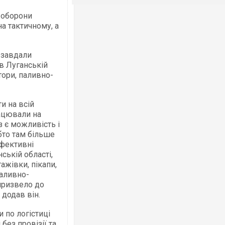
 оборони
а тактичному, а
 завдали
в Луганській
тори, паливно-
и на всій
рацювали на
з є можливість і
бто там більше
ефективні
ській області,
ажівки, пікапи,
паливно-
 призвело до
 додав він.
 по логістиці
без провізії та