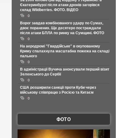
За 2000 кілометрів від кордону з Україною: в
Єкатеринбурзі після атаки дронів загорівся
склад Wildberries. ФОТО. ВІДЕО
0
Ворог завдав комбінованого удару по Сумах,
двоє поранених. Ще десятеро постраждали
після атаки БПЛА по ринку на Сумщині. ФОТО
0
На аеродромі "Гвардійське" в окупованому
Криму спалахнула масштабна пожежа на складі
пального
0
В адміністрації Вучича анонсували перший візит
Зеленського до Сербії
0
США розширили санкції проти Куби через
військову співпрацю з Росією та Китаєм
0
ФОТО