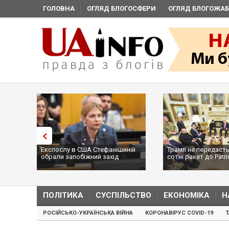
ГОЛОВНА
ОГЛЯД БЛОГОСФЕРИ
ОГЛЯД БЛОГОЖАБ
Експослу в США Стефанішиній
Трамп не передасть
обрали запобіжний захід
сотні ракет до Patri
...
ПОЛІТИКА
СУСПІЛЬСТВО
ЕКОНОМІКА
Н
РОСІЙСЬКО-УКРАЇНСЬКА ВІЙНА
КОРОНАВІРУС COVID-19