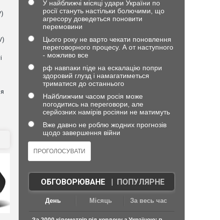
У найближчі місяці удари України по
росії стануть настільки болючими, що
V)
агресору доведеться поновити
перемовини
Цього року не варто чекати поновлення
V)
переговорного процесу. А от наступного
- можливо все
і
рф навпаки піде на ескалацію попри
здоровий глузд і намагатиметься
триматися до останнього
ня
Найближчим часом росія може
погодитись на переговори, але
серйозних намірів росіяни не матимуть
Вже давно не роблю жодних прогнозів
щодо завершення війни
ОБГОВОРЮВАНЕ
|
ПОПУЛЯРНЕ
День
Місяць
За весь час