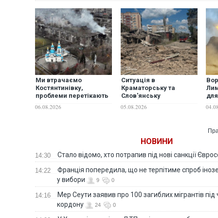
Ми втрачаємо
Ситуація в
Вор
Костянтинівку,
Краматорську та
Лим
проблеми перетікають
Слов'янську
для
на всю Краматорсько-
погіршується з кожним
Сло
06.08.2026
05.08.2026
04.0
Слов'янську
днем, – журналіст
Кра
агломерацію, —
Тре
експерт
Пра
НОВИНИ
Стало відомо, хто потрапив під нові санкції Євро
14:30
Франція попередила, що не терпітиме спроб іно
14:22
у вибори
9
0
Мер Сеути заявив про 100 загиблих мігрантів під
14:16
кордону
24
0