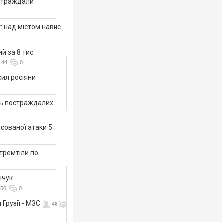
остраждали
: над містом навис
й за 8 тис.
44
0
сил росіяни
ть постраждалих
асованої атаки 5
 тремтіли по
нчук
150
0
 Грузії - МЗС
46