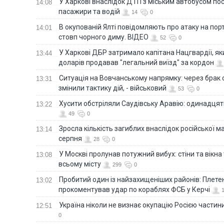
У Харкові внаслідок ДТП з міським автобусом п
14:08
пасажири та водій
14
0
В окупованій Ялті повідомляють про атаку на порт
14:01
стовп чорного диму. ВІДЕО
52
0
У Харкові ДБР затримало капітана Нацгвардії, яки
13:44
доларів продавав "легальний виїзд" за кордон
Ситуація на Вовчанському напрямку: через брак 
13:31
змінили тактику дій, - військовий
53
0
Хусити обстріляли Саудівську Аравію: одинадця
13:22
49
0
Зросла кількість загиблих внаслідок російської м
13:14
серпня
28
0
У Москві пролунав потужний вибух: стіни та вікна
13:08
всьому місту
299
0
Пробитий один із найзахищеніших районів: Плете
13:02
прокоментував удар по кораблях ФСБ у Керчі
Україна ніколи не визнає окупацію Росією частини
12:51
0