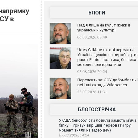
 напрямку
БЛОГИ
СУ в
Надія лише на культ жінки в
українській культурі
06.08.2026 08:49
Чому США не готові передати
Україні ліцензію на виробництв
ракет Patriot: політика, безпека 
можливі альтернативи
03.08.2026 20:24
Перспектива: ЗСУ добомблять і
всі інші склади Wildberries
23.07.2026 11:31
БЛОГОСТРІЧКА
У США бейсболісти ловили замість м’яча
білку — гризун вирішив перервати гру,
момент зняли на відео (NV)
07.08.2026, 14:24