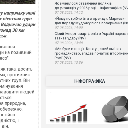
Як змінилося ставлення поляків
до українців у 2026 році — інфографіка (N
му напрямку нині
07.08.2026, 14:12
 піхотних груп
«Йому потрібно йти в оренду». Маркевич
дав пораду Мудрику після повернення (N
. Водночас удари
07.08.2026, 14:00
понад 30 км
Сірий імпорт смартфонів в Україні нарешт
ськ.
зазнає удару (NV)
07.08.2026, 13:48
авління
«Ми були в шоці». Ковтун, який змінив
ди на позивний
громадянство, згадав початок вторгнен
есо".
Росії (NV)
07.08.2026, 13:36
як така, досить
ема, противник
тних груп. Він
ІНФОГРАФІКА
омінування
 заводити людей
ається
я природне,
е обережно,
остійно
дністю, і
 він.