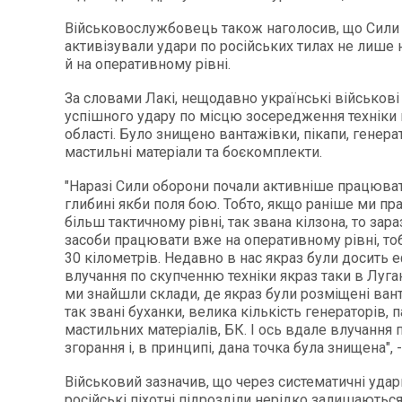
Військовослужбовець також наголосив, що Сили
активізували удари по російських тилах не лише н
й на оперативному рівні.
За словами Лакі, нещодавно українські військові
успішного удару по місцю зосередження техніки 
області. Було знищено вантажівки, пікапи, генера
мастильні матеріали та боєкомплекти.
"Наразі Сили оборони почали активніше працюват
глибині якби поля бою. Тобто, якщо раніше ми п
більш тактичному рівні, так звана кілзона, то зара
засоби працювати вже на оперативному рівні, то
30 кілометрів. Недавно в нас якраз були досить 
влучання по скупченню техніки якраз таки в Луган
ми знайшли склади, де якраз були розміщені вант
так звані буханки, велика кількість генераторів, 
мастильних матеріалів, БК. І ось вдале влучання
згорання і, в принципі, дана точка була знищена", -
Військовий зазначив, що через систематичні удари
російські піхотні підрозділи нерідко залишаються 