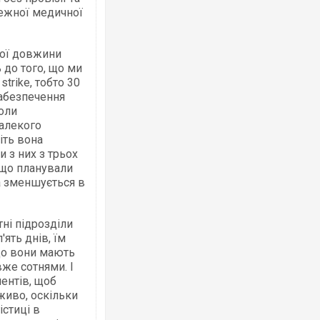
лежної медичної
шої довжини
 до того, що ми
trike, тобто 30
Ворог завдав комбінованого удару по
забезпечення
двоє поранених. Ще десятеро постра
коли
після атаки БПЛА по ринку на Сумщині
далекого
іть вона
и з них з трьох
, що планували
а зменшується в
тні підрозділи
'ять днів, їм
що вони мають
вже сотнями. І
ентів, щоб
В окупованій Ялті повідомляють про а
живо, оскільки
порт: над містом навис стовп чорного
ВІДЕО
істиці в