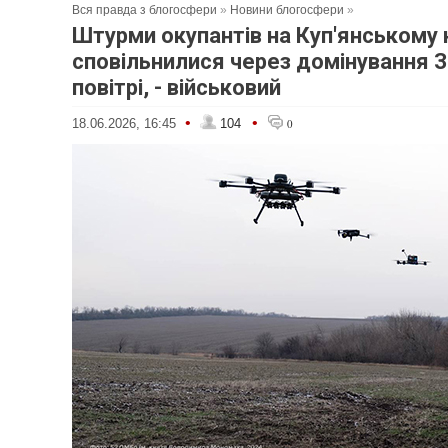
Вся правда з блогосфери
»
Новини блогосфери
»
Штурми окупантів на Куп'янському
сповільнилися через домінування З
повітрі, - військовий
•
•
18.06.2026, 16:45
104
0