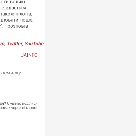
ють великі
не вдається
також пілотів,
рацювати гірше,
", - розповів
am
,
Twitter
,
YouTube
UAINFO
у помилку
ал? Сміливо поділися
режах через ці кнопки