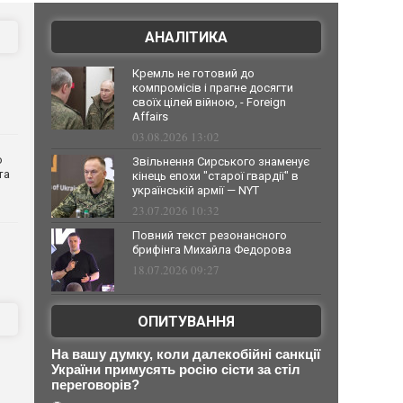
АНАЛІТИКА
Кремль не готовий до
компромісів і прагне досягти
своїх цілей війною, - Foreign
Affairs
03.08.2026 13:02
о
Звільнення Сирського знаменує
та
кінець епохи "старої гвардії" в
українській армії — NYT
23.07.2026 10:32
Повний текст резонансного
брифінга Михайла Федорова
18.07.2026 09:27
ОПИТУВАННЯ
На вашу думку, коли далекобійні санкції
України примусять росію сісти за стіл
переговорів?