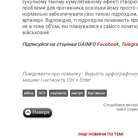
сукупному такому кумулятивному ефекті створю
проблеми для противника, оскільки йому просто 
нормально забезпечувати свої тилові підрозділи, 
артилерії. Відповідно, ті підрозділи починають п
не в тому об'ємі, які планувалися з самого початку
військовий.
Підписуйся
на
сторінки
UAINFO
Facebook
,
Telegr
Повідомити про помилку - Виділіть орфографічн
мишею і натисніть Ctrl + Enter
війна
ЗСУ
окупанти
наступ
Куп'янськ
Сподобався матері
ним в соцме
ІНШІ НОВИНИ ПО ТЕМІ