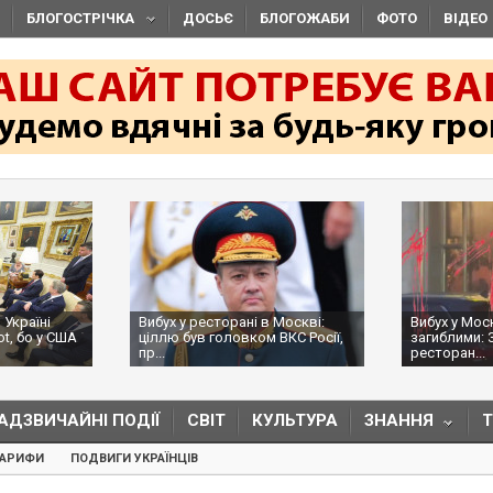
БЛОГОСТРІЧКА
ДОСЬЄ
БЛОГОЖАБИ
ФОТО
ВІДЕО
 Україні
Вибух у ресторані в Москві:
Вибух у Мос
ot, бо у США
ціллю був головком ВКС Росії,
загиблими: 
пр...
ресторан...
АДЗВИЧАЙНІ ПОДІЇ
СВІТ
КУЛЬТУРА
ЗНАННЯ
ТАРИФИ
ПОДВИГИ УКРАЇНЦІВ