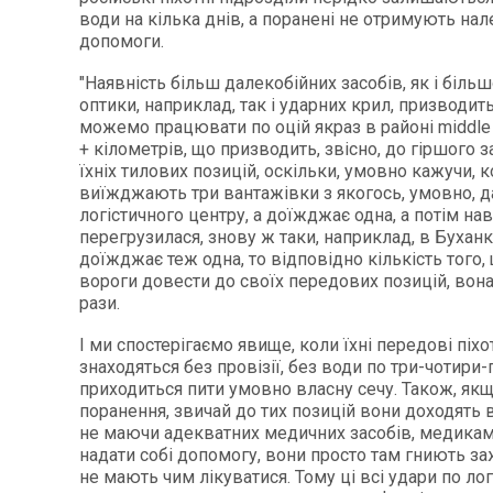
води на кілька днів, а поранені не отримують на
допомоги.
"Наявність більш далекобійних засобів, як і біль
оптики, наприклад, так і ударних крил, призводить
можемо працювати по оцій якраз в районі middle s
+ кілометрів, що призводить, звісно, до гіршого 
їхніх тилових позицій, оскільки, умовно кажучи, 
виїжджають три вантажівки з якогось, умовно, 
логістичного центру, а доїжджає одна, а потім нав
перегрузилася, знову ж таки, наприклад, в Буханк
доїжджає теж одна, то відповідно кількість того
вороги довести до своїх передових позицій, вон
рази.
І ми спостерігаємо явище, коли їхні передові піхо
знаходяться без провізії, без води по три-чотири-п
приходиться пити умовно власну сечу. Також, як
поранення, звичай до тих позицій вони доходять 
не маючи адекватних медичних засобів, медикам
надати собі допомогу, вони просто там гниють за
не мають чим лікуватися. Тому ці всі удари по лог