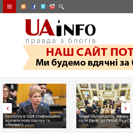
Експослу в США Стефанішиній
Трамп не передасть Україні
вручили нову підозру та
сотні ракет до Patriot, бо у С
обирають...
...