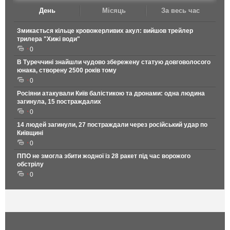
День
Місяць
За весь час
Змикається кільце кровожерливих акул: вийшов трейлер
трилера "Хижі води"
0
В Туреччині знайшли чудово збережену статую довговолосого
юнака, створену 2500 років тому
0
Росіяни атакували Київ балістикою та дронами: одна людина
загинула, 15 постраждалих
0
14 людей загинули, 27 постраждали через російський удар по
Київщині
0
ППО не змогла збити жодної із 28 ракет під час ворожого
обстрілу
0