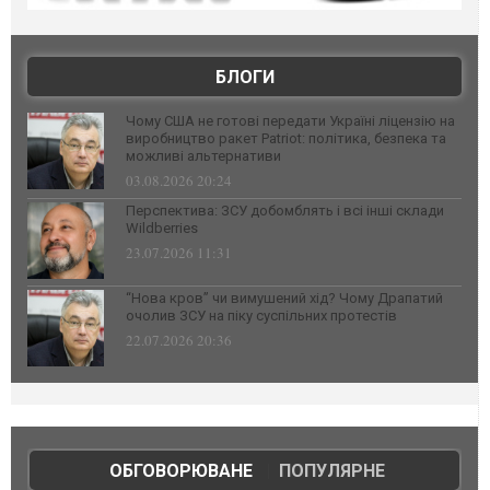
БЛОГИ
Чому США не готові передати Україні ліцензію на
виробництво ракет Patriot: політика, безпека та
можливі альтернативи
03.08.2026 20:24
Перспектива: ЗСУ добомблять і всі інші склади
Wildberries
23.07.2026 11:31
“Нова кров” чи вимушений хід? Чому Драпатий
очолив ЗСУ на піку суспільних протестів
22.07.2026 20:36
ОБГОВОРЮВАНЕ
|
ПОПУЛЯРНЕ