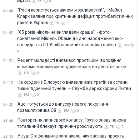
ВІДЕО
63
0
"Росія користується вікном можливостей", - Майкл
22:55
Кларк заявив про критичний дефіцит протибалістичних
ракет в Україні
78
0
"65 років ніколи не виглядали краще", - фото-
22:42
привітання Мішель Обами до дня народження екс-
президента США зібрало майже мільйон лайків
168
0
Рецепт молодості виявився простішим: володіння
22:31
кількома мовами омолоджує мозок на десяток років
120
0
На кордоні з Білоруссю виявили вже третій за останні
22:13
тижні підземний тунель — Служба держохорони Литви
163
0
Audi готується до випуску нового покоління
22:02
позашляховика Q8
152
0
Повторення липневого колапсу: Грузію знову накрив
21:55
тотальний блекаут, причини розслідують
75
0
У суді Стефанішина заплакала: яку заставу просить
21:43