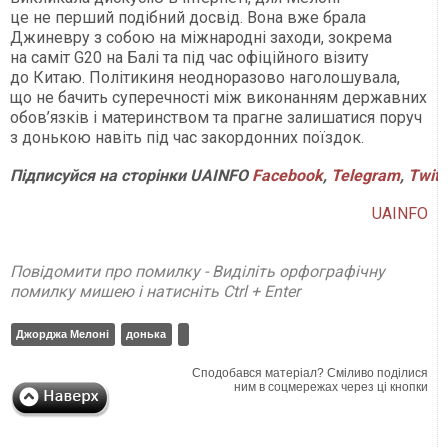
це не перший подібний досвід. Вона вже брала
Джиневру з собою на міжнародні заходи, зокрема
на саміт G20 на Балі та під час офіційного візиту
до Китаю. Політикиня неодноразово наголошувала,
що не бачить суперечності між виконанням державних
обов’язків і материнством та прагне залишатися поруч
з донькою навіть під час закордонних поїздок.
Підписуйся
на
сторінки
UAINFO
Facebook
,
Telegram
,
Twitt
UAINFO
Повідомити про помилку - Виділіть орфографічну
помилку мишею і натисніть Ctrl + Enter
Джорджа Мелоні
донька
Сподобався матеріал? Сміливо поділися
ним в соцмережах через ці кнопки