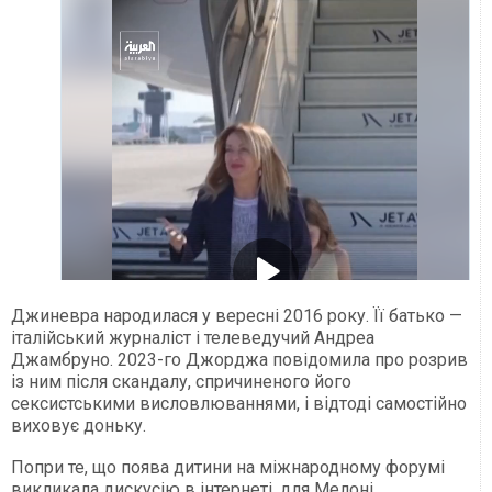
Джиневра народилася у вересні 2016 року. Її батько —
італійський журналіст і телеведучий Андреа
Джамбруно. 2023-го Джорджа повідомила про розрив
із ним після скандалу, спричиненого його
сексистськими висловлюваннями, і відтоді самостійно
виховує доньку.
Попри те, що поява дитини на міжнародному форумі
викликала дискусію в інтернеті, для Мелоні