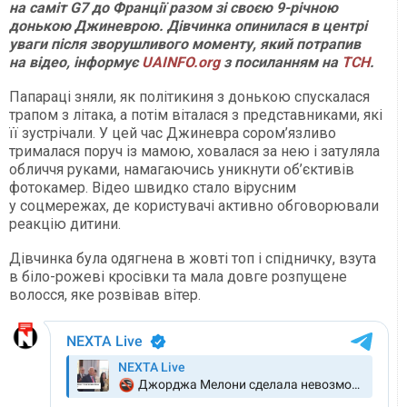
на саміт G7 до Франції разом зі своєю 9-річною
донькою Джиневрою. Дівчинка опинилася в центрі
уваги після зворушливого моменту, який потрапив
на відео, інформує
UAINFO.org
з посиланням на
ТСН
.
Папараці зняли, як політикиня з донькою спускалася
трапом з літака, а потім віталася з представниками, які
її зустрічали. У цей час Джиневра сором’язливо
трималася поруч із мамою, ховалася за нею і затуляла
обличчя руками, намагаючись уникнути об’єктивів
фотокамер. Відео швидко стало вірусним
у соцмережах, де користувачі активно обговорювали
реакцію дитини.
Дівчинка була одягнена в жовті топ і спідничку, взута
в біло-рожеві кросівки та мала довге розпущене
волосся, яке розвівав вітер.