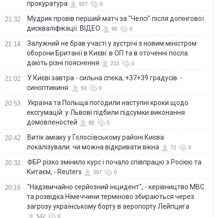
прокуратура
927
0
Мудрик провів перший матч за "Челсі" після допінгової
21:32
дискваліфікації. ВІДЕО
88
0
Залужний не брав участі у зустрічі з новим міністром
21:14
оборони Британії в Києві: в ОП та в оточенні посла
дають різні пояснення
215
0
У Києві завтра - сильна спека, +37+39 градусів. -
21:02
синоптикиня
59
0
Україна та Польща погодили наступні кроки щодо
20:53
ексгумацій: у Львові підбили підсумки виконання
домовленостей
85
0
Витік аміаку у Голосіївському районі Києва
20:42
локалізували: чи можна відкривати вікна
72
0
ФБР різко змінило курс і почало співпрацю з Росією та
20:32
Китаєм, - Reuters
397
0
"Надзвичайно серйозний інцидент", - керівництво МВС
20:16
та розвідка Німеччини терміново збираються через
загрозу українському борту в аеропорту Лейпцига
542
0