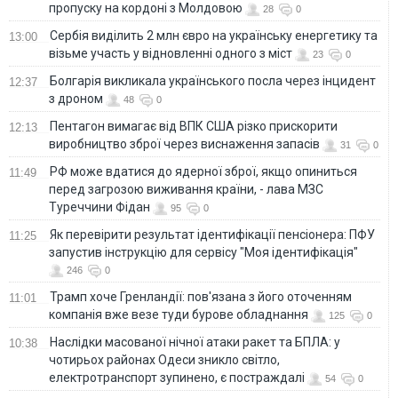
пропуску на кордоні з Молдовою
28
0
Сербія виділить 2 млн євро на українську енергетику та
13:00
візьме участь у відновленні одного з міст
23
0
Болгарія викликала українського посла через інцидент
12:37
з дроном
48
0
Пентагон вимагає від ВПК США різко прискорити
12:13
виробництво зброї через виснаження запасів
31
0
РФ може вдатися до ядерної зброї, якщо опиниться
11:49
перед загрозою виживання країни, - лава МЗС
Туреччини Фідан
95
0
Як перевірити результат ідентифікації пенсіонера: ПФУ
11:25
запустив інструкцію для сервісу "Моя ідентифікація"
246
0
Трамп хоче Гренландії: пов'язана з його оточенням
11:01
компанія вже везе туди бурове обладнання
125
0
Наслідки масованої нічної атаки ракет та БПЛА: у
10:38
чотирьох районах Одеси зникло світло,
електротранспорт зупинено, є постраждалі
54
0