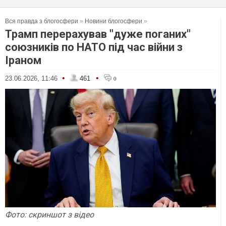
Вся правда з блогосфери
»
Новини блогосфери
»
Трамп перерахував "дуже поганих"
союзників по НАТО під час війни з
Іраном
•
•
23.06.2026, 11:46
461
0
Фото: скр
и
ншот
з відео