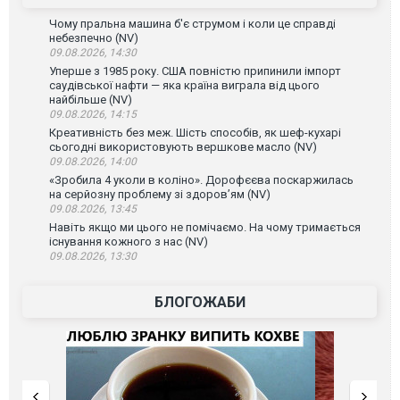
Чому пральна машина б'є струмом і коли це справді
небезпечно (NV)
09.08.2026, 14:30
Уперше з 1985 року. США повністю припинили імпорт
саудівської нафти — яка країна виграла від цього
найбільше (NV)
09.08.2026, 14:15
Креативність без меж. Шість способів, як шеф-кухарі
сьогодні використовують вершкове масло (NV)
09.08.2026, 14:00
«Зробила 4 уколи в коліно». Дорофєєва поскаржилась
на серйозну проблему зі здоров’ям (NV)
09.08.2026, 13:45
Навіть якщо ми цього не помічаємо. На чому тримається
існування кожного з нас (NV)
09.08.2026, 13:30
БЛОГОЖАБИ