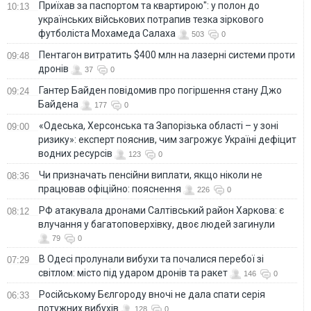
Приїхав за паспортом та квартирою": у полон до
10:13
українських військових потрапив тезка зіркового
футболіста Мохамеда Салаха
503
0
Пентагон витратить $400 млн на лазерні системи проти
09:48
дронів
37
0
Гантер Байден повідомив про погіршення стану Джо
09:24
Байдена
177
0
«Одеська, Херсонська та Запорізька області – у зоні
09:00
ризику»: експерт пояснив, чим загрожує Україні дефіцит
водних ресурсів
123
0
Чи призначать пенсійни виплати, якщо ніколи не
08:36
працював офіційно: пояснення
226
0
РФ атакувала дронами Салтівський район Харкова: є
08:12
влучання у багатоповерхівку, двоє людей загинули
79
0
В Одесі пролунали вибухи та почалися перебої зі
07:29
світлом: місто під ударом дронів та ракет
146
0
Російському Бєлгороду вночі не дала спати серія
06:33
потужних вибухів
128
0