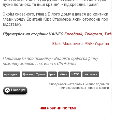
дуже поганою, та інші країни", - підкреслив Трамп.
Окрім сказаного, глава Білого дому вдався до критики
глави уряду Британії Кіра Стармера, який оголосив про
відставку.
Підписуйся
на
сторінки
UAINFO
Facebook
,
Telegram
,
Twitt
Юлія Маловічко, РБК-Україна
Повідомити про помилку - Виділіть орфографічну
помилку мишею і натисніть Ctrl + Enter
президент
Дональд Трамп
Іран
війна
НАТО
союзники
Сподобався матеріал? Сміливо поділися
ним в соцмережах через ці кнопки
ІНШІ НОВИНИ ПО ТЕМІ