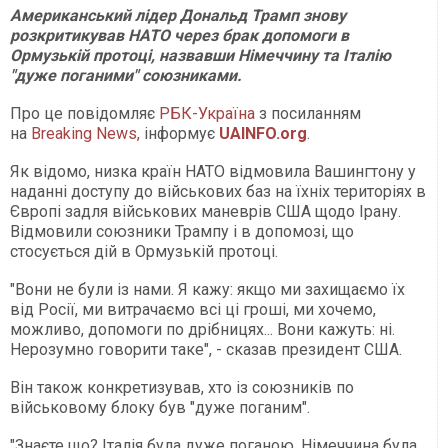
Американський лідер Дональд Трамп знову
розкритикував НАТО через брак допомоги в
Ормузькій протоці, назвавши Німеччину та Італію
"дуже поганими" союзниками.
Про це повідомляє
РБК-Україна
з посиланням
на
Breaking News,
інформує
UAINFO.org
.
Як відомо, низка країн НАТО відмовила Вашингтону у
наданні доступу до військових баз на їхніх територіях в
Європі задля військових маневрів США щодо Ірану.
Відмовили союзники Трампу і в допомозі, що
стосується дій в Ормузькій протоці.
"Вони не були із нами. Я кажу: якщо ми захищаємо їх
від Росії, ми витрачаємо всі ці гроші, ми хочемо,
можливо, допомоги по дрібницях... Вони кажуть: ні.
Нерозумно говорити таке", - сказав президент США.
Він також конкретизував, хто із союзників по
військовому блоку був "дуже поганим".
"Знаєте що? Італія була дуже поганою. Німеччина була