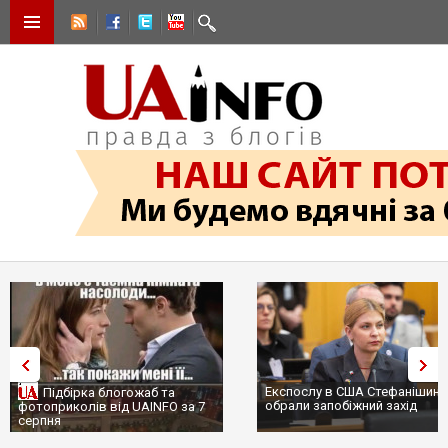
Експослу в США Стефанішині
Підбірка блогожаб та
обрали запобіжний захід
фотоприколів від UAINFO за 7
серпня