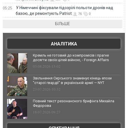
У Німеччині фіксували підозрілі польоти дронів над
05:25
базою, де ремонтують Patriot
76
0
БІЛЬШЕ
АНАЛІТИКА
Кремль не готовий до компромісів і прагне
досягти своїх цілей війною, - Foreign Affairs
03.08.2026 13:02
Звільнення Сирського знаменує кінець епохи
"старої гвардії" в українській армії — NYT
23.07.2026 10:32
Повний текст резонансного брифінга Михайла
Федорова
18.07.2026 09:27