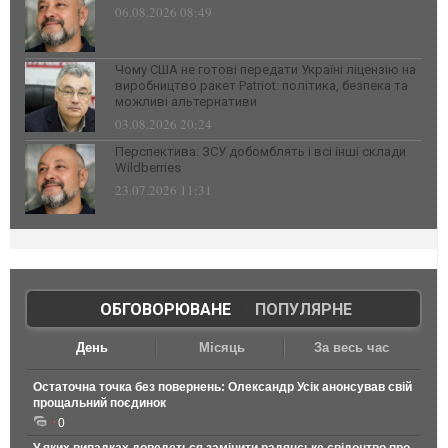
06.08.2026 08:49
Чому США не готові передати Україні ліцензію на
виробництво ракет Patriot: політика, безпека та
можливі альтернативи
03.08.2026 20:24
Перспектива: ЗСУ добомблять і всі інші склади
Wildberries
23.07.2026 11:31
ОБГОВОРЮВАНЕ
|
ПОПУЛЯРНЕ
День
Місяць
За весь час
Остаточна точка без повернень: Олександр Усік анонсував свій
прощальний поєдинок
0