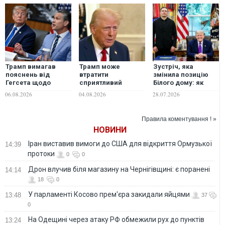
Трамп вимагав
Трамп може
Зустріч, яка
пояснень від
втратити
змінила позицію
Гегсета щодо
сприятливий
Білого дому: як
дефіциту
момент для
Усик сказав
06.08.2026
04.08.2026
28.07.2026
боєприпасів, - ЗМІ
завершення війни
Трампу, чим
в Україні — NYT
українці
відрізняються від
Правила коментування ! »
росіян
НОВИНИ
Іран виставив вимоги до США для відкриття Ормузької
14:39
протоки
0
0
Дрон влучив біля магазину на Чернігівщині: є поранені
14:14
18
0
У парламенті Косово прем'єра закидали яйцями
13:48
37
0
На Одещині через атаку РФ обмежили рух до пунктів
13:24