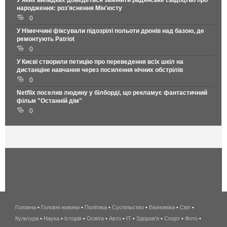
У яких випадках доведеться замінити радянське свідоцтво про
народження: роз'яснення Мін'юсту
0
У Німеччині фіксували підозрілі польоти дронів над базою, де
ремонтують Patriot
0
У Києві створили петицію про переведення всіх шкіл на
дистанціне навчання через посилення нічних обстрілів
0
Netflix поселив людину у білборді, що рекламує фантастичний
фільм "Останній дім"
0
Головна
•
Головні новини
•
Політика
•
Суспільство
•
Економіка
беспроводной
•
Світ
•
Культура
•
Наука
•
Історія
•
Освіта
•
Авто
•
IT
•
Здоров'я
интернет
•
Спорт
•
Фото
•