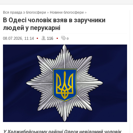
Вся правда з блогосфери
»
Новини блогосфери
»
В Одесі чоловік взяв в заручники
людей у перукарні
•
•
08.07.2026, 11:14
116
0
У Хаджибейському районі Одеси невідомий чоловік