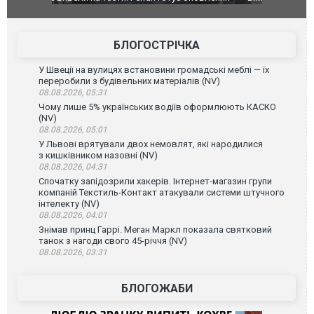
фільму "Афера Томаса Крауна"
перемовин
БЛОГОСТРІЧКА
У Швеції на вулицях встановини громадські меблі — їх
переробили з будівельних матеріалів (NV)
08.08.2026, 05:31
Чому лише 5% українських водіїв оформлюють КАСКО
(NV)
08.08.2026, 05:01
У Львові врятували двох немовлят, які народилися
з кишківником назовні (NV)
08.08.2026, 04:31
Спочатку запідозрили хакерів. Інтернет-магазин групи
компаній Текстиль-Контакт атакували системи штучного
інтелекту (NV)
08.08.2026, 04:01
Знімав принц Гаррі. Меган Маркл показала святковий
танок з нагоди свого 45-річчя (NV)
08.08.2026, 03:31
БЛОГОЖАБИ