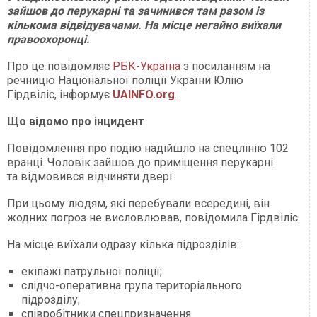
зайшов до перукарні та зачинився там разом із
кількома відвідувачами. На місце негайно виїхали
правоохоронці.
Про це повідомляє
РБК-Україна
з посиланням на
речницю Національної поліції України Юлію
Гірдвіліс, інформує
UAINFO
.org
.
Що відомо про інцидент
Повідомлення про подію надійшло на спецлінію 102
вранці. Чоловік зайшов до приміщення перукарні
та відмовився відчиняти двері.
При цьому людям, які перебували всередині, він
жодних погроз не висловлював, повідомила Гірдвіліс.
На місце виїхали одразу кілька підрозділів:
екіпажі патрульної поліції;
слідчо-оперативна група територіального
підрозділу;
співробітники спецпризначення.