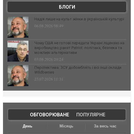
БЛОГИ
Надія лише на культ жінки в українській культурі
06.08.2026 08:49
Чому США не готові передати Україні ліцензію на
виробництво ракет Patriot: політика, безпека та
можливі альтернативи
03.08.2026 20:24
Перспектива: ЗСУ добомблять і всі інші склади
Wildberries
23.07.2026 11:31
ОБГОВОРЮВАНЕ
|
ПОПУЛЯРНЕ
День
Місяць
За весь час