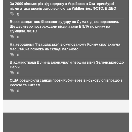
За 2000 кілометрів від кордону з Україною: в Єкатеринбурзі
після атаки дронів загорівся склад Wildberries. ФОТО. ВІДЕО
0
Ворог завдав комбінованого удару по Сумах, двоє поранених.
Ще десятеро постраждали після атаки БПЛА по ринку на
Сумщині. ФОТО
0
На аеродромі "Гвардійське" в окупованому Криму спалахнула
масштабна пожежа на складі пального
0
В адміністрації Вучича анонсували перший візит Зеленського до
Сербії
0
США розширили санкції проти Куби через військову співпрацю з
Росією та Китаєм
0