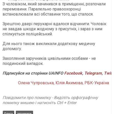
З чоловіком, який зачинився в приміщенні, розпочали
перемовини. Паралельно правоохоронці
встановлювали всі обставини того, що сталося.
Зрештою двері перукарні вдалося відчинити. Чоловік
не завдав шкоди жодному з присутніх, і зараз з ним
спілкується поліцейський.
Для нього також викликали додаткову медичну
допомогу.
Захоплення заручників цивільними особами - не
поодинокий випадок.
Підписуйся
на
сторінки
UAINFO
Facebook
,
Telegram
,
Twitt
Олена Чупровська, Юлія Акимова, РБК-Україна
Повідомити про помилку - Виділіть орфографічну
помилку мишею і натисніть Ctrl + Enter
Одеса
заручники