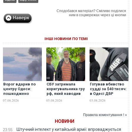
Сподобався матеріал? Сміливо поділися
ним в соцмережах через ці кнопки
ІНШІ НОВИНИ ПО ТЕМІ
Ворог вдарив по
СБУ затримала
Готував вбивство
центру Одеси:
коригувальника гру
судді за $40 тисяч:
пошкоджено
рф, який наводив
в Одесі ДБР
футбольний
ворожі удари по
затримало
07.08.2026
05.08.2026
03.08.2026
стадіон
Силах оборони в
організатора
"Чорноморець"
Одесі
злочину
Правила коментування ! »
НОВИНИ
Штучний інтелект у китайській армії: впроваджується
23:55