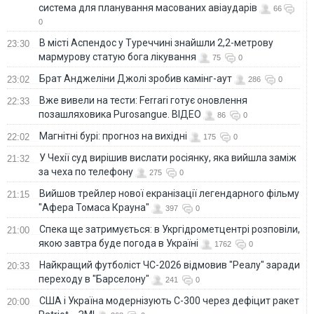
система для планування масованих авіаударів
66
0
В місті Аспендос у Туреччині знайшли 2,2-метрову
23:30
мармурову статую бога лікування
75
0
Брат Анджеліни Джолі зробив камінг-аут
23:02
286
0
Вже вивели на тести: Ferrari готує оновлення
22:33
позашляховика Purosangue. ВІДЕО
86
0
Магнітні бурі: прогноз на вихідні
22:02
175
0
У Чехії суд вирішив вислати росіянку, яка вийшла заміж
21:32
за чеха по телефону
275
0
Вийшов трейлер нової екранізації легендарного фільму
21:15
"Афера Томаса Крауна"
397
0
Спека ще затримується: в Укргідрометцентрі розповіли,
21:00
якою завтра буде погода в Україні
1762
0
Найкращий футболіст ЧС-2026 відмовив "Реалу" заради
20:33
переходу в "Барселону"
241
0
США і Україна модернізують С-300 через дефіцит ракет
20:00