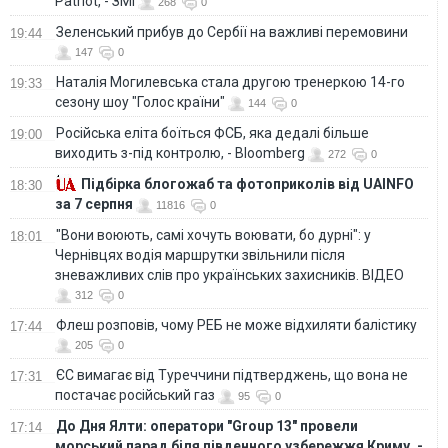
Patriot, - ЗМІ
268
0
Зеленський прибув до Сербії на важливі перемовини
19:44
147
0
Наталія Могилевська стала другою тренеркою 14-го
19:33
сезону шоу "Голос країни"
144
0
Російська еліта боїться ФСБ, яка дедалі більше
19:00
виходить з-під контролю, - Bloomberg
272
0
Підбірка блогожаб та фотоприколів від UAINFO
18:30
за 7 серпня
11816
0
"Вони воюють, самі хочуть воювати, бо дурні": у
18:01
Чернівцях водія маршрутки звільнили після
зневажливих слів про українських захисників. ВІДЕО
312
0
Флеш розповів, чому РЕБ не може відхиляти балістику
17:44
205
0
ЄС вимагає від Туреччини підтверджень, що вона не
17:31
постачає російський газ
95
0
До Дня Ялти: оператори "Group 13" провели
17:14
морський парад біля південного узбережжя Криму, -