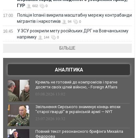
ГУР
602
0
Поліція Іспанії викрила масштабну мережу контрабанди
17:00
мігрантів і наркотиків
94
0
У ЗСУ розкрили мету російських ДРГ на Вовчанському
16:45
напрямку
144
0
БІЛЬШЕ
АНАЛІТИКА
Кремль не готовий до компромісів і прагне
досягти своїх цілей війною, - Foreign Affairs
03.08.2026 13:02
Звільнення Сирського знаменує кінець епохи
"старої гвардії" в українській армії — NYT
23.07.2026 10:32
Повний текст резонансного брифінга Михайла
Федорова