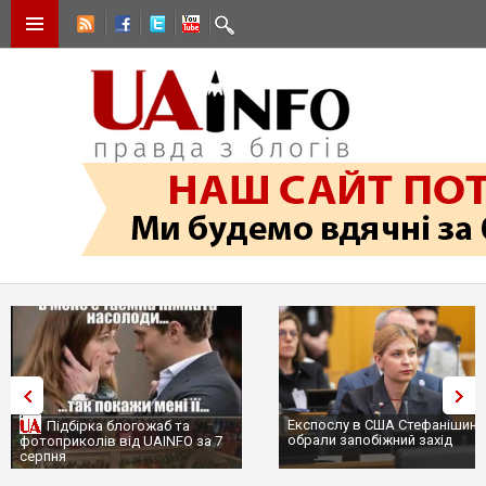
Експослу в США Стефанішині
Підбірка блогожаб та
обрали запобіжний захід
фотоприколів від UAINFO за 7
серпня