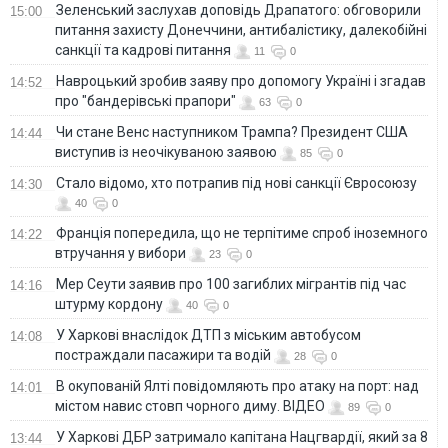
Зеленський заслухав доповідь Драпатого: обговорили
15:00
питання захисту Донеччини, антибалістику, далекобійні
санкції та кадрові питання
11
0
Навроцький зробив заяву про допомогу Україні і згадав
14:52
про "бандерівські прапори"
63
0
Чи стане Венс наступником Трампа? Президент США
14:44
виступив із неочікуваною заявою
85
0
Стало відомо, хто потрапив під нові санкції Євросоюзу
14:30
40
0
Франція попередила, що не терпітиме спроб іноземного
14:22
втручання у вибори
23
0
Мер Сеути заявив про 100 загиблих мігрантів під час
14:16
штурму кордону
40
0
У Харкові внаслідок ДТП з міським автобусом
14:08
постраждали пасажири та водій
28
0
В окупованій Ялті повідомляють про атаку на порт: над
14:01
містом навис стовп чорного диму. ВІДЕО
89
0
У Харкові ДБР затримало капітана Нацгвардії, який за 8
13:44