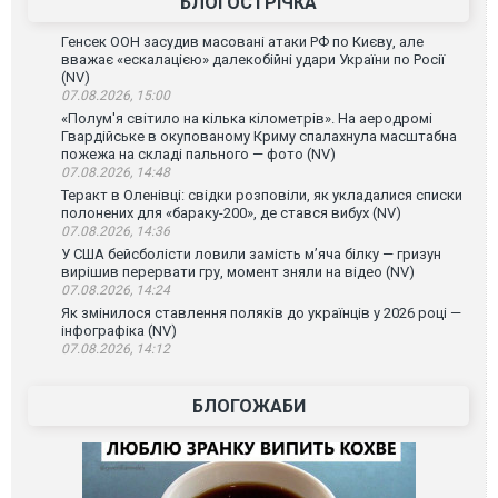
БЛОГОСТРІЧКА
Генсек ООН засудив масовані атаки РФ по Києву, але
вважає «ескалацією» далекобійні удари України по Росії
(NV)
07.08.2026, 15:00
«Полум'я світило на кілька кілометрів». На аеродромі
Гвардійське в окупованому Криму спалахнула масштабна
пожежа на складі пального — фото (NV)
07.08.2026, 14:48
Теракт в Оленівці: свідки розповіли, як укладалися списки
полонених для «бараку-200», де стався вибух (NV)
07.08.2026, 14:36
У США бейсболісти ловили замість м’яча білку — гризун
вирішив перервати гру, момент зняли на відео (NV)
07.08.2026, 14:24
Як змінилося ставлення поляків до українців у 2026 році —
інфографіка (NV)
07.08.2026, 14:12
БЛОГОЖАБИ