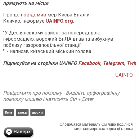
прямують на місце
Про це
повідомив
мер Києва Віталій
Кличко, інформує
UAINFO.org
.
"У Деснянському районі, за попередньою
інформацією, ворожий БпЛА впав та вибухнув
поблизу газорозподільної станції.
", - написав київський міський голова.
Підписуйся
на
сторінки
UAINFO
Facebook
,
Telegram
,
Twitt
UAINFO
Повідомити про помилку - Виділіть орфографічну
помилку мишею і натисніть Ctrl + Enter
Київ
атака
дрони
Сподобався матеріал? Сміливо поділися
ним в соцмережах через ці кнопки