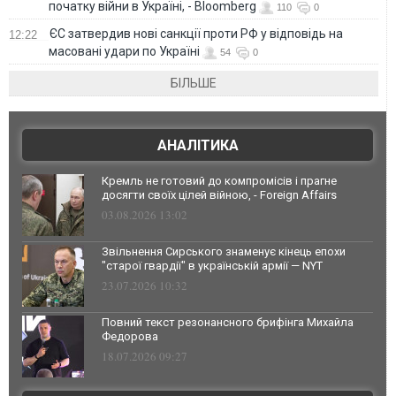
початку війни в Україні, - Bloomberg
110
0
ЄС затвердив нові санкції проти РФ у відповідь на
12:22
масовані удари по Україні
54
0
БІЛЬШЕ
АНАЛІТИКА
Кремль не готовий до компромісів і прагне
досягти своїх цілей війною, - Foreign Affairs
03.08.2026 13:02
Звільнення Сирського знаменує кінець епохи
"старої гвардії" в українській армії — NYT
23.07.2026 10:32
Повний текст резонансного брифінга Михайла
Федорова
18.07.2026 09:27