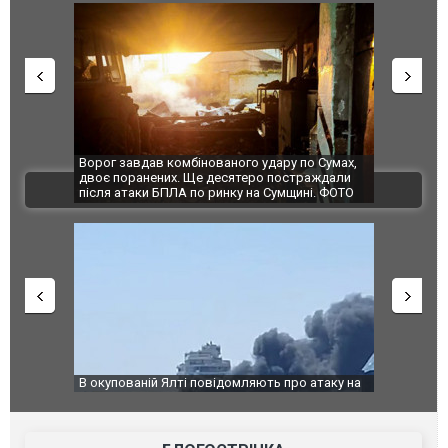
Ворог завдав комбінованого удару по Сумах,
За 2000 кі
двоє поранених. Ще десятеро постраждали
Єкатеринбу
ВІДЕО
після атаки БПЛА по ринку на Сумщині. ФОТО
склад Wild
В окупованій Ялті повідомляють про атаку на
За 2000 кі
порт: над містом навис стовп чорного диму.
Єкатеринбу
ВІДЕО
склад Wild