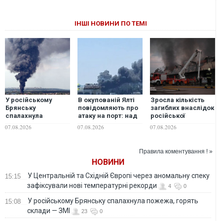
ІНШІ НОВИНИ ПО ТЕМІ
У російському
В окупованій Ялті
Зросла кількість
Брянську
повідомляють про
загиблих внаслідок
спалахнула
атаку на порт: над
російської
пожежа, горять
містом навис стовп
масованої атаки 5
07.08.2026
07.08.2026
07.08.2026
склади — ЗМІ
чорного диму.
серпня
ВІДЕО
Правила коментування ! »
НОВИНИ
У Центральній та Східній Європі через аномальну спеку
15:15
зафіксували нові температурні рекорди
4
0
У російському Брянську спалахнула пожежа, горять
15:08
склади — ЗМІ
23
0