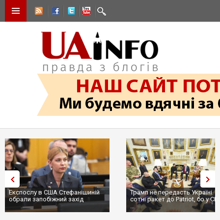
Експослу в США Стефанішиній
Трамп не передасть Україні
обрали запобіжний захід
сотні ракет до Patriot, бо у С
...