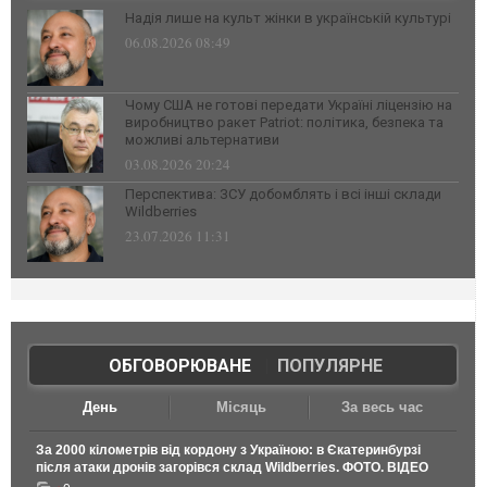
Надія лише на культ жінки в українській культурі
06.08.2026 08:49
Чому США не готові передати Україні ліцензію на
виробництво ракет Patriot: політика, безпека та
можливі альтернативи
03.08.2026 20:24
Перспектива: ЗСУ добомблять і всі інші склади
Wildberries
23.07.2026 11:31
ОБГОВОРЮВАНЕ
|
ПОПУЛЯРНЕ
День
Місяць
За весь час
За 2000 кілометрів від кордону з Україною: в Єкатеринбурзі
після атаки дронів загорівся склад Wildberries. ФОТО. ВІДЕО