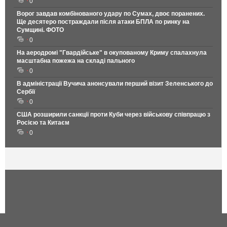
0
Ворог завдав комбінованого удару по Сумах, двоє поранених.
Ще десятеро постраждали після атаки БПЛА по ринку на
Сумщині. ФОТО
0
На аеродромі "Гвардійське" в окупованому Криму спалахнула
масштабна пожежа на складі пального
0
В адміністрації Вучича анонсували перший візит Зеленського до
Сербії
0
США розширили санкції проти Куби через військову співпрацю з
Росією та Китаєм
0