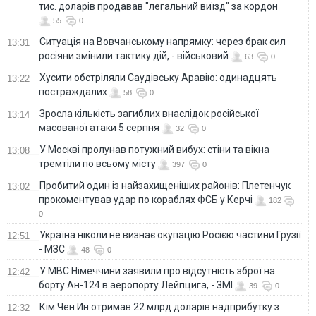
тис. доларів продавав "легальний виїзд" за кордон
55
0
Ситуація на Вовчанському напрямку: через брак сил
13:31
росіяни змінили тактику дій, - військовий
63
0
Хусити обстріляли Саудівську Аравію: одинадцять
13:22
постраждалих
58
0
Зросла кількість загиблих внаслідок російської
13:14
масованої атаки 5 серпня
32
0
У Москві пролунав потужний вибух: стіни та вікна
13:08
тремтіли по всьому місту
397
0
Пробитий один із найзахищеніших районів: Плетенчук
13:02
прокоментував удар по кораблях ФСБ у Керчі
182
0
Україна ніколи не визнає окупацію Росією частини Грузії
12:51
- МЗС
48
0
У МВС Німеччини заявили про відсутність зброї на
12:42
борту Ан-124 в аеропорту Лейпцига, - ЗМІ
39
0
Кім Чен Ин отримав 22 млрд доларів надприбутку з
12:32