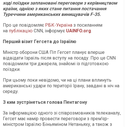
ході поїздки заплановані переговори з керівництвом
країни, однією з яких стане питання постачання
Туреччини американських винищувачів F-35.
Про це повідомляє
РБК-Україна
з посиланням
на
публікацію
CNN, інформує
UAINFO
.org
.
Перший візит Гегсета до Ізраїлю
Міністр оборони США Піт Гегсет планує вперше
відвідати Ізраїль після вступу на посаду. Про це CNN
повідомили три джерела, знайомі із підготовкою
поїздки.
При цьому поки невідомо, чи на ці плани вплинуть
американські удари по території Ірану, завдані в ніч на
середу.
З ким зустрінеться голова Пентагону
За інформацією одного зі співрозмовників телеканалу,
Гегсет має намір провести переговори з прем'єр-
міністром Ізраїлю Біньяміном Нетаньяху, а також з