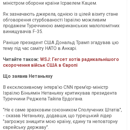
міністром оборони країни Ісраелем Кацем.
Як зазначають джерела, однією із цілей візиту стане
обговорення стурбованості Ізраїлю можливим
продажем Туреччиною американських малопомітних
винищувачів F-35.
Раніше президент США Дональд Трамп згадував цю
тему під час саміту НАТО в Анкарі.
Читайте також:
WSJ: Гегсет хотів радикальнішого
скорочення військ США в Європі
Що заявив Нетаньяху
В ексклюзивному інтерв'ю CNN прем'єр-міністр
Ізраїлю Біньямін Нетаньяху критикував президента
Туреччини Реджепа Тайіпа Ердогана.
"Не є саме зразковим союзником Сполучених Штатів",
- сказав Нетаньяху, додавши, що турецький лідер
"загрожує знищити мою країну, єдину та неповторну
єврейську державу".