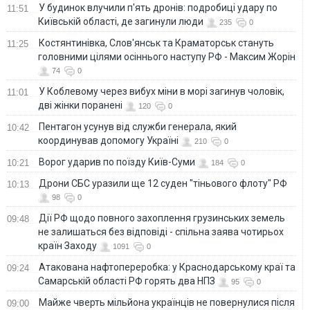
У будинок влучили п'ять дронів: подробиці удару по
11:51
Київській області, де загинули люди
235
0
Костянтинівка, Слов'янськ та Краматорськ стануть
11:25
головними цілями осіннього наступу РФ - Максим Жорін
74
0
У Коблевому через вибух міни в морі загинув чоловік,
11:01
дві жінки поранені
120
0
Пентагон усунув від служби генерала, який
10:42
координував допомогу Україні
210
0
Ворог ударив по поїзду Київ-Суми
10:21
184
0
Дрони СБС уразили ще 12 суден "тіньового флоту" РФ
10:13
98
0
Дії РФ щодо повного захоплення грузинських земель
09:48
не залишаться без відповіді - спільна заява чотирьох
країн Заходу
1091
0
Атакована нафтопереробка: у Краснодарському краї та
09:24
Самарській області РФ горять два НПЗ
95
0
Майже чверть мільйона українців не повернулися після
09:00