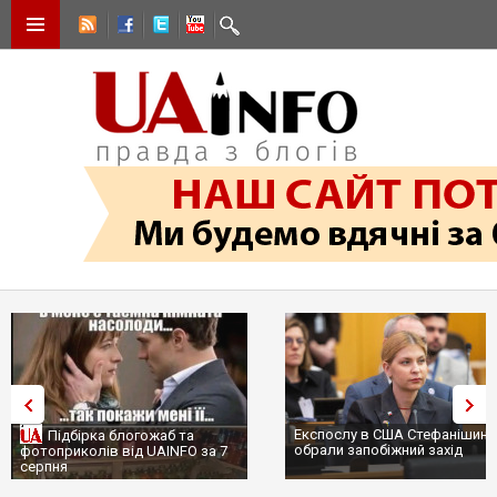
Експослу в США Стефанішині
Підбірка блогожаб та
обрали запобіжний захід
фотоприколів від UAINFO за 7
серпня