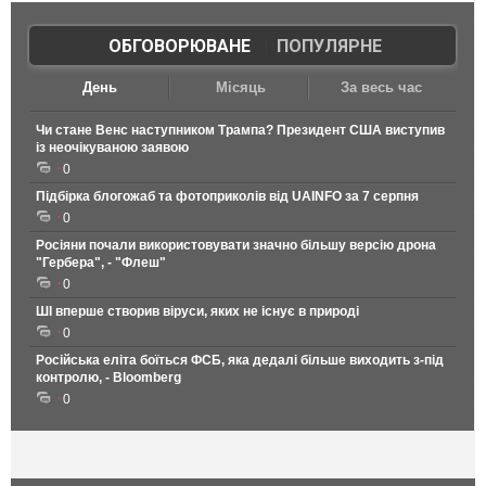
ОБГОВОРЮВАНЕ
|
ПОПУЛЯРНЕ
День
Місяць
За весь час
Чи стане Венс наступником Трампа? Президент США виступив
із неочікуваною заявою
0
Підбірка блогожаб та фотоприколів від UAINFO за 7 серпня
0
Росіяни почали використовувати значно більшу версію дрона
"Гербера", - "Флеш"
0
ШІ вперше створив віруси, яких не існує в природі
0
Російська еліта боїться ФСБ, яка дедалі більше виходить з-під
контролю, - Bloomberg
0