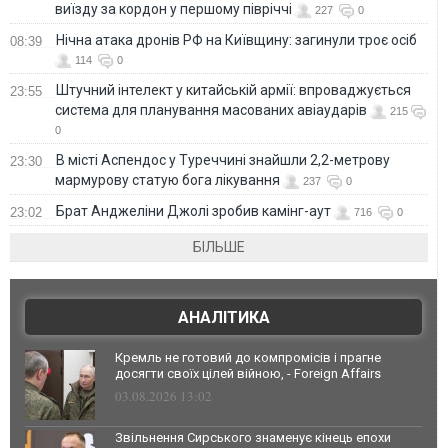
виїзду за кордон у першому півріччі
227
0
Нічна атака дронів РФ на Київщину: загинули троє осіб
08:39
114
0
Штучний інтелект у китайській армії: впроваджується
23:55
система для планування масованих авіаударів
215
0
В місті Аспендос у Туреччині знайшли 2,2-метрову
23:30
мармурову статую бога лікування
237
0
Брат Анджеліни Джолі зробив камінг-аут
23:02
716
0
БІЛЬШЕ
АНАЛІТИКА
Кремль не готовий до компромісів і прагне
досягти своїх цілей війною, - Foreign Affairs
03.08.2026 13:02
Звільнення Сирського знаменує кінець епохи