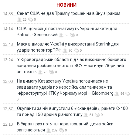
НОВИНИ
Сенат США не дав Трампу грошей на війну з Іраном
14:38
25
0
США щомісяця постачатимуть Україні ракети для
14:14
Patriot, - Зеленський
52
0
Маск відмовляє Україні у використанні Starlink для
13:48
ударів по території РФ
70
0
У Кіровоградській області під час виконання бойового
13:24
завдання розбився вертоліт ЗСУ — загинув 28-річний
авіатехнік
73
0
На вимогу Казахстану Україна погодилася не
13:00
завдавати ударів по неросійським танкерам та
інфраструктурі КТК у Чорному морі — Bloomberg
56
0
Окупанти за ніч випустили 6 «Іскандерів», ракети С-400
12:37
та понад 150 дронів різного типу
51
0
В Україні рух потягів паралізований: деякі рейси
12:13
запізнюються
282
0