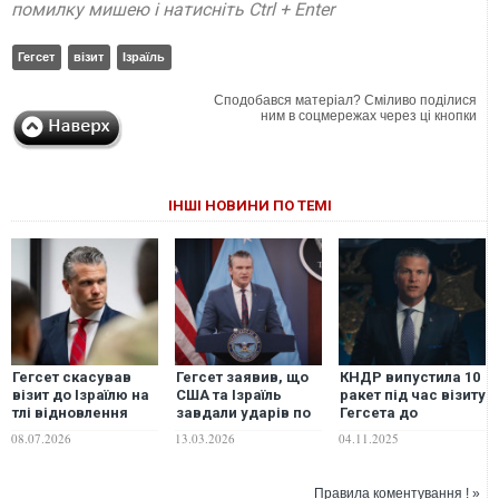
помилку мишею і натисніть Ctrl + Enter
Гегсет
візит
Ізраїль
Сподобався матеріал? Сміливо поділися
ним в соцмережах через ці кнопки
ІНШІ НОВИНИ ПО ТЕМІ
Гегсет скасував
Гегсет заявив, що
КНДР випустила 10
візит до Ізраїлю на
США та Ізраїль
ракет під час візиту
тлі відновлення
завдали ударів по
Гегсета до
ударів США й Ірану
понад 15 тисячах
демілітаризованої
08.07.2026
13.03.2026
04.11.2025
- ЗМІ
цілей в Ірані
зони, яка розділяє
дві Кореї
Правила коментування ! »