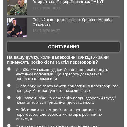
"старої гвардії" в українській армії — NYT
23.07.2026 10:32
Повний текст резонансного брифінга Михайла
Федорова
18.07.2026 09:27
ОПИТУВАННЯ
На вашу думку, коли далекобійні санкції України
примусять росію сісти за стіл переговорів?
У найближчі місяці удари України по росії стануть
настільки болючими, що агресору доведеться
поновити перемовини
Цього року не варто чекати поновлення переговорного
процесу. А от наступного - можливо все
рф навпаки піде на ескалацію попри здоровий глузд і
намагатиметься триматися до останнього
Найближчим часом росія може погодитись на
переговори, але серйозних намірів росіяни не
матимуть
Вже давно не роблю жодних прогнозів щодо