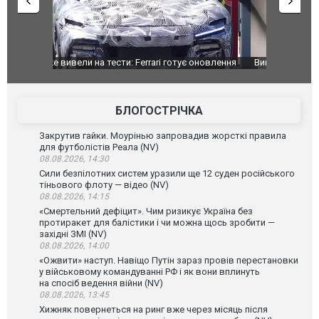
оновлення
Вийшов трейлер нової екранізації легендарного
Зеленський
фільму "Афера Томаса Крауна"
перемовин
БЛОГОСТРІЧКА
Закрутив гайки. Моурінью запровадив жорсткі правила
для футболістів Реала (NV)
08.08.2026, 14:30
Сили безпілотних систем уразили ще 12 суден російського
тіньового флоту — відео (NV)
08.08.2026, 14:15
«Смертельний дефіцит». Чим ризикує Україна без
протиракет для балістики і чи можна щось зробити —
західні ЗМІ (NV)
08.08.2026, 14:00
«Ожвити» наступ. Навіщо Путін зараз провів перестановки
у військовому командуванні РФ і як вони вплинуть
на спосіб ведення війни (NV)
08.08.2026, 13:45
Хижняк повернеться на ринг вже через місяць після