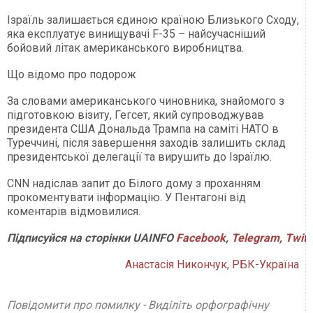
Ізраїль залишається єдиною країною Близького Сходу,
яка експлуатує винищувачі F-35 – найсучасніший
бойовий літак американського виробництва.
Що відомо про подорож
За словами американського чиновника, знайомого з
підготовкою візиту, Гегсет, який супроводжував
президента США Дональда Трампа на саміті НАТО в
Туреччині, після завершення заходів залишить склад
президентської делегації та вирушить до Ізраїлю.
CNN надіслав запит до Білого дому з проханням
прокоментувати інформацію. У Пентагоні від
коментарів відмовилися.
Підписуйся
на
сторінки
UAINFO
Facebook
,
Telegram
,
Twitt
Анастасія Никончук, РБК-Україна
Повідомити про помилку - Виділіть орфографічну