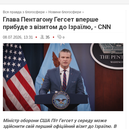
Вся правда з блогосфери
»
Новини блогосфери
»
Глава Пентагону Гегсет вперше
прибуде з візитом до Ізраїлю, - CNN
•
•
08.07.2026, 13:31
35
0
Міністр оборони США Піт Гегсет у середу може
здійснити свій перший офіційний візит до Ізраїлю. В