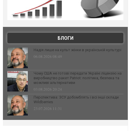
БЛОГИ
Надія лише на культ жінки в українській культурі
06.08.2026 08:49
Чому США не готові передати Україні ліцензію на
виробництво ракет Patriot: політика, безпека та
можливі альтернативи
03.08.2026 20:24
Перспектива: ЗСУ добомблять і всі інші склади
Wildberries
23.07.2026 11:31