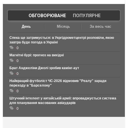
ОБГОВОРЮВАНЕ
|
ПОПУЛЯРНЕ
День
Місяць
За весь час
Спека ще затримується: в Укргідрометцентрі розповіли, якою
завтра буде погода в Україні
0
Магнітні бурі: прогноз на вихідні
0
Брат Анджеліни Джолі зробив камінг-аут
0
Найкращий футболіст ЧС-2026 відмовив "Реалу" заради
переходу в "Барселону"
0
Штучний інтелект у китайській армії: впроваджується система
для планування масованих авіаударів
0