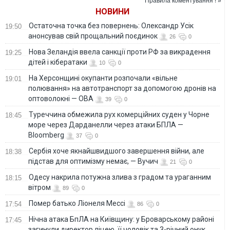
Правила коментування ! »
безпечні райони
НОВИНИ
Остаточна точка без повернень: Олександр Усік
19:50
анонсував свій прощальний поєдинок
26
0
Нова Зеландія ввела санкції проти РФ за викрадення
19:25
дітей і кібератаки
10
0
На Херсонщині окупанти розпочали «вільне
19:01
полювання» на автотранспорт за допомогою дронів на
оптоволокні — ОВА
39
0
Туреччина обмежила рух комерційних суден у Чорне
18:45
море через Дарданелли через атаки БПЛА —
Bloomberg
37
0
Сербія хоче якнайшвидшого завершення війни, але
18:38
підстав для оптимізму немає, — Вучич
21
0
Одесу накрила потужна злива з градом та ураганним
18:15
вітром
89
0
Помер батько Ліонеля Мессі
17:54
86
0
Нічна атака БпЛА на Київщину: у Броварському районі
17:45
загинули директор ліцею, її чоловік та 3-річний онук