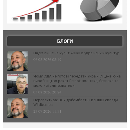
БЛОГИ
Надія лише на культ жінки в українській культурі
06.08.2026 08:49
Чому США не готові передати Україні ліцензію на
виробництво ракет Patriot: політика, безпека та
можливі альтернативи
03.08.2026 20:24
Перспектива: ЗСУ добомблять і всі інші склади
Wildberries
23.07.2026 11:31