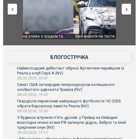
дом та
Вже вивели на тести: Ferrari готує оновлення
Вийшов тре
позашляховика Purosangue. ВІДЕО
фільму "Аф
БЛОГОСТРІЧКА
Наймолодший дебютант збірної Аргентини перейшов із
Реала у клуб Серії А (NV)
08.08.2026, 20:00
Сенат США затвердив генпрокурором колишнього
особистого адвоката Трампа (NV)
08.08.2026, 19:45
Гвардіола переконав найкращого футболіста ЧС-2026
обрати Барселону замість Реала (NV)
08.08.2026, 19:30
У будинок влучили п’ять дронів: у Пухівці на Київщині
внаслідок нічної атаки РФ загинули дідусь, бабуся та їхній
трирічний онук (NV)
08.08.2026, 19:15
«Або ти йдеш, або вона йде»: Інфантіно допоміг коханці