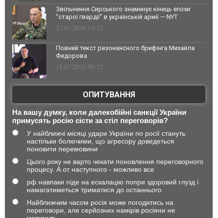
Звільнення Сирського знаменує кінець епохи
"старої гвардії" в українській армії — NYT
23.07.2026 10:32
Повний текст резонансного брифінга Михайла
Федорова
18.07.2026 09:27
ОПИТУВАННЯ
На вашу думку, коли далекобійні санкції України
примусять росію сісти за стіл переговорів?
У найближчі місяці удари України по росії стануть
настільки болючими, що агресору доведеться
поновити перемовини
Цього року не варто чекати поновлення переговорного
процесу. А от наступного - можливо все
рф навпаки піде на ескалацію попри здоровий глузд і
намагатиметься триматися до останнього
Найближчим часом росія може погодитись на
переговори, але серйозних намірів росіяни не
матимуть