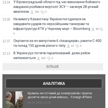
У Кіровоградській області під час виконання бойового
13:24
завдання розбився вертоліт ЗСУ — загинув 28-річний
авіатехнік
358
0
На вимогу Казахстану Україна погодилася не
13:00
завдавати ударів по неросійським танкерам та
інфраструктурі КТК у Чорному морі — Bloomberg
96
0
Окупанти за ніч випустили 6 «Іскандерів», ракети С-400
12:37
та понад 150 дронів різного типу
64
0
В Україні рух потягів паралізований: деякі рейси
12:13
запізнюються
600
0
БІЛЬШЕ
АНАЛІТИКА
Кремль не готовий до компромісів і прагне
досягти своїх цілей війною, - Foreign Affairs
03.08.2026 13:02