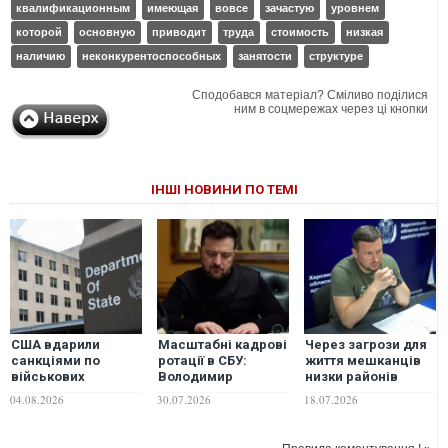
квалификационным
имеющая
вовсе
зачастую
уровнем
которой
основную
приводит
труда
стоимость
низкая
наличию
неконкурентоспособных
занятости
структуре
Сподобався матеріал? Сміливо поділися
ним в соцмережах через ці кнопки
ІНШІ НОВИНИ ПО ТЕМІ
США вдарили
Масштабні кадрові
Через загрози для
санкціями по
ротації в СБУ:
життя мешканців
військових
Володимир
низки районів
структурах РФ
Зеленський
Херсона та
04.08.2026
30.07.2026
18.07.2026
підписав низку
приміських сіл
указів про нові
терміново
призначення
евакуювали у