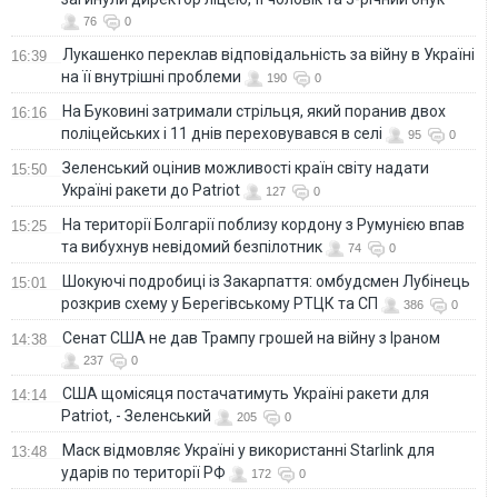
76
0
Лукашенко переклав відповідальність за війну в Україні
16:39
на її внутрішні проблеми
190
0
На Буковині затримали стрільця, який поранив двох
16:16
поліцейських і 11 днів переховувався в селі
95
0
Зеленський оцінив можливості країн світу надати
15:50
Україні ракети до Patriot
127
0
На території Болгарії поблизу кордону з Румунією впав
15:25
та вибухнув невідомий безпілотник
74
0
Шокуючі подробиці із Закарпаття: омбудсмен Лубінець
15:01
розкрив схему у Берегівському РТЦК та СП
386
0
Сенат США не дав Трампу грошей на війну з Іраном
14:38
237
0
США щомісяця постачатимуть Україні ракети для
14:14
Patriot, - Зеленський
205
0
Маск відмовляє Україні у використанні Starlink для
13:48
ударів по території РФ
172
0