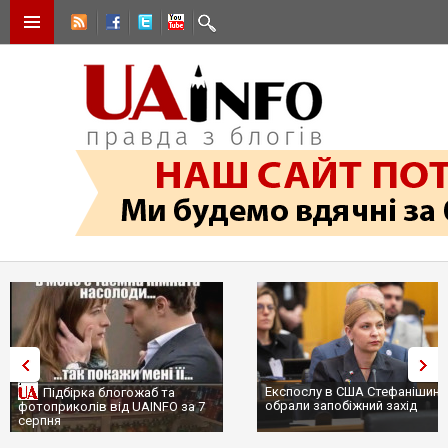
Експослу в США Стефанішиній
Підбірка блогожаб та
обрали запобіжний захід
фотоприколів від UAINFO за 7
серпня