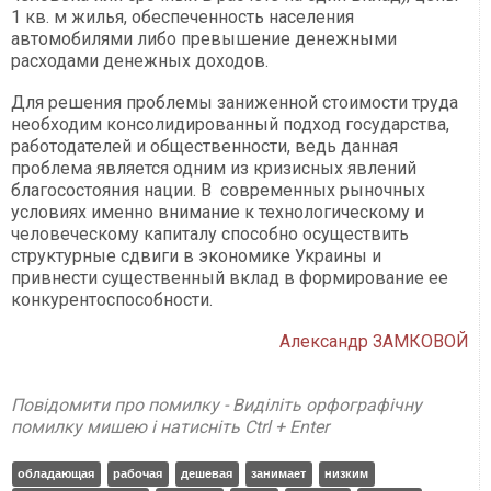
1 кв. м жилья, обеспеченность населения
автомобилями либо превышение денежными
расходами денежных доходов.
Для решения проблемы заниженной стоимости труда
необходим консолидированный подход государства,
работодателей и общественности, ведь данная
проблема является одним из кризисных явлений
благосостояния нации. В современных рыночных
условиях именно внимание к технологическому и
человеческому капиталу способно осуществить
структурные сдвиги в экономике Украины и
привнести существенный вклад в формирование ее
конкурентоспособности.
Александр ЗАМКОВОЙ
Повідомити про помилку - Виділіть орфографічну
помилку мишею і натисніть Ctrl + Enter
обладающая
рабочая
дешевая
занимает
низким