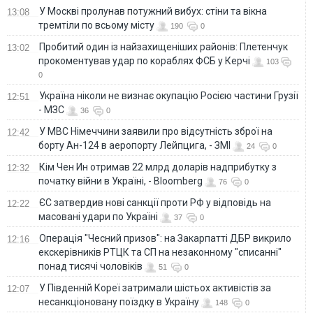
У Москві пролунав потужний вибух: стіни та вікна
13:08
тремтіли по всьому місту
190
0
Пробитий один із найзахищеніших районів: Плетенчук
13:02
прокоментував удар по кораблях ФСБ у Керчі
103
0
Україна ніколи не визнає окупацію Росією частини Грузії
12:51
- МЗС
36
0
У МВС Німеччини заявили про відсутність зброї на
12:42
борту Ан-124 в аеропорту Лейпцига, - ЗМІ
24
0
Кім Чен Ин отримав 22 млрд доларів надприбутку з
12:32
початку війни в Україні, - Bloomberg
76
0
ЄС затвердив нові санкції проти РФ у відповідь на
12:22
масовані удари по Україні
37
0
Операція "Чесний призов": на Закарпатті ДБР викрило
12:16
екскерівників РТЦК та СП на незаконному "списанні"
понад тисячі чоловіків
51
0
У Південній Кореї затримали шістьох активістів за
12:07
несанкціоновану поїздку в Україну
148
0