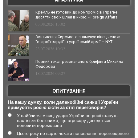
Кремль не готовий до компромісів і прагне
досягти своїх цілей війною, - Foreign Affairs
03.08.2026 13:02
Звільнення Сирського знаменує кінець епохи
"старої гвардії" в українській армії — NYT
23.07.2026 10:32
Повний текст резонансного брифінга Михайла
Федорова
18.07.2026 09:27
ОПИТУВАННЯ
На вашу думку, коли далекобійні санкції України
примусять росію сісти за стіл переговорів?
У найближчі місяці удари України по росії стануть
настільки болючими, що агресору доведеться
поновити перемовини
Цього року не варто чекати поновлення переговорного