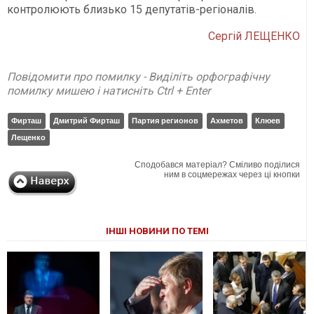
контролюють близько 15 депутатів-регіоналів.
Сергій ЛЕЩЕНКО
Повідомити про помилку - Виділіть орфографічну
помилку мишею і натисніть Ctrl + Enter
Фирташ
Дмитрий Фирташ
Партия регионов
Ахметов
Клюев
Лещенко
Сподобався матеріал? Сміливо поділися
ним в соцмережах через ці кнопки
ІНШІ НОВИНИ ПО ТЕМІ