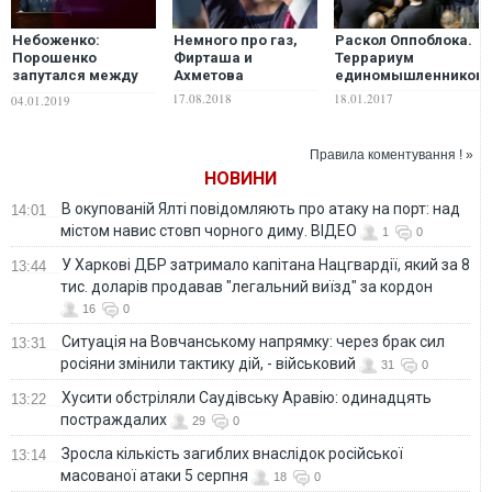
Небоженко:
Немного про газ,
Раскол Оппоблока.
Порошенко
Фирташа и
Террариум
запутался между
Ахметова
единомышленников
двумя олигархами
17.08.2018
18.01.2017
04.01.2019
Правила коментування ! »
НОВИНИ
В окупованій Ялті повідомляють про атаку на порт: над
14:01
містом навис стовп чорного диму. ВІДЕО
1
0
У Харкові ДБР затримало капітана Нацгвардії, який за 8
13:44
тис. доларів продавав "легальний виїзд" за кордон
16
0
Ситуація на Вовчанському напрямку: через брак сил
13:31
росіяни змінили тактику дій, - військовий
31
0
Хусити обстріляли Саудівську Аравію: одинадцять
13:22
постраждалих
29
0
Зросла кількість загиблих внаслідок російської
13:14
масованої атаки 5 серпня
18
0