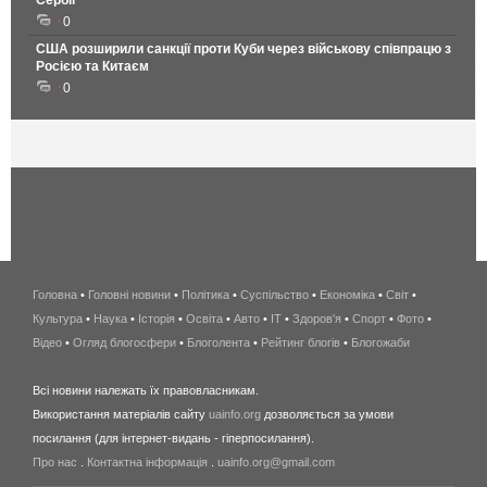
Сербії
0
США розширили санкції проти Куби через військову співпрацю з
Росією та Китаєм
0
Головна
•
Головні новини
•
Політика
•
Суспільство
•
Економіка
беспроводной
•
Світ
•
Культура
•
Наука
•
Історія
•
Освіта
•
Авто
•
IT
•
Здоров'я
интернет
•
Спорт
•
Фото
•
Відео
•
Огляд блогосфери
•
Блоголента
•
Рейтинг блогів
киев
•
Блогожаби
и
Всі новини належать їх правовласникам.
область
Використання матеріалів сайту
uainfo.org
дозволяється за умови
wimax
посилання (для інтернет-видань - гіперпосилання).
интернет
Про нас
.
Контактна інформація
.
uainfo.org@gmail.com
в
киеве