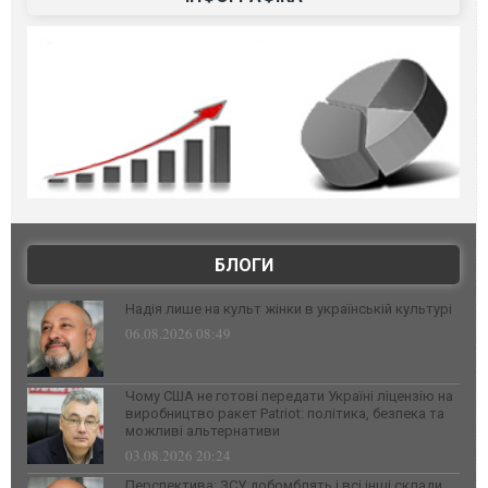
БЛОГИ
Надія лише на культ жінки в українській культурі
06.08.2026 08:49
Чому США не готові передати Україні ліцензію на
виробництво ракет Patriot: політика, безпека та
можливі альтернативи
03.08.2026 20:24
Перспектива: ЗСУ добомблять і всі інші склади