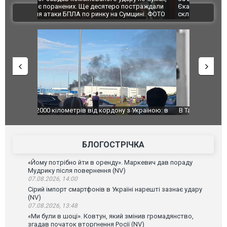
траждали
Єкатеринбурзі після атаки дронів загорівся
суперкарів
ВІДЕО
ині. ФОТО
склад Wildberries. ФОТО. ВІДЕО
країною: в
В Таїланді футболіст загинув від удару
Топпосадов
агорівся
блискавки під час матчу: ще 12 людей
підозру
постраждали. ВІДЕО
БЛОГОСТРІЧКА
«Йому потрібно йти в оренду». Маркевич дав пораду
Мудрику після повернення (NV)
07.08.2026, 14:00
Сірий імпорт смартфонів в Україні нарешті зазнає удару
(NV)
07.08.2026, 13:48
«Ми були в шоці». Ковтун, який змінив громадянство,
згадав початок вторгнення Росії (NV)