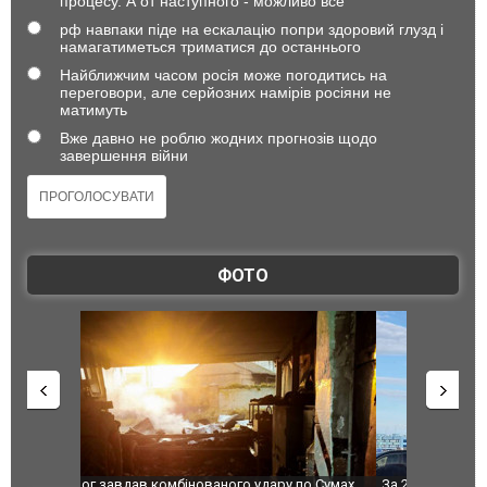
процесу. А от наступного - можливо все
рф навпаки піде на ескалацію попри здоровий глузд і
намагатиметься триматися до останнього
Найближчим часом росія може погодитись на
переговори, але серйозних намірів росіяни не
матимуть
Вже давно не роблю жодних прогнозів щодо
завершення війни
ФОТО
по Сумах,
За 2000 кілометрів від кордону з Україною: в
"Мої іграш