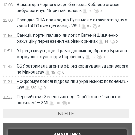
В акваторії Чорного моря біля села Коблеве стався
12:03
вибух: загинув 45-річний чоловік
80
0
Розвідка США вважає, що Путін може атакувати одну з
12:00
країн НАТО вже цієї осені, - WSJ
95
0
Санкції, порти, паливо: як логіст Євгеній Шимченко
11:55
рахує ціну перевезення на різних ринках
36
0
У Греції хочуть, щоб Трамп допоміг відібрати у Британії
11:51
мармурові скульптури Парфенону
52
0
СБУ затримала агентів рф, які коригували удари ворога
11:43
по Миколаєву
35
0
РФ формує бойові підрозділи з українських полонених, -
11:31
ISW
369
0
Перший візит Зеленського до Сербії стане "ляпасом
11:22
росіянам" — ЗМІ
101
0
БІЛЬШЕ
АНАЛІТИКА