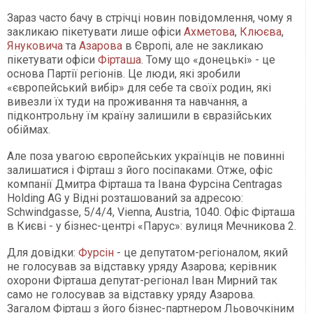
Зараз часто бачу в стрічці новин повідомлення, чому я
закликаю пікетувати лише офіси
Ахметова
,
Клюєва
,
Януковича
та
Азарова
в Європі, але не закликаю
пікетувати офіси
Фірташа
. Тому що «донецькі» - це
основа Партії регіонів. Це люди, які зробили
«європейський вибір» для себе та своїх родин, які
вивезли їх туди на проживання та навчання, а
підконтрольну їм країну залишили в євразійських
обіймах.
Але поза увагою європейських українців не повинні
залишатися і Фірташ з його посіпаками. Отже, офіс
компанії Дмитра Фірташа та Івана Фурсіна Centragas
Holding AG у Відні розташований за адресою:
Schwindgasse, 5/4/4, Vienna, Austria, 1040. Офіс Фірташа
в Києві - у бізнес-центрі «Парус»: вулиця Мечникова 2.
Для довідки:
Фурсін
- це депутатом-регіоналом, який
не голосував за відставку уряду Азарова; керівник
охорони Фірташа депутат-регіонал Іван Мирний так
само не голосував за відставку уряду Азарова.
Загалом Фірташ з його бізнес-партнером Льовочкіним