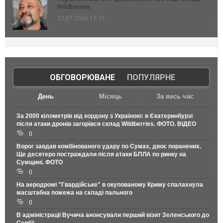
Wildberries
23.07.2026 11:31
ОБГОВОРЮВАНЕ
|
ПОПУЛЯРНЕ
День
Місяць
За весь час
За 2000 кілометрів від кордону з Україною: в Єкатеринбурзі
після атаки дронів загорівся склад Wildberries. ФОТО. ВІДЕО
0
Ворог завдав комбінованого удару по Сумах, двоє поранених.
Ще десятеро постраждали після атаки БПЛА по ринку на
Сумщині. ФОТО
0
На аеродромі "Гвардійське" в окупованому Криму спалахнула
масштабна пожежа на складі пального
0
В адміністрації Вучича анонсували перший візит Зеленського до