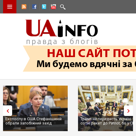
Експослу в США Стефанішиній
Трамп не передасть Україні
обрали запобіжний захід
сотні ракет до Patriot, бо у С
...