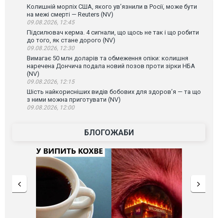
Колишній морпіх США, якого ув’язнили в Росії, може бути
на межі смерті — Reuters (NV)
09.08.2026, 12:45
Підсилювач керма. 4 сигнали, що щось не так і що робити
до того, як стане дорого (NV)
09.08.2026, 12:30
Вимагає 50 млн доларів та обмеження опіки: колишня
наречена Дончича подала новий позов проти зірки НБА
(NV)
09.08.2026, 12:15
Шість найкорисніших видів бобових для здоров’я — та що
з ними можна приготувати (NV)
09.08.2026, 12:00
БЛОГОЖАБИ