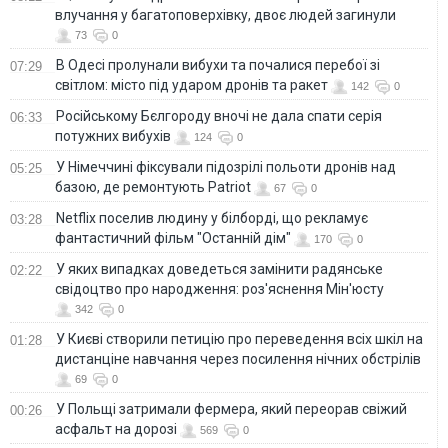
влучання у багатоповерхівку, двоє людей загинули
73
0
В Одесі пролунали вибухи та почалися перебої зі
07:29
світлом: місто під ударом дронів та ракет
142
0
Російському Бєлгороду вночі не дала спати серія
06:33
потужних вибухів
124
0
У Німеччині фіксували підозрілі польоти дронів над
05:25
базою, де ремонтують Patriot
67
0
Netflix поселив людину у білборді, що рекламує
03:28
фантастичний фільм "Останній дім"
170
0
У яких випадках доведеться замінити радянське
02:22
свідоцтво про народження: роз'яснення Мін'юсту
342
0
У Києві створили петицію про переведення всіх шкіл на
01:28
дистанціне навчання через посилення нічних обстрілів
69
0
У Польщі затримали фермера, який переорав свіжий
00:26
асфальт на дорозі
569
0