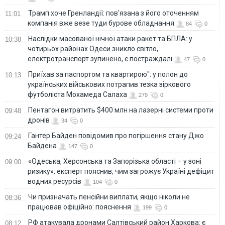
Трамп хоче Гренландії: пов'язана з його оточенням
11:01
компанія вже везе туди бурове обладнання
84
0
Наслідки масованої нічної атаки ракет та БПЛА: у
10:38
чотирьох районах Одеси зникло світло,
електротранспорт зупинено, є постраждалі
47
0
Приїхав за паспортом та квартирою": у полон до
10:13
українських військових потрапив тезка зіркового
футболіста Мохамеда Салаха
279
0
Пентагон витратить $400 млн на лазерні системи проти
09:48
дронів
34
0
Гантер Байден повідомив про погіршення стану Джо
09:24
Байдена
147
0
«Одеська, Херсонська та Запорізька області – у зоні
09:00
ризику»: експерт пояснив, чим загрожує Україні дефіцит
водних ресурсів
104
0
Чи призначать пенсійни виплати, якщо ніколи не
08:36
працював офіційно: пояснення
199
0
РФ атакувала дронами Салтівський район Харкова: є
08:12