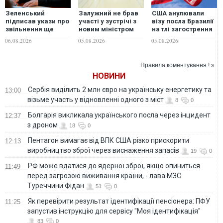
Зеленський
Залужний не брав
США анулювали
підписав укази про
участі у зустрічі з
візу посла Бразилії
звільнення ще
новим міністром
на тлі загострення
чотирьох послів
оборони Британії в
дипломатичного
06.08.2026
05.08.2026
05.08.2026
Києві: в ОП та в
конфлікту
оточенні посла
дають різні
Правила коментування ! »
пояснення
НОВИНИ
Сербія виділить 2 млн євро на українську енергетику та
13:00
візьме участь у відновленні одного з міст
8
0
Болгарія викликала українського посла через інцидент
12:37
з дроном
18
0
Пентагон вимагає від ВПК США різко прискорити
12:13
виробництво зброї через виснаження запасів
19
0
РФ може вдатися до ядерної зброї, якщо опиниться
11:49
перед загрозою виживання країни, - лава МЗС
Туреччини Фідан
51
0
Як перевірити результат ідентифікації пенсіонера: ПФУ
11:25
запустив інструкцію для сервісу "Моя ідентифікація"
83
0