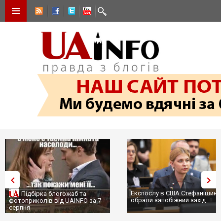
Експослу в США Стефанішиній
Підбірка блогожаб та
обрали запобіжний захід
фотоприколів від UAINFO за 7
серпня