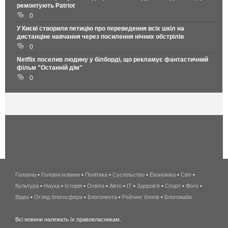
ремонтують Patriot
0
У Києві створили петицію про переведення всіх шкіл на
дистанціне навчання через посилення нічних обстрілів
0
Netflix поселив людину у білборді, що рекламує фантастичний
фільм "Останній дім"
0
Головна
•
Головні новини
•
Політика
•
Суспільство
•
Економіка
беспроводной
•
Світ
•
Культура
•
Наука
•
Історія
•
Освіта
•
Авто
•
IT
•
Здоров'я
интернет
•
Спорт
•
Фото
•
Відео
•
Огляд блогосфери
•
Блоголента
•
Рейтинг блогів
киев
•
Блогожаби
и
Всі новини належать їх правовласникам.
область