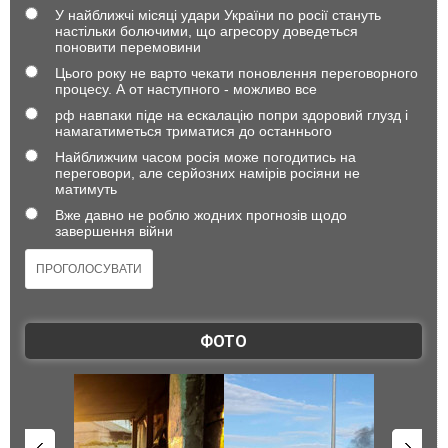
У найближчі місяці удари України по росії стануть
настільки болючими, що агресору доведеться
поновити перемовини
Цього року не варто чекати поновлення переговорного
процесу. А от наступного - можливо все
рф навпаки піде на ескалацію попри здоровий глузд і
намагатиметься триматися до останнього
Найближчим часом росія може погодитись на
переговори, але серйозних намірів росіяни не
матимуть
Вже давно не роблю жодних прогнозів щодо
завершення війни
ФОТО