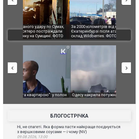
по Сумах,
За 2000 кілометрів від кордону з Україною: в
"Мої іграш
траждали
Єкатеринбурзі після атаки дронів загорівся
суперкарів
ВІДЕО
ині. ФОТО
склад Wildberries. ФОТО. ВІДЕО
": у полон
Одесу накрила потужна злива з градом та
Вже вивели 
в тезка
ураганним вітром
позашляхов
лаха
БЛОГОСТРІЧКА
Ні, не спагеті. Яка форма пасти найкраще поєднується
з вершковими соусами — і чому (NV)
09.08.2026, 13:00