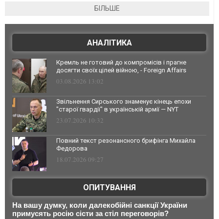
БІЛЬШЕ
АНАЛІТИКА
Кремль не готовий до компромісів і прагне
досягти своїх цілей війною, - Foreign Affairs
03.08.2026 13:02
Звільнення Сирського знаменує кінець епохи
"старої гвардії" в українській армії — NYT
23.07.2026 10:32
Повний текст резонансного брифінга Михайла
Федорова
18.07.2026 09:27
ОПИТУВАННЯ
На вашу думку, коли далекобійні санкції України
примусять росію сісти за стіл переговорів?