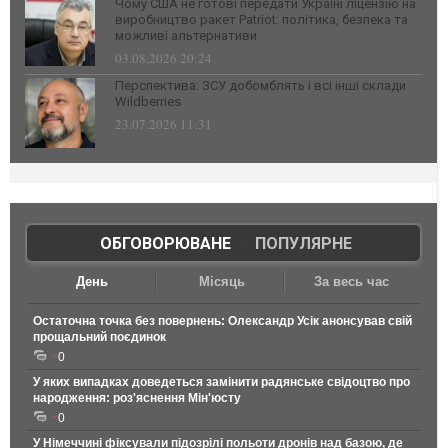
Чому США не готові передати Україні ліцензію на
виробництво ракет Patriot: політика, безпека та
можливі альтернативи
03.08.2026 20:24
Перспектива: ЗСУ добомблять і всі інші склади
Wildberries
23.07.2026 11:31
ОБГОВОРЮВАНЕ
|
ПОПУЛЯРНЕ
День
Місяць
За весь час
Остаточна точка без повернень: Олександр Усік анонсував свій
прощальний поєдинок
0
У яких випадках доведеться замінити радянське свідоцтво про
народження: роз'яснення Мін'юсту
0
У Німеччині фіксували підозрілі польоти дронів над базою, де