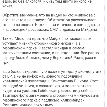
едой, но без алкоголя, и бить там никто никого не
хочет.
Обратите внимание, что на видео никто Милонова с
его плакатом не атакует. Об атаках он рассказывает
только на словах. И эти слова в точности совпадают с
информацией российских СМИ о драках на Майдане.
Также Милонов врет, что Майдан по численности
уступает митингу сторонников Януковича в
Мариинском парке. Я застал Майдан в самом
малочисленном состоянии, в понедельник. Все равно
народу было больше, чем у Верховной Рады, раза в
три.
Ещё более откровенную ложь я увидел у экс-депутата
от ЕР, а ныне информационного подрядчика
кремлевской пропаганды Константина Рыкова. Этот
молодой человек, к сожалению, и вовсе скатился
куда-то на уровень Геббельса, разместив у себя в
Твиттере фото загаженного сторонниками Януковича
Мариинского парка с подписью «Алкомайдан.
Революционное похмелье».