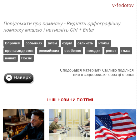
v-fedotov
Повідомити про помилку - Виділіть орфографічну
помилку мишею і натисніть Ctrl + Enter
Впрочем
событиях
затем
ездил
отличать
чтобы
пропагандистов
российских
особенно
поездки
режет
глаза
наших
После
Сподобався матеріал? Сміливо поділися
ним в соцмережах через ці кнопки
ІНШІ НОВИНИ ПО ТЕМІ