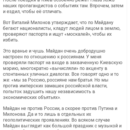
наших пропагандистов о событиях там. Впрочем, затем
и ездил, чтобы её отличать.
Вот Виталий Милонов утверждает, что по Майдану
бегают националисты, кладут людей лицом в землю,
проверяют паспорта и ищут «москалей», чтобы их
избить.
Это вранье и чушь. Майдан очень добродушно
настроен по отношению к россиянам. У меня
проверяли паспорт на входе в захваченную Киевскую
мэрию, многократно «вычисляли» по акценту в
спонтанных уличных диалогах. Все говорят одно и то
же: «мы за Россию, россияне нам братья. Но мы
против имперских замашек российской власти,
попыток задушить нашу независимость в
экономических объятьях».
Майдан не против России, а скорее против Путина и
Милонова. Да и то лишь в отдельных их
геополитических проявлениях. Во всяком случае
Майдан выглядит как большой праздник с музыкой и