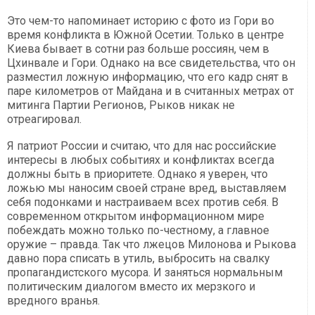
Это чем-то напоминает историю с фото из Гори во
время конфликта в Южной Осетии. Только в центре
Киева бывает в сотни раз больше россиян, чем в
Цхинвале и Гори. Однако на все свидетельства, что он
разместил ложную информацию, что его кадр снят в
паре километров от Майдана и в считанных метрах от
митинга Партии Регионов, Рыков никак не
отреагировал.
Я патриот России и считаю, что для нас российские
интересы в любых событиях и конфликтах всегда
должны быть в приоритете. Однако я уверен, что
ложью мы наносим своей стране вред, выставляем
себя подонками и настраиваем всех против себя. В
современном открытом информационном мире
побеждать можно только по-честному, а главное
оружие – правда. Так что лжецов Милонова и Рыкова
давно пора списать в утиль, выбросить на свалку
пропагандистского мусора. И заняться нормальным
политическим диалогом вместо их мерзкого и
вредного вранья.