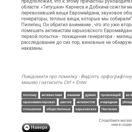
предположил, что к этому причастны руководител
области. «Титушки» Кернеса и Добкина сожгли м
перевозивший вещи Евромайдана, звуковое обо
генераторы, теплые вещи, которые мы собирали",
Пилипец. Он обратил внимание , что это уже вто
помешать активистам харьковского Евромайдана
первой попытки - похищения генератора - милиц
расследование до сих пор, виновные не обнаруж
наказаны.
Повідомити про помилку - Виділіть орфографічн
мишею і натисніть Ctrl + Enter
поэтому
активистами
нашими
думаю
провокаций
акт
прокомментировал
шестое
активистов
очередная
убеж
отношении
общественных
харьковских
Чистилин
Сподобався матері
ним в соцме