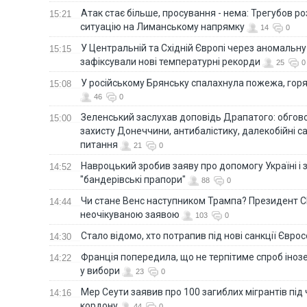
Атак стає більше, просування - нема: Трегубов ро
15:21
ситуацію на Лиманському напрямку
14
0
У Центральній та Східній Європі через аномальну
15:15
зафіксували нові температурні рекорди
25
0
У російському Брянську спалахнула пожежа, горя
15:08
46
0
Зеленський заслухав доповідь Драпатого: обгов
15:00
захисту Донеччини, антибалістику, далекобійні са
питання
21
0
Навроцький зробив заяву про допомогу Україні і 
14:52
"бандерівські прапори"
88
0
Чи стане Венс наступником Трампа? Президент С
14:44
неочікуваною заявою
103
0
Стало відомо, хто потрапив під нові санкції Євро
14:30
Франція попередила, що не терпітиме спроб іно
14:22
у вибори
23
0
Мер Сеути заявив про 100 загиблих мігрантів під
14:16
кордону
44
0