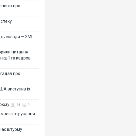
зповів про
 спеку
ть склади — ЗМІ
орили питання
нкції та кадрові
згадав про
ША виступив із
союзу
44
0
земного втручання
 час штурму