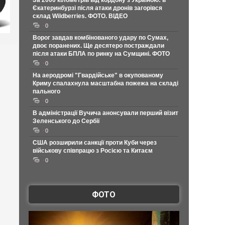
За 2000 кілометрів від кордону з Україною: в
Єкатеринбурзі після атаки дронів загорівся
склад Wildberries. ФОТО. ВІДЕО
0
Ворог завдав комбінованого удару по Сумах,
двоє поранених. Ще десятеро постраждали
після атаки БПЛА по ринку на Сумщині. ФОТО
0
На аеродромі "Гвардійське" в окупованому
Криму спалахнула масштабна пожежа на складі
пального
0
В адміністрації Вучича анонсували перший візит
Зеленського до Сербії
0
США розширили санкції проти Куби через
військову співпрацю з Росією та Китаєм
0
ФОТО