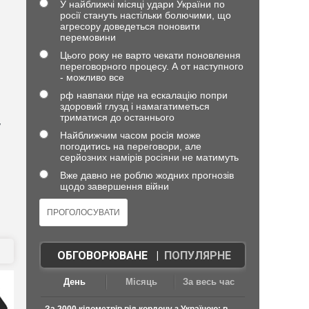
У найближчі місяці удари України по
росії стануть настільки болючими, що
агресору доведеться поновити
перемовини
Цього року не варто чекати поновлення
переговорного процесу. А от наступного
- можливо все
рф навпаки піде на ескалацію попри
здоровий глузд і намагатиметься
триматися до останнього
у
Найближчим часом росія може
погодитись на переговори, але
серйозних намірів росіяни не матимуть
Вже давно не роблю жодних прогнозів
щодо завершення війни
ОБГОВОРЮВАНЕ
|
ПОПУЛЯРНЕ
День
Місяць
За весь час