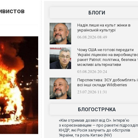
ивистов
БЛОГИ
Надія лише на культ жінки в
українській культурі
06.08.2026 08:49
Чому США не готові передати
Україні ліцензію на виробництв
ракет Patriot: політика, безпека 
можливі альтернативи
03.08.2026 20:24
Перспектива: ЗСУ добомблять і
всі інші склади Wildberries
23.07.2026 11:31
БЛОГОСТРІЧКА
«Кім отримав дозвіл від Сі». Інтерв'ю
з кореєзнавецем — про ракетні підрозді
КНДР, які Росія залучить до обстрілів
України, та роль Китаю (NV)