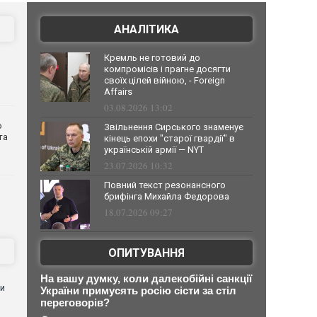
АНАЛІТИКА
Кремль не готовий до
компромісів і прагне досягти
своїх цілей війною, - Foreign
Affairs
03.08.2026 13:02
о
Звільнення Сирського знаменує
та
кінець епохи "старої гвардії" в
українській армії — NYT
23.07.2026 10:32
Повний текст резонансного
брифінга Михайла Федорова
18.07.2026 09:27
ОПИТУВАННЯ
На вашу думку, коли далекобійні санкції
ли
України примусять росію сісти за стіл
переговорів?