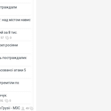
остраждали
: над містом навис
й за 8 тис.
57
0
сил росіяни
ть постраждалих
асованої атаки 5
 тремтіли по
нчук
191
0
 Грузії - МЗС
49