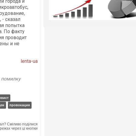
и города и
икроавтобус,
рудование,
 - сказал
рая попытка
. По факту
ия проводит
ены и не
lenta-ua
у помилку
ивист
ден
провокация
ал? Сміливо поділися
режах через ці кнопки