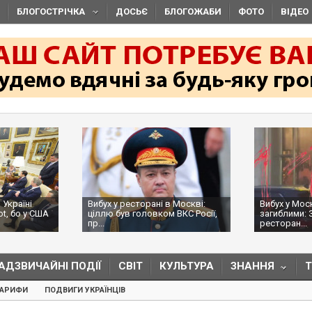
БЛОГОСТРІЧКА
ДОСЬЄ
БЛОГОЖАБИ
ФОТО
ВІДЕО
 Україні
Вибух у ресторані в Москві:
Вибух у Мос
ot, бо у США
ціллю був головком ВКС Росії,
загиблими: 
пр...
ресторан...
АДЗВИЧАЙНІ ПОДІЇ
СВІТ
КУЛЬТУРА
ЗНАННЯ
ТАРИФИ
ПОДВИГИ УКРАЇНЦІВ