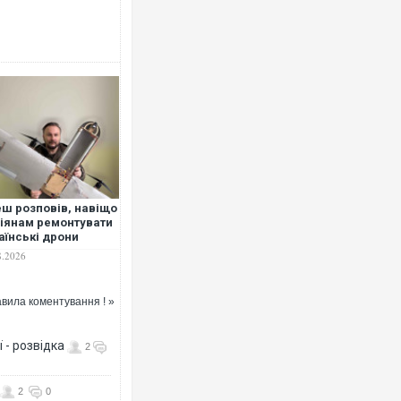
Ворог завдав комбінованого удар
двоє поранених. Ще десятеро по
після атаки БПЛА по ринку на Сум
ш розповів, навіщо
іянам ремонтувати
аїнські дрони
8.2026
вила коментування ! »
 - розвідка
2
В окупованій Ялті повідомляють 
порт: над містом навис стовп чор
ВІДЕО
2
0