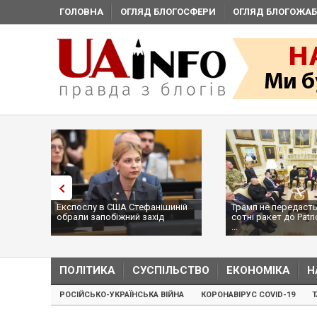
ГОЛОВНА
ОГЛЯД БЛОГОСФЕРИ
ОГЛЯД БЛОГОЖАБ
Експослу в США Стефанішиній
Трамп не передасть
обрали запобіжний захід
сотні ракет до Patri
...
ПОЛІТИКА
СУСПІЛЬСТВО
ЕКОНОМІКА
Н
РОСІЙСЬКО-УКРАЇНСЬКА ВІЙНА
КОРОНАВІРУС COVID-19