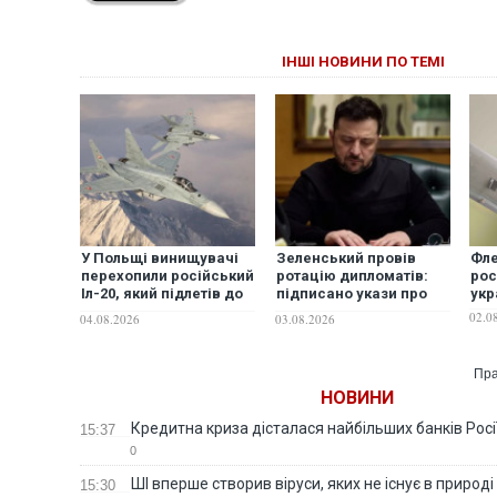
ІНШІ НОВИНИ ПО ТЕМІ
У Польщі винищувачі
Зеленський провів
Фле
перехопили російський
ротацію дипломатів:
рос
Іл-20, який підлетів до
підписано укази про
укр
кордонів НАТО
звільнення послів у
02.0
04.08.2026
03.08.2026
шести країнах та
представника при
ЮНЕСКО
Пра
НОВИНИ
Кредитна криза дісталася найбільших банків Росії
15:37
0
ШІ вперше створив віруси, яких не існує в природі
15:30