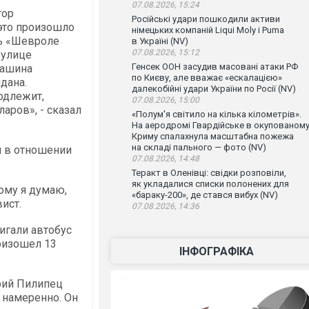
07.08.2026, 15:24
тор
Російські удари пошкодили активи
это произошло
німецьких компаній Liqui Moly і Puma
ль «Шевроле
в Україні (NV)
07.08.2026, 15:12
 улице
Генсек ООН засудив масовані атаки РФ
Машина
по Києву, але вважає «ескалацією»
дана.
далекобійні удари України по Росії (NV)
одлежит,
07.08.2026, 15:00
аров», - сказал
«Полум'я світило на кілька кілометрів».
На аеродромі Гвардійське в окупованом
Криму спалахнула масштабна пожежа
на складі пального — фото (NV)
я в отношении
07.08.2026, 14:48
Теракт в Оленівці: свідки розповіли,
як укладалися списки полонених для
ому я думаю,
«бараку-200», де стався вибух (NV)
вист.
07.08.2026, 14:36
игали автобус
оизошел 13
ІНФОГРАФІКА
рий Пилипец
 намеренно. Он