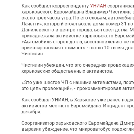
Как сообщил корреспонденту
УНИАН
соорганиза
харьковского Евромайдана Владимир Чистилин, 
около трех часов утра. По его словам, автомоби
Лачетти», который стоял возле дома номер 31 по
Данилевского в центре города, выгорел дотла. 
принадлежала активистке харьковского Евромай
«Автомобиль сгорел дотла, восстановлению не п
ориентировочная стоимость - около 10 тысяч долл
Чистилин.
Чистилин убежден, что это очередная провокаци
харьковских общественных активистов.
«Это уже шестое ЧП с нашими активистами, поэт
это цепь провокаций», - прокомментировал акти
Как сообщал УНИАН, в Харькове уже ранее подж
активистов местного Евромайдана. Инцидент пр
декабря.
Соорганизатор харьковского Евромайдана Дмит
выразил убеждение, что микроавтобус подожгли