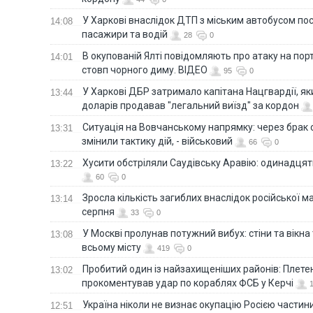
У Харкові внаслідок ДТП з міським автобусом п
14:08
пасажири та водій
28
0
В окупованій Ялті повідомляють про атаку на порт
14:01
стовп чорного диму. ВІДЕО
95
0
У Харкові ДБР затримало капітана Нацгвардії, яки
13:44
доларів продавав "легальний виїзд" за кордон
Ситуація на Вовчанському напрямку: через брак 
13:31
змінили тактику дій, - військовий
66
0
Хусити обстріляли Саудівську Аравію: одинадця
13:22
60
0
Зросла кількість загиблих внаслідок російської м
13:14
серпня
33
0
У Москві пролунав потужний вибух: стіни та вікна
13:08
всьому місту
419
0
Пробитий один із найзахищеніших районів: Плете
13:02
прокоментував удар по кораблях ФСБ у Керчі
Україна ніколи не визнає окупацію Росією частини
12:51