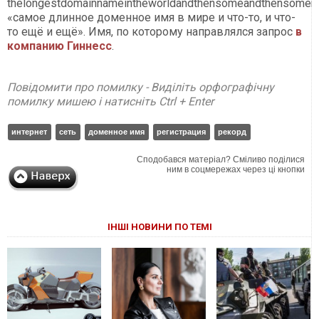
thelongestdomainnameintheworldandthensomeandthensome
«самое длинное доменное имя в мире и что-то, и что-
то ещё и ещё». Имя, по которому направлялся запрос
в
компанию Гиннесс
.
Повідомити про помилку - Виділіть орфографічну
помилку мишею і натисніть Ctrl + Enter
интернет
сеть
доменное имя
регистрация
рекорд
Сподобався матеріал? Сміливо поділися
ним в соцмережах через ці кнопки
ІНШІ НОВИНИ ПО ТЕМІ