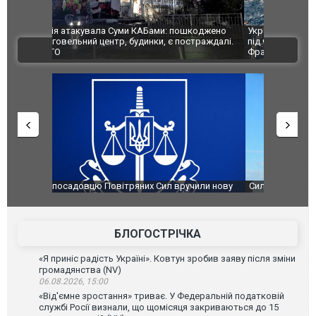
шкоджено
Українські надзвичайники врятували козуленя
СБУ за спр
траждалі.
під час ліквідації масштабної лісової пожежі у
Болгарії з
ВІДЕО
Франції
ФОТО
чили нову
Сили оборони уразили Ярославський НПЗ:
Неймар вла
губернатор регіону заявив про наймасштабнішу
"Сантоса".
атаку. ВІДЕО
БЛОГОСТРІЧКА
«Я приніс радість Україні». Ковтун зробив заяву після зміни
громадянства (NV)
06.08.2026, 15:00
«Від'ємне зростання» триває. У Федеральній податковій
службі Росії визнали, що щомісяця закриваються до 15