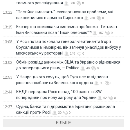
таємного розслідування
306
0
"Постійно вилазять": експерт назвав проблеми, які
13:22
накопичилися в армії за Сирського
230
0
Eкспертна помилка чи системна проблема - Гетьман
13:15
Іван Виговський поза "Тисячовесною"?!
157
0
У Росії потай поховали генерал-лейтенанта Ігоря
13:08
Єрусалимова: ймовірно, він загинув унаслідок вибуху у
московському ресторані
148
0
Обмін розвідданими між США та Україною відновився
13:02
до попереднього рівня, — Politico
40
0
У Навроцького хочуть, щоб Туск все ж підписав
12:53
рішення позбавити Зеленського ордена
90
0
КНДР передала Росії понад 100 ракет: в ISW
12:44
попередили про нову загрозу для України
62
0
Судна, банки та підприємства: Британія розширила
12:37
санкції проти Росії
30
0
БІЛЬШЕ