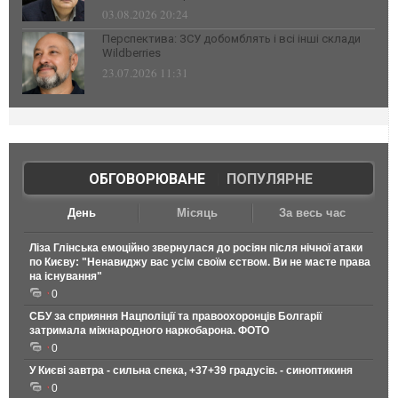
03.08.2026 20:24
Перспектива: ЗСУ добомблять і всі інші склади
Wildberries
23.07.2026 11:31
ОБГОВОРЮВАНЕ
|
ПОПУЛЯРНЕ
День
Місяць
За весь час
Ліза Глінська емоційно звернулася до росіян після нічної атаки
по Києву: "Ненавиджу вас усім своїм єством. Ви не маєте права
на існування"
0
СБУ за сприяння Нацполіції та правоохоронців Болгарії
затримала міжнародного наркобарона. ФОТО
0
У Києві завтра - сильна спека, +37+39 градусів. - синоптикиня
0