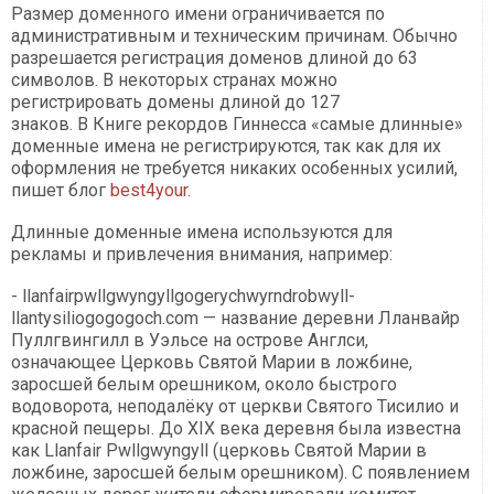
Размер доменного имени ограничивается по
административным и техническим причинам. Обычно
разрешается регистрация доменов длиной до 63
символов. В некоторых странах можно
регистрировать домены длиной до 127
знаков. В Книге рекордов Гиннесса «самые длинные»
доменные имена не регистрируются, так как для их
оформления не требуется никаких особенных усилий,
пишет блог
best4your
.
Длинные доменные имена используются для
рекламы и привлечения внимания, например:
- llanfairpwllgwyngyllgogerychwyrndrobwyll-
llantysiliogogogoch.com — название деревни Лланвайр
Пуллгвингилл в Уэльсе на острове Англси,
означающее Церковь Святой Марии в ложбине,
заросшей белым орешником, около быстрого
водоворота, неподалёку от церкви Святого Тисилио и
красной пещеры. До XIX века деревня была известна
как Llanfair Pwllgwyngyll (церковь Святой Марии в
ложбине, заросшей белым орешником). С появлением