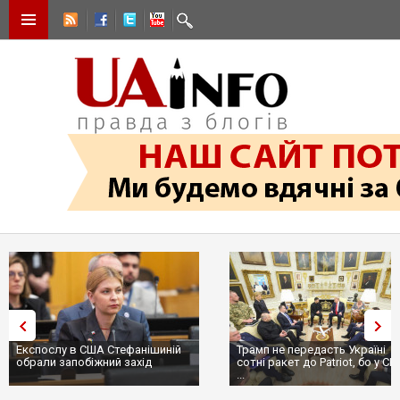
Експослу в США Стефанішиній
Трамп не передасть Україні
обрали запобіжний захід
сотні ракет до Patriot, бо у С
...