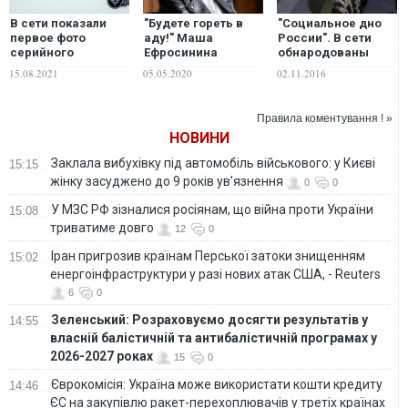
В сети показали
"Будете гореть в
"Социальное дно
первое фото
аду!" Маша
России". В сети
серийного
Ефросинина
обнародованы
электромотоцикла
возмутилась
данные боевиков
15.08.2021
05.05.2020
02.11.2016
"Днепр"
действиями
"ДНР" из банды
интернет-
"Восток". ФОТО
аферистов,
Правила коментування ! »
использующих ее
НОВИНИ
имя
Заклала вибухівку під автомобіль військового: у Києві
15:15
жінку засуджено до 9 років ув’язнення
0
0
У МЗС РФ зізналися росіянам, що війна проти України
15:08
триватиме довго
12
0
Іран пригрозив країнам Перської затоки знищенням
15:02
енергоінфраструктури у разі нових атак США, - Reuters
6
0
Зеленський: Розраховуємо досягти результатів у
14:55
власній балістичній та антибалістичній програмах у
2026-2027 роках
15
0
Єврокомісія: Україна може використати кошти кредиту
14:46
ЄС на закупівлю ракет-перехоплювачів у третіх країнах