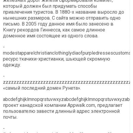
железных дорог жители сформировали комитет,
который должен был придумать способы
привлечения туристов. В 1880-х название выросло до
нынешних размеров. С сайта можно отправить одно
письмо. В 2005 году данное имя было занесено в
Книгу рекордов Гиннесса, как самое длинное
доменное имя состоящее из одного слова.
-
modestapparelchristianclothinglydiaofpurpledressescustom
ресурс ткачихи-христианки, шьющей скромную
одежду.
-
zzzzzzzzzzzzzzzzzzzzzzzzzzzzzzzzzzzzzzzzzzzzzzzzz
«cамый последний домен Рунета».
abcdefghijklmnopqrstuvwxyzabcdefghijklmnopqrstuvwxyzabc
проект канадской компании Appwalk.com, предлагает
пользователю завести длинный адрес электронной
почты.
-