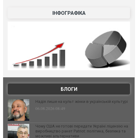
ІНФОГРАФІКА
БЛОГИ
Надія лише на культ жінки в українській культурі
06.08.2026 08:49
Чому США не готові передати Україні ліцензію на
виробництво ракет Patriot: політика, безпека та
можливі альтернативи