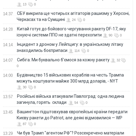
13
0
СБУ викрила ще чотирьох агітаторів рашизму у Херсоні,
14:37
Черкасах та на Сумщині
24
0
Китай готує до бойового чергування ракету DF-17, яку
14:28
існуючі системи ППО не здатні перехопити
90
0
Інцидент з дроном у Лейпцигу: в українському літаку
14:14
знаходились боєприпаси
114
0
Сибіга: Ми буквально б’ємося за кожну ракету
14:07
32
0
Будівництво 15 військових кораблів на честь Трампа
14:00
можуть коштувати майже 300 млрд доларів, - NYT
30
0
Російські війська атакували Павлоград: одна людина
13:57
загинула, горять склади
54
0
Вашингтон підштовхував європейські країни передати
13:45
Києву ракети до Patriot, але деякі відмовилися — WP
87
0
Чи був Трамп "агентом РФ"? Розсекречено матеріали
13:29