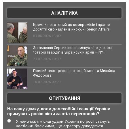
АНАЛІТИКА
Кремль не готовий до компромісів і прагне
досягти своїх цілей війною, - Foreign Affairs
03.08.2026 13:02
Звільнення Сирського знаменує кінець епохи
"старої гвардії" в українській армії — NYT
23.07.2026 10:32
Повний текст резонансного брифінга Михайла
Федорова
18.07.2026 09:27
ОПИТУВАННЯ
На вашу думку, коли далекобійні санкції України
примусять росію сісти за стіл переговорів?
У найближчі місяці удари України по росії стануть
настільки болючими, що агресору доведеться