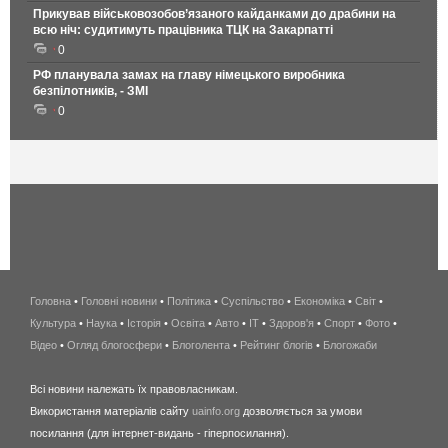
Прикував військовозобов’язаного кайданками до драбини на
всю ніч: судитимуть працівника ТЦК на Закарпатті
0
РФ планувала замах на главу німецького виробника
безпілотників, - ЗМІ
0
Головна
•
Головні новини
•
Політика
•
Суспільство
•
Економіка
беспроводной
•
Світ
•
Культура
•
Наука
•
Історія
•
Освіта
•
Авто
•
IT
•
Здоров'я
интернет
•
Спорт
•
Фото
•
Відео
•
Огляд блогосфери
•
Блоголента
•
Рейтинг блогів
киев
•
Блогожаби
и
Всі новини належать їх правовласникам.
область
Використання матеріалів сайту
uainfo.org
дозволяється за умови
wimax
посилання (для інтернет-видань - гіперпосилання).
интернет