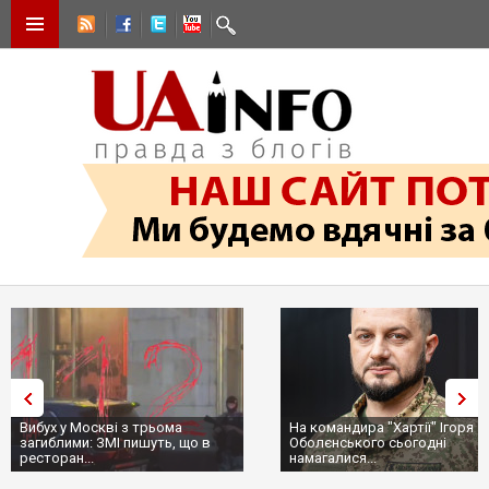
Вибух у Москві з трьома
На командира "Хартії" Ігоря
загиблими: ЗМІ пишуть, що в
Оболєнського сьогодні
ресторан...
намагалися...