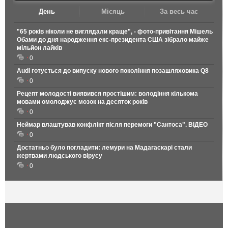
День
Місяць
За весь час
"65 років ніколи не виглядали краще", - фото-привітання Мішель
Обами до дня народження екс-президента США зібрало майже
мільйон лайків
0
Audi готується до випуску нового покоління позашляховика Q8
0
Рецепт молодості виявився простішим: володіння кількома
мовами омолоджує мозок на десяток років
0
Неймар влаштував конфлікт після перемоги "Сантоса". ВІДЕО
0
Достатньо було погладити: лемури на Мадагаскарі стали
жертвами людського вірусу
0