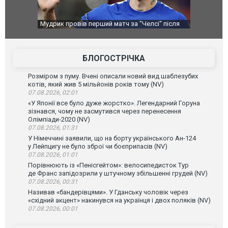
сі" після
Українські надзвичайники врятували козуленя
"Кримськи
під час ліквідації масштабної лісової пожежі у
про нові у
Франції
БЛОГОСТРІЧКА
Розміром з пуму. Вчені описали новий вид шаблезубих
котів, який жив 5 мільйонів років тому (NV)
07.08.2026, 02:01
«У Японії все було дуже жорстко». Легендарний Горуна
зізнався, чому не засмутився через перенесення
Олімпіади-2020 (NV)
07.08.2026, 01:31
У Німеччині заявили, що на борту українського Ан-124
у Лейпцигу не було зброї чи боєприпасів (NV)
07.08.2026, 01:01
Порівнюють із «Пенісгейтом»: велосипедисток Тур
де Франс запідозрили у штучному збільшенні грудей (NV)
07.08.2026, 00:31
Називав «бандерівцями». У Гданську чоловік через
«східний акцент» накинувся на українця і двох поляків (NV)
07.08.2026, 00:01