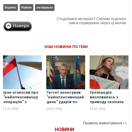
Кернес
Найем
интервью
Сподобався матеріал? Сміливо поділися
ним в соцмережах через ці кнопки
ІНШІ НОВИНИ ПО ТЕМІ
Іран оголосив про
Гегсет анонсував
Гренландія
"найінтенсивнішу
"найінтенсивніший
висловилась з
операцію" з
день" ударів по
приводу зазіхань
початку війни
Ірану
Трампа на корисні
11.03.2026
10.03.2026
24.01.2026
копалини острова
Правила коментування ! »
НОВИНИ