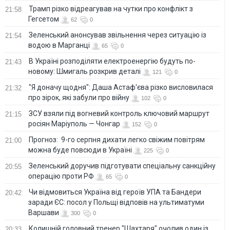
Трамп різко відреагував на чутки про конфлікт з
21:58
Гегсетом
62
0
Зеленський анонсував звільнення через ситуацію із
21:54
водою в Марганці
65
0
В Україні розподіляти електроенергію будуть по-
21:43
новому: Шмигаль розкрив деталі
121
0
"Я доначу щодня": Даша Астаф'єва різко висловилася
21:32
про зірок, які забули про війну
102
0
ЗСУ взяли під вогневий контроль ключовий маршрут
21:15
росіян Маріуполь — Чонгар
152
0
Прогноз: 9-го серпня дихати легко свіжим повітрям
21:00
можна буде повсюди в Україні
225
0
Зеленський доручив підготувати спеціальну санкційну
20:55
операцію проти РФ
65
0
Чи відмовиться Україна від героїв УПА та Бандери
20:42
заради ЄС: посол у Польщі відповів на ультиматуми
Варшави
300
0
Колишній головний тренер "Шахтаря" очолив один із
20:33