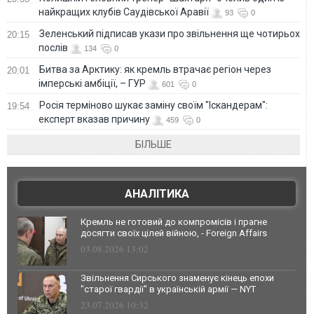
найкращих клубів Саудівської Аравії
93
0
Зеленський підписав укази про звільнення ще чотирьох
20:15
послів
134
0
Битва за Арктику: як кремль втрачає регіон через
20:01
імперські амбіції, – ГУР
601
0
Росія терміново шукає заміну своїм "Іскандерам":
19:54
експерт вказав причину
459
0
БІЛЬШЕ
АНАЛІТИКА
Кремль не готовий до компромісів і прагне
досягти своїх цілей війною, - Foreign Affairs
03.08.2026 13:02
Звільнення Сирського знаменує кінець епохи
"старої гвардії" в українській армії — NYT
23.07.2026 10:32