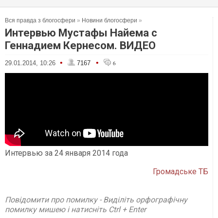
Вся правда з блогосфери
»
Новини блогосфери
»
Интервью Мустафы Найема с
Геннадием Кернесом. ВИДЕО
•
•
29.01.2014, 10:26
7167
6
Интервью за 24 января 2014 года
Громадське ТБ
Повідомити про помилку - Виділіть орфографічну
помилку мишею і натисніть Ctrl + Enter