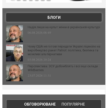
БЛОГИ
Надія лише на культ жінки в українській культурі
06.08.2026 08:49
Чому США не готові передати Україні ліцензію на
виробництво ракет Patriot: політика, безпека та
можливі альтернативи
03.08.2026 20:24
Перспектива: ЗСУ добомблять і всі інші склади
Wildberries
23.07.2026 11:31
ОБГОВОРЮВАНЕ
|
ПОПУЛЯРНЕ