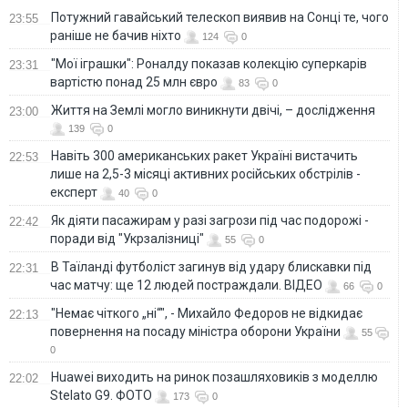
Потужний гавайський телескоп виявив на Сонці те, чого
23:55
раніше не бачив ніхто
124
0
"Мої іграшки": Роналду показав колекцію суперкарів
23:31
вартістю понад 25 млн євро
83
0
Життя на Землі могло виникнути двічі, – дослідження
23:00
139
0
Навіть 300 американських ракет Україні вистачить
22:53
лише на 2,5-3 місяці активних російських обстрілів -
експерт
40
0
Як діяти пасажирам у разі загрози під час подорожі -
22:42
поради від "Укрзалізниці"
55
0
В Таїланді футболіст загинув від удару блискавки під
22:31
час матчу: ще 12 людей постраждали. ВІДЕО
66
0
"Немає чіткого „ні“", - Михайло Федоров не відкидає
22:13
повернення на посаду міністра оборони України
55
0
Huawei виходить на ринок позашляховиків з моделлю
22:02
Stelato G9. ФОТО
173
0