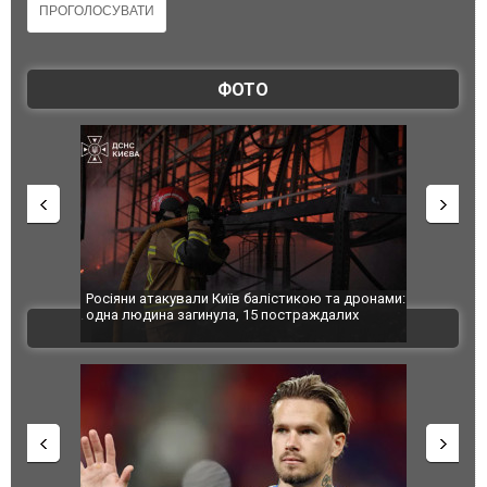
ФОТО
Київ балістикою та дронами:
У Краматорську вже 24 постраждалих: полі
ла, 15 постраждалих
показала наслідки авіаудару РФ. ФОТО
ВІДЕО