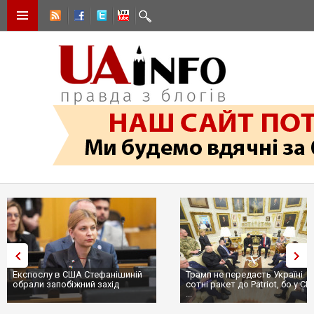
Експослу в США Стефанішиній
Трамп не передасть Україні
обрали запобіжний захід
сотні ракет до Patriot, бо у С
...