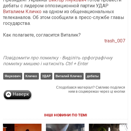
дебаты с лидером оппозиционной партии УДАР
Виталием Кличко
на одном из общенациональных
телеканалов. Об этом сообщили в пресс-службе главы
государства.
Как полагаете, согласится Виталик?
trash_007
Повідомити про помилку - Виділіть орфографічну
помилку мишею і натисніть Ctrl + Enter
Янукович
Кличко
УДАР
Виталий Кличко
дебаты
Сподобався матеріал? Сміливо поділися
ним в соцмережах через ці кнопки
ІНШІ НОВИНИ ПО ТЕМІ