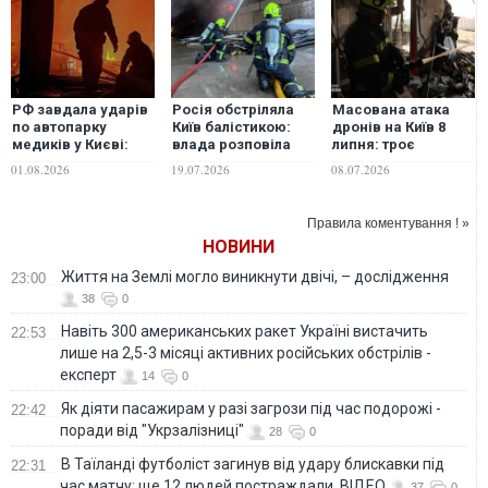
РФ завдала ударів
Росія обстріляла
Масована атака
по автопарку
Київ балістикою:
дронів на Київ 8
медиків у Києві:
влада розповіла
липня: троє
скільки "швидких"
про наслідки
загиблих, 14
01.08.2026
19.07.2026
08.07.2026
вигоріло вщент
поранених та
влучання у
багатоповерхівку
Правила коментування ! »
НОВИНИ
Життя на Землі могло виникнути двічі, – дослідження
23:00
38
0
Навіть 300 американських ракет Україні вистачить
22:53
лише на 2,5-3 місяці активних російських обстрілів -
експерт
14
0
Як діяти пасажирам у разі загрози під час подорожі -
22:42
поради від "Укрзалізниці"
28
0
В Таїланді футболіст загинув від удару блискавки під
22:31
час матчу: ще 12 людей постраждали. ВІДЕО
37
0