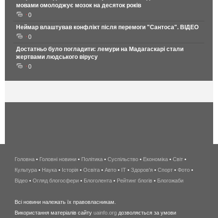
мовами омолоджує мозок на десяток років
0
Неймар влаштував конфлікт після перемоги "Сантоса". ВІДЕО
0
Достатньо було погладити: лемури на Мадагаскарі стали
жертвами людського вірусу
0
Головна
•
Головні новини
•
Політика
•
Суспільство
•
Економіка
беспроводной
•
Світ
•
Культура
•
Наука
•
Історія
•
Освіта
•
Авто
•
IT
•
Здоров'я
интернет
•
Спорт
•
Фото
•
Відео
•
Огляд блогосфери
•
Блоголента
•
Рейтинг блогів
киев
•
Блогожаби
и
Всі новини належать їх правовласникам.
область
Використання матеріалів сайту
uainfo.org
дозволяється за умови
wimax