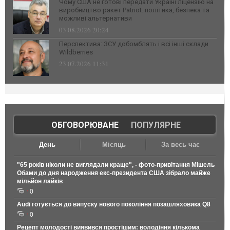
Чому США не готові передати Україні ліцензію на
виробництво ракет Patriot: політика, безпека та
можливі альтернативи
03.08.2026 20:24
Перспектива: ЗСУ добомблять і всі інші склади
Wildberries
23.07.2026 11:31
ОБГОВОРЮВАНЕ
|
ПОПУЛЯРНЕ
День
Місяць
За весь час
"65 років ніколи не виглядали краще", - фото-привітання Мішель
Обами до дня народження екс-президента США зібрало майже
мільйон лайків
0
Audi готується до випуску нового покоління позашляховика Q8
0
Рецепт молодості виявився простішим: володіння кількома