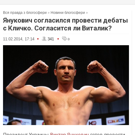
Вся правда з блогосфери
»
Новини блогосфери
»
Янукович согласился провести дебаты
с Кличко. Согласится ли Виталик?
•
•
11.02.2014, 17:14
341
0
Президент Украины
Виктор Янукович
готов провести