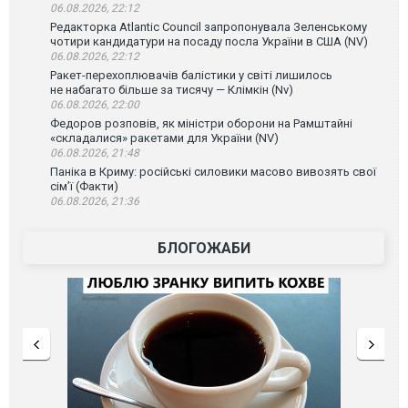
06.08.2026, 22:12
Редакторка Atlantic Council запропонувала Зеленському
чотири кандидатури на посаду посла України в США (NV)
06.08.2026, 22:12
Ракет-перехоплювачів балістики у світі лишилось
не набагато більше за тисячу — Клімкін (Nv)
06.08.2026, 22:00
Федоров розповів, як міністри оборони на Рамштайні
«складалися» ракетами для України (NV)
06.08.2026, 21:48
Паніка в Криму: російські силовики масово вивозять свої
сім’ї (Факти)
06.08.2026, 21:36
БЛОГОЖАБИ