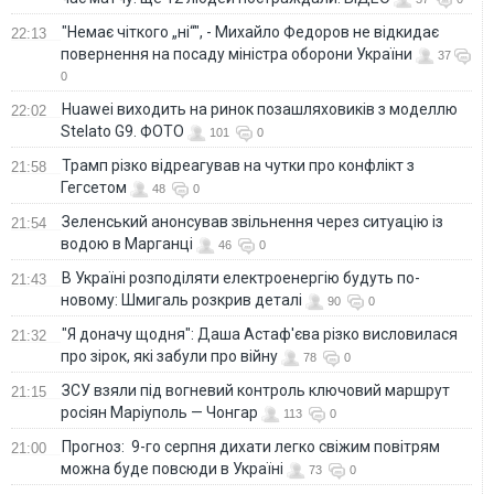
"Немає чіткого „ні“", - Михайло Федоров не відкидає
22:13
повернення на посаду міністра оборони України
37
0
Huawei виходить на ринок позашляховиків з моделлю
22:02
Stelato G9. ФОТО
101
0
Трамп різко відреагував на чутки про конфлікт з
21:58
Гегсетом
48
0
Зеленський анонсував звільнення через ситуацію із
21:54
водою в Марганці
46
0
В Україні розподіляти електроенергію будуть по-
21:43
новому: Шмигаль розкрив деталі
90
0
"Я доначу щодня": Даша Астаф'єва різко висловилася
21:32
про зірок, які забули про війну
78
0
ЗСУ взяли під вогневий контроль ключовий маршрут
21:15
росіян Маріуполь — Чонгар
113
0
Прогноз: 9-го серпня дихати легко свіжим повітрям
21:00
можна буде повсюди в Україні
73
0