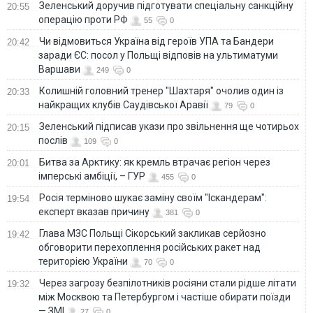
Зеленський доручив підготувати спеціальну санкційну
20:55
операцію проти РФ
55
0
Чи відмовиться Україна від героїв УПА та Бандери
20:42
заради ЄС: посол у Польщі відповів на ультиматуми
Варшави
249
0
Колишній головний тренер "Шахтаря" очолив один із
20:33
найкращих клубів Саудівської Аравії
79
0
Зеленський підписав укази про звільнення ще чотирьох
20:15
послів
109
0
Битва за Арктику: як кремль втрачає регіон через
20:01
імперські амбіції, – ГУР
455
0
Росія терміново шукає заміну своїм "Іскандерам":
19:54
експерт вказав причину
381
0
Глава МЗС Польщі Сікорський закликав серйозно
19:42
обговорити перехоплення російських ракет над
територією України
70
0
Через загрозу безпілотників росіяни стали рідше літати
19:32
між Москвою та Петербургом і частіше обирати поїзди
— ЗМІ
27
0