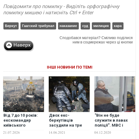
Повідомити про помилку - Виділіть орфографічну
помилку мишею і натисніть Ctrl + Enter
Беркут
Гаагский трибунал
наказание
суд
милиция
кара
Сподобався матеріал? Сміливо поділися
ним в соцмережах через ці кнопки
ІНШІ НОВИНИ ПО ТЕМІ
Від 7 до 10 років:
Двох екс-
"Він не буде
екскомандир
беркутівців
служити в лавах
київського
засудили на три
поліції". МВС і
"Беркуту" та ще
роки ув’язнення за
Нацполіція
21.07.2026
14.06.2021
04.12.2020
п'ятеро причетних
розгін
оскаржать рішення