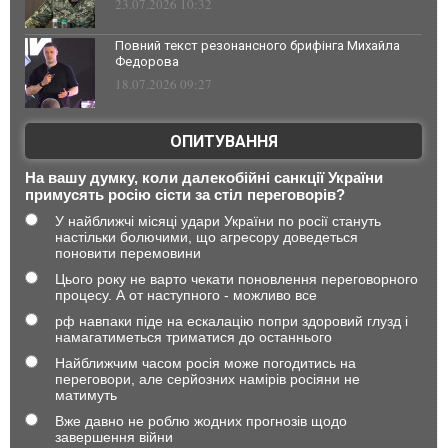
23.07.2026 10:32
Повний текст резонансного брифінга Михайла
Федорова
18.07.2026 09:27
ОПИТУВАННЯ
На вашу думку, коли далекобійні санкції України
примусять росію сісти за стіл переговорів?
У найближчі місяці удари України по росії стануть
настільки болючими, що агресору доведеться
поновити перемовини
Цього року не варто чекати поновлення переговорного
процесу. А от наступного - можливо все
рф навпаки піде на ескалацію попри здоровий глузд і
намагатиметься триматися до останнього
Найближчим часом росія може погодитись на
переговори, але серйозних намірів росіяни не
матимуть
Вже давно не роблю жодних прогнозів щодо
завершення війни