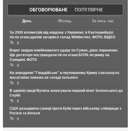
ОБГОВОРЮВАНЕ
|
ПОПУЛЯРНЕ
День
Місяць
За весь час
За 2000 кілометрів від кордону з Україною: в Єкатеринбурзі
після атаки дронів загорівся склад Wildberries. ФОТО. ВІДЕО
0
Ворог завдав комбінованого удару по Сумах, двоє поранених.
Ще десятеро постраждали після атаки БПЛА по ринку на
Сумщині. ФОТО
0
На аеродромі "Гвардійське" в окупованому Криму спалахнула
масштабна пожежа на складі пального
0
В адміністрації Вучича анонсували перший візит Зеленського до
Сербії
0
США розширили санкції проти Куби через військову співпрацю з
Росією та Китаєм
0