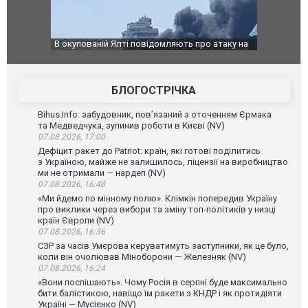
про атаку на
За 2000 кілометрів від кордону з Україною: в
В Таїлан
рного диму.
Єкатеринбурзі після атаки дронів загорівся
блискавк
склад Wildberries. ФОТО. ВІДЕО
постраж
БЛОГОСТРІЧКА
Bihus.Info: забудовник, пов’язаний з оточенням Єрмака
та Медведчука, зупинив роботи в Києві (NV)
07.08.2026, 17:00
Дефіцит ракет до Patriot: країн, які готові поділитись
з Україною, майже не залишилось, ліцензії на виробництво
ми не отримали — нардеп (NV)
07.08.2026, 16:48
«Ми йдемо по мінному полю». Клімкін попередив Україну
про виклики через вибори та зміну топ-політиків у низці
країн Європи (NV)
07.08.2026, 16:36
СЗР за часів Умєрова керуватимуть заступники, як це було,
коли він очолював Міноборони — Железняк (NV)
07.08.2026, 16:24
«Вони поспішають». Чому Росія в серпні буде максимально
бити балістикою, навіщо їм ракети з КНДР і як протидіяти
Україні — Мусієнко (NV)