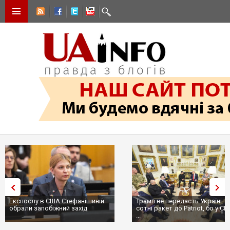
Експослу в США Стефанішиній
Трамп не передасть Україні
обрали запобіжний захід
сотні ракет до Patriot, бо у С
...