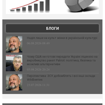
БЛОГИ
Надія лише на культ жінки в українській культурі
06.08.2026 08:49
Чому США не готові передати Україні ліцензію на
виробництво ракет Patriot: політика, безпека та
можливі альтернативи
03.08.2026 20:24
Перспектива: ЗСУ добомблять і всі інші склади
Wildberries
23.07.2026 11:31