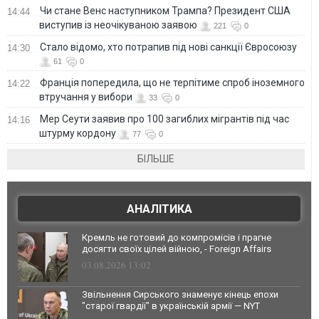
Чи стане Венс наступником Трампа? Президент США
14:44
виступив із неочікуваною заявою
221
0
Стало відомо, хто потрапив під нові санкції Євросоюзу
14:30
61
0
Франція попередила, що не терпітиме спроб іноземного
14:22
втручання у вибори
33
0
Мер Сеути заявив про 100 загиблих мігрантів під час
14:16
штурму кордону
77
0
БІЛЬШЕ
АНАЛІТИКА
Кремль не готовий до компромісів і прагне
досягти своїх цілей війною, - Foreign Affairs
03.08.2026 13:02
Звільнення Сирського знаменує кінець епохи
"старої гвардії" в українській армії — NYT