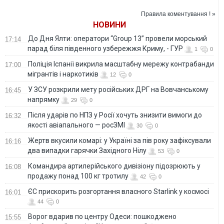
до розгону
Євромайдану
суду, який поновив
Майдану отримали
на посаді
Правила коментування ! »
вироки
ексберкутівця
НОВИНИ
Шаповалова
До Дня Ялти: оператори “Group 13” провели морський
17:14
парад біля південного узбережжя Криму, - ГУР
1
0
Поліція Іспанії викрила масштабну мережу контрабанди
17:00
мігрантів і наркотиків
12
0
У ЗСУ розкрили мету російських ДРГ на Вовчанському
16:45
напрямку
29
0
Після ударів по НПЗ у Росії хочуть знизити вимоги до
16:32
якості авіапального — росЗМІ
30
0
Жертв вкусили комарі: у Україні за пів року зафіксували
16:16
два випадки гарячки Західного Нілу
53
0
Командира артилерійського дивізіону підозрюють у
16:08
продажу понад 100 кг тротилу
42
0
ЄС прискорить розгортання власного Starlink у космосі
16:01
44
0
Ворог вдарив по центру Одеси: пошкоджено
15:55