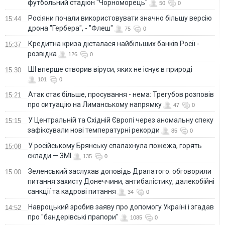
футбольний стадіон "Чорноморець"
50
0
Росіяни почали використовувати значно більшу версію
15:44
дрона "Гербера", - "Флеш"
75
0
Кредитна криза дісталася найбільших банків Росії -
15:37
розвідка
126
0
ШІ вперше створив віруси, яких не існує в природі
15:30
101
0
Атак стає більше, просування - нема: Трегубов розповів
15:21
про ситуацію на Лиманському напрямку
47
0
У Центральній та Східній Європі через аномальну спеку
15:15
зафіксували нові температурні рекорди
85
0
У російському Брянську спалахнула пожежа, горять
15:08
склади — ЗМІ
135
0
Зеленський заслухав доповідь Драпатого: обговорили
15:00
питання захисту Донеччини, антибалістику, далекобійні
санкції та кадрові питання
34
0
Навроцький зробив заяву про допомогу Україні і згадав
14:52
про "бандерівські прапори"
1085
0