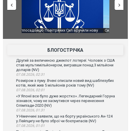
чили нову
Сили оборони уразили Ярославський НПЗ:
Неймар вла
губернатор регіону заявив про наймасштабнішу
"Сантоса".
атаку. ВІДЕО
БЛОГОСТРІЧКА
Другий за величиною джекпот лотереї. Чоловік з США
став мультимільйонером, вигравши понад 3 мільйони
доларів (NV)
07.08.2026, 02:31
Розміром з пуму. Вчені описали новий вид шаблезубих
котів, який жив 5 мільйонів років тому (NV)
07.08.2026, 02:01
«У Японії все було дуже жорстко». Легендарний Горуна
зізнався, чому не засмутився через перенесення
Олімпіади-2020 (NV)
07.08.2026, 01:31
У Німеччині заявили, що на борту українського Ан-124
у Лейпцигу не було зброї чи боєприпасів (NV)
07.08.2026, 01:01