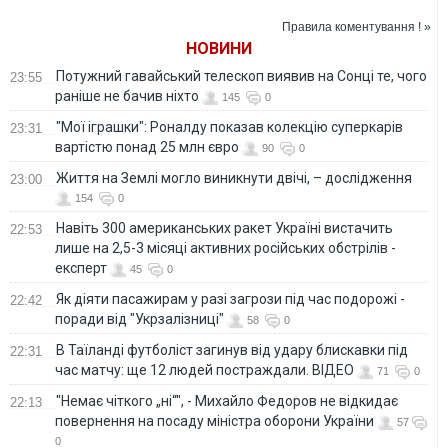
ультиматуми
Петербургом і
України
Варшави
частіше обирати
Правила коментування ! »
поїзди — ЗМІ
НОВИНИ
Потужний гавайський телескоп виявив на Сонці те, чого
23:55
раніше не бачив ніхто
145
0
"Мої іграшки": Роналду показав колекцію суперкарів
23:31
вартістю понад 25 млн євро
90
0
Життя на Землі могло виникнути двічі, – дослідження
23:00
154
0
Навіть 300 американських ракет Україні вистачить
22:53
лише на 2,5-3 місяці активних російських обстрілів -
експерт
45
0
Як діяти пасажирам у разі загрози під час подорожі -
22:42
поради від "Укрзалізниці"
58
0
В Таїланді футболіст загинув від удару блискавки під
22:31
час матчу: ще 12 людей постраждали. ВІДЕО
71
0
"Немає чіткого „ні“", - Михайло Федоров не відкидає
22:13
повернення на посаду міністра оборони України
57
0