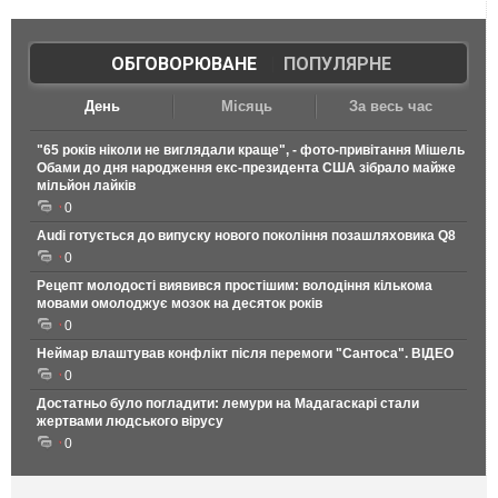
ОБГОВОРЮВАНЕ
|
ПОПУЛЯРНЕ
День
Місяць
За весь час
"65 років ніколи не виглядали краще", - фото-привітання Мішель
Обами до дня народження екс-президента США зібрало майже
мільйон лайків
0
Audi готується до випуску нового покоління позашляховика Q8
0
Рецепт молодості виявився простішим: володіння кількома
мовами омолоджує мозок на десяток років
0
Неймар влаштував конфлікт після перемоги "Сантоса". ВІДЕО
0
Достатньо було погладити: лемури на Мадагаскарі стали
жертвами людського вірусу
0