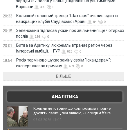
заради ЄС: посол у Польщі відповів на ультиматуми
Варшави
309
0
Колишній головний тренер "Шахтаря" очолив один із
20:33
найкращих клубів Саудівської Аравії
94
0
Зеленський підписав укази про звільнення ще чотирьох
20:15
послів
136
0
Битва за Арктику: як кремль втрачає регіон через
20:01
імперські амбіції, – ГУР
613
0
Росія терміново шукає заміну своїм "Іскандерам":
19:54
експерт вказав причину
469
0
БІЛЬШЕ
АНАЛІТИКА
Кремль не готовий до компромісів і прагне
досягти своїх цілей війною, - Foreign Affairs
03.08.2026 13:02