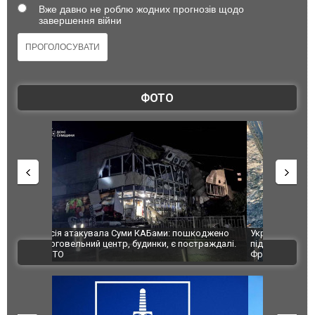
Вже давно не роблю жодних прогнозів щодо
завершення війни
ФОТО
шкоджено
Українські надзвичайники врятували козуленя
СБУ за спр
траждалі.
під час ліквідації масштабної лісової пожежі у
Болгарії з
ВІДЕО
Франції
ФОТО