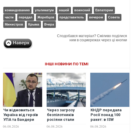
командованию
ультиматум
нашей
воинский
Евпатории
части
передал
Жеребцов
представитель
вечером
Совета
Министров
Крыма
Вчера
Сподобався матеріал? Сміливо поділися
ним в соцмережах через ці кнопки
ІНШІ НОВИНИ ПО ТЕМІ
Чи відмовиться
Через загрозу
КНДР передала
Україна від героїв
безпілотників
Росії понад 100
УПА та Бандери
росіяни стали
ракет: в ISW
заради ЄС: посол у
рідше літати між
попередили про
06.08.2026
06.08.2026
06.08.2026
Польщі відповів на
Москвою та
нову загрозу для