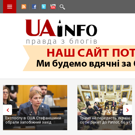
Експослу в США Стефанішиній
Трамп не передасть Україні
обрали запобіжний захід
сотні ракет до Patriot, бо у С
...