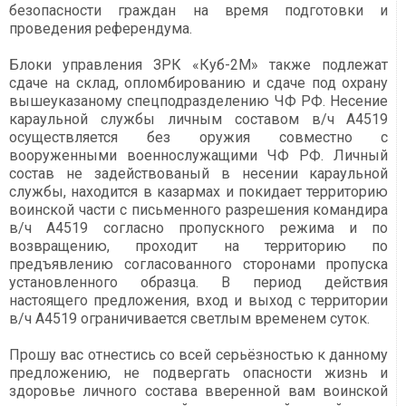
безопасности граждан на время подготовки и
проведения референдума.
Блоки управления ЗРК «Куб-2М» также подлежат
сдаче на склад, опломбированию и сдаче под охрану
вышеуказаному спецподразделению ЧФ РФ. Несение
караульной службы личным составом в/ч А4519
осуществляется без оружия совместно с
вооруженными военнослужащими ЧФ РФ. Личный
состав не задействованый в несении караульной
службы, находится в казармах и покидает территорию
воинской части с письменного разрешения командира
в/ч А4519 согласно пропускного режима и по
возвращению, проходит на территорию по
предъявлению согласованного сторонами пропуска
установленного образца. В период действия
настоящего предложения, вход и выход с территории
в/ч А4519 ограничивается светлым временем суток.
Прошу вас отнестись со всей серьёзностью к данному
предложению, не подвергать опасности жизнь и
здоровье личного состава вверенной вам воинской