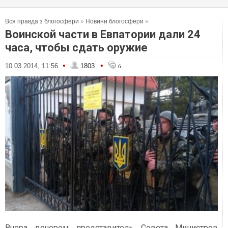
Вся правда з блогосфери
»
Новини блогосфери
»
Воинской части в Евпатории дали 24
часа, чтобы сдать оружие
•
•
10.03.2014, 11:56
1803
6
Вчера вечером представитель Совета Министров