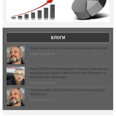
БЛОГИ
Надія лише на культ жінки в українській культурі
06.08.2026 08:49
Чому США не готові передати Україні ліцензію на
виробництво ракет Patriot: політика, безпека та
можливі альтернативи
03.08.2026 20:24
Перспектива: ЗСУ добомблять і всі інші склади
Wildberries
23.07.2026 11:31