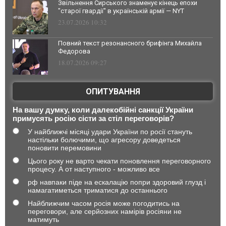
Звільнення Сирського знаменує кінець епохи
"старої гвардії" в українській армії — NYT
23.07.2026 10:32
Повний текст резонансного брифінга Михайла
Федорова
18.07.2026 09:27
ОПИТУВАННЯ
На вашу думку, коли далекобійні санкції України
примусять росію сісти за стіл переговорів?
У найближчі місяці удари України по росії стануть
настільки болючими, що агресору доведеться
поновити перемовини
Цього року не варто чекати поновлення переговорного
процесу. А от наступного - можливо все
рф навпаки піде на ескалацію попри здоровий глузд і
намагатиметься триматися до останнього
Найближчим часом росія може погодитись на
переговори, але серйозних намірів росіяни не
матимуть