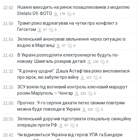
Huawei виходить на ринок позашляховиків з моделлю
22:02
Stelato G9. ФОТО
178
0
Трамп різко відреагував на чутки про конфлікт з
21:58
Гегсетом
67
0
Зеленський анонсував звільнення через ситуацію із
21:54
водою в Марганці
67
0
В Україні розподіляти електроенергію будуть по-
21:43
новому: Шмигаль розкрив деталі
130
0
"Я доначу щодня": Даша Астаф'єва різко висловилася
21:32
про зірок, які забули про війну
107
0
ЗСУ взяли під вогневий контроль ключовий маршрут
21:15
росіян Маріуполь — Чонгар
153
0
Прогноз: 9-го серпня дихати легко свіжим повітрям
21:00
можна буде повсюди в Україні
320
0
Зеленський доручив підготувати спеціальну санкційну
20:55
операцію проти РФ
67
0
Чи відмовиться Україна від героїв УПА та Бандери
20:42