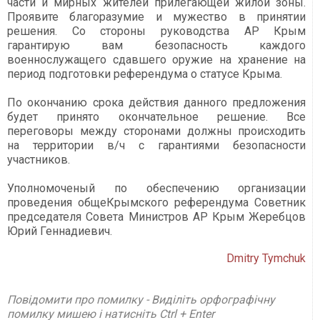
части и мирных жителей прилегающей жилой зоны.
Проявите благоразумие и мужество в принятии
решения. Со стороны руководства АР Крым
гарантирую вам безопасность каждого
военнослужащего сдавшего оружие на хранение на
период подготовки референдума о статусе Крыма.
По окончанию срока действия данного предложения
будет принято окончательное решение. Все
переговоры между сторонами должны происходить
на территории в/ч с гарантиями безопасности
участников.
Уполномоченый по обеспечению организации
проведения общеКрымского референдума Советник
председателя Совета Министров АР Крым Жеребцов
Юрий Геннадиевич.
Dmitry Tymchuk
Повідомити про помилку - Виділіть орфографічну
помилку мишею і натисніть Ctrl + Enter