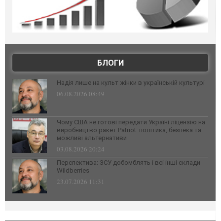
БЛОГИ
Надія лише на культ жінки в українській культурі
06.08.2026 08:49
Чому США не готові передати Україні ліцензію на
виробництво ракет Patriot: політика, безпека та
можливі альтернативи
03.08.2026 20:24
Перспектива: ЗСУ добомблять і всі інші склади
Wildberries
23.07.2026 11:31