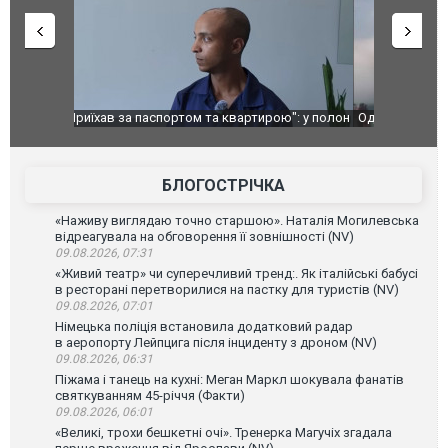
ю": у полон
Одесу накрила потужна злива з градом та
Вже вивели 
в тезка
ураганним вітром
позашляхов
лаха
БЛОГОСТРІЧКА
«Наживу виглядаю точно старшою». Наталія Могилевська
відреагувала на обговорення її зовнішності (NV)
09.08.2026, 07:31
«Живий театр» чи суперечливий тренд:. Як італійські бабусі
в ресторані перетворилися на пастку для туристів (NV)
09.08.2026, 07:01
Німецька поліція встановила додатковий радар
в аеропорту Лейпцига після інциденту з дроном (NV)
09.08.2026, 06:31
Піжама і танець на кухні: Меган Маркл шокувала фанатів
святкуванням 45-річчя (Факти)
09.08.2026, 06:01
«Великі, трохи бешкетні очі». Тренерка Магучіх згадала