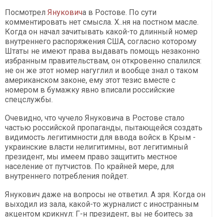
Посмотрел
Янукович
а в Ростове. По сути
комментировать нет смысла. Х..ня на постном масле.
Когда он начал зачитывать какой-то длинный номер
внутреннего распоряжения США, согласно которому
Штаты не имеют права выдавать помощь незаконно
избранным правительствам, он откровенно спалился:
не он же этот номер нагуглил и вообще знал о таком
американском законе, ему этот тезис вместе с
номером в бумажку явно вписали российские
спецслужбы.
Очевидно, что чучело Януковича в Ростове стало
частью российской пропаганды, пытающейся создать
видимость легитимности для ввода войск в Крым -
украинские власти нелигитимны, вот легитимный
президент, мы имеем право защитить местное
население от путчистов. По крайней мере, для
внутреннего потребления пойдет.
Янукович даже на вопросы не ответил. А зря. Когда он
выходил из зала, какой-то журналист с иностранным
акцентом крикнул: Г-н президент, вы не боитесь за