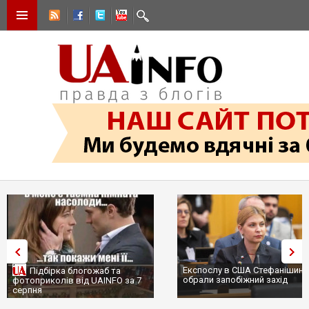
Експослу в США Стефанішині
Підбірка блогожаб та
обрали запобіжний захід
фотоприколів від UAINFO за 7
серпня