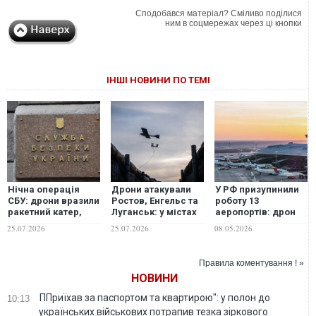
Сподобався матеріал? Сміливо поділися
ним в соцмережах через ці кнопки
ІНШІ НОВИНИ ПО ТЕМІ
Нічна операція
Дрони атакували
У РФ призупинили
СБУ: дрони вразили
Ростов, Енгельс та
роботу 13
ракетний катер,
Луганськ: у містах
аеропортів: дрон
судна з іранським
виникли пожежі,
влучив в центр
25.07.2026
25.07.2026
08.05.2026
вантажем та РЛС
горить казарма
керування
комплексу С-400 у
аерорухом у
РФ
Ростові-на-Дону
Правила коментування ! »
НОВИНИ
ППриїхав за паспортом та квартирою": у полон до
10:13
українських військових потрапив тезка зіркового