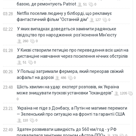
базою, де ремонтують Patriot
51
0
Netflix поселив людину у білборді, що рекламує
03:28
фантастичний фільм "Останній дім"
127
0
У яких випадках доведеться замінити радянське
02:22
свідоцтво про народження: роз'яснення Мін'юсту
260
0
У Києві створили петицію про переведення всіх шкіл на
01:28
дистанціне навчання через посилення нічних обстрілів
51
0
У Польщі затримали фермера, який переорав свіжий
00:26
асфальт на дорозі
486
0
Шість хвилин на удар: експерт розповів, як Україна
23:48
може знищувати пускові установки "Іскандерів"
1205
0
Україна не піде з Донбасу, а Путін не матиме перемоги
23:21
— Зеленський про ситуацію на фронті та гарантії США
110
0
Здатен розвивати швидкість до 560 км/год - у РФ
22:49
похвалилися зенітним дроном «Астра-ППО»
379
0