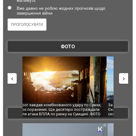
матимуть
Вже давно не роблю жодних прогнозів щодо
завершення війни
ФОТО
по Сумах,
За 2000 кілометрів від кордону з Україною: в
"Мої іграш
траждали
Єкатеринбурзі після атаки дронів загорівся
суперкарів
ВІДЕО
ині. ФОТО
склад Wildberries. ФОТО. ВІДЕО