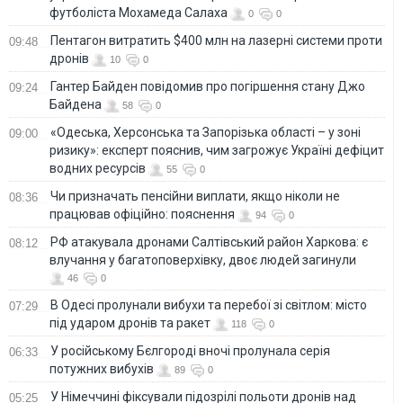
футболіста Мохамеда Салаха
0
0
Пентагон витратить $400 млн на лазерні системи проти
09:48
дронів
10
0
Гантер Байден повідомив про погіршення стану Джо
09:24
Байдена
58
0
«Одеська, Херсонська та Запорізька області – у зоні
09:00
ризику»: експерт пояснив, чим загрожує Україні дефіцит
водних ресурсів
55
0
Чи призначать пенсійни виплати, якщо ніколи не
08:36
працював офіційно: пояснення
94
0
РФ атакувала дронами Салтівський район Харкова: є
08:12
влучання у багатоповерхівку, двоє людей загинули
46
0
В Одесі пролунали вибухи та перебої зі світлом: місто
07:29
під ударом дронів та ракет
118
0
У російському Бєлгороді вночі пролунала серія
06:33
потужних вибухів
89
0
У Німеччині фіксували підозрілі польоти дронів над
05:25