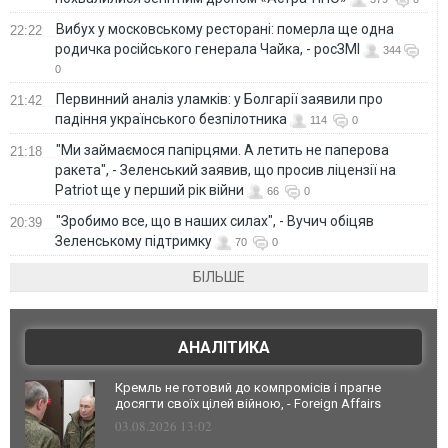
Вибух у московському ресторані: померла ще одна
22:22
родичка російського генерала Чайка, - росЗМІ
344
0
Первинний аналіз уламків: у Болгарії заявили про
21:42
падіння українського безпілотника
114
0
"Ми займаємося папірцями. А летить не паперова
21:18
ракета", - Зеленський заявив, що просив ліцензії на
Patriot ще у перший рік війни
66
0
"Зробимо все, що в наших силах", - Вучич обіцяв
20:39
Зеленському підтримку
70
0
БІЛЬШЕ
АНАЛІТИКА
Кремль не готовий до компромісів і прагне
досягти своїх цілей війною, - Foreign Affairs
03.08.2026 13:02