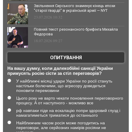
Звільнення Сирського знаменує кінець епохи
"старої гвардії" в українській армії — NYT
23.07.2026 10:32
Повний текст резонансного брифінга Михайла
Федорова
18.07.2026 09:27
ОПИТУВАННЯ
На вашу думку, коли далекобійні санкції України
примусять росію сісти за стіл переговорів?
У найближчі місяці удари України по росії стануть
настільки болючими, що агресору доведеться
поновити перемовини
Цього року не варто чекати поновлення переговорного
процесу. А от наступного - можливо все
рф навпаки піде на ескалацію попри здоровий глузд і
намагатиметься триматися до останнього
Найближчим часом росія може погодитись на
переговори, але серйозних намірів росіяни не