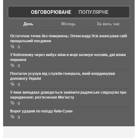
ОБГОВОРЮВАНЕ
|
ПОПУЛЯРНЕ
День
Місяць
За весь час
Остаточна точка без повернень: Олександр Усік анонсував свій
прощальний поєдинок
0
У Коблевому через вибух міни в морі загинув чоловік, дві жінки
поранені
0
Пентагон усунув від служби генерала, який координував
допомогу Україні
0
У яких випадках доведеться замінити радянське свідоцтво про
народження: роз'яснення Мін'юсту
0
Ворог ударив по поїзду Київ-Суми
0