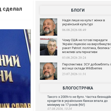
д сделал
БЛОГИ
Надія лише на культ жінки в
українській культурі
06.08.2026 08:49
Чому США не готові передати
Україні ліцензію на виробництв
ракет Patriot: політика, безпека 
можливі альтернативи
03.08.2026 20:24
Перспектива: ЗСУ добомблять і
всі інші склади Wildberries
23.07.2026 11:31
БЛОГОСТРІЧКА
Такого з 2009-го не було. Частка безнадій
кредитів в українських банках впала до
мінімуму за 17 років (NV)
07.08.2026, 13:24