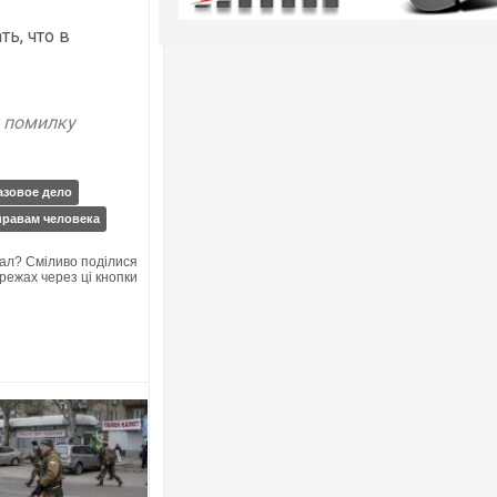
ь, что в
у помилку
азовое дело
правам человека
ал? Сміливо поділися
режах через ці кнопки