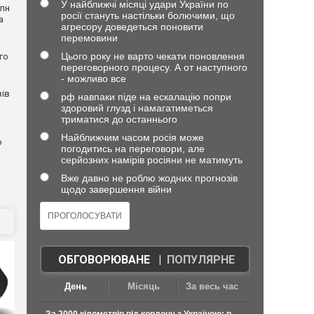
У найближчі місяці удари України по
млн
росії стануть настільки болючими, що
а
агресору доведеться поновити
перемовини
Цього року не варто чекати поновлення
го
переговорного процесу. А от наступного
- можливо все
вів
рф навпаки піде на ескалацію попри
здоровий глузд і намагатиметься
триматися до останнього
Найближчим часом росія може
о
погодитись на переговори, але
серйозних намірів росіяни не матимуть
Вже давно не роблю жодних прогнозів
щодо завершення війни
ОБГОВОРЮВАНЕ
|
ПОПУЛЯРНЕ
День
Місяць
За весь час