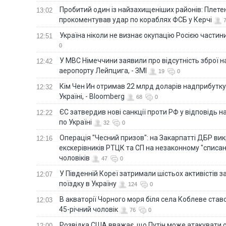
Пробитий один із найзахищеніших районів: Плете
13:02
прокоментував удар по кораблях ФСБ у Керчі
Україна ніколи не визнає окупацію Росією частини
12:51
0
У МВС Німеччини заявили про відсутність зброї н
12:42
аеропорту Лейпцига, - ЗМІ
19
0
Кім Чен Ин отримав 22 млрд доларів надприбутку 
12:32
Україні, - Bloomberg
68
0
ЄС затвердив нові санкції проти РФ у відповідь н
12:22
по Україні
32
0
Операція "Чесний призов": на Закарпатті ДБР ви
12:16
екскерівників РТЦК та СП на незаконному "списан
чоловіків
47
0
У Південній Кореї затримали шістьох активістів 
12:07
поїздку в Україну
124
0
В акваторії Чорного моря біля села Коблеве ставс
12:03
45-річний чоловік
76
0
Розвідка США вважає, що Путін може атакувати о
12:00