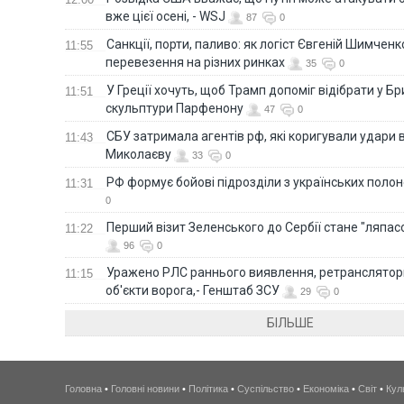
вже цієї осені, - WSJ
87
0
Санкції, порти, паливо: як логіст Євгеній Шимченк
11:55
перевезення на різних ринках
35
0
У Греції хочуть, щоб Трамп допоміг відібрати у Б
11:51
скульптури Парфенону
47
0
СБУ затримала агентів рф, які коригували удари 
11:43
Миколаєву
33
0
РФ формує бойові підрозділи з українських полоне
11:31
0
Перший візит Зеленського до Сербії стане "ляпас
11:22
96
0
Уражено РЛС раннього виявлення, ретранслятори
11:15
об'єкти ворога,- Генштаб ЗСУ
29
0
БІЛЬШЕ
Головна
•
Головні новини
•
Політика
•
Суспільство
•
Економіка
•
Світ
•
Кул