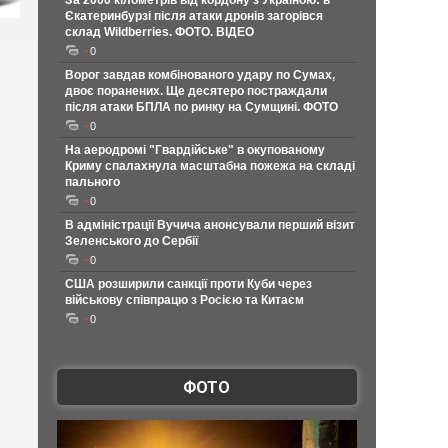
За 2000 кілометрів від кордону з Україною: в
Єкатеринбурзі після атаки дронів загорівся
склад Wildberries. ФОТО. ВІДЕО
0
Ворог завдав комбінованого удару по Сумах,
двоє поранених. Ще десятеро постраждали
після атаки БПЛА по ринку на Сумщині. ФОТО
0
На аеродромі "Гвардійське" в окупованому
Криму спалахнула масштабна пожежа на складі
пального
0
В адміністрації Вучича анонсували перший візит
Зеленського до Сербії
0
США розширили санкції проти Куби через
військову співпрацю з Росією та Китаєм
0
ФОТО