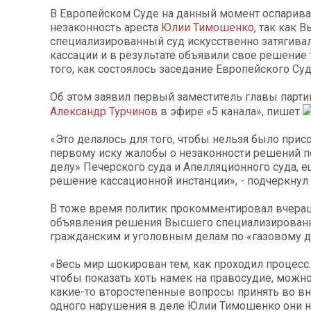
В Европейском Суде на данный момент оспарива
незаконность ареста
Юлии Тимошенко
, так как 
специализированный суд искусственно затягива
кассации и в результате объявили свое решение 
того, как состоялось заседание Европейского Суд
Об этом заявил первый заместитель главы парти
Александр Турчинов
в эфире «5 канала», пишет
«Это делалось для того, чтобы нельзя было прис
первому иску жалобы о незаконности решений п
делу» Печерского суда и Апелляционного суда, е
решение кассационной инстанции», - подчеркнул 
В тоже время политик прокомментировал вчера
объявления решения Высшего специализированн
гражданским и уголовным делам по «газовому д
«Весь мир шокирован тем, как проходил процесс.
чтобы показать хоть намек на правосудие, можн
какие-то второстепенные вопросы принять во вн
одного нарушения в деле Юлии Тимошенко они 