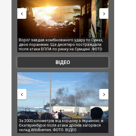
ару по Сумах,
За 2000 кілометрів від кордону з Україною: в
"Мої і
постраждали
Єкатеринбурзі після атаки дронів загорівся
суперк
умщині. ФОТО
склад Wildberries. ФОТО. ВІДЕО
ВІДЕО
 з Україною: в
В Таїланді футболіст загинув від удару
Топпос
ів загорівся
блискавки під час матчу: ще 12 людей
підоз
постраждали. ВІДЕО