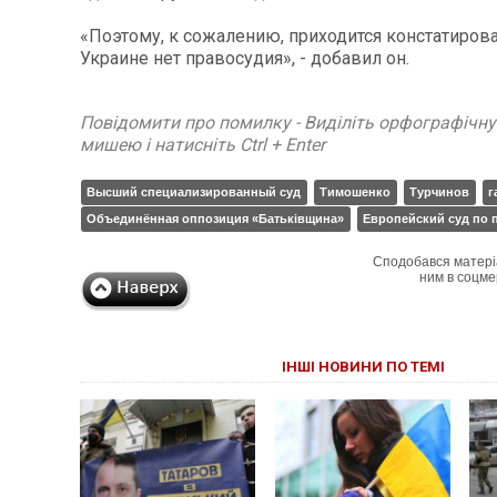
«Поэтому, к сожалению, приходится констатироват
Украине нет правосудия», - добавил он.
Повідомити про помилку - Виділіть орфографічн
мишею і натисніть Ctrl + Enter
Высший специализированный суд
Тимошенко
Турчинов
г
Объединённая оппозиция «Батьківщина»
Европейский суд по 
Сподобався матері
ним в соцме
ІНШІ НОВИНИ ПО ТЕМІ