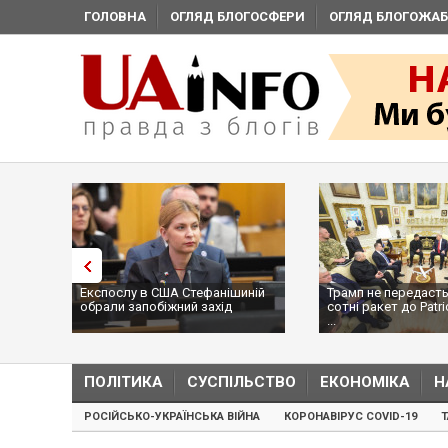
ГОЛОВНА
ОГЛЯД БЛОГОСФЕРИ
ОГЛЯД БЛОГОЖАБ
Експослу в США Стефанішиній
Трамп не передасть
обрали запобіжний захід
сотні ракет до Patri
...
ПОЛІТИКА
СУСПІЛЬСТВО
ЕКОНОМІКА
Н
РОСІЙСЬКО-УКРАЇНСЬКА ВІЙНА
КОРОНАВІРУС COVID-19