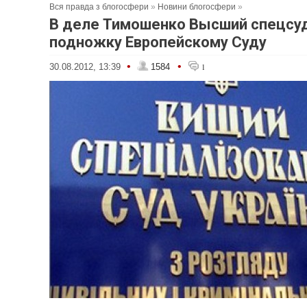
Вся правда з блогосфери
»
Новини блогосфери
»
В деле Тимошенко Высший спецсу
подножку Европейскому Суду
•
•
30.08.2012, 13:39
1584
1