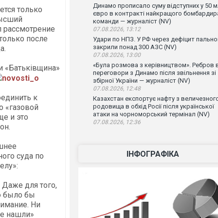
Динамо прописало суму відступних у 50 
ется только
євро в контракті найкращого бомбардир
Высший
команди — журналіст (NV)
л рассмотрение
07.08.2026, 13:12
только после
Удари по НПЗ. У РФ через дефіцит пально
закрили понад 300 АЗС (NV)
а.
07.08.2026, 13:00
«Була розмова з керівництвом». Ребров 
и «Батьківщина»
переговори з Динамо після звільнення зі
novosti_o
збірної України — журналіст (NV)
07.08.2026, 12:48
оединить к
Казахстан експортує нафту з величезног
о «газовой
родовища в обхід Росії після української
атаки на чорноморський термінал (NV)
ще и это
07.08.2026, 12:36
он.
шнее
ІНФОГРАФІКА
ого суда по
елу»:
 Даже для того,
о было бы
имание. Ни
не нашли»