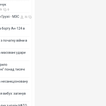
нчук
79
0
 Грузії - МЗС
31
а борту Ан-124 в
з початку війни в
а масовані удари
крило
ні" понад тисячі
за несанкціоновану
я вибух: загинув
дну з країн НАТО