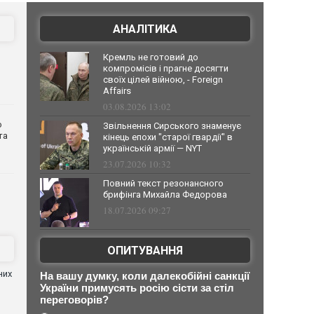
АНАЛІТИКА
Кремль не готовий до
компромісів і прагне досягти
своїх цілей війною, - Foreign
Affairs
03.08.2026 13:02
о
Звільнення Сирського знаменує
та
кінець епохи "старої гвардії" в
українській армії — NYT
23.07.2026 10:32
Повний текст резонансного
брифінга Михайла Федорова
18.07.2026 09:27
ОПИТУВАННЯ
них
На вашу думку, коли далекобійні санкції
України примусять росію сісти за стіл
переговорів?