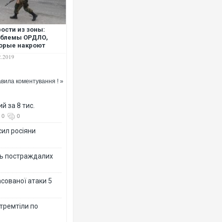
ости из зоны:
облемы ОРДЛО,
орые накроют
аину
2.2019
Ворог завдав комбінованого уд
двоє поранених. Ще десятеро 
після атаки БПЛА по ринку на С
вила коментування ! »
й за 8 тис.
0
0
сил росіяни
ть постраждалих
асованої атаки 5
За 2000 кілометрів від кордону
Єкатеринбурзі після атаки дрон
 тремтіли по
склад Wildberries. ФОТО. ВІДЕО