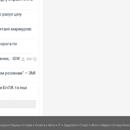
о рахує ціну
ританії мармурові
ворога по
них, - ISW
334
ом росіянам" — ЗМІ
 БпЛА та інші
ьтура
•
Наука
•
Історія
•
Освіта
•
Авто
•
IT
•
Здоров'я
•
Спорт
•
Фото
•
Відео
•
Огляд блог