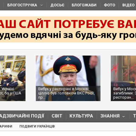
БЛОГОСТРІЧКА
ДОСЬЄ
БЛОГОЖАБИ
ФОТО
ВІДЕО
 Україні
Вибух у ресторані в Москві:
Вибух у Мос
ot, бо у США
ціллю був головком ВКС Росії,
загиблими: 
пр...
ресторан...
АДЗВИЧАЙНІ ПОДІЇ
СВІТ
КУЛЬТУРА
ЗНАННЯ
ТАРИФИ
ПОДВИГИ УКРАЇНЦІВ