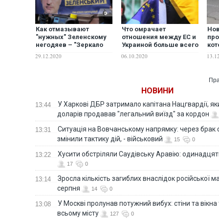
Как отмазывают
Что омрачает
Нов
"нужных" Зеленскому
отношения между ЕС и
пр
негодяев – "Зеркало
Украиной больше всего
кот
Недели"
– Deutsche Welle
Укр
29.12.2020
06.10.2020
13.1
Пра
НОВИНИ
У Харкові ДБР затримало капітана Нацгвардії, яки
13:44
доларів продавав "легальний виїзд" за кордон
Ситуація на Вовчанському напрямку: через брак 
13:31
змінили тактику дій, - військовий
15
0
Хусити обстріляли Саудівську Аравію: одинадця
13:22
17
0
Зросла кількість загиблих внаслідок російської м
13:14
серпня
14
0
У Москві пролунав потужний вибух: стіни та вікна
13:08
всьому місту
127
0