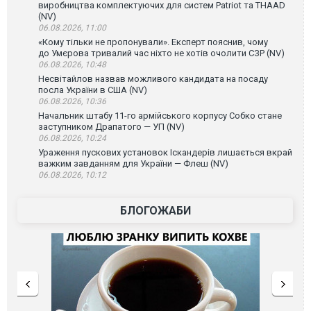
виробництва комплектуючих для систем Patriot та THAAD
(NV)
06.08.2026, 11:00
«Кому тільки не пропонували». Експерт пояснив, чому
до Умєрова тривалий час ніхто не хотів очолити СЗР (NV)
06.08.2026, 10:48
Несвітайлов назвав можливого кандидата на посаду
посла України в США (NV)
06.08.2026, 10:36
Начальник штабу 11-го армійського корпусу Собко стане
заступником Драпатого — УП (NV)
06.08.2026, 10:24
Ураження пускових установок Іскандерів лишається вкрай
важким завданням для України — Флеш (NV)
06.08.2026, 10:12
БЛОГОЖАБИ