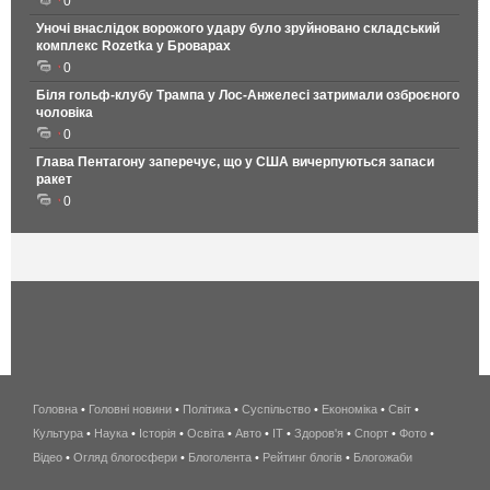
0
Уночі внаслідок ворожого удару було зруйновано складський
комплекс Rozetka у Броварах
0
Біля гольф-клубу Трампа у Лос-Анжелесі затримали озброєного
чоловіка
0
Глава Пентагону заперечує, що у США вичерпуються запаси
ракет
0
Головна
•
Головні новини
•
Політика
•
Суспільство
•
Економіка
беспроводной
•
Світ
•
Культура
•
Наука
•
Історія
•
Освіта
•
Авто
•
IT
•
Здоров'я
интернет
•
Спорт
•
Фото
•
Відео
•
Огляд блогосфери
•
Блоголента
•
Рейтинг блогів
киев
•
Блогожаби
и