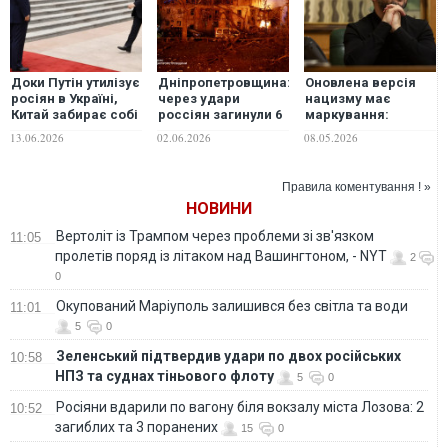
Доки Путін утилізує
Дніпропетровщина:
Оновлена версія
росіян в Україні,
через удари
нацизму має
Китай забирає собі
россіян загинули 6
маркування:
Далекий Схід без
людей, з них – 1
"сделано в
13.06.2026
02.06.2026
08.05.2026
бою, - The Hill
рятувальник, ще 36
России", -
- отримали
Зеленський
поранення
Правила коментування ! »
НОВИНИ
Вертоліт із Трампом через проблеми зі зв'язком
11:05
пролетів поряд із літаком над Вашингтоном, - NYT
2
0
Окупований Маріуполь залишився без світла та води
11:01
5
0
Зеленський підтвердив удари по двох російських
10:58
НПЗ та суднах тіньового флоту
5
0
Росіяни вдарили по вагону біля вокзалу міста Лозова: 2
10:52
загиблих та 3 поранених
15
0