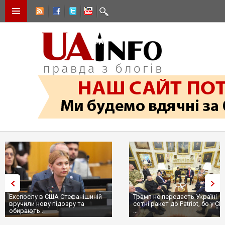
Експослу в США Стефанішиній
Трамп не передасть Україні
вручили нову підозру та
сотні ракет до Patriot, бо у С
обирають...
...