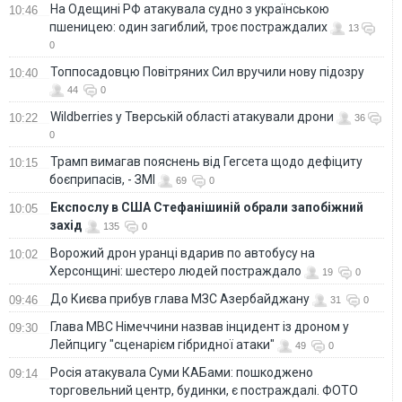
На Одещині РФ атакувала судно з українською
10:46
пшеницею: один загиблий, троє постраждалих
13
0
Топпосадовцю Повітряних Сил вручили нову підозру
10:40
44
0
Wildberries у Тверській області атакували дрони
10:22
36
0
Трамп вимагав пояснень від Гегсета щодо дефіциту
10:15
боєприпасів, - ЗМІ
69
0
Експослу в США Стефанішиній обрали запобіжний
10:05
захід
135
0
Ворожий дрон уранці вдарив по автобусу на
10:02
Херсонщині: шестеро людей постраждало
19
0
До Києва прибув глава МЗС Азербайджану
09:46
31
0
Глава МВС Німеччини назвав інцидент із дроном у
09:30
Лейпцигу "сценарієм гібридної атаки"
49
0
Росія атакувала Суми КАБами: пошкоджено
09:14
торговельний центр, будинки, є постраждалі. ФОТО