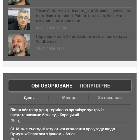
Чому США не готові передати Україні ліцензію на
виробництво ракет Patriot: політика, безпека та
можливі альтернативи
03.08.2026 20:24
Перспектива: ЗСУ добомблять і всі інші склади
Wildberries
23.07.2026 11:31
ОБГОВОРЮВАНЕ
|
ПОПУЛЯРНЕ
День
Місяць
За весь час
Після обстрілу уряд терміново організує зустрічі з
представниками бізнесу, - Корецький
0
США вже сьогодні готуються оголосити про угоду щодо
Ормузької протоки з Іраном, - Axios