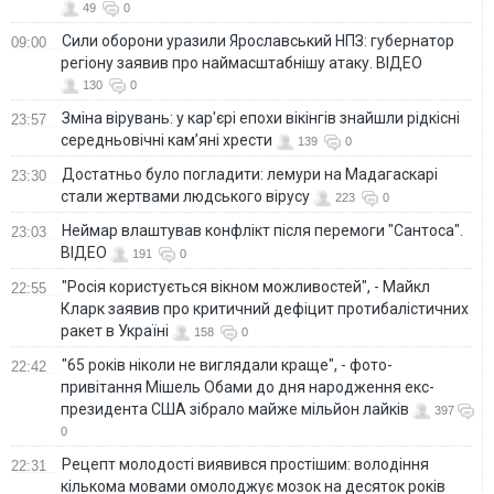
49
0
Сили оборони уразили Ярославський НПЗ: губернатор
09:00
регіону заявив про наймасштабнішу атаку. ВІДЕО
130
0
Зміна вірувань: у кар'єрі епохи вікінгів знайшли рідкісні
23:57
середньовічні кам’яні хрести
139
0
Достатньо було погладити: лемури на Мадагаскарі
23:30
стали жертвами людського вірусу
223
0
Неймар влаштував конфлікт після перемоги "Сантоса".
23:03
ВІДЕО
191
0
"Росія користується вікном можливостей", - Майкл
22:55
Кларк заявив про критичний дефіцит протибалістичних
ракет в Україні
158
0
"65 років ніколи не виглядали краще", - фото-
22:42
привітання Мішель Обами до дня народження екс-
президента США зібрало майже мільйон лайків
397
0
Рецепт молодості виявився простішим: володіння
22:31
кількома мовами омолоджує мозок на десяток років