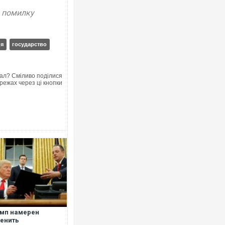
у помилку
ия
государство
ал? Сміливо поділися
режах через ці кнопки
мп намерен
енить