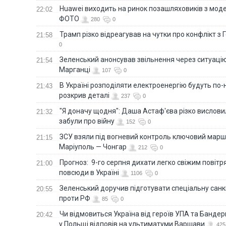
Huawei виходить на ринок позашляховиків з моде
22:02
ФОТО
280
0
Трамп різко відреагував на чутки про конфлікт з 
21:58
0
Зеленський анонсував звільнення через ситуацію
21:54
Марганці
107
0
В Україні розподіляти електроенергію будуть по
21:43
розкрив деталі
237
0
"Я доначу щодня": Даша Астаф'єва різко висловила
21:32
забули про війну
152
0
ЗСУ взяли під вогневий контроль ключовий марш
21:15
Маріуполь — Чонгар
212
0
Прогноз: 9-го серпня дихати легко свіжим повіт
21:00
повсюди в Україні
1106
0
Зеленський доручив підготувати спеціальну санк
20:55
проти РФ
85
0
Чи відмовиться Україна від героїв УПА та Бандер
20:42
у Польщі відповів на ультиматуми Варшави
425