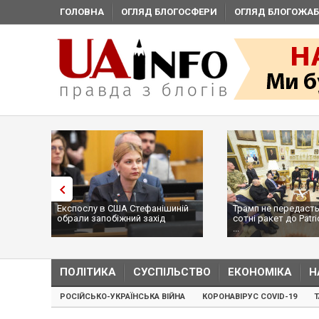
ГОЛОВНА
ОГЛЯД БЛОГОСФЕРИ
ОГЛЯД БЛОГОЖАБ
Експослу в США Стефанішиній
Трамп не передасть
обрали запобіжний захід
сотні ракет до Patri
...
ПОЛІТИКА
СУСПІЛЬСТВО
ЕКОНОМІКА
Н
РОСІЙСЬКО-УКРАЇНСЬКА ВІЙНА
КОРОНАВІРУС COVID-19