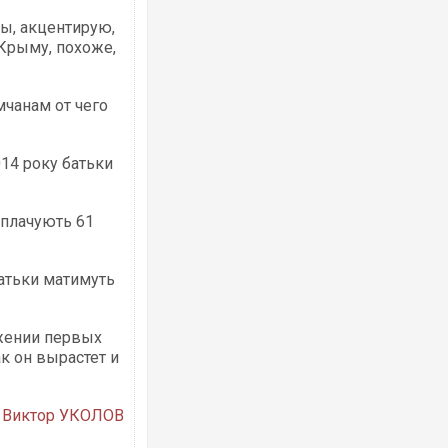
ты, акцентирую,
 Крыму, похоже,
чанам от чего
Росія атакувала Суми КАБами: пошко
торговельний центр, будинки, є постр
014 року батьки
ФОТО
иплачують 61
батьки матимуть
жении первых
ак он вырастет и
Топпосадовцю Повітряних Сил вручил
підозру
Виктор УКОЛОВ