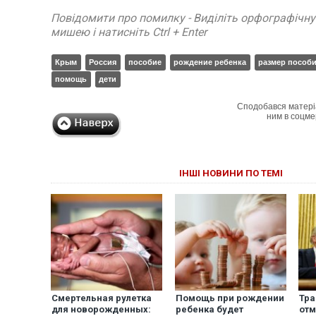
Повідомити про помилку - Виділіть орфографічн
мишею і натисніть Ctrl + Enter
Крым
Россия
пособие
рождение ребенка
размер пособ
помощь
дети
Сподобався матері
ним в соцме
ІНШІ НОВИНИ ПО ТЕМІ
Смертельная рулетка
Помощь при рождении
Тра
для новорожденных:
ребенка будет
отм