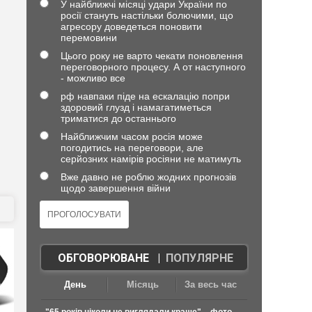
У найближчі місяці удари України по
росії стануть настільки болючими, що
агресору доведеться поновити
перемовини
Цього року не варто чекати поновлення
переговорного процесу. А от наступного
- можливо все
рф навпаки піде на ескалацію попри
здоровий глузд і намагатиметься
триматися до останнього
Найближчим часом росія може
погодитись на переговори, але
серйозних намірів росіяни не матимуть
Вже давно не роблю жодних прогнозів
щодо завершення війни
ОБГОВОРЮВАНЕ
|
ПОПУЛЯРНЕ
День
Місяць
За весь час