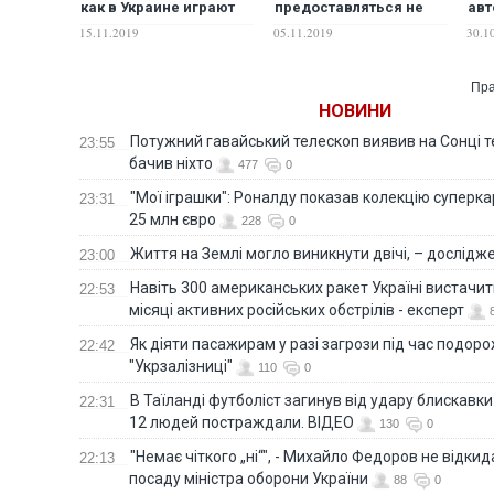
как в Украине играют
предоставляться не
авт
жизнями детей
всем –
гра
15.11.2019
05.11.2019
30.1
Минсоцполитики
ро
дет
Пра
НОВИНИ
Потужний гавайський телескоп виявив на Сонці те
23:55
бачив ніхто
477
0
"Мої іграшки": Роналду показав колекцію суперка
23:31
25 млн євро
228
0
Життя на Землі могло виникнути двічі, – дослідж
23:00
Навіть 300 американських ракет Україні вистачит
22:53
місяці активних російських обстрілів - експерт
Як діяти пасажирам у разі загрози під час подорож
22:42
"Укрзалізниці"
110
0
В Таїланді футболіст загинув від удару блискавки
22:31
12 людей постраждали. ВІДЕО
130
0
"Немає чіткого „ні“", - Михайло Федоров не відки
22:13
посаду міністра оборони України
88
0