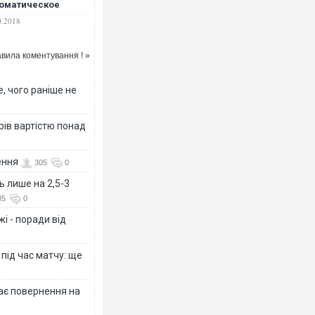
оматическое
жданство для
0.2018
жденных в США
ей
вила коментування ! »
, чого раніше не
рів вартістю понад
ення
305
0
ь лише на 2,5-3
85
0
і - поради від
 під час матчу: ще
дає повернення на