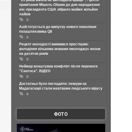
"65 років ніколи не виглядали краще", - фото-
привітання Мішель Обами до дня народження
екс-президента США зібрало майже мільйон
лайків
0
Audi готується до випуску нового покоління
позашляховика Q8
0
Рецепт молодості виявився простішим:
володіння кількома мовами омолоджує мозок
на десяток років
0
Неймар влаштував конфлікт після перемоги
"Сантоса". ВІДЕО
0
Достатньо було погладити: лемури на
Мадагаскарі стали жертвами людського вірусу
0
ФОТО