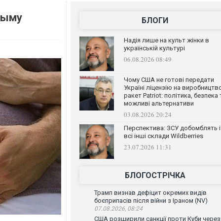
рыму
БЛОГИ
Надія лише на культ жінки в
українській культурі
06.08.2026 08:49
Чому США не готові передати
Україні ліцензію на виробництв
ракет Patriot: політика, безпека 
можливі альтернативи
03.08.2026 20:24
Перспектива: ЗСУ добомблять і
всі інші склади Wildberries
23.07.2026 11:31
БЛОГОСТРІЧКА
Трамп визнав дефіцит окремих видів
боєприпасів після війни з Іраном (NV)
07.08.2026, 08:24
США розширили санкції проти Куби через