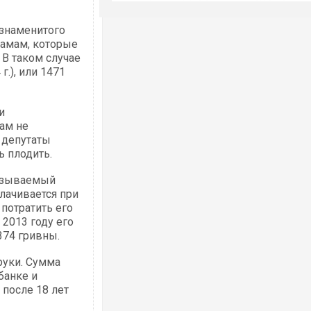
 знаменитого
мамам, которые
 В таком случае
г.), или 1471
и
ам не
 депутаты
ь плодить.
называемый
лачивается при
потратить его
2013 году его
374 гривны.
руки. Сумма
банке и
 после 18 лет