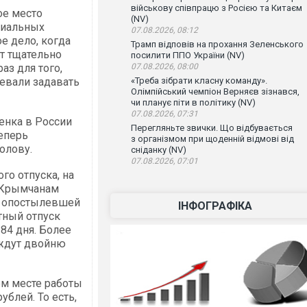
військову співпрацю з Росією та Китаєм
ое место
(NV)
циальных
07.08.2026, 08:12
е дело, когда
Трамп відповів на прохання Зеленського
т тщательно
посилити ППО України (NV)
аз для того,
07.08.2026, 08:00
евали задавать
«Треба зібрати класну команду».
Олімпійський чемпіон Верняєв зізнався,
чи планує піти в політику (NV)
07.08.2026, 07:31
енка в России
Перегляньте звички. Що відбувається
еперь
з організмом при щоденній відмові від
олову.
сніданку (NV)
07.08.2026, 07:01
го отпуска, на
. Крымчанам
на опостылевшей
ІНФОГРАФІКА
тный отпуск
 84 дня. Более
 ждут двойню
ем месте работы
ублей. То есть,