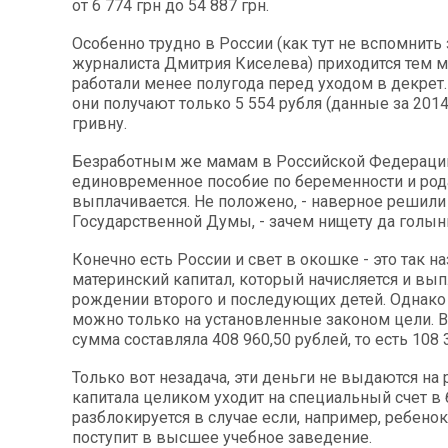
от 6 774 грн до 54 887 грн.
Особенно трудно в России (как тут не вспомнить
журналиста Дмитрия Киселева) приходится тем 
работали менее полугода перед уходом в декрет.
они получают только 5 554 рубля (данные за 2014 
гривну.
Безработным же мамам в Российской Федераци
единовременное пособие по беременности и род
выплачивается. Не положено, - наверное решили
Государственной Думы, - зачем нищету да голын
Конечно есть России и свет в окошке - это так 
материнский капитал, который начисляется и вып
рождении второго и последующих детей. Однако 
можно только на установленные законом цели. В 
сумма составляла 408 960,50 рублей, то есть 108 
Только вот незадача, эти деньги не выдаются на 
капитала целиком уходит на специальный счет в 
разблокируется в случае если, например, ребенок
поступит в высшее учебное заведение.