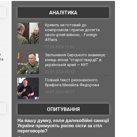
АНАЛІТИКА
Кремль не готовий до
компромісів і прагне досягти
своїх цілей війною, - Foreign
Affairs
03.08.2026 13:02
о
Звільнення Сирського знаменує
та
кінець епохи "старої гвардії" в
українській армії — NYT
23.07.2026 10:32
Повний текст резонансного
брифінга Михайла Федорова
18.07.2026 09:27
ОПИТУВАННЯ
На вашу думку, коли далекобійні санкції
України примусять росію сісти за стіл
переговорів?