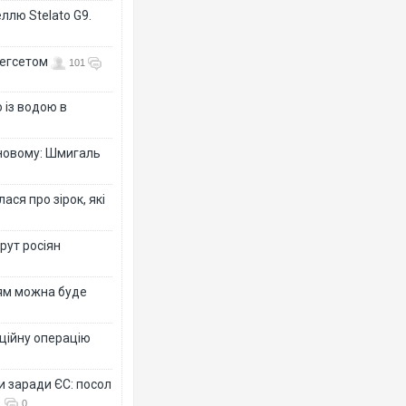
ллю Stelato G9.
Гегсетом
101
 із водою в
-новому: Шмигаль
ся про зірок, які
рут росіян
рям можна буде
ційну операцію
и заради ЄС: посол
0