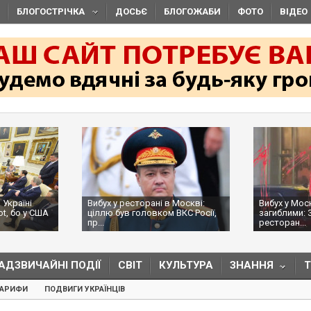
БЛОГОСТРІЧКА
ДОСЬЄ
БЛОГОЖАБИ
ФОТО
ВІДЕО
 Україні
Вибух у ресторані в Москві:
Вибух у Мос
ot, бо у США
ціллю був головком ВКС Росії,
загиблими: 
пр...
ресторан...
АДЗВИЧАЙНІ ПОДІЇ
СВІТ
КУЛЬТУРА
ЗНАННЯ
ТАРИФИ
ПОДВИГИ УКРАЇНЦІВ