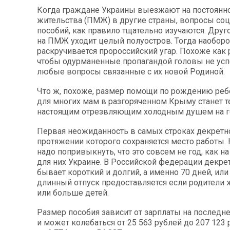
Когда граждане Украины выезжают на постоянн
жительства (ПМЖ) в другие страны, вопросы со
пособий, как правило тщательно изучаются. Друго
на ПМЖ уходит целый полуостров. Тогда наоборо
раскручивается пророссийский угар. Похоже как р
чтобы одурманенные пропагандой головы не усп
любые вопросы связанные с их новой Родиной.
Что ж, похоже, размер помощи по рождению реб
для многих мам в разгоряченном Крыму станет т
настоящим отрезвляющим холодным душем на г
Первая неожиданность в самых строках декретно
протяжении которого сохраняется место работы
надо попривыкнуть, что это совсем не год, как 
для них Украине. В Российской федерации декре
бывает короткий и долгий, а именно 70 дней, или
длинный отпуск предоставляется если родители
или больше детей.
Размер пособия зависит от зарплаты на последн
и может колебаться от 25 563 рублей до 207 123 р