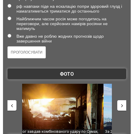
рф навпаки піде на ескалацію попри здоровий глузд і
намагатиметься триматися до останнього
Найближчим часом росія може погодитись на
переговори, але серйозних намірів росіяни не
матимуть
Вже давно не роблю жодних прогнозів щодо
завершення війни
ФОТО
по Сумах,
За 2000 кілометрів від кордону з Україною: в
"Мої іграш