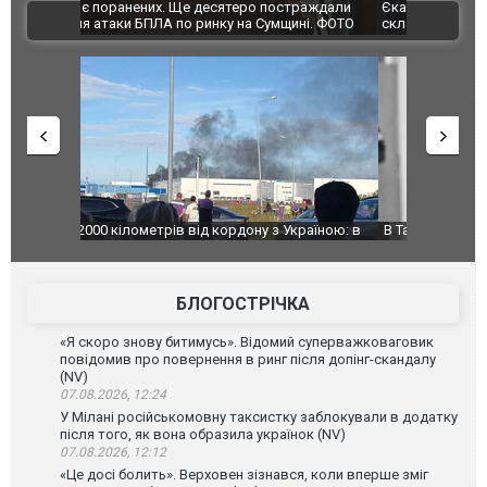
траждали
Єкатеринбурзі після атаки дронів загорівся
суперкарів
ВІДЕО
ині. ФОТО
склад Wildberries. ФОТО. ВІДЕО
країною: в
В Таїланді футболіст загинув від удару
Топпосадов
агорівся
блискавки під час матчу: ще 12 людей
підозру
постраждали. ВІДЕО
БЛОГОСТРІЧКА
«Я скоро знову битимусь». Відомий суперважковаговик
повідомив про повернення в ринг після допінг-скандалу
(NV)
07.08.2026, 12:24
У Мілані російськомовну таксистку заблокували в додатку
після того, як вона образила українок (NV)
07.08.2026, 12:12
«Це досі болить». Верховен зізнався, коли вперше зміг