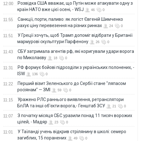
Розвідка США вважає, що Путін може атакувати одну з
12:00
країн НАТО вже цієї осені, - WSJ
46
0
Санкції, порти, паливо: як логіст Євгеній Шимченко
11:55
рахує ціну перевезення на різних ринках
24
0
У Греції хочуть, щоб Трамп допоміг відібрати у Британії
11:51
мармурові скульптури Парфенону
26
0
СБУ затримала агентів рф, які коригували удари ворога
11:43
по Миколаєву
18
0
РФ формує бойові підрозділи з українських полонених, -
11:31
ISW
136
0
Перший візит Зеленського до Сербії стане "ляпасом
11:22
росіянам" — ЗМІ
59
0
Уражено РЛС раннього виявлення, ретранслятори
11:15
БпЛА та інші об'єкти ворога,- Генштаб ЗСУ
21
0
З початку місяця СБС уразили понад 11 тисяч ворожих
11:07
цілей, - Мадяр
23
0
У Таїланді учень відкрив стрілянину в школі: семеро
11:01
загиблих, 15 поранених
49
0