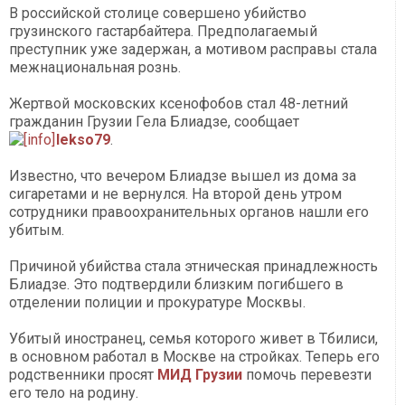
В российской столице совершено убийство
грузинского гастарбайтера. Предполагаемый
преступник уже задержан, а мотивом расправы стала
межнациональная рознь.
Жертвой московских ксенофобов стал 48-летний
гражданин Грузии Гела Блиадзе, сообщает
lekso79
.
Известно, что вечером Блиадзе вышел из дома за
сигаретами и не вернулся. На второй день утром
сотрудники правоохранительных органов нашли его
убитым.
Причиной убийства стала этническая принадлежность
Блиадзе. Это подтвердили близким погибшего в
отделении полиции и прокуратуре Москвы.
Убитый иностранец, семья которого живет в Тбилиси,
в основном работал в Москве на стройках. Теперь его
родственники просят
МИД Грузии
помочь перевезти
его тело на родину.