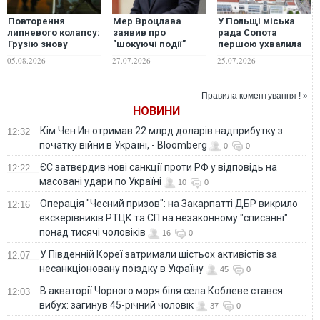
Повторення
Мер Вроцлава
У Польщі міська
липневого колапсу:
заявив про
рада Сопота
Грузію знову
"шокуючі події"
першою ухвалила
накрив тотальний
після побиття
резолюцію проти
05.08.2026
27.07.2026
25.07.2026
блекаут, причини
українців і
антиукраїнських
розслідують
виступив проти
настроїв
ксенофобії
Правила коментування ! »
НОВИНИ
Кім Чен Ин отримав 22 млрд доларів надприбутку з
12:32
початку війни в Україні, - Bloomberg
0
0
ЄС затвердив нові санкції проти РФ у відповідь на
12:22
масовані удари по Україні
10
0
Операція "Чесний призов": на Закарпатті ДБР викрило
12:16
екскерівників РТЦК та СП на незаконному "списанні"
понад тисячі чоловіків
16
0
У Південній Кореї затримали шістьох активістів за
12:07
несанкціоновану поїздку в Україну
45
0
В акваторії Чорного моря біля села Коблеве стався
12:03
вибух: загинув 45-річний чоловік
37
0