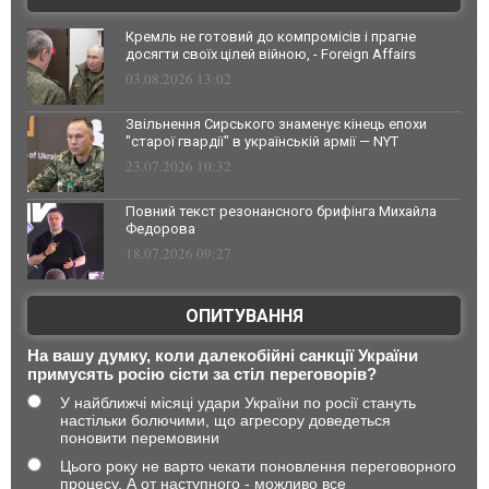
Кремль не готовий до компромісів і прагне
досягти своїх цілей війною, - Foreign Affairs
03.08.2026 13:02
Звільнення Сирського знаменує кінець епохи
"старої гвардії" в українській армії — NYT
23.07.2026 10:32
Повний текст резонансного брифінга Михайла
Федорова
18.07.2026 09:27
ОПИТУВАННЯ
На вашу думку, коли далекобійні санкції України
примусять росію сісти за стіл переговорів?
У найближчі місяці удари України по росії стануть
настільки болючими, що агресору доведеться
поновити перемовини
Цього року не варто чекати поновлення переговорного
процесу. А от наступного - можливо все