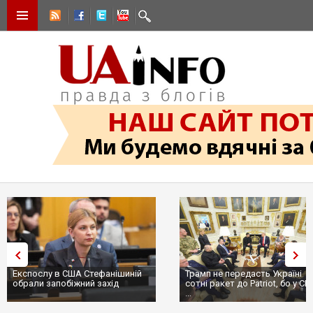
Експослу в США Стефанішиній
Трамп не передасть Україні
обрали запобіжний захід
сотні ракет до Patriot, бо у С
...