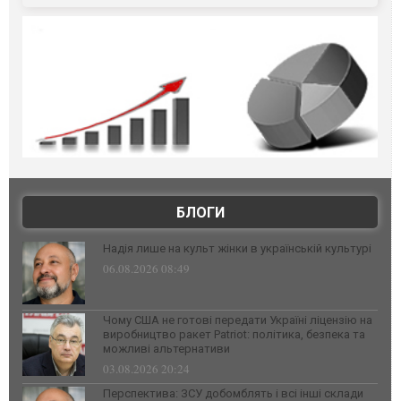
БЛОГИ
Надія лише на культ жінки в українській культурі
06.08.2026 08:49
Чому США не готові передати Україні ліцензію на
виробництво ракет Patriot: політика, безпека та
можливі альтернативи
03.08.2026 20:24
Перспектива: ЗСУ добомблять і всі інші склади