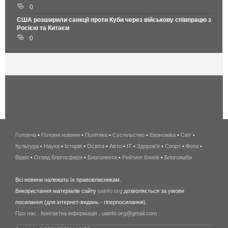
0
США розширили санкції проти Куби через військову співпрацю з
Росією та Китаєм
0
Головна
•
Головні новини
•
Політика
•
Суспільство
•
Економіка
беспроводной
•
Світ
•
Культура
•
Наука
•
Історія
•
Освіта
•
Авто
•
IT
•
Здоров'я
интернет
•
Спорт
•
Фото
•
Відео
•
Огляд блогосфери
•
Блоголента
•
Рейтинг блогів
киев
•
Блогожаби
и
Всі новини належать їх правовласникам.
область
Використання матеріалів сайту
uainfo.org
дозволяється за умови
wimax
посилання (для інтернет-видань - гіперпосилання).
интернет
Про нас
.
Контактна інформація
.
uainfo.org@gmail.com
в
киеве