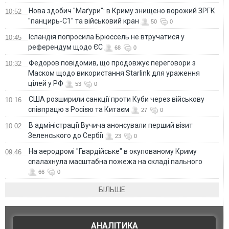
Нова здобич "Маґури": в Криму знищено ворожий ЗРГК
10:52
"панцирь-С1" та військовий кран
50
0
Ісландія попросила Брюссель не втручатися у
10:45
референдум щодо ЄС
68
0
Федоров повідомив, що продовжує переговори з
10:32
Маском щодо використання Starlink для ураження
цілей у РФ
53
0
США розширили санкції проти Куби через військову
10:16
співпрацю з Росією та Китаєм
27
0
В адміністрації Вучича анонсували перший візит
10:02
Зеленського до Сербії
23
0
На аеродромі "Гвардійське" в окупованому Криму
09:46
спалахнула масштабна пожежа на складі пального
66
0
БІЛЬШЕ
АНАЛІТИКА