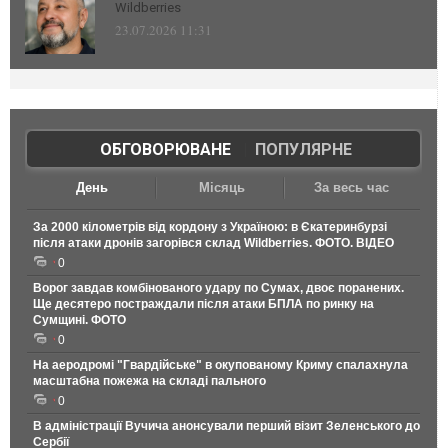
Wildberries
23.07.2026 11:31
ОБГОВОРЮВАНЕ
|
ПОПУЛЯРНЕ
День
Місяць
За весь час
За 2000 кілометрів від кордону з Україною: в Єкатеринбурзі
після атаки дронів загорівся склад Wildberries. ФОТО. ВІДЕО
0
Ворог завдав комбінованого удару по Сумах, двоє поранених.
Ще десятеро постраждали після атаки БПЛА по ринку на
Сумщині. ФОТО
0
На аеродромі "Гвардійське" в окупованому Криму спалахнула
масштабна пожежа на складі пального
0
В адміністрації Вучича анонсували перший візит Зеленського до
Сербії