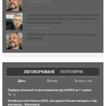
06.08.2026 08:49
Чому США не готові передати Україні ліцензію на
виробництво ракет Patriot: політика, безпека та
можливі альтернативи
03.08.2026 20:24
Перспектива: ЗСУ добомблять і всі інші склади
Wildberries
23.07.2026 11:31
ОБГОВОРЮВАНЕ
|
ПОПУЛЯРНЕ
День
Місяць
За весь час
Підбірка блогожаб та фотоприколів від UAINFO за 7 серпня
0
Російська еліта боїться ФСБ, яка дедалі більше виходить з-під
контролю, - Bloomberg