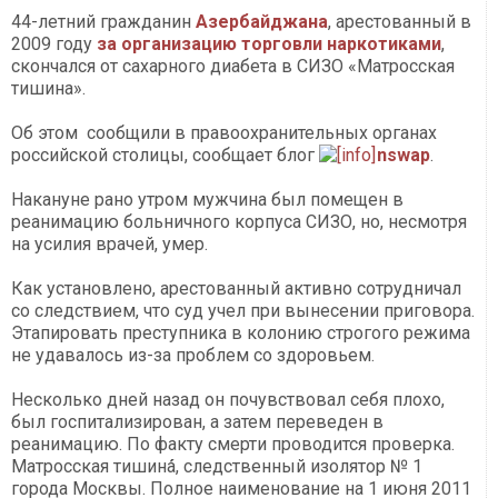
44-летний гражданин
Азербайджана
, арестованный в
2009 году
за организацию торговли наркотиками
,
скончался от сахарного диабета в СИЗО «Матросская
тишина».
Об этом сообщили в правоохранительных органах
российской столицы, сообщает блог
nswap
.
Накануне рано утром мужчина был помещен в
реанимацию больничного корпуса СИЗО, но, несмотря
на усилия врачей, умер.
Как установлено, арестованный активно сотрудничал
со следствием, что суд учел при вынесении приговора.
Этапировать преступника в колонию строгого режима
не удавалось из-за проблем со здоровьем.
Несколько дней назад он почувствовал себя плохо,
был госпитализирован, а затем переведен в
реанимацию. По факту смерти проводится проверка.
Матросская тишина
, следственный изолятор № 1
города Москвы. Полное наименование на 1 июня 2011