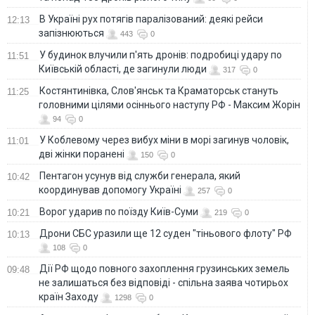
В Україні рух потягів паралізований: деякі рейси
12:13
запізнюються
443
0
У будинок влучили п'ять дронів: подробиці удару по
11:51
Київській області, де загинули люди
317
0
Костянтинівка, Слов'янськ та Краматорськ стануть
11:25
головними цілями осіннього наступу РФ - Максим Жорін
94
0
У Коблевому через вибух міни в морі загинув чоловік,
11:01
дві жінки поранені
150
0
Пентагон усунув від служби генерала, який
10:42
координував допомогу Україні
257
0
Ворог ударив по поїзду Київ-Суми
10:21
219
0
Дрони СБС уразили ще 12 суден "тіньового флоту" РФ
10:13
108
0
Дії РФ щодо повного захоплення грузинських земель
09:48
не залишаться без відповіді - спільна заява чотирьох
країн Заходу
1298
0