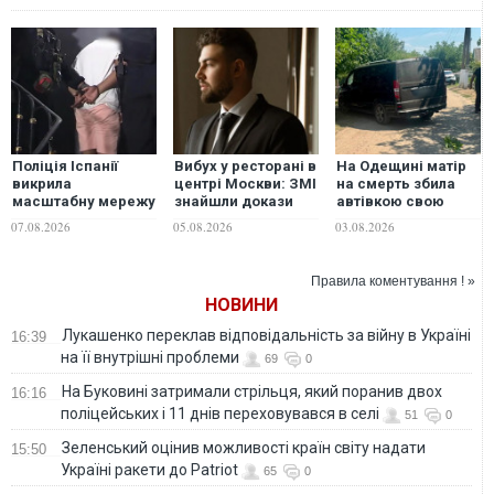
Поліція Іспанії
Вибух у ресторані в
На Одещині матір
викрила
центрі Москви: ЗМІ
на смерть збила
масштабну мережу
знайшли докази
автівкою свою
контрабанди
смерті зятя
однорічну дитину
07.08.2026
05.08.2026
03.08.2026
мігрантів і
генерала Чайка
наркотиків
Правила коментування ! »
НОВИНИ
Лукашенко переклав відповідальність за війну в Україні
16:39
на її внутрішні проблеми
69
0
На Буковині затримали стрільця, який поранив двох
16:16
поліцейських і 11 днів переховувався в селі
51
0
Зеленський оцінив можливості країн світу надати
15:50
Україні ракети до Patriot
65
0