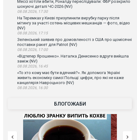
Мессі хотіли вбити, Роналду переслідували: ФБР розкрило
шокуючі деталі ЧС-2026 (NV)
08.08.2026, 17:30
На Теремках у Києві призупинили вирубку парку після
мітингу за участі сотень місцевих мешканців — фото, відео
(NV)
08.08.2026, 17:15
Зеленський заявив про домовленості з США про щомісячні
поставки ракет для Patriot (NV)
08.08.2026, 17:00
«Відтепер Ярошенко». Наталка Денисенко вдруге вийшла
заміж (NV)
08.08.2026, 16:45
«То хто кому має бути вдячний?». Як допомога Україні
живить економіку самої Польщі: цифри, про які не каже
канцелярія Навроцького (NV)
08.08.2026, 16:30
БЛОГОЖАБИ