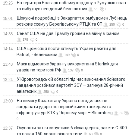
На території Болгарії поблизу кордону з Румунією впав
15:25
та вибухнув невідомий безпілотник
51
0
Шокуючі подробиці із Закарпаття: омбудсмен Лубінець
15:01
розкрив схему у Берегівському РТЦК та СП
250
0
Сенат США не дав Трампу грошей на війну з Іраном
14:38
178
0
США щомісяця постачатимуть Україні ракети для
14:14
Patriot, - Зеленський
149
0
Маск відмовляє Україні у використанні Starlink для
13:48
ударів по території РФ
137
0
У Кіровоградській області під час виконання бойового
13:24
завдання розбився вертоліт ЗСУ — загинув 28-річний
авіатехнік
250
0
На вимогу Казахстану Україна погодилася не
13:00
завдавати ударів по неросійським танкерам та
інфраструктурі КТК у Чорному морі — Bloomberg
82
0
Окупанти за ніч випустили 6 «Іскандерів», ракети С-400
12:37
та понад 150 дронів різного типу
60
0