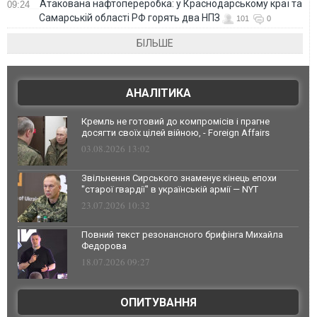
Атакована нафтопереробка: у Краснодарському краї та
09:24
Самарській області РФ горять два НПЗ
101
0
БІЛЬШЕ
АНАЛІТИКА
Кремль не готовий до компромісів і прагне
досягти своїх цілей війною, - Foreign Affairs
03.08.2026 13:02
Звільнення Сирського знаменує кінець епохи
"старої гвардії" в українській армії — NYT
23.07.2026 10:32
Повний текст резонансного брифінга Михайла
Федорова
18.07.2026 09:27
ОПИТУВАННЯ