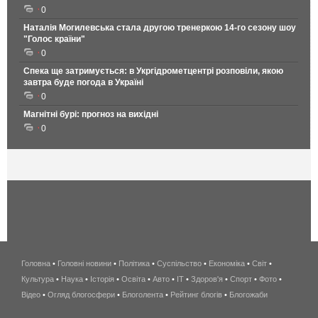
0
Наталія Могилевська стала другою тренеркою 14-го сезону шоу
"Голос країни"
0
Спека ще затримується: в Укргідрометцентрі розповіли, якою
завтра буде погода в Україні
0
Магнітні бурі: прогноз на вихідні
0
Головна
•
Головні новини
•
Політика
•
Суспільство
•
Економіка
беспроводной
•
Світ
•
Культура
•
Наука
•
Історія
•
Освіта
•
Авто
•
IT
•
Здоров'я
интернет
•
Спорт
•
Фото
•
Відео
•
Огляд блогосфери
•
Блоголента
•
Рейтинг блогів
киев
•
Блогожаби
и