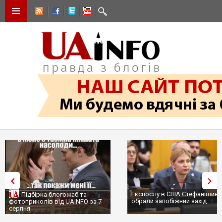
Експослу в США Стефанішині
Підбірка блогожаб та
обрали запобіжний захід
фотоприколів від UAINFO за 7
серпня