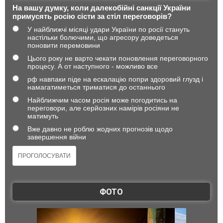
На вашу думку, коли далекобійні санкції України
примусять росію сісти за стіл переговорів?
У найближчі місяці удари України по росії стануть
настільки болючими, що агресору доведеться
поновити перемовини
Цього року не варто чекати поновлення переговорного
процесу. А от наступного - можливо все
рф навпаки піде на ескалацію попри здоровий глузд і
намагатиметься триматися до останнього
Найближчим часом росія може погодитись на
переговори, але серйозних намірів росіяни не
матимуть
Вже давно не роблю жодних прогнозів щодо
завершення війни
ФОТО