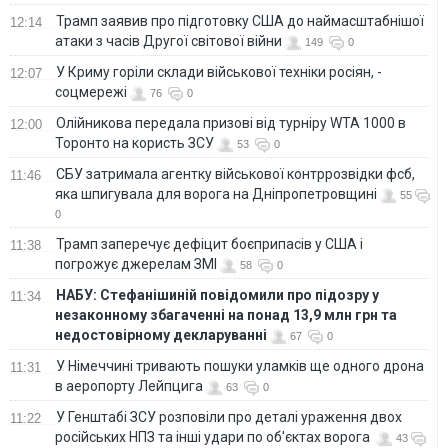
Трамп заявив про підготовку США до наймасштабнішої
12:14
атаки з часів Другої світової війни
149
0
У Криму горіли склади військової техніки росіян, -
12:07
соцмережі
76
0
Олійникова передала призові від турніру WTA 1000 в
12:00
Торонто на користь ЗСУ
53
0
СБУ затримала агентку військової контррозвідки фсб,
11:46
яка шпигувала для ворога на Дніпропетровщині
55
0
Трамп заперечує дефіцит боєприпасів у США і
11:38
погрожує джерелам ЗМІ
58
0
НАБУ: Стефанішиній повідомили про підозру у
11:34
незаконному збагаченні на понад 13,9 млн грн та
недостовірному декларуванні
67
0
У Німеччині тривають пошуки уламків ще одного дрона
11:31
в аеропорту Лейпцига
63
0
У Генштабі ЗСУ розповіли про деталі ураження двох
11:22
російських НПЗ та інші удари по об'єктах ворога
43