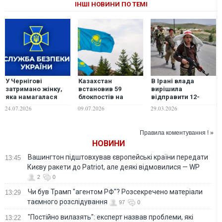
ІНШІ НОВИНИ ПО ТЕМІ
У Чернігові
Казахстан
В Ірані влада
затримано жінку,
встановив 59
вирішила
яка намагалася
блокпостів на
відправити 12-
передати
кордоні для
річних дітей на
24.07.2026
09.07.2026
29.03.2026
військовим
боротьби з
блокпости, - ЗМІ
вибухівку,
вивозом палива
замасковану під
Правила коментування ! »
бургер із
НОВИНИ
McDonald’s
Вашингтон підштовхував європейські країни передати
13:45
Києву ракети до Patriot, але деякі відмовилися — WP
2
0
Чи був Трамп "агентом РФ"? Розсекречено матеріали
13:29
таємного розслідування
97
0
"Постійно вилазять": експерт назвав проблеми, які
13:22