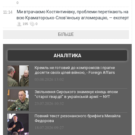
0
Ми втрачаємо Костянтинівку, проблеми перетікають на
11:14
всю Краматорсько-Слов'янську агломерацію, — експерт
195
0
БІЛЬШЕ
АНАЛІТИКА
Кремль не готовий до компромісів і прагне
досягти своїх цілей війною, - Foreign Affairs
03.08.2026 13:02
Звільнення Сирського знаменує кінець епохи
"старої гвардії" в українській армії — NYT
23.07.2026 10:32
Повний текст резонансного брифінга Михайла
Федорова
18.07.2026 09:27