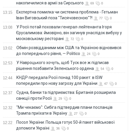
накопичилися в армії за Сирського
69
0
Eкспертна помилка чи системна проблема - Гетьман
13:15
Іван Виговський поза "Тисячовесною"?!
77
0
У Росії потай поховали генерал-лейтенанта Ігоря
13:08
Єрусалимова: ймовірно, він загинув унаслідок вибуху у
московському ресторані
72
0
Обмін розвідданими між США та Україною відновився
13:02
до попереднього рівня, — Politico
24
0
У Навроцького хочуть, щоб Туск все ж підписав
12:53
рішення позбавити Зеленського ордена
54
0
КНДР передала Росії понад 100 ракет: в ISW
12:44
попередили про нову загрозу для України
47
0
Судна, банки та підприємства: Британія розширила
12:37
санкції проти Росії
29
0
"Ми чекаємо": Сибіга підтвердив плани посланців
12:32
Трампа приїхати в Україну
27
0
Посол України: Польща готує 50-й пакет військової
12:22
допомоги Україні
36
0