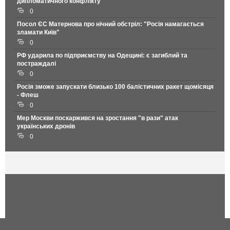
дипломатичного конфлікту
0
Посол ЄС Матернова про нічний обстріл: "Росія намагається
зламати Київ"
0
РФ ударила по підприємству на Одещині: є загиблий та
постраждалі
0
Росія зможе запускати близько 100 балістичних ракет щомісяця
- Флеш
0
Мер Москви поскаржився на зростання "в рази" атак
українських дронів
0