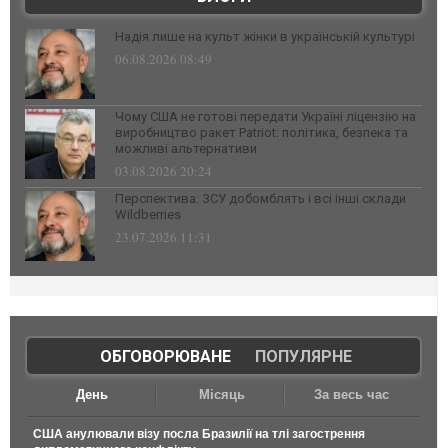
Надія лише на культ жінки в українській культурі
06.08.2026 08:49
Чому США не готові передати Україні ліцензію на
виробництво ракет Patriot: політика, безпека та
можливі альтернативи
03.08.2026 20:24
Перспектива: ЗСУ добомблять і всі інші склади
Wildberries
23.07.2026 11:31
ОБГОВОРЮВАНЕ
|
ПОПУЛЯРНЕ
День
Місяць
За весь час
США анулювали візу посла Бразилії на тлі загострення