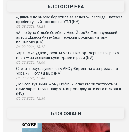
БЛОГОСТРІЧКА
«Динамо не зможе боротися за золото»: легенда Шахтаря
зробив гучний прогноз на УПЛ (NV)
06.08.2026, 13:24
«А що було б, якби бомбили Нью-Йорк?». Голлівудський
актор Джессі Айзенберг пережив російську атаку
по Львову (NV)
06.08.2026, 13:12
Українські удари досягли мети. Експорт зерна з РФ різко
впав — за деякими культурами в рази (NV)
06.08.2026, 13:00
Спека і посуха зупиняють АЕС у Європі: чи є загроза для
України — огляд ВВС (NV)
06.08.2026, 12:48
До чого тут зима. Чому мобільні оператори тестують 5G
саме зараз та чи планують впроваджувати його в Україні
(NV)
06.08.2026, 12:36
БЛОГОЖАБИ