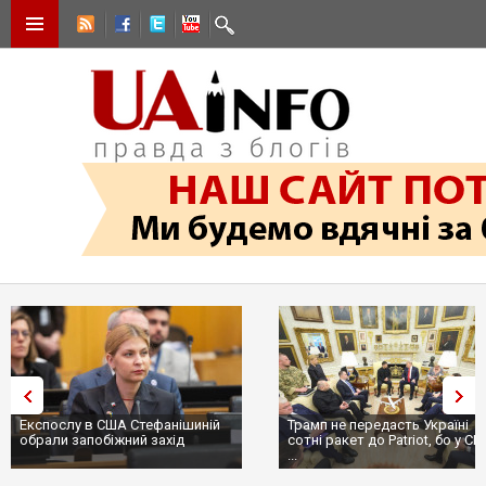
Трамп не передасть Україні
Вибух у ресторані в Москві:
сотні ракет до Patriot, бо у США
ціллю був головком ВКС Росії
...
пр...