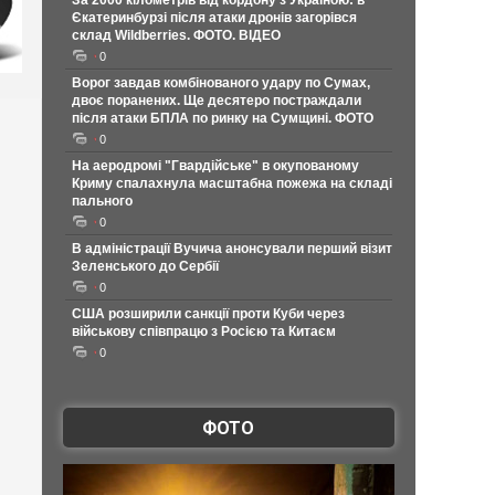
За 2000 кілометрів від кордону з Україною: в
Єкатеринбурзі після атаки дронів загорівся
склад Wildberries. ФОТО. ВІДЕО
0
Ворог завдав комбінованого удару по Сумах,
двоє поранених. Ще десятеро постраждали
після атаки БПЛА по ринку на Сумщині. ФОТО
0
На аеродромі "Гвардійське" в окупованому
Криму спалахнула масштабна пожежа на складі
пального
0
В адміністрації Вучича анонсували перший візит
Зеленського до Сербії
0
США розширили санкції проти Куби через
військову співпрацю з Росією та Китаєм
0
ФОТО