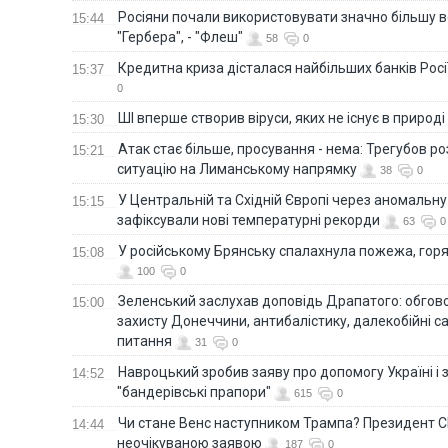
Росіяни почали використовувати значно більшу 
15:44
"Гербера", - "Флеш"
58
0
Кредитна криза дісталася найбільших банків Росії
15:37
0
ШІ вперше створив віруси, яких не існує в природі
15:30
Атак стає більше, просування - нема: Трегубов ро
15:21
ситуацію на Лиманському напрямку
38
0
У Центральній та Східній Європі через аномальну
15:15
зафіксували нові температурні рекорди
63
0
У російському Брянську спалахнула пожежа, горя
15:08
100
0
Зеленський заслухав доповідь Драпатого: обгов
15:00
захисту Донеччини, антибалістику, далекобійні са
питання
31
0
Навроцький зробив заяву про допомогу Україні і 
14:52
"бандерівські прапори"
615
0
Чи стане Венс наступником Трампа? Президент С
14:44
неочікуваною заявою
187
0