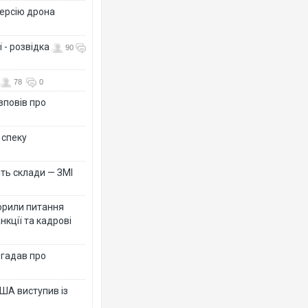
версію дрона
 - розвідка
90
78
0
зповів про
 спеку
ть склади — ЗМІ
орили питання
нкції та кадрові
згадав про
ША виступив із