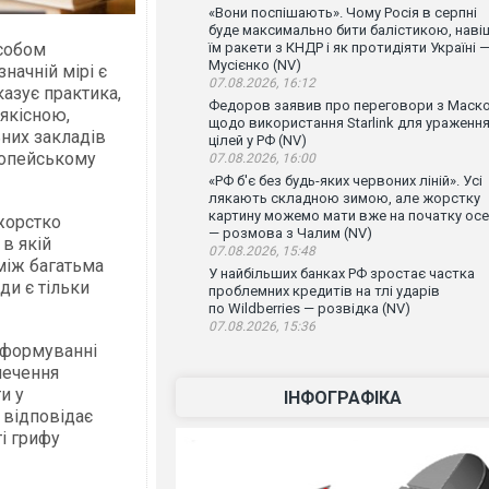
«Вони поспішають». Чому Росія в серпні
буде максимально бити балістикою, наві
асобом
їм ракети з КНДР і як протидіяти Україні 
Мусієнко (NV)
начній мірі є
07.08.2026, 16:12
казує практика,
Федоров заявив про переговори з Маск
 якісною,
щодо використання Starlink для ураженн
них закладів
цілей у РФ (NV)
ропейському
07.08.2026, 16:00
«РФ б'є без будь-яких червоних ліній». Усі
лякають складною зимою, але жорстку
картину можемо мати вже на початку осе
жорстко
— розмова з Чалим (NV)
в якій
07.08.2026, 15:48
 між багатьма
У найбільших банках РФ зростає частка
ди є тільки
проблемних кредитів на тлі ударів
по Wildberries — розвідка (NV)
07.08.2026, 15:36
реформуванні
печення
и у
ІНФОГРАФІКА
 відповідає
і грифу