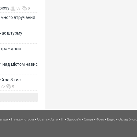
союзу
55
0
земного втручання
 час штурму
остраждали
: над містом навис
й за 8 тис.
75
0
ьтура
•
Наука
•
Історія
•
Освіта
•
Авто
•
IT
•
Здоров'я
•
Спорт
•
Фото
•
Відео
•
Огляд блог