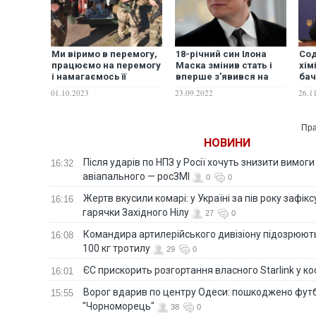
Ми віримо в перемогу,
18-річний син Ілона
Сод
працюємо на перемогу
Маска змінив стать і
хім
і намагаємось її
вперше з'явився на
бач
пришвидшити:
людях у вигляді жінки
пос
01.10.2023
23.09.2022
26.1
волонтерський рух ГО
зас
"Інститут Свободи
вби
Слова" надав звіт за
Пра
серпень 2023 року.
НОВИНИ
ФОТО
Після ударів по НПЗ у Росії хочуть знизити вимоги
16:32
авіапального — росЗМІ
0
0
Жертв вкусили комарі: у Україні за пів року зафі
16:16
гарячки Західного Нілу
27
0
Командира артилерійського дивізіону підозрюют
16:08
100 кг тротилу
29
0
ЄС прискорить розгортання власного Starlink у ко
16:01
Ворог вдарив по центру Одеси: пошкоджено фут
15:55
"Чорноморець"
38
0