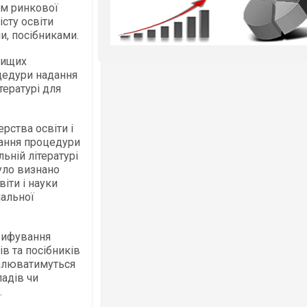
ам ринкової
сту освіти
и, посібниками.
вищих
цедури надання
тературі для
ерства освіти і
вання процедури
ьній літературі
було визнано
віти і науки
чальної
грифування
в та посібників
валюватимуться
адів чи
.