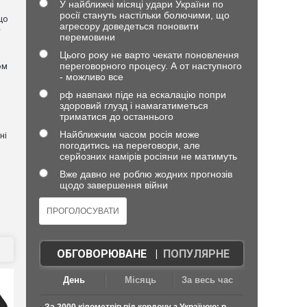
У найближчі місяці удари України по
росії стануть настільки болючими, що
що
агресору доведеться поновити
—
перемовини
Цього року не варто чекати поновлення
переговорного процесу. А от наступного
ом
- можливо все
я
рф навпаки піде на ескалацію попри
здоровий глузд і намагатиметься
триматися до останнього
Найближчим часом росія може
ні
погодитись на переговори, але
серйозних намірів росіяни не матимуть
Вже давно не роблю жодних прогнозів
щодо завершення війни
ОБГОВОРЮВАНЕ
|
ПОПУЛЯРНЕ
День
Місяць
За весь час