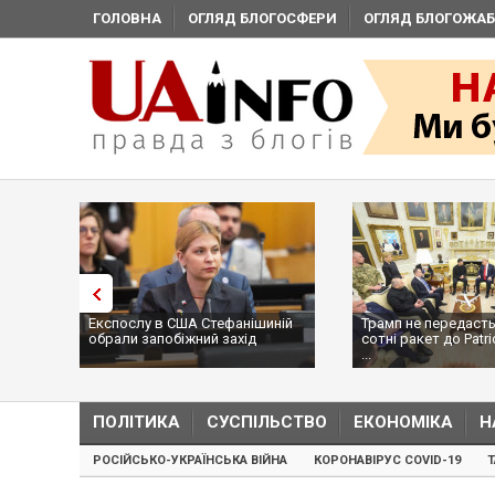
ГОЛОВНА
ОГЛЯД БЛОГОСФЕРИ
ОГЛЯД БЛОГОЖАБ
Експослу в США Стефанішиній
Трамп не передасть
обрали запобіжний захід
сотні ракет до Patri
...
ПОЛІТИКА
СУСПІЛЬСТВО
ЕКОНОМІКА
Н
РОСІЙСЬКО-УКРАЇНСЬКА ВІЙНА
КОРОНАВІРУС COVID-19