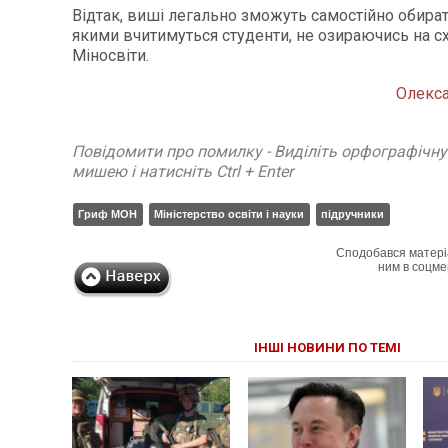
Відтак, виші легально зможуть самостійно обират
якими вчитимуться студенти, не озираючись на с
Міносвіти.
Олекс
Повідомити про помилку - Виділіть орфографічн
мишею і натисніть Ctrl + Enter
Гриф МОН
Міністерство освіти і науки
підручники
Сподобався матері
ним в соцме
ІНШІ НОВИНИ ПО ТЕМІ