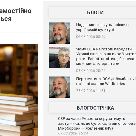
самостійно
БЛОГИ
ться
Надія лише на культ жінки в
українській культурі
06.08.2026 08:49
Чому США не готові передати
Україні ліцензію на виробництв
ракет Patriot: політика, безпека 
можливі альтернативи
03.08.2026 20:24
Перспектива: ЗСУ добомблять і
всі інші склади Wildberries
23.07.2026 11:31
БЛОГОСТРІЧКА
СЗР за часів Умєрова керуватимуть
заступники, як це було, коли він очолюва
Міноборони — Железняк (NV)
07.08.2026, 16:24