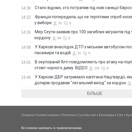
Стало відомо, хто потрапив під нові санкції Євро
14:30
Франція попередила, що не терпітиме спроб іно
14:22
у вибори
31
0
Мер Сеути заявив про 100 загиблих мігрантів під
14:16
кордону
64
0
У Харкові внаслідок ДТП з міським автобусом п
14:08
пасажири та водій
31
0
В окупованій Ялті повідомляють про атаку на порт
14:01
стовп чорного диму. ВІДЕО
119
0
У Харкові ДБР затримало капітана Нацгвардії, яки
13:44
доларів продавав "легальний виїзд" за кордон
БІЛЬШЕ
Головна
•
Головні новини
•
Політика
•
Суспільство
•
Економіка
•
Світ
•
Кул
Всі новини належать їх правовласникам.