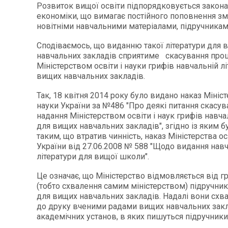
Розвиток вищої освіти підпорядковується закон
економіки, що вимагає постійного поповнення змі
новітніми навчальними матеріалами, підручникам
Сподіваємось, що виданню такої літератури для 
навчальних закладів сприятиме скасування про
Міністерством освіти і науки грифів навчальній лі
вищих навчальних закладів.
Так, 18 квітня 2014 року було видано наказ Мініст
науки України за №486 "Про деякі питання скасу
надання Міністерством освіти і наук грифів навчал
для вищих навчальних закладів", згідно із яким 
таким, що втратив чинність, наказ Міністерства ос
України від 27.06.2008 № 588 "Щодо видання нав
літератури для вищої школи".
Це означає, що Міністерство відмовляється від 
(тобто схвалення самим міністерством) підручникі
для вищих навчальних закладів. Надалі вони сх
до друку вченими радами вищих навчальних закл
академічних установ, в яких пишуться підручники