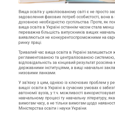
Вища освіта у цивілізованому світі є не просто з
задоволення фахових потреб особистості, вона в з
духовною необхідністю суспільства. Проте, як по
вища освіта в Україні останнім часом стала менш
переважна більшість випускників вищих навчаль
виявляються не конкурентоспроможними на єв
ринку праці.
Тривалий час вища освіта в Україні залишається 
регламентованою та централізованою системою, 
відповідальність за кінцевий результат розсіяна
державними інституціями, а вищі навчальні закла
низовими ланками.
У зв'язку з цим, однією із ключових проблем у 
вищої освіти в Україні в сучасних умовах є забез
автономії вузів, у т.ч. можливості використовуват
навчальному процесі ту навчальну літературу, яка
вимогам часу, а не тільки вимогам щодо наявност
Міністерства освіти і науки України.