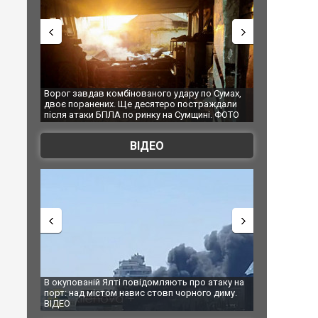
ного удару по Сумах,
За 2000 кілометрів від кордону з Україною: в
сятеро постраждали
Єкатеринбурзі після атаки дронів загорівся
нку на Сумщині. ФОТО
склад Wildberries. ФОТО. ВІДЕО
ВІДЕО
ідомляють про атаку на
За 2000 кілометрів від кордону з Україною: в
с стовп чорного диму.
Єкатеринбурзі після атаки дронів загорівся
склад Wildberries. ФОТО. ВІДЕО