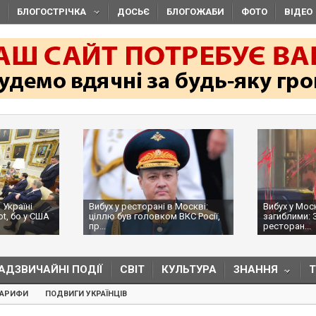
БЛОГОСТРІЧКА
ДОСЬЄ
БЛОГОЖАБИ
ФОТО
ВІДЕО
 Україні
Вибух у ресторані в Москві:
Вибух у Мос
ot, бо у США
ціллю був головком ВКС Росії,
загиблими: 
пр...
ресторан...
АДЗВИЧАЙНІ ПОДІЇ
СВІТ
КУЛЬТУРА
ЗНАННЯ
ТАРИФИ
ПОДВИГИ УКРАЇНЦІВ