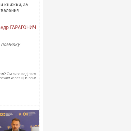
и книжки, за
хвалення
андр ГАРАГОНИЧ
Ворог завдав комбінова
двоє поранених. Ще де
у помилку
після атаки БПЛА по ри
ал? Сміливо поділися
режах через ці кнопки
В окупованій Ялті пов
порт: над містом нави
ВІДЕО