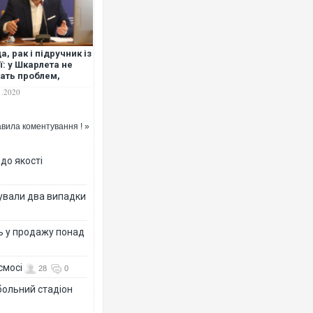
а, рак і підручник із
ії: у Шкарлета не
ать проблем,
илаються на лікаря,
1.2020
удженого за
вство пацієнта
вила коментування ! »
 до якості
ксували два випадки
ь у продажу понад
смосі
28
0
больний стадіон